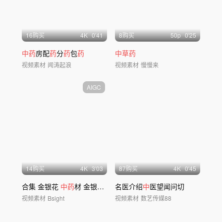
16购买
4
K
0'41
8购买
50
p
0'25
中药
房配
药
分
药
包
药
中草药
视频素材
闻涛起浪
视频素材
慢慢来
AIGC
14购买
4
K
3'03
87购买
4
K
0'45
合集 金银花
中药
材 金银花种植乡村振兴
名医介绍
中
医望闻问切
视频素材
Bsight
视频素材
数艺传媒88