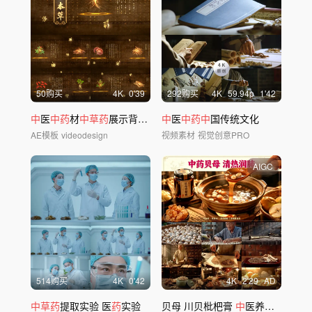
50购买
4
K
0'39
292购买
4
K
59.94
p
1'42
中
医
中药
材
中草药
展示背景AE模板背景视频
中
医
中药中
国传统文化
AE模板
videodesign
视频素材
视觉创意PRO
AIGC
514购买
4
K
0'42
4
K
2'29
AD
中草药
提取实验 医
药
实验
贝母 川贝枇杷膏
中
医养生食材