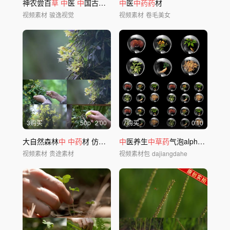
神农尝百
草
中
医
中
国古代神话 神话故事
中
医
中药药
材
视频素材
骏逸视觉
视频素材
卷毛美女
3购买
50
p
2'00
7购买
0'10
大自然森林
中
中药
材 仿野生铁皮石斛
中
医养生
中草药
气泡alpha通道
视频素材
贵途素材
视频素材包
dajiangdahe