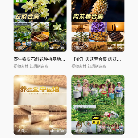
2购买
4
K
2'08
7购买
4
K
1'25
野生铁皮石斛花种植基地【4K】
中草药
枫斗
【4K】肉苁蓉合集 肉苁蓉花 沙漠人参
视频素材
幻想制造商
视频素材
幻想制造商
16购买
4
K
0'30
38购买
4
K
1'37