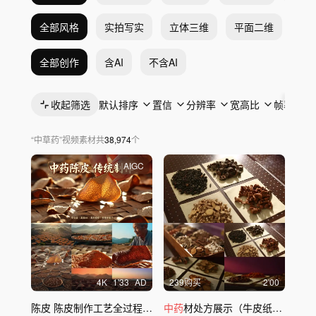
全部风格
实拍写实
立体三维
平面二维
抽
全部创作
含AI
不含AI
收起筛选
默认排序
置信
分辨率
宽高比
帧率
“
中草药
”
视频素材
共
38,974
个
AIGC
4
K
1'33
AD
239购买
2'00
陈皮 陈皮制作工艺全过程
中药
中药
材处方展示（牛皮纸、
中药
盒