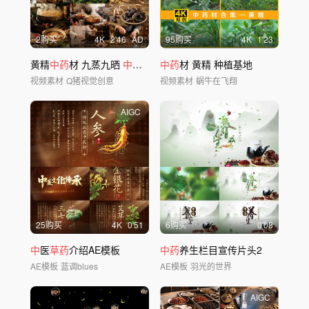
2购买
4
K
2'46
AD
95购买
4
K
1'23
黄精
中药
材 九蒸九晒
中
医
草药
中药
特写素材
材 黄精 种植基地
视频素材
Q猪视觉创意
视频素材
蜗牛在飞翔
AIGC
25购买
4
K
0'51
6购买
0'08
中
医
草药
介绍AE模板
中药
养生栏目宣传片头2
AE模板
蓝调blues
AE模板
羽光的世界
AIGC