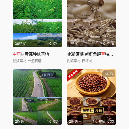
36购买
4
K
0'41
1购买
4
K
0'16
中药
材黄芪种植基地
4K折耳根 新鲜鱼腥
草
特写镜头
视频素材
一盘石磨
视频素材
棒棒龙
AIGC
2购买
4
K
0'34
2购买
4
K
60
p
0'33