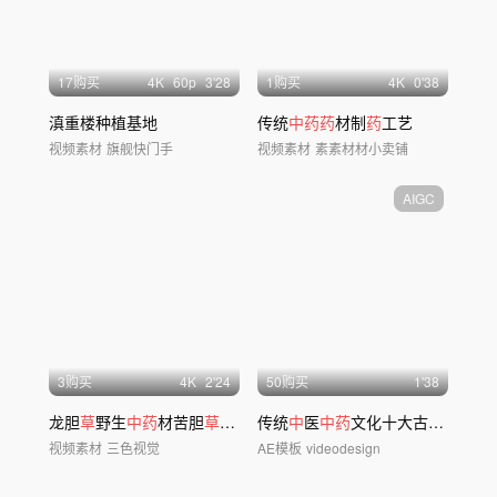
17购买
4
K
60
p
3'28
1购买
4
K
0'38
滇重楼种植基地
传统
中药药
材制
药
工艺
视频素材
旗舰快门手
视频素材
素素材材小卖铺
AIGC
3购买
4
K
2'24
50购买
1'38
龙胆
草
野生
中药
材苦胆
草中药
胆
传统
草中草药
中
医
中药
文化十大古代名医AE片头模版
视频素材
三色视觉
AE模板
videodesign