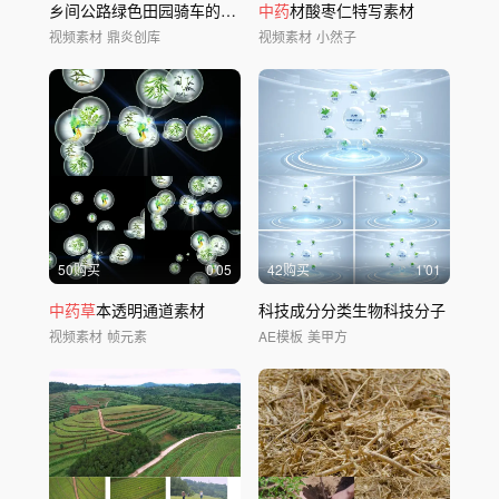
乡间公路绿色田园骑车的少年
中草药
中药
材酸枣仁特写素材
川芎种植
视频素材
鼎炎创库
视频素材
小然子
50购买
0'05
42购买
1'01
中药草
本透明通道素材
科技成分分类生物科技分子
视频素材
帧元素
AE模板
美甲方