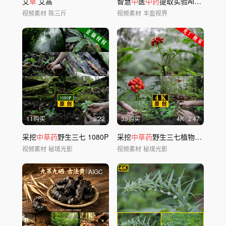
艾
草
艾蒿
智慧
中
医
中药
提取实验AI医疗生物医学研究
视频素材
陈三斤
视频素材
丰盈视界
11购买
2'22
39购买
4
K
2'47
采挖
中草药
野生三七 1080P
采挖
中草药
野生三七植物特写
视频素材
秘境光影
视频素材
秘境光影
AIGC