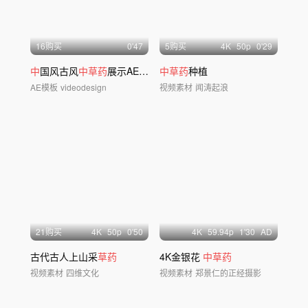
16购买
0'47
5购买
4
K
50
p
0'29
中
国风古风
中草药
展示AE片头模版
中草药
种植
AE模板
videodesign
视频素材
闻涛起浪
21购买
4
K
50
p
0'50
4
K
59.94
p
1'30
AD
古代古人上山采
草药
4K金银花
中草药
视频素材
四维文化
视频素材
郑景仁的正经摄影