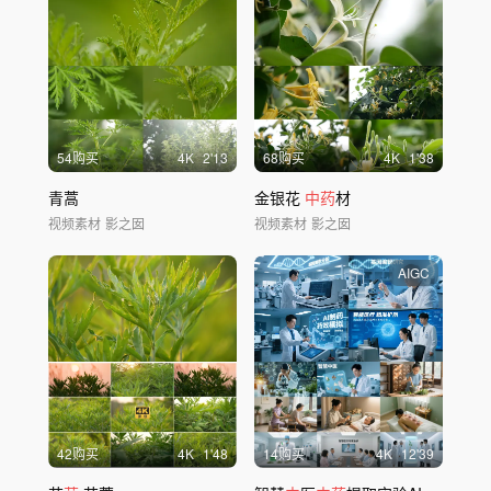
54购买
4
K
2'13
68购买
4
K
1'38
青蒿
金银花
中药
材
视频素材
影之囡
视频素材
影之囡
AIGC
42购买
4
K
1'48
14购买
4
K
12'39