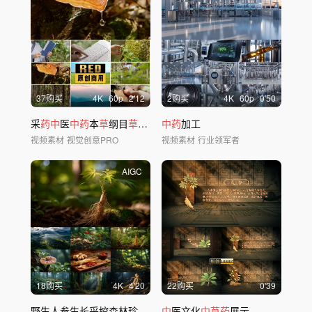
37购买
4
K
60
p
2'12
2购买
4
K
60
p
0'50
采
药中
医
中药
本
草
纲目
草药
灵芝
中药
加工
视频素材
视觉创意PRO
视频素材
行业领军者
AIGC
18购买
4
K
4'20
22购买
0'39
野生人参生长采挖森林珍贵
药
材
中
医文化
中草药
展示