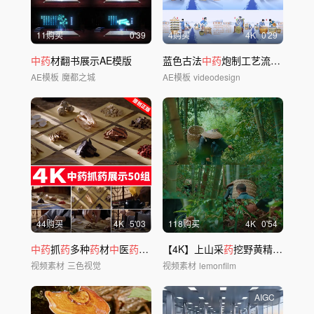
11购买
0'39
4购买
4
K
0'29
中药
材翻书展示AE模版
蓝色古法
中药
炮制工艺流程AE模版
AE模板
魔都之城
AE模板
videodesign
44购买
4
K
5'03
118购买
4
K
0'54
中药
抓
药
多种
药
材
中
医
药
文化
中药
【4K】上山采
材创意实拍
药
挖野黄精挖
中草药
视频素材
三色视觉
视频素材
lemonfilm
AIGC