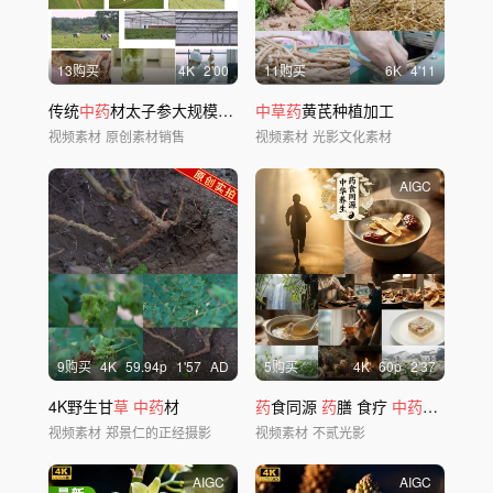
13购买
4
K
2'00
11购买
6
K
4'11
传统
中药
材太子参大规模种植基地航拍4K
中草药
黄芪种植加工
视频素材
原创素材销售
视频素材
光影文化素材
AIGC
9购买
4
K
59.94
p
1'57
AD
5购买
4
K
60
p
2'37
4K野生甘
草
中药
材
药
食同源
药
膳 食疗
中药
养生【大
视频素材
郑景仁的正经摄影
视频素材
不贰光影
AIGC
AIGC