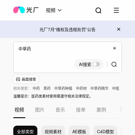
视频
光厂7月“维权及违规处罚”公告
AI搜索
画面搜索
相关搜索：
中药
草药
中草药种植
中药材
中草药精华
中医
温馨提示：医药类素材使用需遵守相关法律规定。
视频
图片
音乐
接单
案例
全部类型
视频素材
AE模板
C4D模型
Pr模