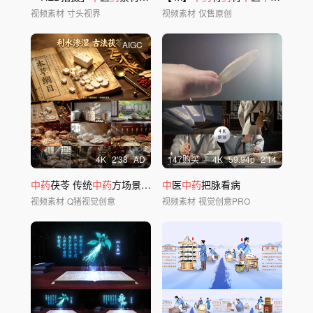
视频素材
寸头视界
视频素材
仅售原创
AIGC
4
K
2'38
AD
147购买
4
K
59.94
p
2'14
中药
茯苓 传统
中药
方场景
中
医
中
药
医
材特写
中药
把脉看病
视频素材
Q猪视觉创意
视频素材
视觉创意PRO