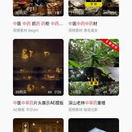
36购买
4
K
1'07
115购买
4
K
3'06
中
医
中药
抓
药
药
柜
中药
房
中
医文化
中
医
中药中药
材
视频素材
Bsight
视频素材
卷毛美女
39购买
4
K
0'26
74购买
4
K
3'05
中
医
中草药
片头展示AE模板
深山老林
中草药
重楼
AE模板
华仔dhf
视频素材
秘境光影