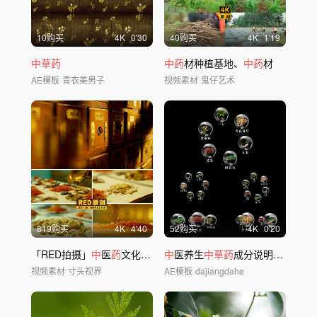
10购买
4
K
0'30
40购买
4
K
1'19
中草药
中药
材种植基地、
中药
材
AE模板
青衣美男子
视频素材
鬼仔艺术
819购买
4
K
4'40
52购买
4
K
0'20
「RED拍摄」
中
医
药
文化
中药
材创意拍摄
中
医养生
中草药
成分说明通道AE模板4K
视频素材
寸头视界
AE模板
dajiangdahe