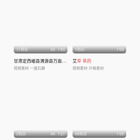
11购买
4
K
1'50
1购买
1'09
甘肃定西岷县渭源县万亩党参黄芪当归种植
艾
草
草药
视频素材
一盘石磨
视频素材
升格素材
2购买
4
K
1'27
68购买
1'09