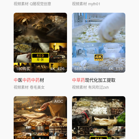
视频素材
Q猪视觉创意
视频素材
myth01
180购买
4
K
4'26
68购买
4
K
1'59
中
医
中药中药
材
中草药
现代化加工提取
视频素材
卷毛美女
视频素材
有风吹过zxh
AIGC