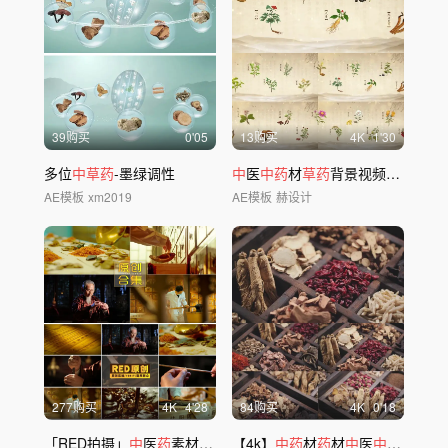
39购买
0'05
13购买
4
K
1'30
多位
中草药
-墨绿调性
中
医
中药
材
草药
背景视频AE模版-4
AE模板
xm2019
AE模板
赫设计
277购买
4
K
4'28
84购买
4
K
0'18
「RED拍摄」
中
医
药
素材合集一组
【4k】
中药
材
药
材
中
医
中药
保健品