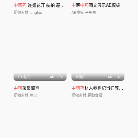
中草药
连翘花开 航拍 基地 百万亩
中
医
中药
图文展示AE模板
视频素材
langtao
AE模板
子午鱼
101购买
4
K
1'31
16购买
4
K
1'41
中药
采集调查
中药药
材人参枸杞当归等4k视频素材
视频素材
瞳火
视频素材
超顺食摄