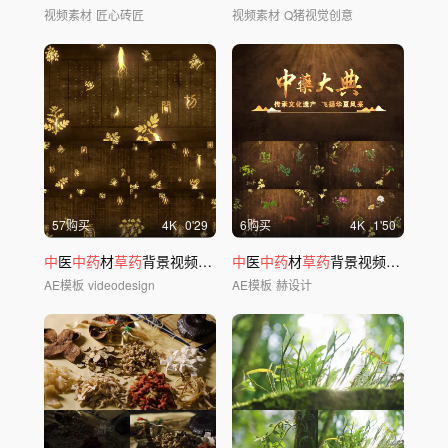
视频素材
匠心砖匠
视频素材
Q猪视觉创意
57购买
4
K
0'29
6购买
4
K
1'50
中
医
中药
材
草药
背景视频AE模版
中
医
中药
材
草药
背景视频AE模版-2
AE模板
videodesign
AE模板
赫设计