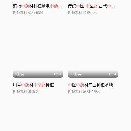
道地
中药
材种植基地
中药
生产线加工包装车间
传统
中
医
中
医
药
古代
中
医 把脉 针
视频素材
必然4029
视频素材
快跑小马
2购买
0'48
77购买
0'39
川芎
中药
材
中草药
种植
中
医
中药
材产业种植基地
视频素材
遛遛哥
视频素材
原创拍摄人