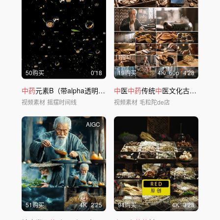
50购买
0'18
19购买
4
K
60
p
4'28
中药
元素B（带alpha透明通道）
中
医
中药
传统
中
医文化古代郎
中中
视频素材
摇摆时间线
视频素材
毛粒陀de店
AIGC
51购买
4
K
2'25
94购买
4
K
3'28