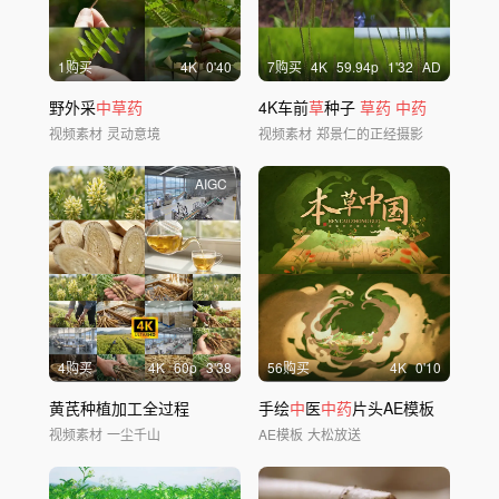
1购买
4
K
0'40
7购买
4
K
59.94
p
1'32
AD
野外采
中草药
4K车前
草
种子
草药
中药
视频素材
灵动意境
视频素材
郑景仁的正经摄影
AIGC
4购买
4
K
60
p
3'38
56购买
4
K
0'10
黄芪种植加工全过程
手绘
中
医
中药
片头AE模板
视频素材
一尘千山
AE模板
大松放送