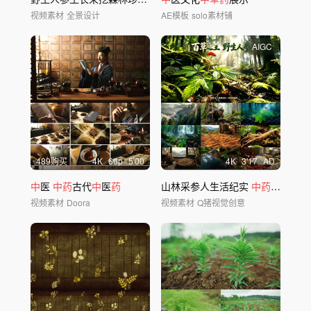
视频素材
全景设计
AE模板
solo素材铺
AIGC
489购买
4
K
60
p
5'00
4
K
3'17
AD
中
医
中药
古代
中
医
药
山林采参人生活纪实
中药
野生人
视频素材
Doora
视频素材
Q猪视觉创意