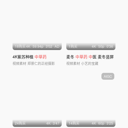
18购买
4
K
59.94
p
3'02
AD
1购买
4
K
50
p
0'36
4K紫苏种植
中草药
麦冬
中草药
中
医 麦冬竖屏
视频素材
郑景仁的正经摄影
视频素材
小艺的宝藏
AIGC
24购买
4
K
3'47
14购买
4
K
60
p
3'25