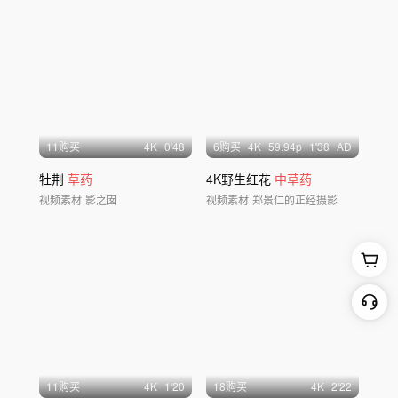
11购买
4
K
0'48
6购买
4
K
59.94
p
1'38
AD
牡荆
草药
4K野生红花
中草药
视频素材
影之囡
视频素材
郑景仁的正经摄影
11购买
4
K
1'20
18购买
4
K
2'22