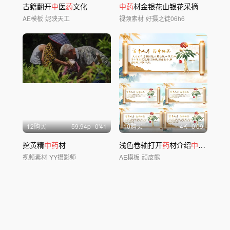
古籍翻开
中
医
药
文化
中药
材金银花山银花采摘
AE模板
妮映天工
视频素材
好摄之徒06h6
12购买
59.94
p
0'41
10购买
4
K
0'09
挖黄精
中药
材
浅色卷轴打开
药
材介绍
中
国风人参
视频素材
YY摄影师
AE模板
顽皮熊