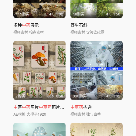
115购买
4
K
1'02
18购买
4
K
1'56
多种
中药
展示
野生石斛
视频素材
拍点素材
视频素材
含笑饮砒霜
7购买
60
p
0'58
330购买
4
K
1'32
中
医
中药
图片
中草药
照片包装
中草药
拣选
AE模板
大橙子1920
视频素材
独与幽香