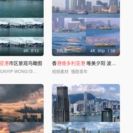
4
K
0'12
8购买
4
K
60
p
1'39
亚港
市区景观鸟瞰图
香
港维多利亚港
唯美夕阳 波光粼粼
CHUNYIP WONG/华夏视觉
视频素材
慢跑青年