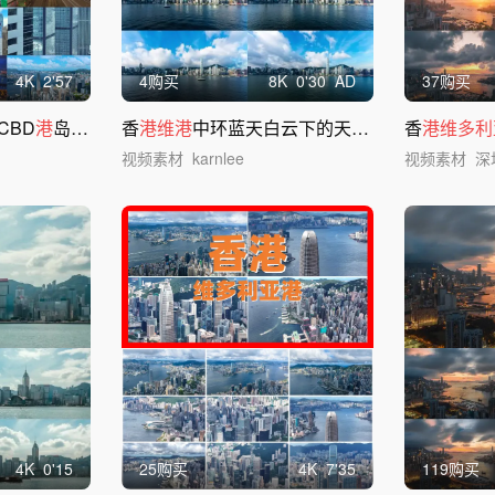
4
K
2'57
4购买
8
K
0'30
AD
37购买
CBD
港
岛【合集】
香
港维港
中环蓝天白云下的天际线8k延时
香
港维多利
视频素材
karnlee
视频素材
深
4
K
0'15
25购买
4
K
7'35
119购买