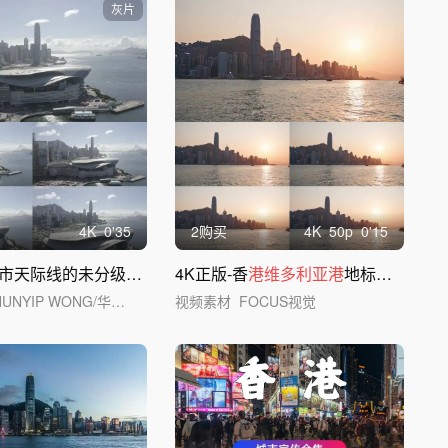
灰片
4
K
0'35
2购买
4
K
50
p
0'15
天际线的未分级10位DLog-M航拍镜头
4K正版-香
港维多利亚港
地标落日01
CHUNYIP WONG/华夏视觉
视频素材
FOCUS视觉