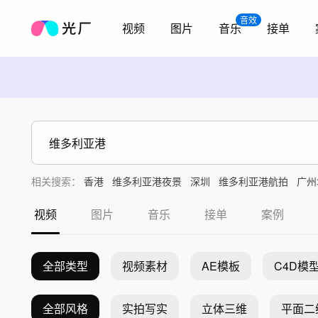
音效
视频
图片
音乐
接单
相关搜索：
香港
维多利亚港夜景
深圳
维多利亚港航拍
广州
视频
图片
音乐
接单
案例
全部类型
视频素材
AE模板
C4D模
全部风格
实拍写实
立体三维
平面二