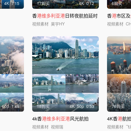
4
K
7'15
17购买
4
K
0'12
6购买
香
港维多利亚港
日转夜航拍延时
香
港
市区及
视频素材
昊宇HY
视频素材
60
p
1'49
18购买
4
K
50
p
0'53
76购买
4k香
港维多利亚港
风光航拍
4K香
港
航
视频素材
视频瑞
视频素材
飞