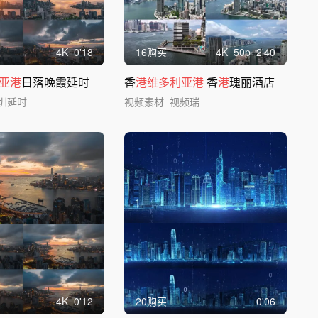
4
K
0'18
16购买
4
K
50
p
2'40
亚港
日落晚霞延时
香
港维多利亚港
香
港
瑰丽酒店
圳延时
视频素材
视频瑞
4
K
0'12
20购买
0'06