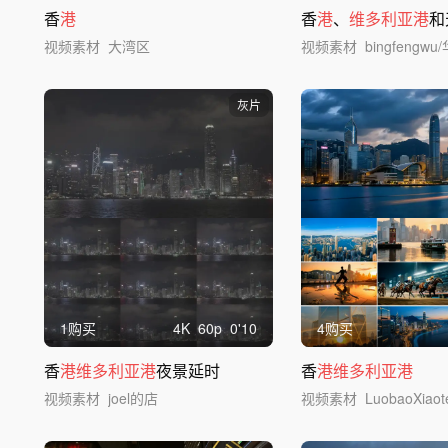
香
港
香
港
、
维多利亚港
和天
视频素材
大湾区
视频素材
bingfengw
灰片
1购买
4
K
60
p
0'10
4购买
香
港维多利亚港
夜景延时
香
港维多利亚港
视频素材
joel的店
视频素材
LuobaoXiaot