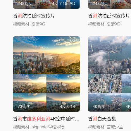
248购买
4
K
7'15
AD
248购买
香
港
航拍延时宣传片
香
港
航拍延时宣传片
视频素材
夏清XQ
视频素材
夏清XQ
73购买
4
K
0'14
40购买
4
K
香
港
市
维多利亚港
4K空中延时鸟瞰图
香
港
白天合集
视频素材
pigphoto/华夏视觉
视频素材
宫城少主