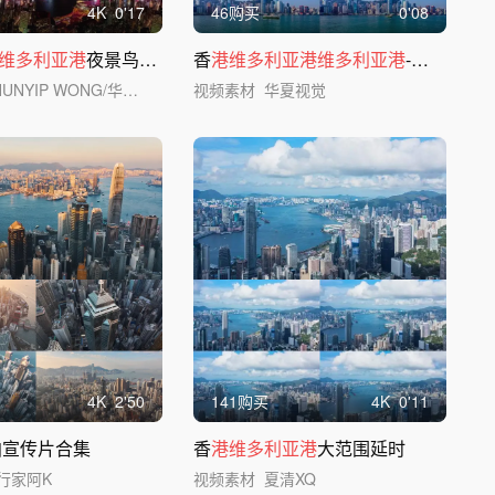
4
K
0'17
46购买
0'08
维多利亚港
夜景鸟瞰图
香
港维多利亚港维多利亚港
-香
港亚
洲
CHUNYIP WONG/华夏视觉
视频素材
华夏视觉
4
K
2'50
141购买
4
K
0'11
拍宣传片合集
香
港维多利亚港
大范围延时
行家阿K
视频素材
夏清XQ