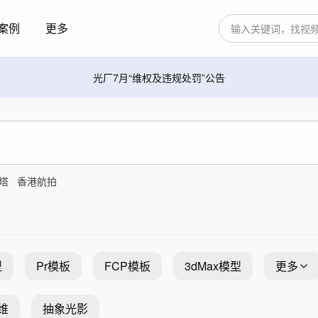
案例
更多
光厂7月“维权及违规处罚”公告
塔
香港航拍
型
Pr模板
FCP模板
3dMax模型
更多
维
抽象光影