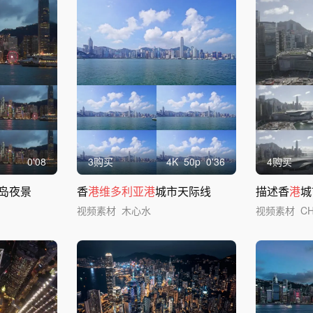
0'08
3购买
4
K
50
p
0'36
4购买
岛夜景
香
港维多利亚港
城市天际线
描述香
港
城市
视频素材
木心水
视频素材