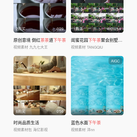
2购买
0'29
1购买
4
K
0'14
原创意境 倒红
茶茶
道
下午茶
闺蜜花园
下午茶
聚会别墅庭院生活女性友人
视频素材
九九七大王
视频素材
TANGQIU
AIGC
6购买
0'56
4
K
0'05
时尚品质生活
蓝色水面
下午茶
视频素材包
海亿影视
视频素材
洋nn