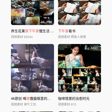
2购买
4
K
1'14
1购买
4
K
0'08
养生花果
茶下午茶
慢生活 煮
茶
看书 女人
下午茶
看书
茶
视频素材
92244
视频素材
鳄鱼人很难
AIGC
2购买
4
K
0'26
4
K
1'00
AD
4k原创 喝
茶
撸猫惬意的
午
后时光
咖啡馆里的治愈时光
视频素材
犀牛工坊
视频素材
815