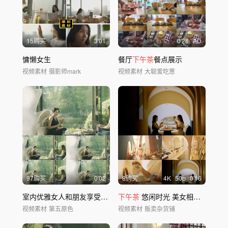
15购买
3'01
0'28
AD
慵懒女生
餐厅
下午茶
餐点展示
视频素材
摄影师mark
视频素材
大聪爱吃葱
97购买
0'02
8购买
4
K
50
p
0'16
室内优雅女人和朋友享受
下午茶
下午茶
悠闲时光 美女相约
下午茶
视频素材
第五原色
视频素材
贩卖杂货铺