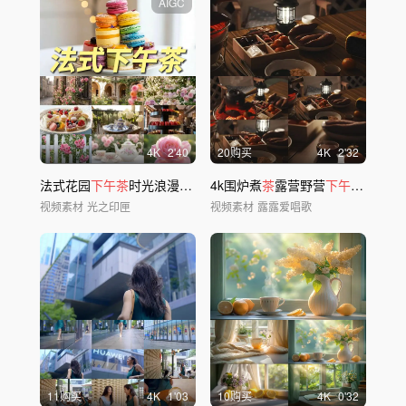
AIGC
4
K
2'40
20购买
4
K
2'32
法式花园
下午茶
时光浪漫玫瑰甜点派对
4k围炉煮
茶
露营野营
下午茶
水果冬
视频素材
光之印匣
视频素材
露露爱唱歌
11购买
4
K
1'03
10购买
4
K
0'32