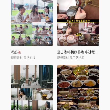
5购买
4
K
1'10
4
K
0'29
喝奶
茶
复古咖啡机制作咖啡过程英式
下午
视频素材
美洛影视
视频素材
民工艺术家
9购买
4
K
1'50
3购买
0'38