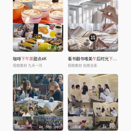
13购买
4
K
1'13
80购买
4
K
59.94
p
1'44
咖啡
下午茶
甜点4K
看书翻书唯美
午
后时光
下午茶
视频素材
九天一河
视频素材
创意仓库
8购买
4
K
50
p
2'03
68购买
4
K
3'35