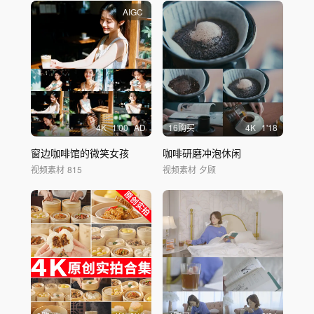
AIGC
4
K
1'00
AD
16购买
4
K
1'18
窗边咖啡馆的微笑女孩
咖啡研磨冲泡休闲
视频素材
815
视频素材
夕顾