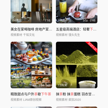
64购买
1'16
7购买
50
p
0'46
美女在家喝咖啡 房地产室内通用素材
五星级高端酒店：轻奢
下午茶
甜品
视频素材
千铭文化
视频素材
馒头先生
AIGC
4
K
1'34
AD
13购买
0'24
精致甜点与户外
茶
歇
下午茶
抹
茶
粉 抹
茶
蛋糕 羽衣甘蓝粉
视频素材
LIAM原创视频
视频素材
疯狂2020