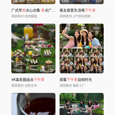
2购买
4
K
2'11
4购买
2'21
广式早
茶
点心合集
茶
点广式早
茶
美女居家生活喝
下午茶
视频素材
肉肉糯糯
视频素材
JPT原创视频
AIGC
50
p
1'28
4
K
0'15
4K森系甜品台
下午茶
闺蜜
下午茶
自拍时光
视频素材
创影空间
视频素材
魅影工厂