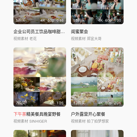
5购买
4
K
50
p
0'46
53购买
4
K
60
p
1'00
企业公司员工饮品咖啡甜点
下午茶
闺蜜聚会
休闲生活
视频素材
老花
视频素材
郑宜大哥
7购买
4
K
1'26
13购买
4
K
50
p
2'06
下午茶
精美餐具晚宴野餐
户外露营开心聚餐
视频素材
SINHIGER
视频素材
拍了拍梦想家