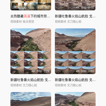
2购买
4
K
120
p
14'26
AD
4
K
50
p
0'16
炎热酷暑
高温
下的城市劳动者
新疆吐鲁番火焰山航拍 戈壁、
高温
视频素材
极点视觉
视频素材
文刀随心拍
4
K
50
p
0'39
4
K
50
p
0'30
新疆吐鲁番火焰山航拍 戈壁、
高温
生态环境
新疆吐鲁番火焰山航拍 戈壁、
高温
视频素材
文刀随心拍
视频素材
文刀随心拍