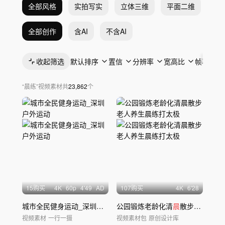
全部风格
实拍写实
立体三维
平面二维
抽
全部创作
含AI
不含AI
收起筛选
默认排序
置信
分辨率
宽高比
帧率
“
晨练
”
视频素材
共
23,862
个
15购买
4
K
60
p
4'49
AD
107购买
4
K
6'28
城市全民健身运动_深圳户外运动
公园锻炼老龄化清
晨
散步老人养生
视频素材
一行一摄
视频素材包
原创设计库