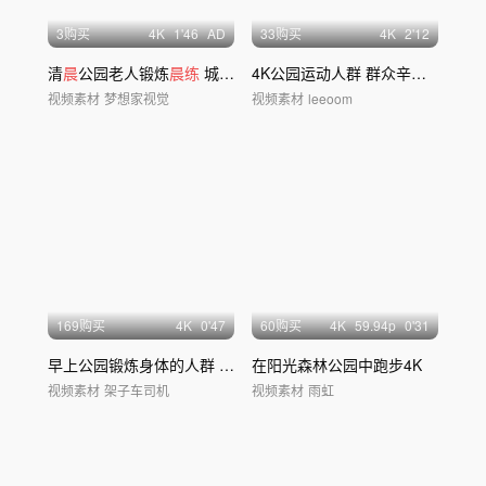
3购买
4
K
1'46
AD
33购买
4
K
2'12
清
晨
公园老人锻炼
晨练
城市美好幸福生活
4K公园运动人群 群众辛福生活 体重管理
视频素材
梦想家视觉
视频素材
leeoom
169购买
4
K
0'47
60购买
4
K
59.94
p
0'31
早上公园锻炼身体的人群 跳广场舞
在阳光森林公园中跑步4K
晨练
视频素材
架子车司机
视频素材
雨虹