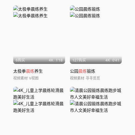
6购买
4
K
1'18
127购买
4
K
0'41
太极拳
晨练
养生
公园
晨练
锻炼
视频素材
V视图
视频素材
寻寻觅觅