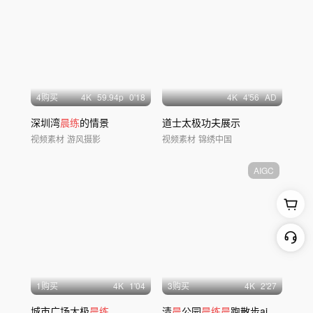
4购买
4
K
59.94
p
0'18
4
K
4'56
AD
深圳湾
晨练
的情景
道士太极功夫展示
视频素材
游风摄影
视频素材
锦绣中国
AIGC
1购买
4
K
1'04
3购买
4
K
2'27
城市广场太极
晨练
清
晨
公园
晨练晨
跑散步ai素材原创44