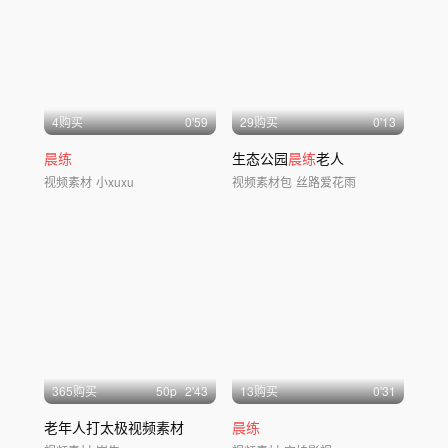
4购买
0'59
29购买
0'13
晨练
生态公园
晨练
老人
视频素材
小xuxu
视频素材包
丝路爱花雨
365购买
50
p
2'43
13购买
0'31
老年人打太极视频素材
晨练