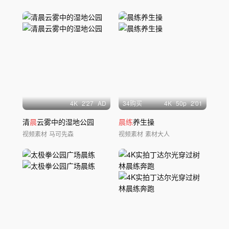
4
K
2'27
AD
34购买
4
K
50
p
2'01
清
晨
云雾中的湿地公园
晨练
养生操
视频素材
马可先森
视频素材
素材大人