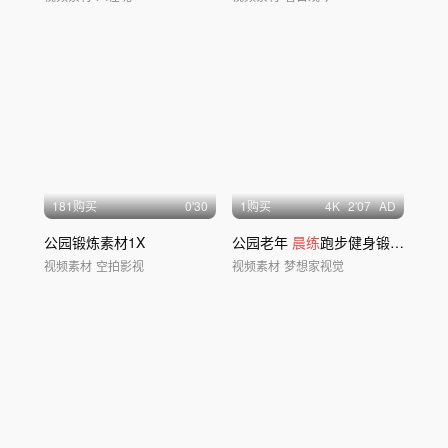
181购买
0'30
1购买
4
K
2'07
AD
公园锻炼素材1X
公园老年
晨练
跑步健身锻炼户外
视频素材
空拍影视
视频素材
梦想家视觉