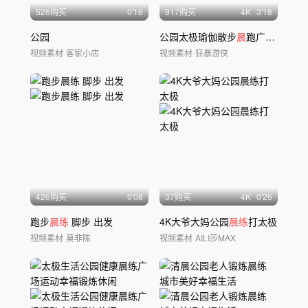
526购买
0'16
917购买
4
K
3'18
公园
公园太极瑜伽散步
晨
跑广场舞自行车
视频素材
客家小店
视频素材
狂暴游侠
426购买
0'08
37购买
4
K
0'26
跑步
晨练
脚步 出发
4K大爷大妈公园
晨练
打太极
视频素材
莫非陈
视频素材
AILI莎MAX