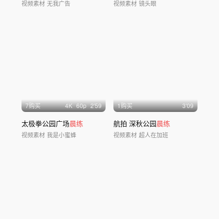
视频素材
无我广告
视频素材
镜头眼
7购买
4
K
60
p
2'59
1购买
3'09
太极拳公园广场
晨练
航拍 深秋公园
晨练
视频素材
我是小蜜蜂
视频素材
超人在加班