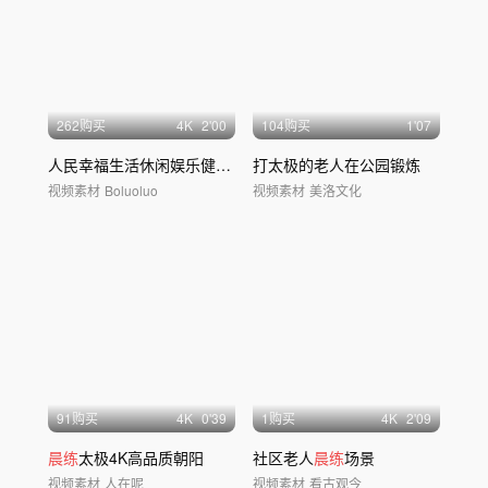
262购买
4
K
2'00
104购买
1'07
人民幸福生活休闲娱乐健康养生锻炼健身
打太极的老人在公园锻炼
视频素材
Boluoluo
视频素材
美洛文化
91购买
4
K
0'39
1购买
4
K
2'09
晨练
太极4K高品质朝阳
社区老人
晨练
场景
视频素材
人在呢
视频素材
看古观今