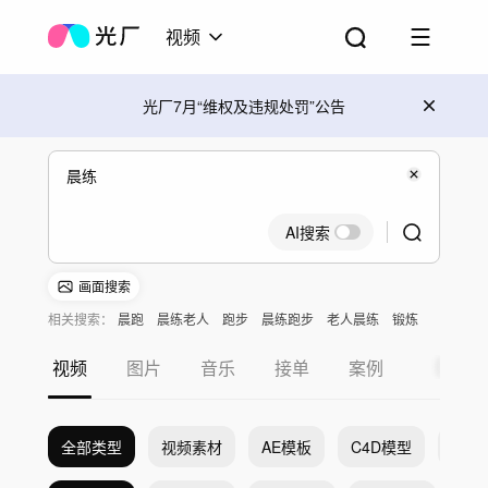
视频
光厂7月“维权及违规处罚”公告
AI搜索
画面搜索
相关搜索：
晨跑
晨练老人
跑步
晨练跑步
老人晨练
锻炼
视频
图片
音乐
接单
案例
全部类型
视频素材
AE模板
C4D模型
Pr模