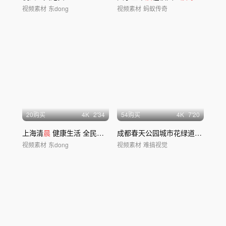
视频素材
东dong
视频素材
蚂蚁传奇
20购买
4
K
2'34
54购买
4
K
7'20
上海清
晨
健康生活 全民健身 阳光
成都春天公园城市花绿道湖景航拍合集
视频素材
东dong
视频素材
难搞视觉