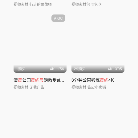
视频素材
行走的录像师
视频素材包
金闪闪
AIGC
1购买
4
K
1'56
29购买
4
K
3'05
清
晨
公园
晨练晨
跑散步ai素材原创40
3分钟公园锻炼
晨练
4K
视频素材
无我广告
视频素材
铁皮小卖铺