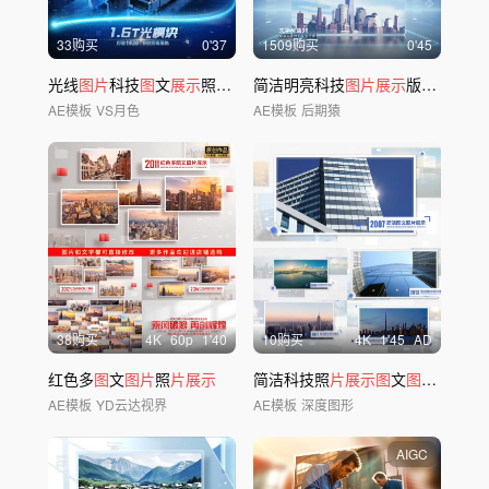
33购买
0'37
1509购买
0'45
光线
图片
科技
图
文
展示
照
片
视频
简洁明亮科技
片
头
图片展示
版本4
AE模板
VS月色
AE模板
后期猿
38购买
4
K
60
p
1'40
10购买
4
K
1'45
AD
红色多
图
文
图片
照
片展示
简洁科技照
片展示图
文
图片
包装
AE模板
YD云达视界
AE模板
深度图形
AIGC