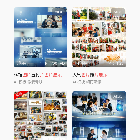
AIGC
AIGC
5购买
4
K
1'00
AD
74购买
4
K
1'28
科技
图片
宣传
片图片展示
ae模版
大气
图片
照
片展示
AE模板
像素青蚨
AE模板
细雨濛濛
AIGC