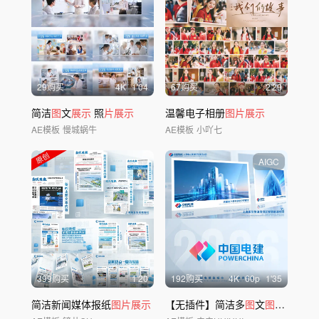
29购买
4
K
1'04
67购买
2'29
简洁
图
文
展示
照
片展示
温馨电子相册
图片展示
AE模板
慢城蜗牛
AE模板
小吖七
AIGC
399购买
1'20
192购买
4
K
60
p
1'35
简洁新闻媒体报纸
图片展示
【无插件】简洁多
图
文
图片
照
片
墙