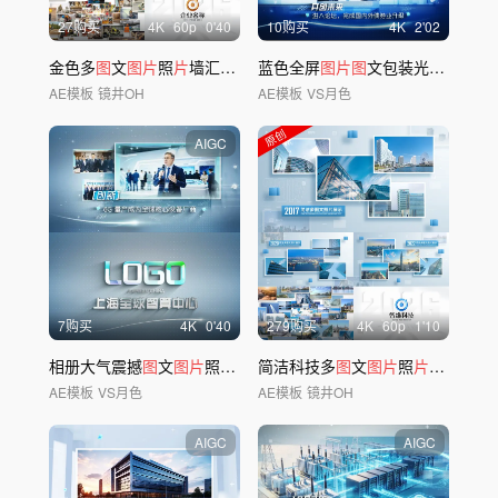
27购买
4
K
60
p
0'40
10购买
4
K
2'02
金色多
图
文
图片
照
片
墙汇聚
展示
蓝色全屏
图片图
文包装光线照
片
视
AE模板
镜井OH
AE模板
VS月色
AIGC
7购买
4
K
0'40
279购买
4
K
60
p
1'10
相册大气震撼
图
文
图片
照
片展示片
简洁科技多
头包装
图
文
图片
照
片展示
AE模板
VS月色
AE模板
镜井OH
AIGC
AIGC