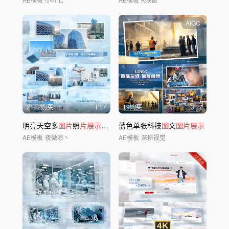
AIGC
2142购买
1'17
19购买
3'17
明亮天空多
图片
照
片展示
AE模板
蓝色单张科技
图
文
图片展示
AE模板
夜微凉丶
AE模板
深耕视觉