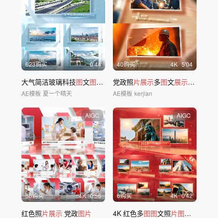
623购买
0'44
40购买
4
K
5'04
大气简洁玻璃科技
图
文
图片展示
党政照
片展示
多
图
文
展示
党建
图片
AE模板
夏一个晴天
AE模板
kerjian
AIGC
AIGC
30购买
4
K
0'56
6购买
4
K
0'42
红色照
片展示
党政
图片
4K 红色多
图图
文照
片图片
文字
展