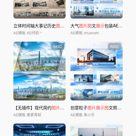
376购买
4
K
2'23
345购买
0'54
立体时间轴大事记历史
图
文
展示
大气
企业发
图片图
展
回顾
文
展示
包装AE模板
AE模板
AD钙奶丶
AE模板
chuanshi
AIGC
AIGC
73购买
4
K
0'40
11购买
4
K
1'18
【无插件】现代简约
图片展示
模版
创意粒子
图片展示图
文照
片展示
a
AE模板
像素青蚨
AE模板
鱼小乐