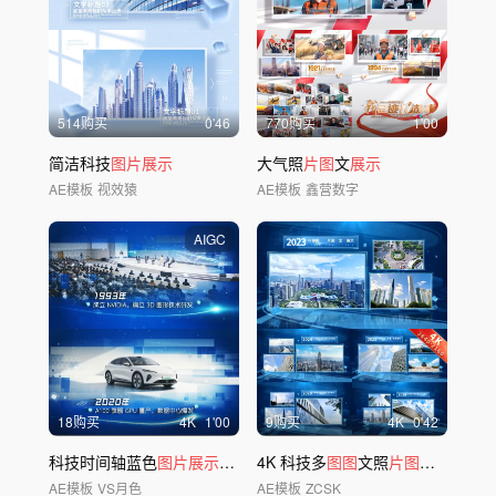
514购买
0'46
770购买
1'00
简洁科技
图片展示
大气照
片图
文
展示
AE模板
视效猿
AE模板
鑫营数字
AIGC
18购买
4
K
1'00
9购买
4
K
0'42
科技时间轴蓝色
图片展示
单张
图
4K 科技多
文包装
图图
文照
片图片
文字
展
AE模板
VS月色
AE模板
ZCSK