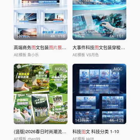
107购买
4
K
1'16
9购买
4
K
1'01
高端商务
图
文包装
图片展示
ae模板
大事件科技
图
文包装穿梭大事记
图
AE模板
鱼小乐
AE模板
VS月色
AIGC
AIGC
12购买
0'33
143购买
4
K
1'28
(竖版)2026春日时尚潮流活动
图
科技
文快闪
图
文 科技分类 1-10
AE模板
zhen99
AE模板
kklltt