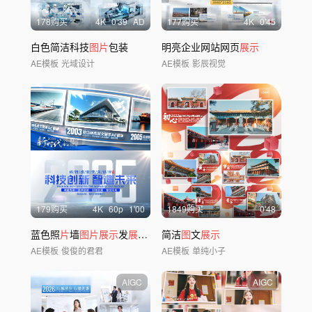
178购买
4
K
0'39
AD
177购买
4
K
0'45
白色简洁科技
图片
包装
明亮企业网站网页
展示
AE模板
光域设计
AE模板
影辰视觉
179购买
4
K
60
p
1'00
1849购买
0'48
蓝色照
片
墙
图片展示
发
展
历程
简洁
图
文
展示
AE模板
俊俊的君君
AE模板
单纯小子
AIGC
AIGC