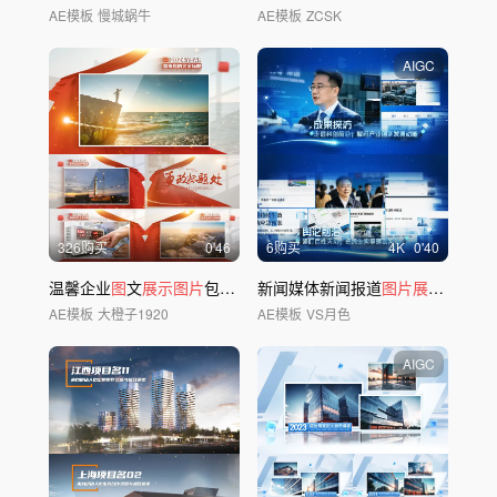
AE模板
慢城蜗牛
AE模板
ZCSK
AIGC
326购买
0'46
6购买
4
K
0'40
温馨企业
图
文
展示图片
包装红色国庆照
新闻媒体新闻报道
片
模板
图片展示
ae多
图
AE模板
大橙子1920
AE模板
VS月色
AIGC