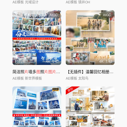
AE模板
光域设计
AE模板
镜井OH
AIGC
AIGC
10购买
4
K
0'47
1046购买
4
K
1'42
简洁照
片
墙多
图
照
片图片
汇聚
片
头
【无插件】温馨回忆相册青春照
片
AE模板
新世界模板
AE模板
太阳鸟