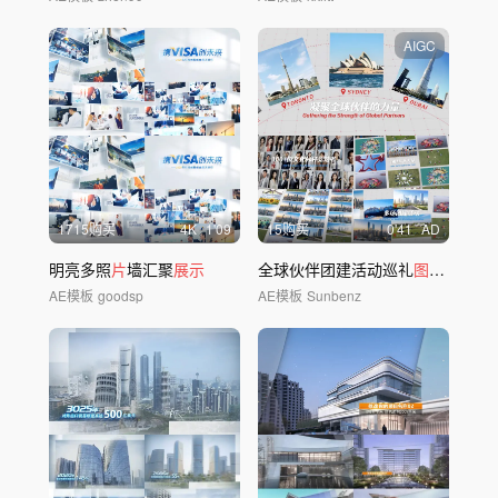
AIGC
1715购买
4
K
1'09
15购买
0'41
AD
明亮多照
片
墙汇聚
展示
全球伙伴团建活动巡礼
图片展示
模
AE模板
goodsp
AE模板
Sunbenz