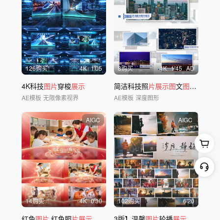
126购买
4
K
1'05
8购买
4
K
1'45
AD
4K科技
图片
穿梭
展示
简洁科技照
片展示图
文
图片
包装
AE模板
无限像素视界
AE模板
深度图形
AIGC
AIGC
14购买
4
K
0'30
102购买
6'20
红色
图片
红色照
片展示
3版】温馨
图片
轮播
展示
模板