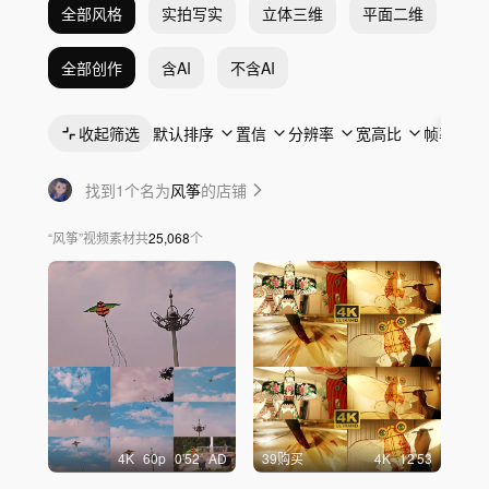
全部风格
实拍写实
立体三维
平面二维
抽
全部创作
含AI
不含AI
收起筛选
默认排序
置信
分辨率
宽高比
帧率
找到1个名为
风筝
的店铺
“
风筝
”
视频素材
共
25,068
个
4
K
60
p
0'52
AD
39购买
4
K
12'53