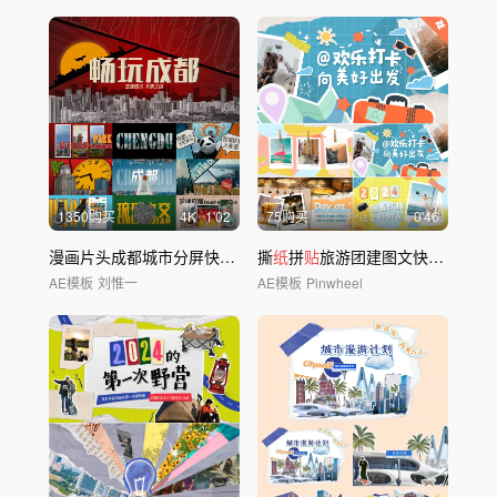
1350购买
4
K
1'02
75购买
0'46
漫画片头成都城市分屏快闪旅游创意快闪视频
撕
纸
拼
贴
旅游团建图文快闪模板03
AE模板
刘惟一
AE模板
Pinwheel