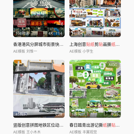
108购买
4
K
1'14
18购买
4
K
0'40
香港港风分屏城市街景快闪AE模板
上海创意
贴纸
剪
贴
画撕
纸
动画
AE模板
刘惟一
AE模板
小学生
AIGC
45购买
0'28
1购买
0'35
竖版创意拼图地铁区位动图地产视频
春日踏青出游记撕
纸
拼
贴
风格
AE模板
王小木木
AE模板
丰翼视觉