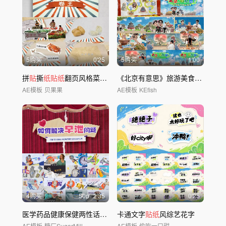
5购买
0'25
5购买
1'00
拼
贴
撕
纸贴纸
翻页风格菜市场AE模板
《北京有意思》旅游美食综艺风拼
AE模板
贝果果
AE模板
KEfish
4购买
50
p
2'35
0'25
医学药品健康保健两性话题科普
卡通文字
贴纸
AE模板
贴纸
风综艺花字
AE模板
糖厂SugarMill
AE模板
偷吃一口甜