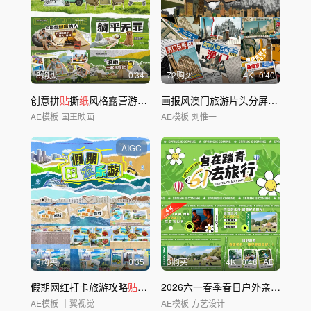
8购买
0'34
72购买
4
K
0'40
创意拼
贴
撕
纸
风格露营游玩旅行综艺
贴纸
片头
画报风澳门旅游片头分屏旅行快闪ae模板
AE模板
国王映画
AE模板
刘惟一
AIGC
3购买
0'35
3购买
4
K
0'48
AD
假期网红打卡旅游攻略
贴纸
风
2026六一春季春日户外亲子活动
AE模板
丰翼视觉
AE模板
方艺设计