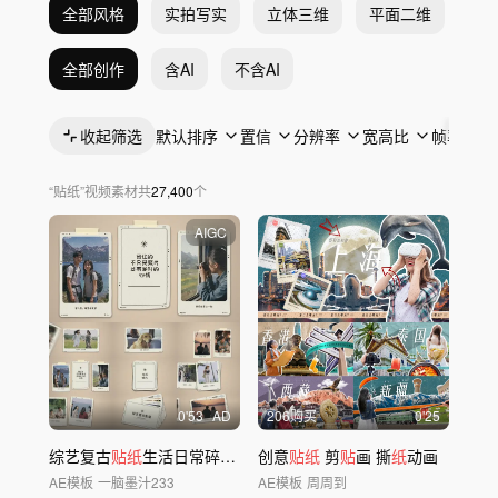
全部风格
实拍写实
立体三维
平面二维
抽
全部创作
含AI
不含AI
收起筛选
默认排序
置信
分辨率
宽高比
帧率
“
贴纸
”
视频素材
共
27,400
个
AIGC
0'53
AD
206购买
0'25
综艺复古
贴纸
生活日常碎片记录
创意
贴纸
剪
贴
画 撕
纸
动画
AE模板
一脑墨汁233
AE模板
周周到