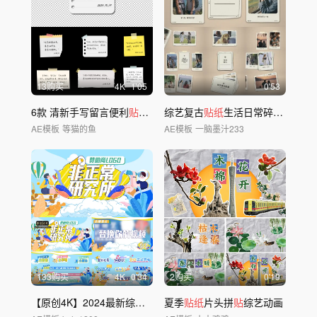
13购买
4
K
1'05
0'53
6款 清新手写留言便利
贴
ae（透明底）
综艺复古
贴纸
生活日常碎片记录
AE模板
等猫的鱼
AE模板
一脑墨汁233
133购买
4
K
0'34
2购买
0'19
【原创4K】2024最新综艺娱乐栏目包装
夏季
贴纸
片头拼
贴
综艺动画