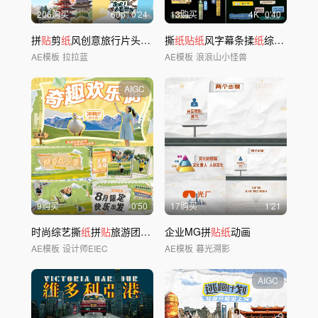
206购买
60
p
0'24
13购买
4
K
0'40
拼
贴
剪
纸
风创意旅行片头动画
撕
纸贴纸
风字幕条揉
纸
综艺栏目包装
AE模板
拉拉蓝
AE模板
浪浪山小怪兽
AIGC
9购买
0'50
17购买
1'21
时尚综艺撕
纸
拼
贴
旅游团建图文快闪模板
企业MG拼
贴纸
动画
AE模板
设计师EIEC
AE模板
暮光溯影
AIGC