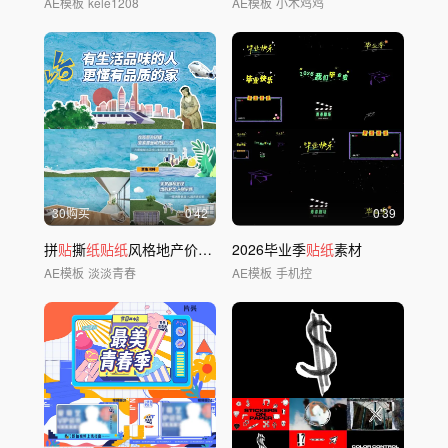
AE模板
kele1208
AE模板
小木鸡鸡
30购买
0'42
0'39
拼
贴
撕
纸贴纸
风格地产价值点AE模板
2026毕业季
贴纸
素材
AE模板
淡淡青春
AE模板
手机控