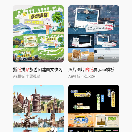
18购买
0'37
98购买
1'00
撕
纸
拼
贴
旅游团建图文快闪
照片图片
贴纸
展示ae模板
AE模板
丰翼视觉
AE模板
小知XZHI