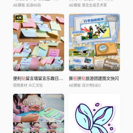
AE模板
后浪90后
AE模板
意念生成艺术家
AIGC
1购买
4
K
50
p
0'38
1购买
0'50
便利
贴
留言墙留言乐趣日记墙
贴纸
撕
纸
心愿
拼
贴
贴
旅游团建图文快闪
祝福
视频素材
众汇文化
AE模板
设计师EIEC