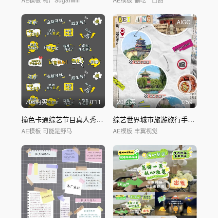
AIGC
706购买
0'11
20购买
0'59
撞色卡通综艺节目真人秀花字
贴纸
集合
综艺世界城市旅游旅行手账拼
贴
竖
AE模板
可能是野马
AE模板
丰翼视觉