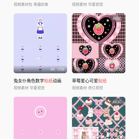
视频素材包
等猫的鱼
视频素材
华夏视觉
AIGC
4
K
0'06
1购买
4
K
0'30
兔女仆角色数字
贴纸
动画
草莓爱心可爱
贴纸
视频素材
华夏视觉
视频素材
奇亿视觉
AIGC