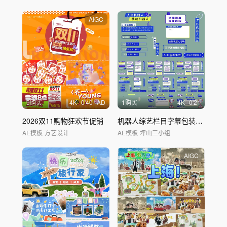
AIGC
9购买
4
K
0'40
AD
1购买
4
K
0'21
2026双11购物狂欢节促销
机器人综艺栏目字幕包装
贴纸
AE模板
方艺设计
AE模板
坪山三小组
AIGC