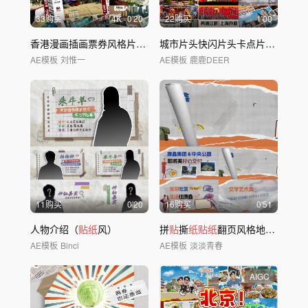
33购买
4
K
0'20
22购买
1'00
香港漫画插画票券风格片头ae模板
城市片头快闪片头卡点片头上海片头漫画片头
AE模板
刘惟一
AE模板
鹿鹿DEER
11购买
0'20
16购买
0'51
人物介绍（
贴纸
风）
拼
贴
撕
纸贴纸
翻页风格地产AE模板
AE模板
Binci
AE模板
淡淡青春
AIGC