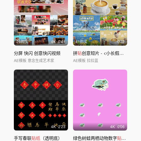
26购买
4
K
0'41
41购买
0'42
分屏 快闪 创意快闪视频
拼
贴
创意短片 - <小长假嗨不停>
AE模板
意念生成艺术家
AE模板
拉拉蓝
4
K
2'23
4
K
0'06
手写春联
贴纸
（透明底）
绿色树蛙两栖动物数字
贴纸
动画