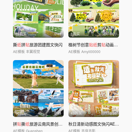
28购买
0'48
6购买
4
K
0'20
撕
纸
拼
贴
旅游团建图文快闪
植树节创意
贴纸
剪
贴
动画动感图文模板
AE模板
丰翼视觉
AE模板
Amyli00000
96购买
0'45
49购买
0'35
拼
贴
撕
纸
旅游云南风景创意片
秋日清新动感图文快闪AE模板
AE模板
Guanshen
AE模板
吉良吉影