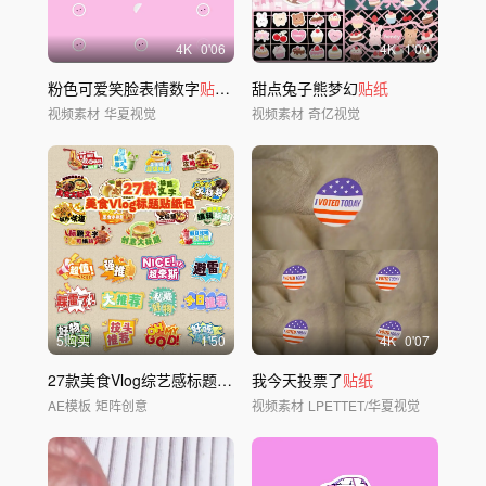
4
K
0'06
4
K
1'00
粉色可爱笑脸表情数字
贴纸
动画
甜点兔子熊梦幻
贴纸
视频素材
华夏视觉
视频素材
奇亿视觉
5购买
1'50
4
K
0'07
27款美食Vlog综艺感标题
贴纸
素材包
我今天投票了
贴纸
AE模板
矩阵创意
视频素材
LPETTET/华夏视觉