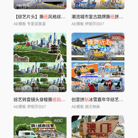
199购买
0'24
104购买
0'53
【综艺片头】撕
纸
风格综艺栏目片头
潮流城市复古路牌撕
纸
拼
贴
剪
纸
综
AE模板
专家说我溜
AE模板
伊丽莎白07
AIGC
88购买
0'11
54购买
0'34
综艺转盘镜头穿梭撕
纸贴纸
城市地标片头
创意拼
贴
冰雪嘉年华综艺片头撕
纸
AE模板
伊丽莎白07
AE模板
国王映画
AIGC