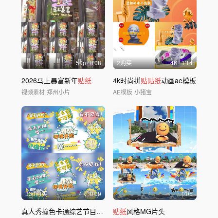
50
p
0'08
2购买
4
K
1'14
2026马上暴富新年
贴纸
4k时尚拼
贴贴纸
动画ae模板
视频素材
郑州小片
AE模板
小猪宝
330购买
4
K
0'09
0'05
真人秀撞色卡通综艺节目花字【含字体】
贴纸
风格MG片头