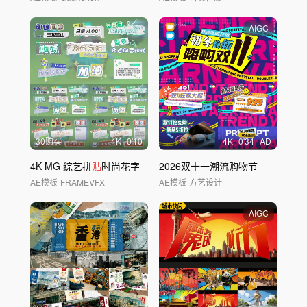
AIGC
30购买
4
K
0'10
4
K
0'34
AD
4K MG 综艺拼
贴
时尚花字
2026双十一潮流购物节
AE模板
FRAMEVFX
AE模板
方艺设计
AIGC