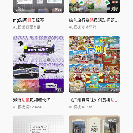
6购买
0'38
6购买
0'23
mg动画
纸
质标签
综艺旅行拼
贴
风活动标题字幕快闪
AE模板
画里有话
AE模板
小木鸡鸡
AIGC
32购买
0'27
6购买
0'57
潮流
贴纸
风视频快闪
《广州真惹味》创意拼
贴
综艺感城
AE模板
周123456
AE模板
KEfish
AIGC