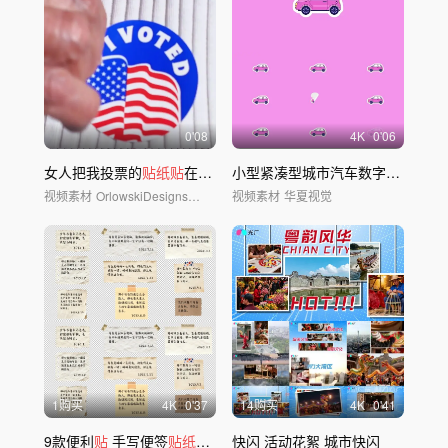
0'08
4
K
0'06
女人把我投票的
贴纸贴
在衬衫上
小型紧凑型城市汽车数字
贴纸
动画
视频素材
OrlowskiDesigns/华夏视觉
视频素材
华夏视觉
1购买
4
K
0'37
14购买
4
K
0'41
9款便利
贴
手写便签
贴纸
留言（透明底）
快闪 活动花絮 城市快闪