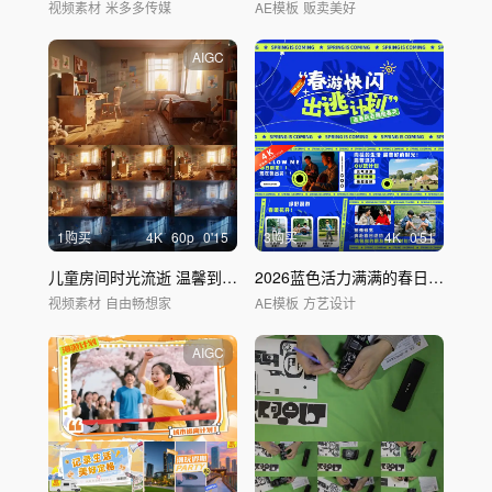
视频素材
米多多传媒
AE模板
贩卖美好
AIGC
1购买
4
K
60
p
0'15
3购买
4
K
0'51
儿童房间时光流逝 温馨到空荡
2026蓝色活力满满的春日生活
视频素材
自由畅想家
AE模板
方艺设计
AIGC