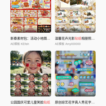
24购买
1'00
4
K
0'38
新春素材包：活动小地图路线图花字弹窗
温馨花卉光影
贴纸
贴纸
相册照片图文包装模板
AE模板
KEfish
AE模板
Amyli00000
AIGC
4
K
0'05
16购买
0'27
公园国庆可爱儿童笑脸
贴纸
原创综艺花字真人秀花字动画