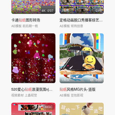
4
K
0'07
2购买
0'15
卡通
贴纸
图形转场
定格动画脱口秀播客综艺图文排版包装
AE模板
前后期一枚
AE模板
矩阵创意
4
K
0'36
1购买
4
K
0'05
520爱心
贴纸
浪漫氛围vj循环
贴纸
风格MG片头-竖版
视频素材
上鑫视觉
AE模板
豆包影视
AIGC