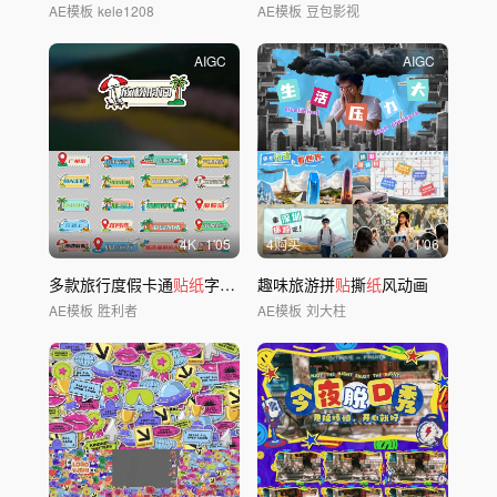
AE模板
kele1208
AE模板
豆包影视
AIGC
AIGC
4
K
1'05
4购买
1'06
多款旅行度假卡通
贴纸
字幕条
趣味旅游拼
贴
撕
纸
风动画
AE模板
胜利者
AE模板
刘大柱