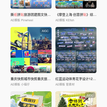
282购买
0'46
11购买
0'53
撕
纸
拼
贴
旅游团建图文快闪模板01
《摩登上海·创意拼
贴
》综艺感城市旅游片头
AE模板
Pinwheel
AE模板
KEfish
AIGC
11购买
0'37
4购买
0'10
重庆快剪城市快剪重庆旅游漫画分屏
红蓝运动体育花字设计1212文件夹
AE模板
小福仔
AE模板
管素材
AIGC