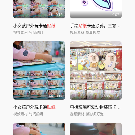
4
K
0'15
0'07
小女孩户外玩卡通
贴纸
手绘
贴纸
卡通涂鸦，三颗咖啡豆的振动运动动画
视频素材
竹间酌月
视频素材
华夏视觉
4
K
0'17
50
p
0'18
小女孩户外玩卡通
贴纸
电梯玻璃可爱动物装饰卡皮吧啦
视频素材
竹间酌月
视频素材
摄影师灯泡