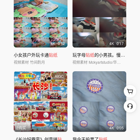
4
K
0'12
4
K
0'17
小女孩户外玩卡通
贴纸
玩字母
贴纸
的小男孩。慢动作。
视频素材
竹间酌月
视频素材
Mckyartstudio/华夏视觉
AIGC
2购买
0'59
4
K
0'05
《长沙好霸蛮》创意拼
贴
综艺感城市旅游片头
我今天投票了
贴纸