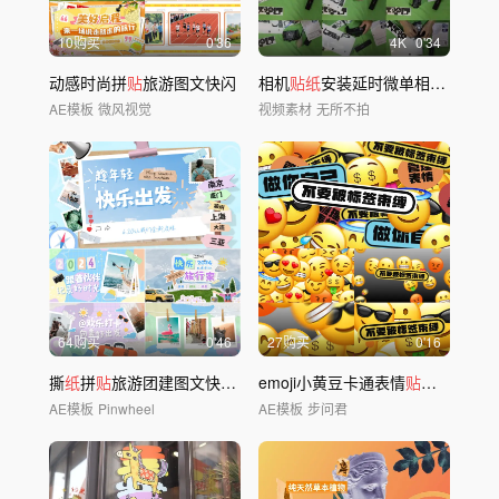
10购买
0'36
4
K
0'34
动感时尚拼
贴
旅游图文快闪
相机
贴纸
安装延时微单相机保护膜
AE模板
微风视觉
视频素材
无所不拍
64购买
0'46
27购买
0'16
撕
纸
拼
贴
旅游团建图文快闪模板02
emoji小黄豆卡通表情
贴纸
转场切换
AE模板
Pinwheel
AE模板
步问君