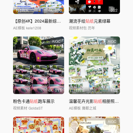
116购买
4
K
0'50
0'22
【原创4K】2024最新综艺娱乐栏目包装
潮流手绘
贴纸
元素绿幕
AE模板
kele1208
视频素材包
历年
AIGC
AIGC
4
K
0'15
118购买
1'02
粉色卡通
贴纸
跑车展示
温馨花卉光影
贴纸
相册照片图文AE模版
视频素材
GoldaST
AE模板
魔都之城
AIGC