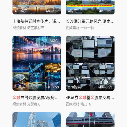
409购买
4
K
6'17
4购买
4
K
0'52
上海航拍延时宣传片，浦东陆家嘴外滩
长沙湘江福元路风光 湖南
金融中心
视频素材
湾区素材库
视频素材
一旅一拍
AIGC
40购买
4
K
7'53
278购买
4
K
0'23
金融
曲线炒股发展A股房地产大盘证券市场
4K证券
金融
基
金
股票交易
中心
视频素材
光影魔方
视频素材
燕儿飞