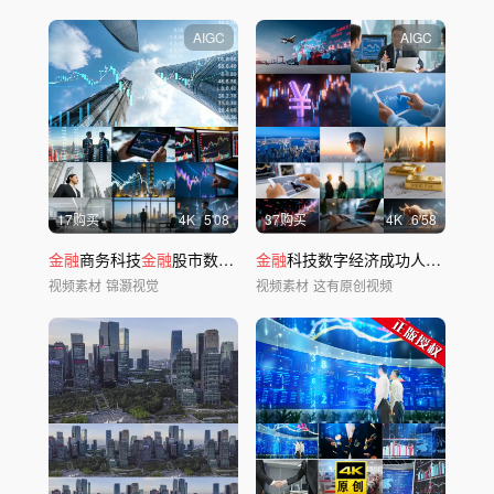
AIGC
AIGC
17购买
4
K
5'08
37购买
4
K
6'58
金融
商务科技
金融
股市数据股票图表K线图
金融
科技数字经济成功人士职场商务高端商务
视频素材
锦灏视觉
视频素材
这有原创视频