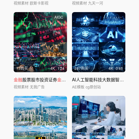
视频素材
欧斯卡影视
视频素材
九天一河
AIGC
13购买
4
K
1'24
247购买
4
K
0'46
金融
股票股市投资证券
金融
科技ai素材原创
AI人工智能科技大数据智慧办公工程
视频素材
无我广告
AE模板
cg原创站