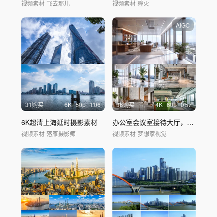
视频素材
飞去那儿
视频素材
瞳火
AIGC
31购买
6
K
50
p
1'06
36购买
4
K
60
p
0'57
6K超清上海延时摄影素材
办公室会议室接待大厅，高端写字楼办公空间
视频素材
落雁摄影师
视频素材
梦想家视觉