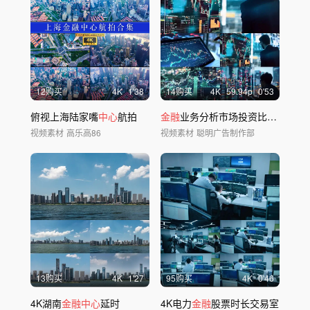
12购买
4
K
1'38
14购买
4
K
59.94
p
0'53
俯视上海陆家嘴
中心
航拍
金融
业务分析市场投资比特币股票行情
视频素材
高乐高86
视频素材
聪明广告制作部
13购买
4
K
1'27
95购买
4
K
0'46
4K湖南
金融中心
延时
4K电力
金融
股票时长交易室