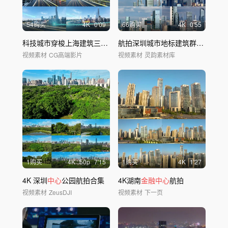
54购买
4
K
0'09
66购买
4
K
0'55
科技城市穿梭上海建筑三维全息投影建筑生长
航拍深圳城市地标建筑群-南山区
视频素材
CG高端影片
视频素材
灵韵素材库
1购买
4
K
50
p
7'15
1购买
4
K
1'27
4K 深圳
中心
公园航拍合集
4K湖南
金融中心
航拍
视频素材
ZeusDJI
视频素材
下一页