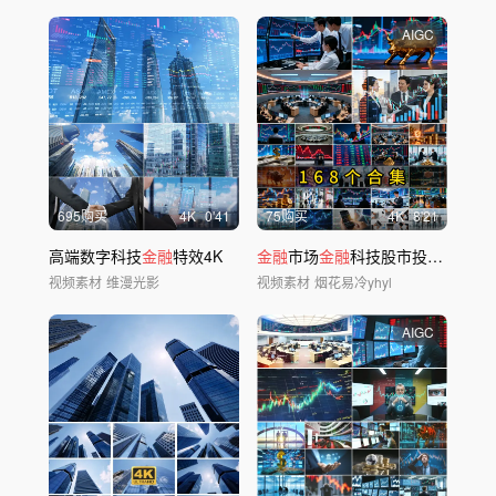
AIGC
695购买
4
K
0'41
75购买
4
K
8'21
高端数字科技
金融
特效4K
金融
市场
金融
科技股市投资资本数字经济证券
视频素材
维漫光影
视频素材
烟花易冷yhyl
AIGC