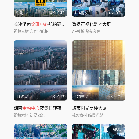
9购买
4
K
0'42
114购买
4
K
0'21
长沙湖南
金融中心
航拍延时宣传片
数据可视化监控大屏
视频素材
方同学航拍
AE模板
聚航和创
11购买
4
K
0'17
475购买
4
K
1'04
湖南
金融中心
夜景日转夜
城市阳光高楼大厦
视频素材
初夏微凉
视频素材
维漫光影
AIGC