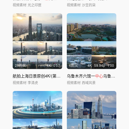
视频素材
光之印匣
视频素材
沙豆的柒
21购买
4
K
0'57
6购买
4
K
59.94
p
1'00
航拍上海日景原创4K/(第8篇)
乌鲁木齐六馆一
中心
乌鲁木齐博物馆
视频素材
李清虎
视频素材
西域风景