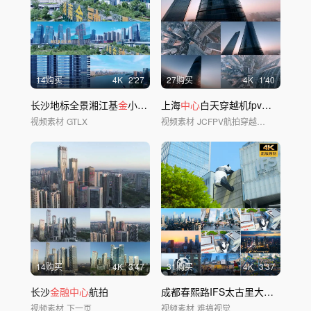
14购买
4
K
2'27
27购买
4
K
1'40
长沙地标全景湘江基
金
小镇
金融中心
上海
中心
CBD
白天穿越机fpv跳楼素材
视频素材
GTLX
视频素材
JCFPV航拍穿越机飞手
14购买
4
K
3'47
31购买
4
K
3'37
长沙
金融中心
航拍
成都春熙路IFS太古里大慈寺熊猫爬楼地标
视频素材
下一页
视频素材
难搞视觉