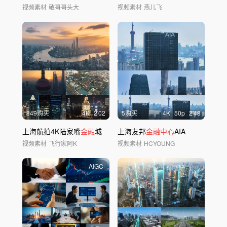
视频素材
敬哥哥头大
视频素材
燕儿飞
849购买
4
K
2'02
5购买
4
K
50
p
2'48
上海航拍4K陆家嘴
金融
城
上海友邦
金融中心
AIA
视频素材
飞行家阿K
视频素材
HCYOUNG
AIGC