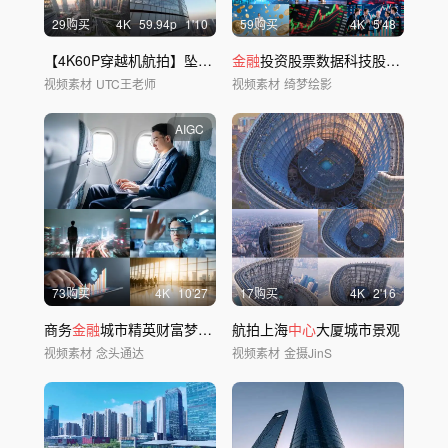
29购买
4
K
59.94
p
1'10
59购买
4
K
5'48
【4K60P穿越机航拍】坠落上海
金融
中心
投资股票数据科技股市数字货币证券财经
大厦
视频素材
UTC王老师
视频素材
绮梦绘影
AIGC
73购买
4
K
10'27
17购买
4
K
2'16
商务
金融
城市精英财富梦想未来展望成功商业
航拍上海
中心
大厦城市景观
视频素材
念头通达
视频素材
金摄JinS