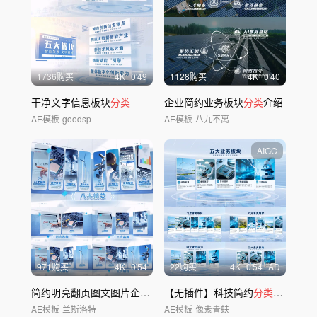
1736购买
4
K
0'49
1128购买
4
K
0'40
干净文字信息板块
分类
企业简约业务板块
分类
介绍
AE模板
goodsp
AE模板
八九不离
AIGC
971购买
4
K
0'54
22购买
4
K
0'54
AD
简约明亮翻页图文图片企业架构
【无插件】科技简约
分类分
支
分类
板块模版
AE模板
兰斯洛特
AE模板
像素青蚨