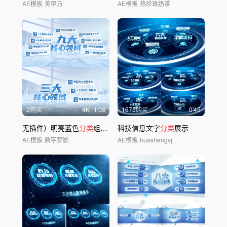
AE模板
美甲方
AE模板
热珍珠奶茶
2购买
4
K
1'08
1675购买
0'45
无插件）明亮蓝色
分类
组织架构文字信息展示
科技信息文字
分类
展示
AE模板
数字梦影
AE模板
huashengvj