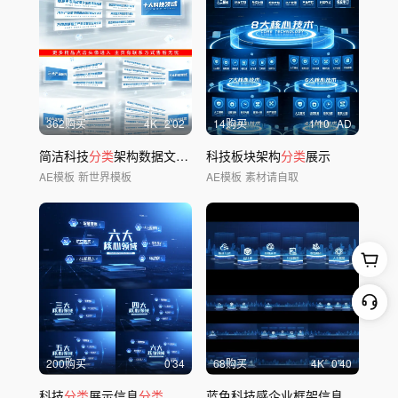
362购买
4
K
2'02
14购买
1'10
AD
简洁科技
分类
架构数据文字介绍
科技板块架构
分类
展示
AE模板
新世界模板
AE模板
素材请自取
200购买
0'34
68购买
4
K
0'40
科技
分类
展示信息
分类
蓝色科技感企业框架信息
分类