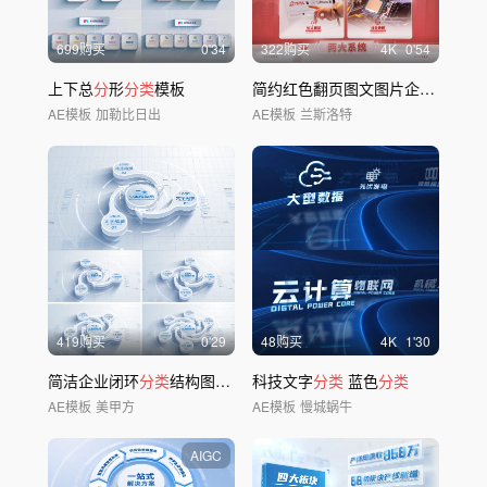
699购买
0'34
322购买
4
K
0'54
上下总
分
形
分类
模板
简约红色翻页图文图片企业架构
分
AE模板
加勒比日出
AE模板
兰斯洛特
419购买
0'29
48购买
4
K
1'30
简洁企业闭环
分类
结构图【无插件】
科技文字
分类
蓝色
分类
AE模板
美甲方
AE模板
慢城蜗牛
AIGC