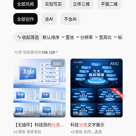
全部风格
实拍写实
立体三维
平面二维
抽
全部创作
含AI
不含AI
收起筛选
默认排序
置信
分辨率
宽高比
帧率
“
分类
”
视频素材
共
109,129
个
AIGC
AIGC
4购买
4
K
0'48
AD
8购买
4
K
1'17
【无插件】科技简约
分类
板块模版03
科技
分类
文字展示
AE模板
像素青蚨
AE模板
韵然灬鑫鑫