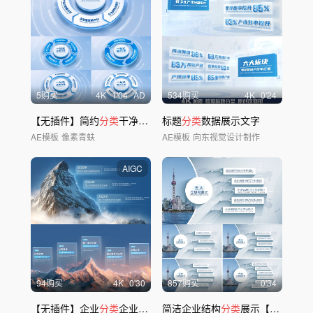
5购买
4
K
1'04
AD
534购买
4
K
0'24
【无插件】简约
分类
干净文字
分类
标题
分类
数据展示文字
AE模板
像素青蚨
AE模板
向东视觉设计制作
AIGC
94购买
4
K
0'30
857购买
0'34
【无插件】企业
分类
企业时间线展示
简洁企业结构
分类
展示【无插件】