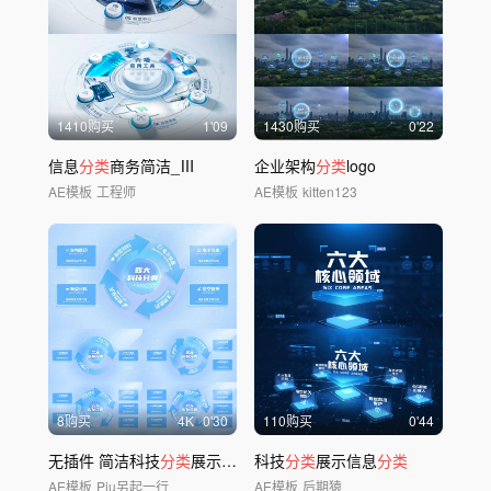
1410购买
1'09
1430购买
0'22
信息
分类
商务简洁_Ⅲ
企业架构
分类
logo
AE模板
工程师
AE模板
kitten123
8购买
4
K
0'30
110购买
0'44
无插件 简洁科技
分类
展示业务板块闭环展示
科技
分类
展示信息
分类
AE模板
Piu另起一行
AE模板
后期猿