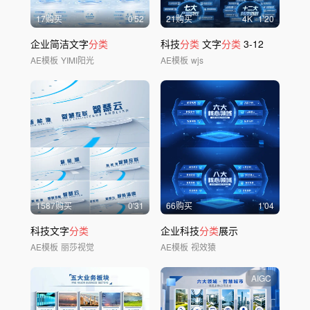
17购买
0'52
21购买
4
K
1'20
企业简洁文字
分类
科技
分类
文字
分类
3-12
AE模板
YIMI阳光
AE模板
wjs
1587购买
0'31
66购买
1'04
科技文字
分类
企业科技
分类
展示
AE模板
丽莎视觉
AE模板
视效猿
AIGC