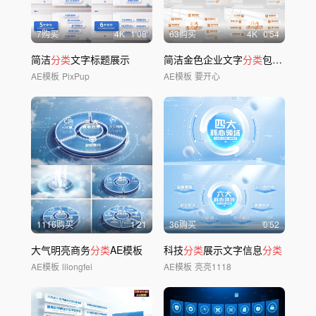
7购买
4
K
1'08
63购买
4
K
0'54
简洁
分类
文字标题展示
简洁金色企业文字
分类
包装展示
AE模板
PixPup
AE模板
要开心
1116购买
1'21
36购买
0'52
大气明亮商务
分类
AE模板
科技
分类
展示文字信息
分类
AE模板
lilongfei
AE模板
亮亮1118