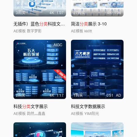
3购买
4
K
1'07
27购买
4
K
1'04
无插件）蓝色
分类
科技文字信息架构板块包装
简洁
分类
展示 3-10
AE模板
数字梦影
AE模板
kklltt
AIGC
2购买
4
K
1'17
1购买
0'51
AD
科技
分类
文字展示
科技文字数据展示
AE模板
韵然灬鑫鑫
AE模板
YIMI阳光