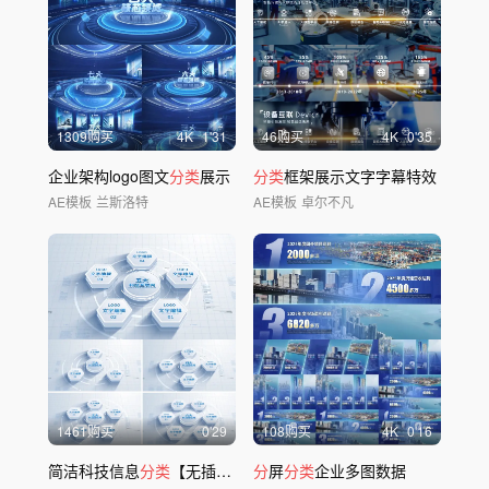
1309购买
4
K
1'31
46购买
4
K
0'35
企业架构logo图文
分类
展示
分类
框架展示文字字幕特效
AE模板
兰斯洛特
AE模板
卓尔不凡
1461购买
0'29
108购买
4
K
0'16
简洁科技信息
分类
【无插件】
分
屏
分类
企业多图数据