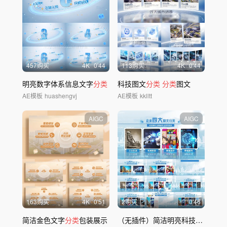
457购买
4
K
0'44
113购买
4
K
0'44
明亮数字体系信息文字
分类
科技图文
分类
分类
图文
AE模板
huashengvj
AE模板
kklltt
AIGC
AIGC
163购买
4
K
0'51
2购买
0'46
简洁金色文字
分类
包装展示
（无插件）简洁明亮科技图文
分类