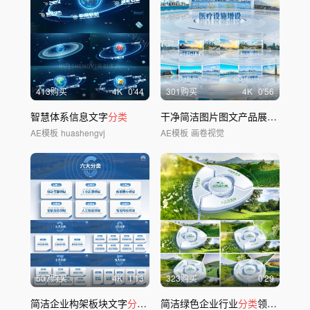
413购买
4
K
0'44
301购买
4
K
0'56
智慧体系信息文字
分类
干净简洁图片图文产品展示
分类
AE模板
huashengvj
AE模板
画卷视觉
507购买
4
K
1'13
323购买
0'29
简洁企业构架板块文字
分类
展示
简洁绿色企业行业
分类
领域
分类
结