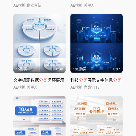
AE模板
像素青蚨
AE模板
美甲方
15购买
0'30
132购买
0'37
文字标题数据
分类
闭环展示
科技
分类
展示文字信息
分类
AE模板
美甲方
AE模板
亮亮1118