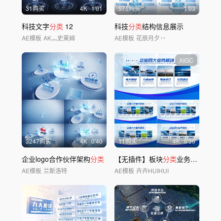
31购买
4
K
1'01
575购买
1'03
科技文字
分类
12
科技
分类
结构信息展示
AE模板
AK灬史莱姆
AE模板
花辰月夕丷
AIGC
3247购买
4
K
0'40
11购买
4
K
0'36
企业logo合作伙伴架构
分类
【无插件】板块
分类
业务
分类
AE模板
兰斯洛特
AE模板
卉卉HUIHUI