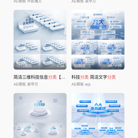
AE模板
声影魔方
AE模板
美甲方
1010购买
0'34
50购买
4
K
1'20
简洁三维科技信息
分类
【无插件】
科技
分类
简洁文字
分类
AE模板
美甲方
AE模板
wjs