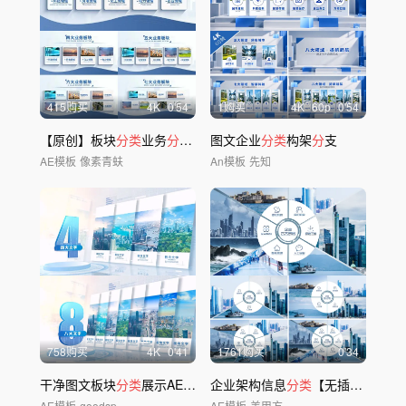
415购买
4
K
0'54
1购买
4
K
60
p
0'54
【原创】板块
分类
业务
分类
ae模版
图文企业
分类
构架
分
支
AE模板
像素青蚨
An模板
先知
758购买
4
K
0'41
1761购买
0'34
干净图文板块
分类
展示AE模板
企业架构信息
分类
【无插件】
AE模板
goodsp
AE模板
美甲方