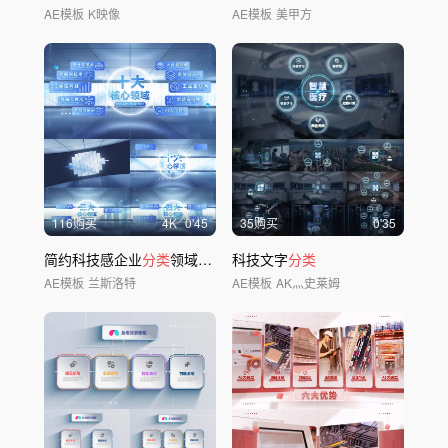
AE模板
K映像
AE模板
美甲方
116购买
4
K
0'45
35购买
0'35
简约科技感企业
分类
领域架构
分
科技文字
支
分类
AE模板
兰斯洛特
AE模板
AK灬史莱姆