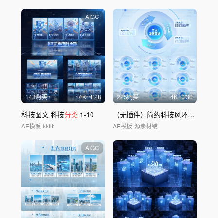
AIGC
143购买
4
K
1'28
225购买
4
K
0'30
科技图文 科技
分类
1-10
（无插件）简约科技风环形结构
分
AE模板
kklltt
AE模板
源素材铺
AIGC