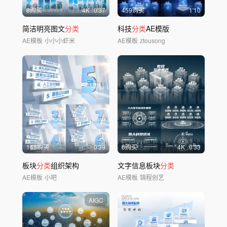
8购买
4
K
0'37
459购买
1'10
简洁明亮图文
分类
科技
分类
AE模版
AE模板
小小小虾米
AE模板
ztousong
165购买
0'39
6购买
4
K
0'33
板块
分类
组织架构
文字信息板块
分类
AE模板
小吧
AE模板
锦程创艺
AIGC