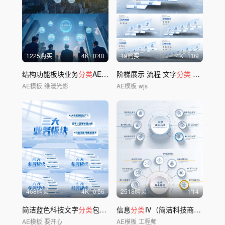
1225购买
4
K
0'40
19购买
4
K
1'09
结构功能板块业务
分类
AE（含背景视频）
阶梯展示 流程 文字
分类
3-8
AE模板
维漫光影
AE模板
wjs
468购买
4
K
0'56
2518购买
1'14
简洁蓝色科技文字
分类
包装展示
信息
分类
Ⅳ（简洁科技商务应用
分
AE模板
要开心
AE模板
工程师