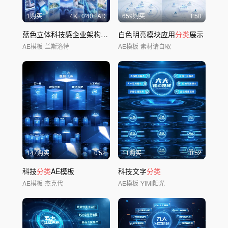
1购买
4
K
0'40
AD
659购买
1'50
蓝色立体科技感企业架构图文
分类
白色明亮模块应用
核心领域
分类
展示
AE模板
兰斯洛特
AE模板
素材请自取
147购买
0'52
11购买
0'52
科技
分类
AE模板
科技文字
分类
AE模板
杰克代
AE模板
YIMI阳光