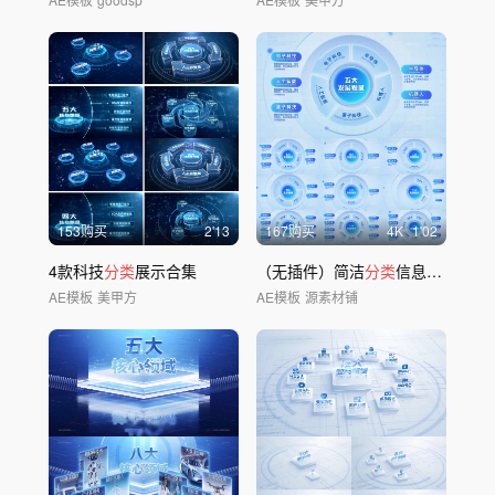
153购买
2'13
167购买
4
K
1'02
4款科技
分类
展示合集
（无插件）简洁
分类
信息展示
AE模板
美甲方
AE模板
源素材铺