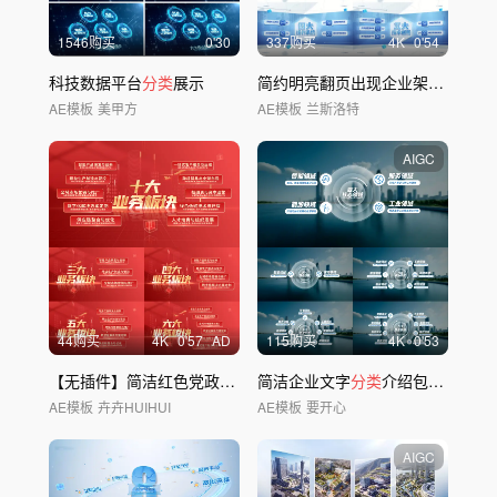
1546购买
0'30
337购买
4
K
0'54
科技数据平台
分类
展示
简约明亮翻页出现企业架构
分类分
AE模板
美甲方
AE模板
兰斯洛特
AIGC
44购买
4
K
0'57
AD
115购买
4
K
0'53
【无插件】简洁红色党政党建文字
简洁企业文字
分类
展示
分类
介绍包装展示
AE模板
卉卉HUIHUI
AE模板
要开心
AIGC