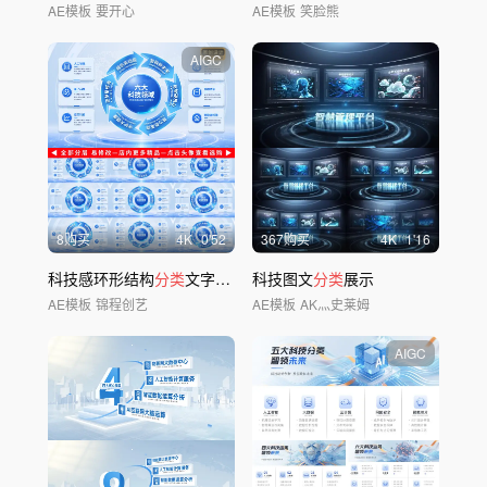
AE模板
要开心
AE模板
笑脸熊
AIGC
8购买
4
K
0'52
367购买
4
K
1'16
科技感环形结构
分类
文字信息
分类
科技图文
展示
分类
展示
AE模板
锦程创艺
AE模板
AK灬史莱姆
AIGC