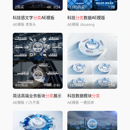
2购买
4
K
0'24
1153购买
1'22
科技感文字
分类
AE模板
科技
分类
数据AE模版
AE模板
老鱼头
AE模板
ztousong
430购买
4
K
0'40
1638购买
0'58
简洁高端业务板块
分类
展示
科技数据模块
分类
AE模板
八九不离
AE模板
一路狂奔