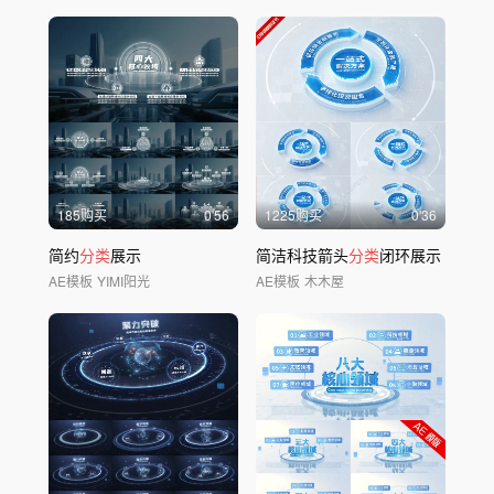
185购买
0'56
1225购买
0'36
简约
分类
展示
简洁科技箭头
分类
闭环展示
AE模板
YIMI阳光
AE模板
木木屋