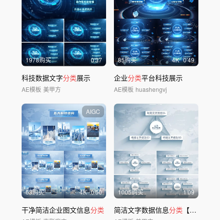
1978购买
0'37
85购买
4
K
0'49
科技数据文字
分类
展示
企业
分类
平台科技展示
AE模板
美甲方
AE模板
huashengvj
AIGC
63购买
4
K
0'50
1005购买
1'09
干净简洁企业图文信息
分类
简洁文字数据信息
分类
【无插件】