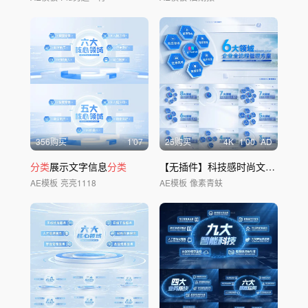
356购买
1'07
25购买
4
K
1'00
AD
分类
展示文字信息
分类
【无插件】科技感时尚文字
分类
展
AE模板
亮亮1118
AE模板
像素青蚨