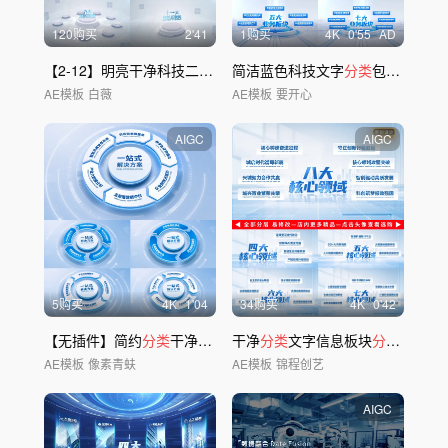
120购买
2'41
1购买
4
K
0'55
AD
【2-12】明亮干净科技二到十二大
简洁蓝色科技文字
分类
分类
包装展示
AE模板
白薇
AE模板
要开心
AIGC
AIGC
5购买
4
K
1'04
34购买
4
K
0'42
【无插件】简约
分类
干净文字
分类
干净
分类
文字信息板块
分类
展示
AE模板
像素青蚨
AE模板
锦程创艺
AIGC