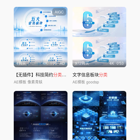
AIGC
4购买
4
K
1'00
AD
972购买
4
K
0'53
【无插件】科技简约
分类
板块模版01
文字信息板块
分类
AE模板
像素青蚨
AE模板
goodsp