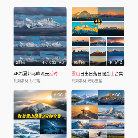
2购买
4
K
0'32
AD
95购买
4
K
5'42
4K希夏邦马峰流云
延时
雪山
日出日落日照金
山
合集
视频素材
独行客
视频素材
光影重塑
AIGC
AIGC