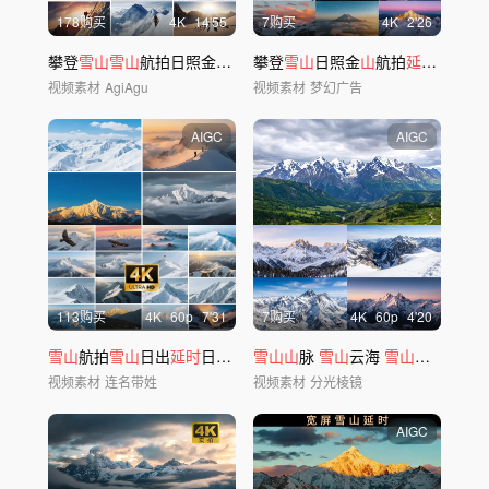
178购买
4
K
14'55
7购买
4
K
2'26
攀登
雪山雪山
航拍日照金
山
西藏川西
攀登
雪山
延时山
日照金
河
山
航拍
延时
ai素材
视频素材
AgiAgu
视频素材
梦幻广告
AIGC
AIGC
113购买
4
K
60
p
7'31
7购买
4
K
60
p
4'20
雪山
航拍
雪山
日出
延时
日照金
山
雪山山
云雾
脉
雪山
云海
雪山
风景 冰川
视频素材
连名带姓
视频素材
分光棱镜
AIGC