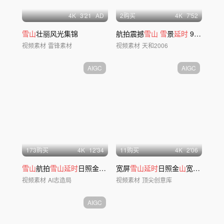
4
K
3'21
AD
2购买
4
K
7'52
雪山
壮丽风光集锦
航拍震撼
雪山
雪
景
延时
99组
雪
景
视频素材
雷锋素材
视频素材
天和2006
AIGC
AIGC
173购买
4
K
12'34
11购买
4
K
2'06
雪山
航拍
雪山延时
日照金
山
唯美
宽屏
雪山
雪山延时
攀登
雪山
日照金
山
宽屏年会大气震撼
视频素材
AI志造局
视频素材
顶尖创意库
AIGC