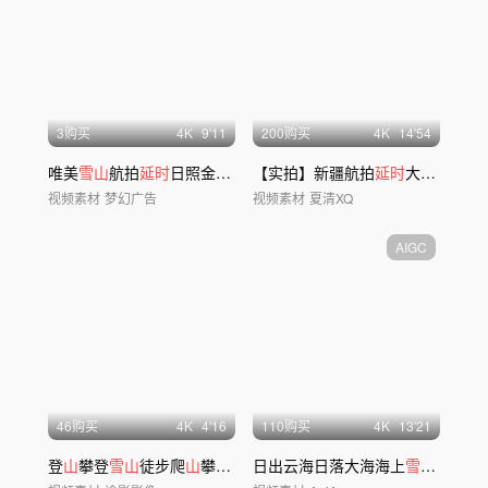
3购买
4
K
9'11
200购买
4
K
14'54
唯美
雪山
航拍
延时
日照金
山
日出云海风景风光
【实拍】新疆航拍
延时
大全集，新疆
视频素材
梦幻广告
视频素材
夏清XQ
AIGC
46购买
4
K
4'16
110购买
4
K
13'21
登
山
攀登
雪山
徒步爬
山
攀爬励志奋斗脚步前行
日出云海日落大海海上
雪山延时
老