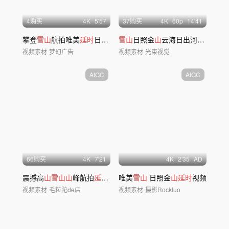
4购买
4
K
5'57
37购买
4
K
60
p
14'41
攀登
雪山
航拍唯美
延时
日照金
山
雪山
ai素材原创
日照金
山
云海日出河流
山
川
山
视频素材
梦幻广告
视频素材
光束视觉
AIGC
AIGC
66购买
4
K
7'21
4
K
2'35
AD
震撼高
山雪山山
峰航拍
延时
合集祖国大好河
唯美
雪山
日照金
山
山延时
视频
视频素材
毛粒陀de店
视频素材
摄影Rockluo