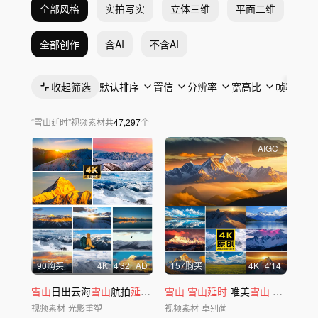
全部风格
实拍写实
立体三维
平面二维
抽
全部创作
含AI
不含AI
收起筛选
默认排序
置信
分辨率
宽高比
帧率
“
雪山延时
”
视频素材
共
47,297
个
AIGC
90购买
4
K
4'32
AD
157购买
4
K
4'14
雪山
日出云海
雪山
航拍
延时
风光日照金
雪山
雪山延时
山
合集
唯美
雪山
日照金
山
视频素材
光影重塑
视频素材
卓别蔺