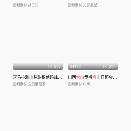
视频素材
胡三知
视频素材
光影重塑
4
K
0'07
54购买
4
K
3'24
喜马拉雅
山
脉珠穆朗玛峰珠峰
雪山
川西
云海
雪山
延时
贡嘎
雪山
日照金
山
日出日
视频素材
夏日蘑蘑茶
视频素材
山岚