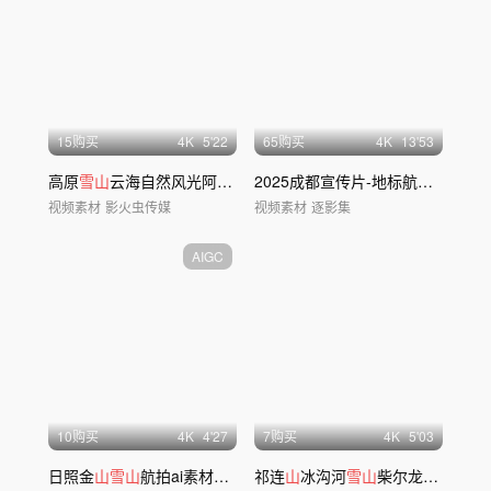
15购买
4
K
5'22
65购买
4
K
13'53
高原
雪山
云海自然风光阿勒泰初
雪
林海
雪
原
2025成都宣传片-地标航拍
延时雪
视频素材
影火虫传媒
视频素材
逐影集
AIGC
10购买
4
K
4'27
7购买
4
K
5'03
日照金
山雪山
航拍ai素材原创
祁连
山
冰沟河
雪山
柴尔龙海
延时
航