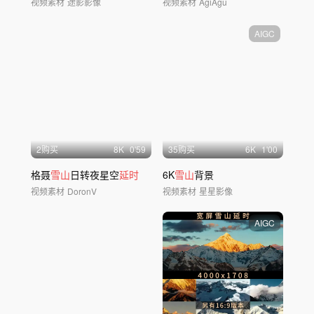
视频素材
途影影像
视频素材
AgiAgu
AIGC
2购买
8
K
0'59
35购买
6
K
1'00
格聂
雪山
日转夜星空
延时
6K
雪山
背景
视频素材
DoronV
视频素材
星星影像
AIGC