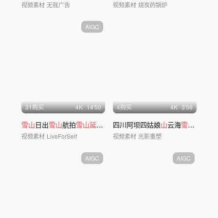
视频素材
无我广告
视频素材
烧炭的锅炉
AIGC
31购买
4
K
14'50
4购买
4
K
3'56
雪山
日出
雪山
航拍
雪山延时
日照金
四川阿坝四姑娘
山
唯美
雪山
山
云海
雪山
云雾双
视频素材
LiveForSelf
视频素材
光影重塑
AIGC
AIGC