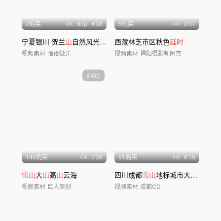
2购买
4
K
60
p
4'38
5购买
4
K
0'07
宁夏银川 贺兰
山
自然风光
延时
航拍
西藏林芝市区秋色
延时
视频素材
暗夜微光
视频素材
揭阳摄影师阿杰
AIGC
144购买
4
K
0'36
51购买
4
K
6'15
雪山
大
山
高
山
云海
四川成都
雪山
地标城市大景航拍
延
视频素材
巨人原创
视频素材
成都CD