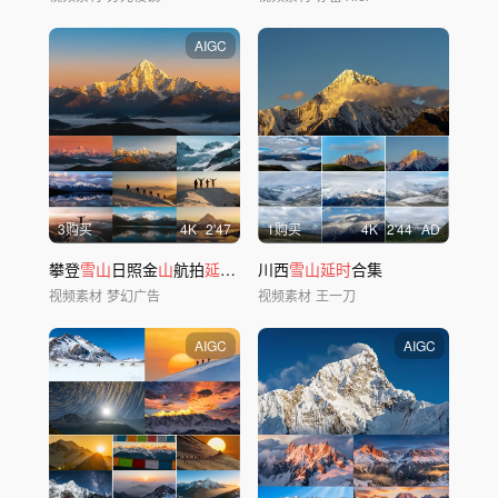
AIGC
3购买
4
K
2'47
1购买
4
K
2'44
AD
攀登
雪山
日照金
山
航拍
延时
ai素材原创44
川西
雪山延时
合集
视频素材
梦幻广告
视频素材
王一刀
AIGC
AIGC