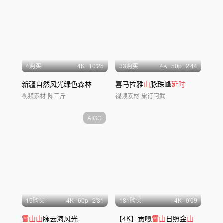
4购买
4
K
10'25
33购买
4
K
50
p
2'44
新疆自然风光绿色森林
喜马拉雅
山
脉珠峰
延时
视频素材
陈三斤
视频素材
旅行阿武
AIGC
15购买
4
K
60
p
2'31
181购买
4
K
0'09
雪山山
脉云海风光
【4K】贡嘎
雪山
日照金
山