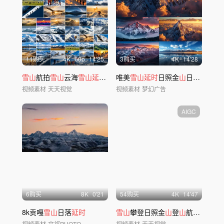
11购买
4
K
60
p
14'25
3购买
4
K
14'28
雪山
航拍
雪山
云海
雪山延时雪山
唯美
日照金
雪山延时
山
合集
日照金
山
日出云海风景风光ai
视频素材
天天视觉
视频素材
梦幻广告
AIGC
6购买
8
K
0'21
54购买
4
K
14'47
8k贡嘎
雪山
日落
延时
雪山
攀登日照金
山
登
山
航拍
雪山
日
视频素材
文祁PHOTO
视频素材
天天视觉