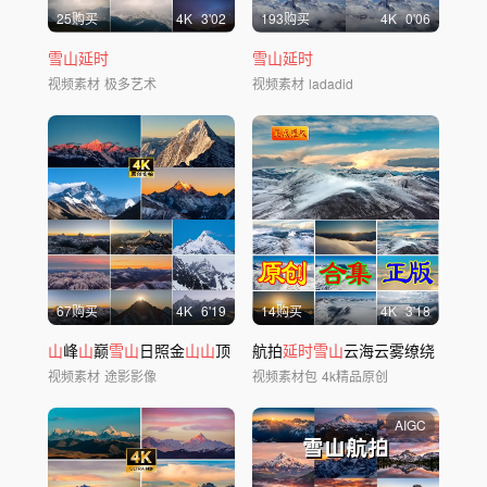
25购买
4
K
3'02
193购买
4
K
0'06
雪山延时
雪山延时
视频素材
极多艺术
视频素材
ladadid
67购买
4
K
6'19
14购买
4
K
3'18
山
峰
山
巅
雪山
日照金
山山
顶
航拍
延时雪山
云海云雾缭绕
视频素材
途影影像
视频素材包
4k精品原创
AIGC