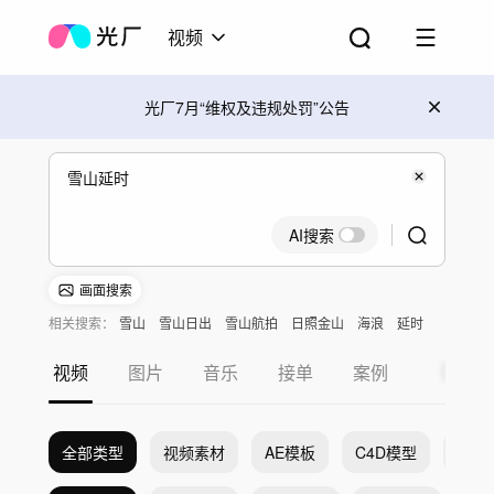
视频
光厂7月“维权及违规处罚”公告
AI搜索
画面搜索
相关搜索：
雪山
雪山日出
雪山航拍
日照金山
海浪
延时
视频
图片
音乐
接单
案例
全部类型
视频素材
AE模板
C4D模型
Pr模