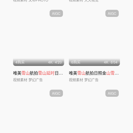
AIGC
AIGC
4购买
4
K
4'20
6购买
4
K
6'04
唯美
雪山
航拍
雪山延时
日照金
山
唯美
风景风光ai
雪山
航拍日照金
山雪山延时
ai
视频素材
梦幻广告
视频素材
梦幻广告
AIGC
AIGC