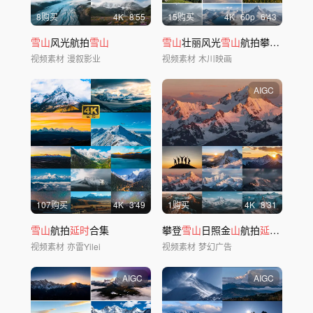
8购买
4
K
8'55
15购买
4
K
60
p
6'43
雪山
风光航拍
雪山
雪山
壮丽风光
雪山
航拍攀登
雪山
视频素材
漫叙影业
视频素材
木川映画
AIGC
107购买
4
K
3'49
1购买
4
K
8'31
雪山
航拍
延时
合集
攀登
雪山
日照金
山
航拍
延时
ai素材
视频素材
亦雷Yilei
视频素材
梦幻广告
AIGC
AIGC