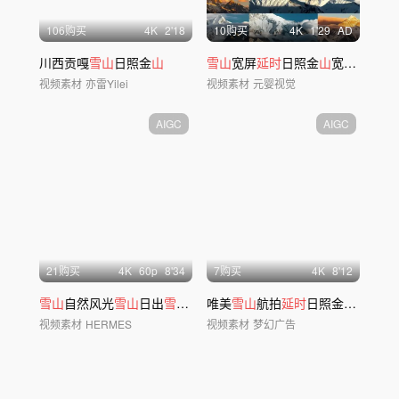
106购买
4
K
2'18
10购买
4
K
1'29
AD
川西贡嘎
雪山
日照金
山
雪山
宽屏
延时
日照金
山
宽屏年会大气年会背景
视频素材
亦雷Yilei
视频素材
元婴视觉
AIGC
AIGC
21购买
4
K
60
p
8'34
7购买
4
K
8'12
雪山
自然风光
雪山
日出
雪山延时
唯美
日照金
雪山
山
航拍
冬天
延时
日照金
山
日出云海
视频素材
HERMES
视频素材
梦幻广告