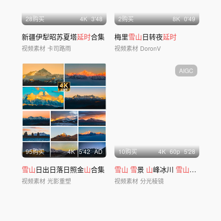
28购买
4
K
3'48
2购买
8
K
0'49
新疆伊犁昭苏夏塔
延时
合集
梅里
雪山
日转夜
延时
视频素材
卡司路雨
视频素材
DoronV
AIGC
95购买
4
K
5'42
AD
10购买
4
K
60
p
5'28
雪山
日出日落日照金
山
合集
雪山
雪
景
山
峰冰川
雪山
航拍
雪
域
视频素材
光影重塑
视频素材
分光棱镜