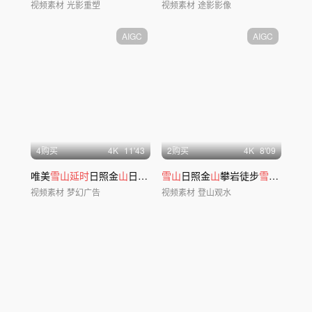
视频素材
光影重塑
视频素材
途影影像
AIGC
AIGC
4购买
4
K
11'43
2购买
4
K
8'09
唯美
雪山延时
日照金
山
日出云海风景ai素材
雪山
日照金
山
攀岩徒步
雪山
团队合
视频素材
梦幻广告
视频素材
登山观水