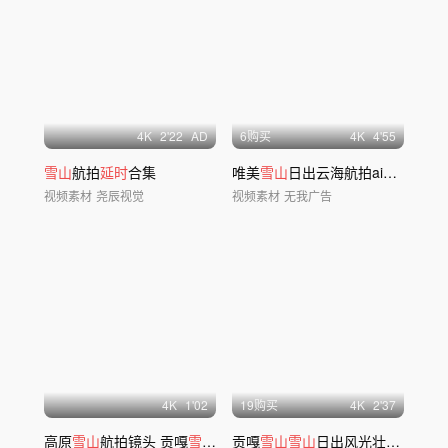
4
K
2'22
AD
6购买
4
K
4'55
雪山
航拍
延时
合集
唯美
雪山
日出云海航拍ai素材原创
视频素材
尧辰视觉
视频素材
无我广告
4
K
1'02
19购买
4
K
2'37
高原
雪山
航拍镜头 贡嘎
雪山
日落氛围空镜
贡嘎
雪山雪山
日出风光壮丽景色日照金