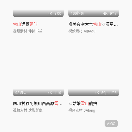
4
K
3'00
166购买
4
K
9'47
雪山
远景
延时
唯美夜空大气
雪山
沙漠星轨银河
延
视频素材
仲孙书兰
视频素材
AgiAgu
92购买
4
K
4'19
4
K
50
p
1'06
四川甘孜阿坝川西高原
雪山
云海草原青藏高原
四姑娘
雪山
航拍
视频素材
途影影像
视频素材
0Along
AIGC