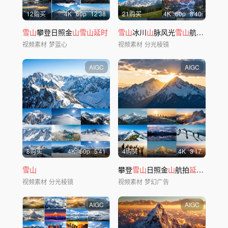
12购买
4
K
60
p
12'38
21购买
4
K
60
p
8'40
雪山
攀登日照金
山雪山延时
雪山
冰川
山
脉风光
雪山
航拍
延时
日
视频素材
梦蓝心
视频素材
分光棱镜
AIGC
AIGC
8购买
4
K
60
p
5'41
4购买
4
K
3'17
雪山
攀登
雪山
日照金
山
航拍
延时
ai素材
视频素材
分光棱镜
视频素材
梦幻广告
AIGC
AIGC