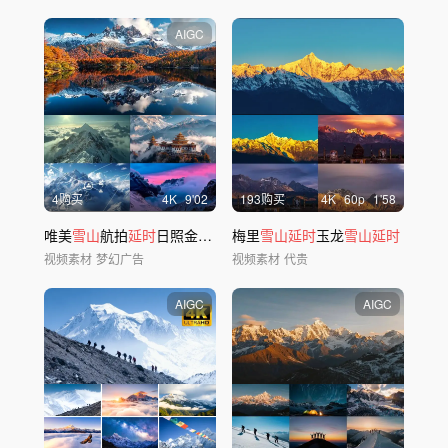
AIGC
4购买
4
K
9'02
193购买
4
K
60
p
1'58
唯美
雪山
航拍
延时
日照金
山
日出云海风景ai
梅里
雪山延时
玉龙
雪山延时
视频素材
梦幻广告
视频素材
代贵
AIGC
AIGC