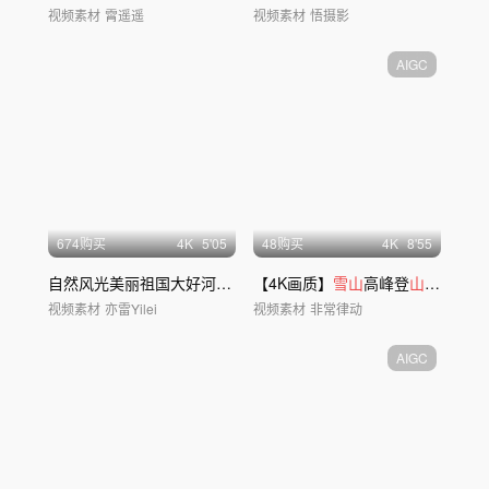
视频素材
霄遥遥
视频素材
悟摄影
AIGC
674购买
4
K
5'05
48购买
4
K
8'55
自然风光美丽祖国大好河
山
美景风景航拍
【4K画质】
延时
雪山
高峰登
山
攀登日出
视频素材
亦雷Yilei
视频素材
非常律动
AIGC