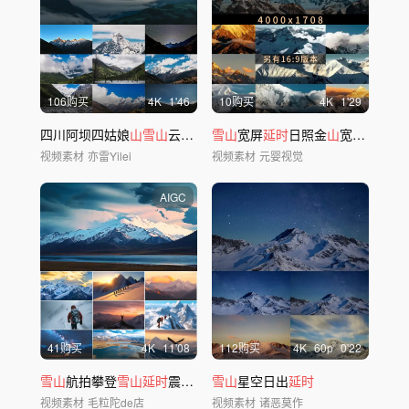
106购买
4
K
1'46
10购买
4
K
1'29
四川阿坝四姑娘
山雪山
云雾缭绕
雪山
延时
宽屏
延时
日照金
山
宽屏年会大气年会背景
视频素材
亦雷Yilei
视频素材
元婴视觉
AIGC
41购买
4
K
11'08
112购买
4
K
60
p
0'22
雪山
航拍攀登
雪山延时
震撼唯美
雪山
雪山
星空日出
日照金
山
延时
视频素材
毛粒陀de店
视频素材
诸恶莫作