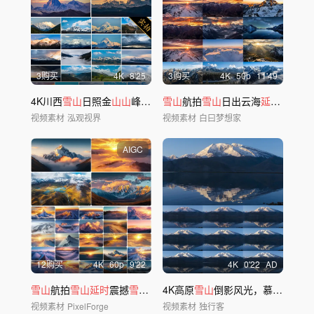
3购买
4
K
8'25
3购买
4
K
50
p
11'49
4K川西
雪山
日照金
山山
峰
山
巅
山
雪山
顶
延时
航拍
合集
雪山
日出云海
延时
川西风
视频素材
泓观视界
视频素材
白曰梦想家
AIGC
12购买
4
K
60
p
9'22
4
K
0'22
AD
雪山
航拍
雪山延时
震撼
雪山
唯美
4K高原
雪山
日照金
雪山
倒影风光，慕士塔格峰日照金
山
视频素材
PixelForge
视频素材
独行客