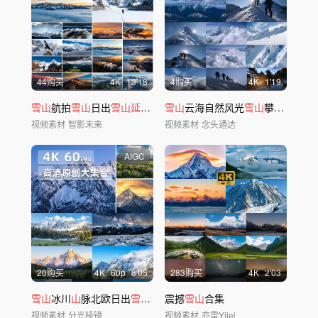
44购买
4
K
13'18
4购买
4
K
1'19
雪山
航拍
雪山
日出
雪山延时
日照金
雪山
山
云海自然风光
攀登登
山
雪山
攀登壮丽景色自然风景
视频素材
智影未来
视频素材
念头通达
AIGC
20购买
4
K
60
p
8'05
283购买
4
K
2'03
雪山
冰川
山
脉北欧日出
雪山延时
震撼
日照金
雪山
山
合集
视频素材
分光棱镜
视频素材
亦雷Yilei