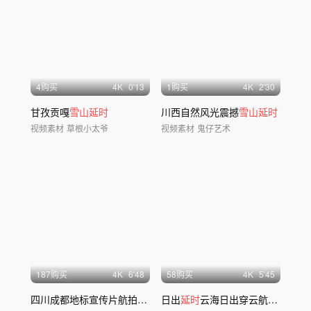
4购买
4
K
0'13
1购买
4
K
2'30
甘孜贡嘎
雪山延时
川西自然风光震撼
雪山延时
视频素材
草根小太爷
视频素材
鬼仔艺术
187购买
4
K
6'48
58购买
4
K
5'45
四川成都地标宣传片航拍
延时
合集
日出
延时
云海日出穿云航拍
延时
企