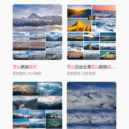
116购买
4
K
3'00
90购买
4
K
4'32
雪山
航拍
延时
雪山
日出云海
雪山
航拍
延时
风光日
视频素材
木川映画
视频素材
光影重塑