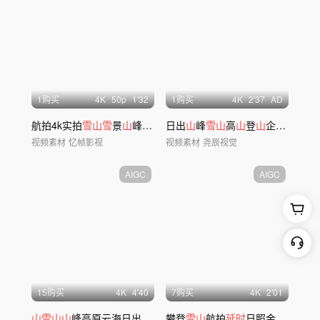
1购买
4
K
50
p
1'32
1购买
4
K
2'37
AD
航拍4k实拍
雪山雪
景
山
峰冰川
雪山延时
日出
山
峰
雪山
高
山
登
山
企业精神
视频素材
忆帧影视
视频素材
尧辰视觉
AIGC
AIGC
15购买
4
K
4'40
7购买
4
K
2'01
山雪山山
峰高原云海日出日照金
攀登
山延时山
雪山
航拍
脉
延时
日照金
山
唯美
雪