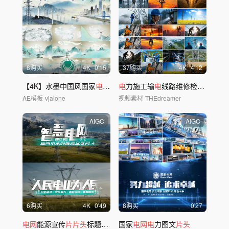
8购买
4
K
0'15
37购买
4
K
4'12
【4K】水墨中国风国家
电网片头
电
AE模板
力施工输
电
线路维修检修停
电电
AE模板
vjalone
视频素材
THEdreamer
AIGC
AIGC
6购买
4
K
0'49
8购买
0'27
电网
能源宣传
片片头
标题字幕
国家
电网电
力图文
片头