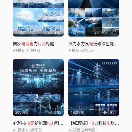
53购买
4
K
1'00
1购买
4
K
60
p
1'39
国家
电网电
力
片头
标题
风力水力发
电
低碳绿色能源环保科技
AE模板
半亩帧选
Pr模板
光屿山河
260购买
4
K
0'35
192购买
4
K
0'54
4K科技
电网
新能源
电
力科技
片头
【AE模板】
电
力科技
电
塔能源变
电
AE模板
CG狮子鱼
AE模板
全域映像