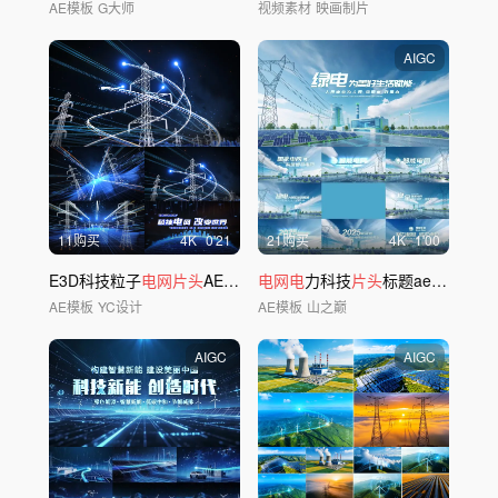
AE模板
G大师
视频素材
映画制片
AIGC
11购买
4
K
0'21
21购买
4
K
1'00
E3D科技粒子
电网片头
AE模板
电网电
力科技
片头
标题ae模版
AE模板
YC设计
AE模板
山之巅
AIGC
AIGC