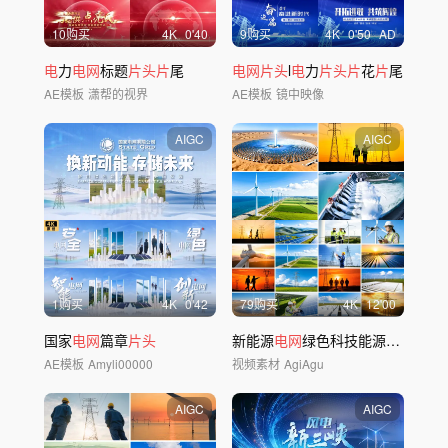
10购买
4
K
0'40
9购买
4
K
0'50
AD
电
力
电网
标题
片头片
尾
电网片头
l
电
力
片头片
花
片
尾
AE模板
潇帮的视界
AE模板
镜中映像
AIGC
AIGC
1购买
4
K
0'42
79购买
4
K
12'00
国家
电网
篇章
片头
新能源
电网
绿色科技能源发
电电
力
AE模板
Amyli00000
视频素材
AgiAgu
AIGC
AIGC