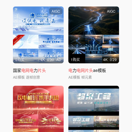
AIGC
AIGC
5购买
4
K
0'30
AD
1购买
4
K
0'29
国家
电网电
力
片头
电
力
电网片头
ae模板
AE模板
逐帧创意
AE模板
帧元素