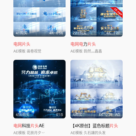
41购买
4
K
0'56
223购买
4
K
1'20
电网片头
电网电
力
片头
AE模板
画卷视觉
AE模板
韵然灬鑫鑫
456购买
0'15
4购买
4
K
0'36
AD
电网
科技
片头
AE
【4K原创】蓝色标题
片头
AE模板
花辰月夕丷
AE模板
久石讓的头发