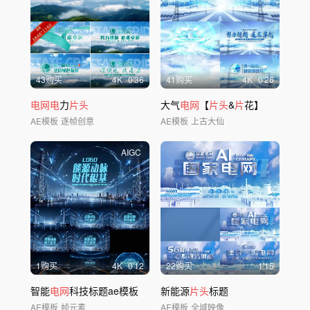
43购买
4
K
0'36
41购买
4
K
0'26
电网电
力
片头
大气
电网
【
片头
&
片
花】
AE模板
逐帧创意
AE模板
上古大仙
AIGC
1购买
4
K
0'12
22购买
1'15
智能
电网
科技标题ae模板
新能源
片头
标题
AE模板
帧元素
AE模板
全域映像