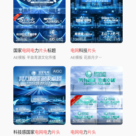
38购买
4
K
0'52
136购买
4
K
1'15
国家
电网电
力
片头
标题
电网
科技
片头
AE模板
半亩青源文化传播
AE模板
花辰月夕丷
AIGC
8购买
4
K
0'56
57购买
4
K
0'10
科技感国家
电网电
力
片头
电网电
力
片头