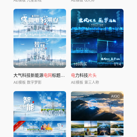
48购买
4
K
0'48
169购买
0'14
大气科技新能源
电网
标题
片头
电
力科技
片头
AE模板
数字梦影
AE模板
第三人称
AIGC