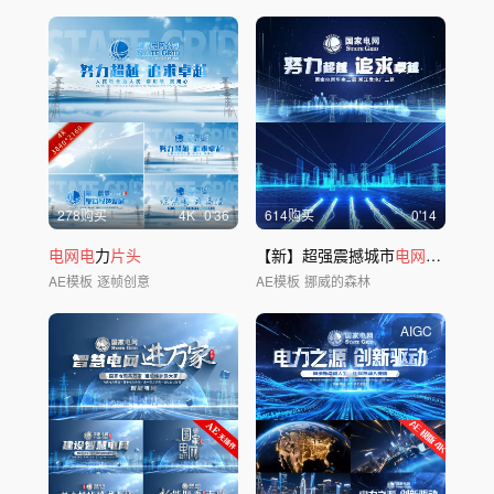
278购买
4
K
0'36
614购买
0'14
电网电
力
片头
【新】超强震撼城市
电网片头
AE模
AE模板
逐帧创意
AE模板
挪威的森林
AIGC