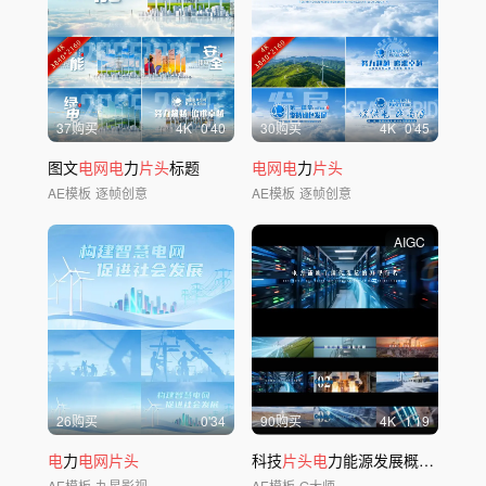
37购买
4
K
0'40
30购买
4
K
0'45
图文
电网电
力
片头
标题
电网电
力
片头
AE模板
逐帧创意
AE模板
逐帧创意
AIGC
26购买
0'34
90购买
4
K
1'19
电
力
电网片头
科技
片头电
力能源发展概念混剪快剪高端
AE模板
九星影视
AE模板
G大师