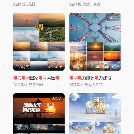
AE模板
L陆陆
AE模板
韵然灬鑫鑫
AIGC
383购买
4
K
4'18
95购买
4
K
60
p
1'26
电
力
电网
国家
电网
高压
电
塔供
电
电网电
发
电
力能源
电
力建设
视频素材
亦雷Yilei
视频素材
迅猛龙RED
AIGC