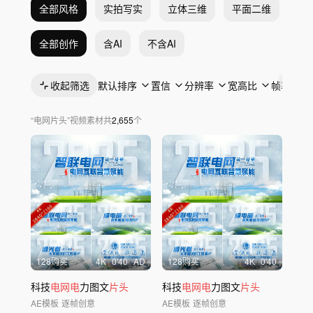
全部风格
实拍写实
立体三维
平面二维
抽
全部创作
含AI
不含AI
收起筛选
默认排序
置信
分辨率
宽高比
帧率
“
电网片头
”
视频素材
共
2,655
个
128购买
4
K
0'40
AD
128购买
4
K
0'40
科技
电网电
力图文
片头
科技
电网电
力图文
片头
AE模板
逐帧创意
AE模板
逐帧创意