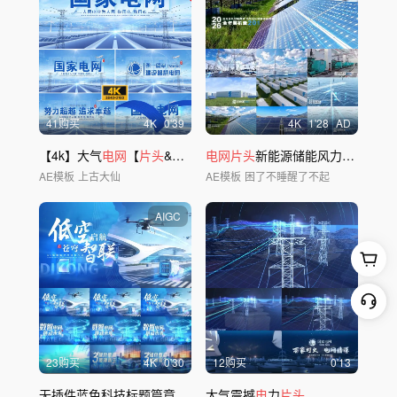
41购买
4
K
0'39
4
K
1'28
AD
【4k】大气
电网
【
片头
&
片
花】
电网片头
新能源储能风力光伏发
电
AE模板
上古大仙
AE模板
困了不睡醒了不起
AIGC
23购买
4
K
0'30
12购买
0'13
无插件蓝色科技标题篇章
片头
大气震撼
电
力
片头