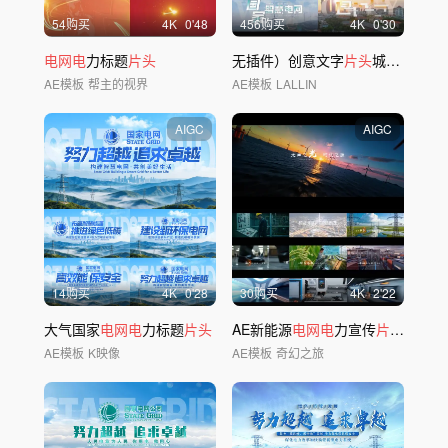
54购买
4
K
0'48
456购买
4
K
0'30
电网电
力标题
片头
无插件）创意文字
片头
城市文字
片
AE模板
帮主的视界
AE模板
LALLIN
AIGC
AIGC
14购买
4
K
0'28
30购买
4
K
2'22
大气国家
电网电
力标题
片头
AE新能源
电网电
力宣传
片
双碳低碳
AE模板
K映像
AE模板
奇幻之旅