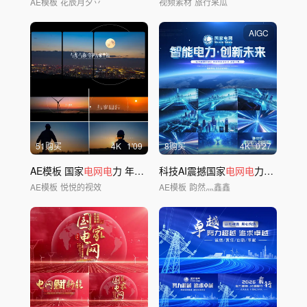
AE模板
花辰月夕丷
视频素材
旅行呆瓜
AIGC
51购买
4
K
1'09
8购买
4
K
0'27
AE模板 国家
电网电
力 年度总结
科技AI震撼国家
片头
快闪
电网电
力科技
片头
AE模板
悦悦的视效
AE模板
韵然灬鑫鑫