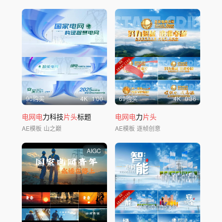
90购买
4
K
1'00
69购买
4
K
0'36
电网电
力科技
片头
标题
电网电
力
片头
AE模板
山之巅
AE模板
逐帧创意
AIGC