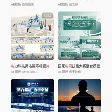
AE模板
逐帧创意
AE模板
山之巅
AIGC
41购买
4
K
0'40
128购买
0'35
电
力科技简洁篇章标题
片
花落版
国家
电网
技能大赛整套模板
AE模板
Amyli00000
AE模板
米果映像