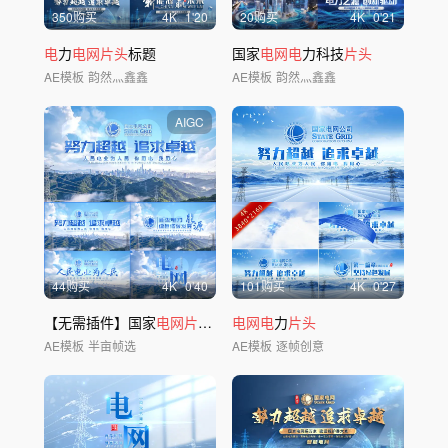
350购买
4
K
1'20
20购买
4
K
0'21
电
力
电网片头
标题
国家
电网电
力科技
片头
AE模板
韵然灬鑫鑫
AE模板
韵然灬鑫鑫
AIGC
44购买
4
K
0'40
101购买
4
K
0'27
【无需插件】国家
电网片头
电
力
电网电
片头
标题
力
片头
AE模板
半亩帧选
AE模板
逐帧创意