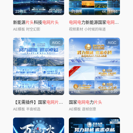
23购买
4
K
0'32
51购买
4
K
11'46
新能源
片头
科技
电网片头
电网电
力新能源国家
电网
科技光伏
AE模板
时空幻影
视频素材
小时候的味道
AIGC
AIGC
44购买
4
K
0'40
AD
2购买
4
K
0'30
【无需插件】国家
电网片头
电
力
国家
片头
电网电
标题
力
片头
AE模板
半亩帧选
AE模板
逐帧创意