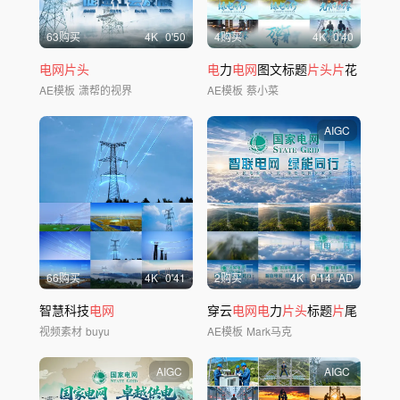
63购买
4
K
0'50
4购买
4
K
0'40
电网片头
电
力
电网
图文标题
片头片
花
AE模板
潇帮的视界
AE模板
蔡小菜
AIGC
66购买
4
K
0'41
2购买
4
K
0'14
AD
智慧科技
电网
穿云
电网电
力
片头
标题
片
尾
视频素材
buyu
AE模板
Mark马克
AIGC
AIGC