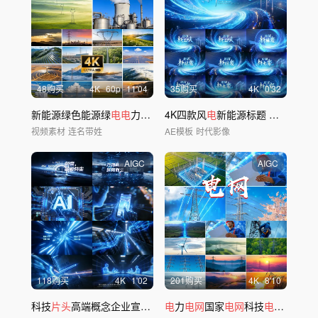
48购买
4
K
60
p
11'04
35购买
4
K
0'32
新能源绿色能源绿
电电
力发展节能
4K四款风
电
塔供
电
电
新能源标题 科技
片头
视频素材
连名带姓
AE模板
时代影像
AIGC
AIGC
118购买
4
K
1'02
201购买
4
K
8'10
科技
片头
高端概念企业宣传
片
混剪快闪高质量
电
力
电网
国家
电网
科技
电网
新能源