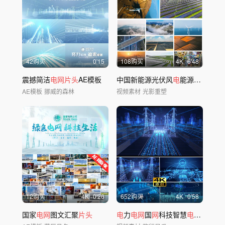
42购买
0'15
108购买
4
K
6'48
震撼简洁
电网片头
AE模板
中国新能源光伏风
电
能源
电
力
电网
AE模板
挪威的森林
视频素材
光影重塑
12购买
4
K
0'26
652购买
4
K
0'58
国家
电网
图文汇聚
片头
电
力
电网
国
网
科技智慧
电
塔能源变