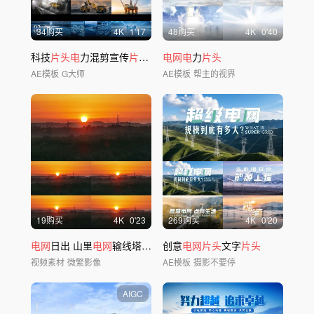
34购买
4
K
1'17
48购买
4
K
0'40
科技
片头电
力混剪宣传
片
概念能源持续发展
电网电
力
片头
AE模板
G大师
AE模板
帮主的视界
19购买
4
K
0'23
269购买
4
K
0'20
电网
日出 山里
电网
输线塔的朝阳
创意
电网片头
文字
片头
视频素材
微繁影像
AE模板
摄影不要停
AIGC