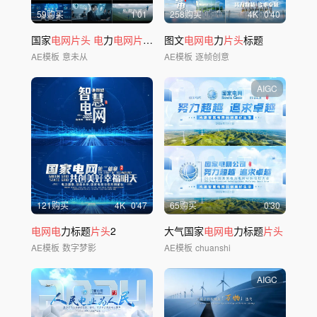
59购买
1'01
258购买
4
K
0'40
国家
电网片头
电
力
电网片头
企业励志
图文
电网电
片头
力
片头
标题
AE模板
意未从
AE模板
逐帧创意
AIGC
121购买
4
K
0'47
65购买
0'30
电网电
力标题
片头
2
大气国家
电网电
力标题
片头
AE模板
数字梦影
AE模板
chuanshi
AIGC