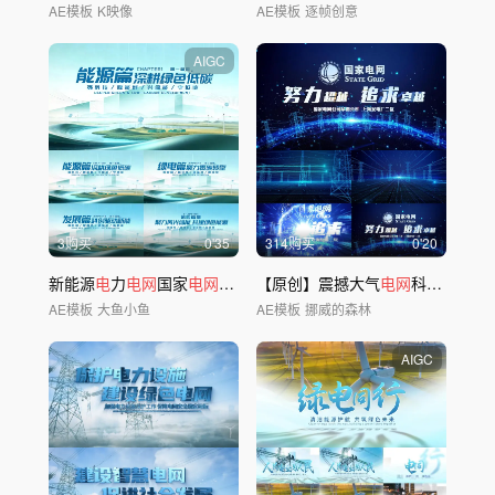
AE模板
K映像
AE模板
逐帧创意
AIGC
3购买
0'35
314购买
0'20
新能源
电
力
电网
国家
电网
标题文字篇章
【原创】震撼大气
片头
电网
科技
片头
A
AE模板
大鱼小鱼
AE模板
挪威的森林
AIGC