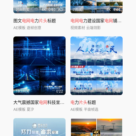
258购买
4
K
0'40
AD
7购买
4
K
4'44
图文
电网电
力
片头
标题
电网电
力建设国家
电网
铺设新能源光
AE模板
逐帧创意
视频素材
云端翎影
183购买
0'22
110购买
4
K
0'45
大气震撼国家
电网
科技宣传
片头
电
AE模板
力
片头
标题
AE模板
夏汐
AE模板
半亩帧选