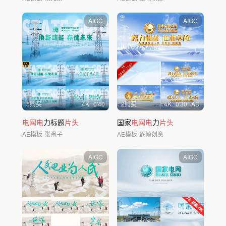
AIGC
AIGC
5购买
4
K
0'40
2购买
4
K
0'30
AD
电网电
力标题
片头
国家
电网电
力
片头
AE模板
张孢子
AE模板
逐帧创意
AIGC
AIGC