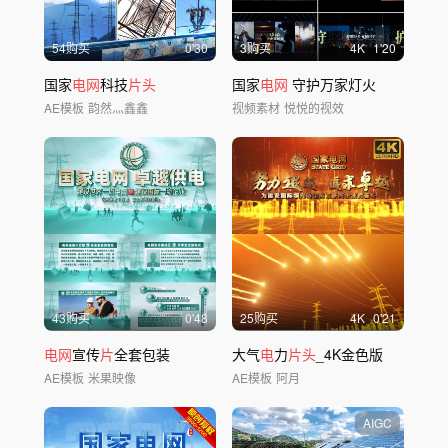
54购买
0'30
3购买
4
K
1'20
国家
电网
科技
片头
国家
电网
守护万家灯火
AE模板
韵然灬鑫鑫
视频素材
悦悦的视效
43购买
0'48
25购买
4
K
0'21
电网
宣传
片
全套包装
大气
电
力
片头
_4K金色版
AE模板
米果映像
AE模板
阿月
AIGC