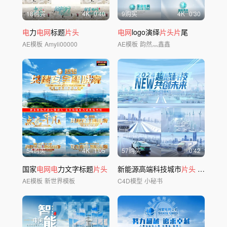
18购买
4
K
0'40
9购买
4
K
0'30
电
力
电网
标题
片头
电网
logo演绎
片头片
尾
AE模板
Amyli00000
AE模板
韵然灬鑫鑫
54购买
4
K
1'05
57购买
0'42
国家
电网电
力文字标题
片头
新能源高端科技城市
片头
C4D+AE工程
AE模板
新世界模板
C4D模型
小秘书