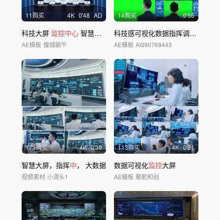
11购买
4
K
0'48
AD
14购买
0'55
科技大屏
监控中心
智慧大屏
科技感可视化数据指挥调度
中心
场
AE模板
慢城蜗牛
AE模板
Ai390769443
173购买
4
K
0'30
113购买
4
K
0'21
智慧大屏，指挥
中
， 大数据
数据可视化
监控
大屏
视频素材
小滑头1
AE模板
聚航和创