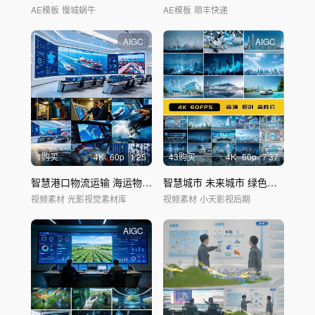
AE模板
慢城蜗牛
AE模板
顺丰快递
AIGC
AIGC
1购买
4
K
60
p
1'25
43购买
4
K
60
p
7'37
智慧港口物流运输 海运物流数字化
监控中心
智慧城市 未来城市 绿色能源
视频素材
光影视觉素材库
视频素材
小天影视后期
AIGC