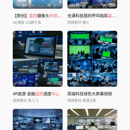
796购买
4
K
0'17
380购买
4
K
0'53
【原创】
监控
摄像头
中控
面板编辑AE模板
充满科技感的呼叫指挥
监控中心
AE模板
CG狮子鱼
视频素材
瞳火
AIGC
71购买
4
K
0'35
4购买
4
K
1'42
4K旅游 金融
监控
调度
中心
高端科技绿色大屏幕视频
视频素材
燕儿飞
视频素材
维漫光影