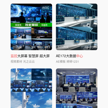
AIGC
20购买
4
K
60
p
4'23
325购买
4
K
0'37
监控
大屏幕 智慧屏 超大屏
AE172大数据
中心
视频素材
光之云云
AE模板
婷婷1231