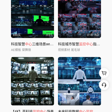
8购买
0'27
0'18
AD
科技智慧
中心
三维场景ae模型
科技城市智慧
监控中心
指挥大厅
AE模板
桀舞锋
视频素材
尾毛球
AIGC
4
K
0'05
65购买
4
K
0'33
【4K】高科技
监控中心
场景
未来科技数据
中心监控