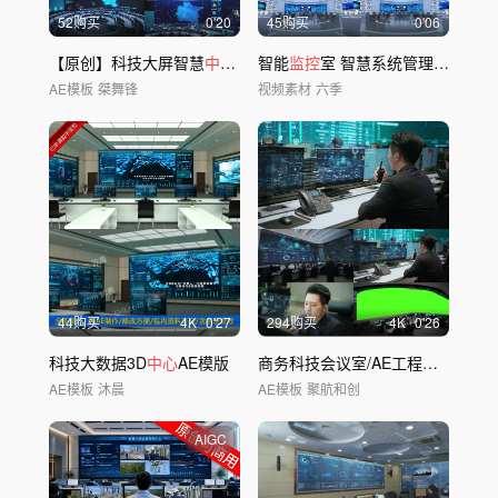
52购买
0'20
45购买
0'06
【原创】科技大屏智慧
中心
ae模板
智能
监控
室 智慧系统管理平台 三维动画
AE模板
桀舞锋
视频素材
六季
44购买
4
K
0'27
294购买
4
K
0'26
科技大数据3D
中心
AE模版
商务科技会议室/AE工程可修改或替换数据
AE模板
沐晨
AE模板
聚航和创
AIGC