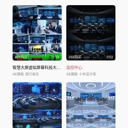
805购买
1'34
268购买
0'02
智慧大屏虚拟屏幕科技大屏幕
监控
监控中心
网络云信息
AE模板
旅行呆瓜
AE模板
十年设计库