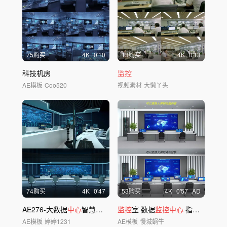
75购买
4
K
0'10
13购买
4
K
0'13
科技机房
监控
AE模板
Coo520
视频素材
大懒丫头
74购买
4
K
0'47
53购买
4
K
0'57
AD
AE276-大数据
中心
智慧大屏
监控
室 数据
监控中心
指挥
中心
总
AE模板
婷婷1231
AE模板
慢城蜗牛