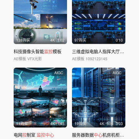
138购买
4
K
1'02
97购买
0'10
科技摄像头智能
监控
模板
三维虚拟电脑人指挥大厅智慧大屏
AE模板
VFX光影
AE模板
1092123145
AIGC
AIGC
11购买
4
K
1'45
19购买
4
K
60
p
3'03
电网
控
制室
监控中心
服务器数据
中心
机房机柜数据存储大数据