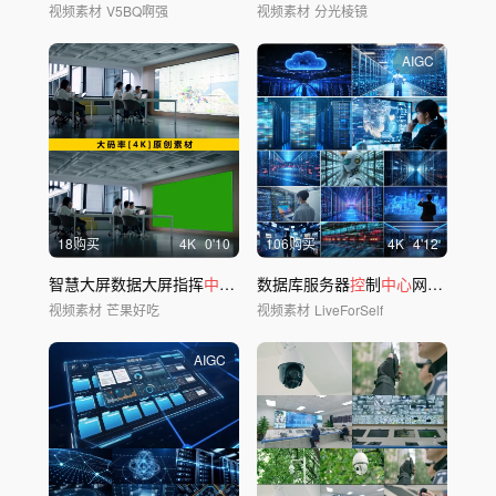
视频素材
V5BQ啊强
视频素材
分光棱镜
AIGC
18购买
4
K
0'10
106购买
4
K
4'12
智慧大屏数据大屏指挥
中心控
制大屏
数据库服务器
监控中心
控
制
中心
网络智能大屏幕云计算
视频素材
芒果好吃
视频素材
LiveForSelf
AIGC