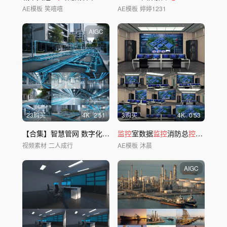
AE模板
笑嘻嘻
AE模板
婷婷1231
AIGC
23购买
4
K
2'51
3购买
4
K
0'53
【合集】智慧管网 数字化
监控
城市管线
监控
室数据
监控
消防总
控
室AE模版
视频素材
二人成行
AE模板
沐晨
AIGC