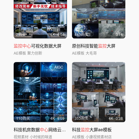
2购买
4
K
0'04
441购买
0'14
监控中心
可视化数据大屏
原创科技智能
监控
大屏
AE模板
聚力创新
AE模板
大毛哥
AIGC
110购买
4
K
8'09
353购买
4
K
0'38
科技机房数据
中心
网络云计算智能大数据时代
科技
监控
大屏ae模板
视频素材
小时候的味道
AE模板
小康视频素材店