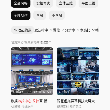
全部风格
实拍写实
立体三维
平面二维
抽
全部创作
含AI
不含AI
收起筛选
默认排序
置信
分辨率
宽高比
帧率
“
监控中心
”
视频素材
共
12,526
个
150购买
4
K
0'56
AD
402购买
4
K
0'56
数据
监控中心
监控
室 指挥
中心
智慧大屏
智慧虚拟屏幕科技大屏大屏幕
监控
AE模板
慢城蜗牛
视频素材
旅行呆瓜