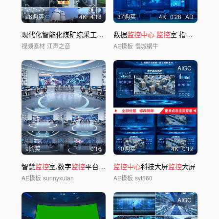
26购买
4
K
4'18
37购买
4
K
0'28
AD
现代化智能化煤矿综采工作面
数据
监控中心
监控
室 指挥
中心
智
视频素材
江声之音
AE模板
慢城蜗牛
AIGC
9购买
0'16
10购买
4
K
0'12
智慧
监控
室,数字
监控
平台，全息
监控中心
控
制室
科技大屏
监控
大屏
AE模板
sunnyxulan
AE模板
syt560
AIGC