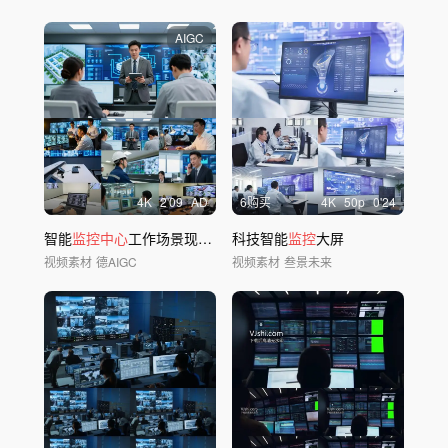
AIGC
4
K
2'09
AD
6购买
4
K
50
p
0'24
智能
监控中心
工作场景现代企业指挥调度现场
科技智能
监控
大屏
视频素材
德AIGC
视频素材
叁景未来