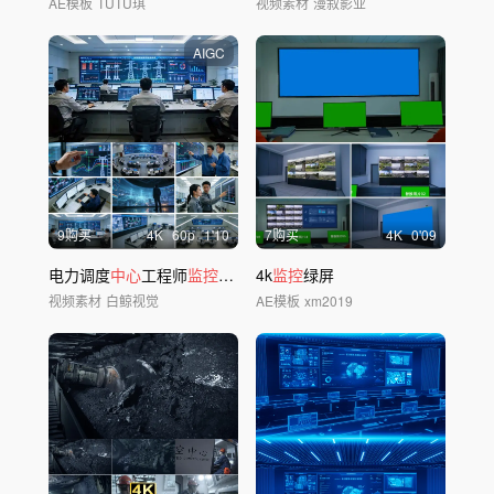
AE模板
TUTU琪
视频素材
漫叙影业
AIGC
9购买
4
K
60
p
1'10
7购买
4
K
0'09
电力调度
中心
工程师
监控
电力系统数字化运维
4k
监控
绿屏
视频素材
白鲸视觉
AE模板
xm2019