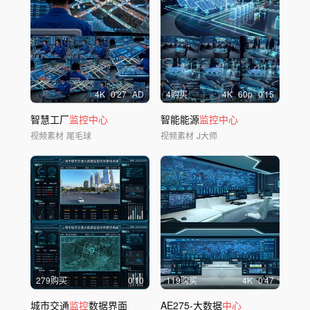
4
K
0'27
AD
4购买
4
K
60
p
0'15
智慧工厂
监控中心
智能能源
监控中心
视频素材
尾毛球
视频素材
J大师
279购买
0'10
119购买
4
K
0'47
城市交通
监控
数据界面
AE275-大数据
中心