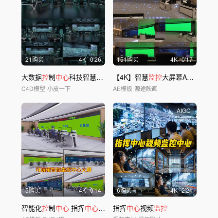
21购买
4
K
0'26
151购买
4
K
0'17
大数据
控
制
中心
科技智慧虚拟大屏指挥
【4K】智慧
中心
监控
大屏幕AE模板
C4D模型
小皮一下
AE模板
源途映画
AIGC
5购买
4
K
0'14
6购买
4
K
2'21
智能化
控
制
中心
指挥
中心
数据
指挥
中心
中心
视频
监控