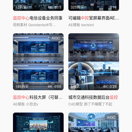
12购买
4
K
0'15
325购买
0'16
监控中心
电信设备业务同事
可编辑
中控
室屏幕界面AE模板
视频素材
Gorodenkoff/华夏视觉
AE模板
benkimi
AIGC
185购买
4
K
0'05
8购买
4
K
0'29
监控中心
科技大屏（可替换屏幕无人物版）
城市交通科技数据后台
监控
AE模板
小恐龙v
C4D模型
困了不睡醒了不起
AIGC