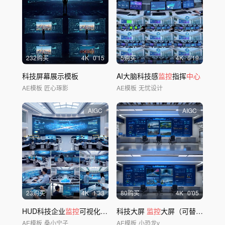
232购买
4
K
0'15
5购买
4
K
0'19
科技屏幕展示模板
AI大脑科技感
监控
指挥
中心
AE模板
匠心琢影
AE模板
无忧设计
AIGC
AIGC
23购买
4
K
1'33
80购买
4
K
0'05
HUD科技企业
监控
可视化大屏
科技大屏
监控
大屏（可替换屏幕）
AE模板
桑小宁子
AE模板
小恐龙v