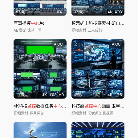
57购买
0'41
37购买
4
K
4'03
军事指挥
中心
Ae
智慧矿山科技感素材 矿山机械与数字管理
AE模板
惊鸿一瞥
视频素材
二人成行
AIGC
AIGC
11购买
4
K
1'02
AD
4购买
4
K
1'25
4K科技
监控
数据任务
中心
绿屏绿幕抠像合成
科技感
监控中心
画面 卫星云图气象
视频素材
肆月原创
视频素材
熊老师创意视觉