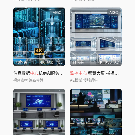
AIGC
AIGC
48购买
4
K
60
p
4'05
11购买
4
K
0'30
AD
信息数据
中心
机房AI服务器集群算力
监控中心
中心
智慧大屏 指挥
中心
视频素材
连名带姓
AE模板
慢城蜗牛