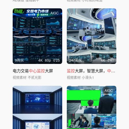
AIGC
9购买
4
K
60
p
0'25
247购买
4
K
0'41
电力交易
中心监控
大屏
监控
大屏，智慧大屏，
中控
室
视频素材
不贰光影
视频素材
小滑头1
AIGC