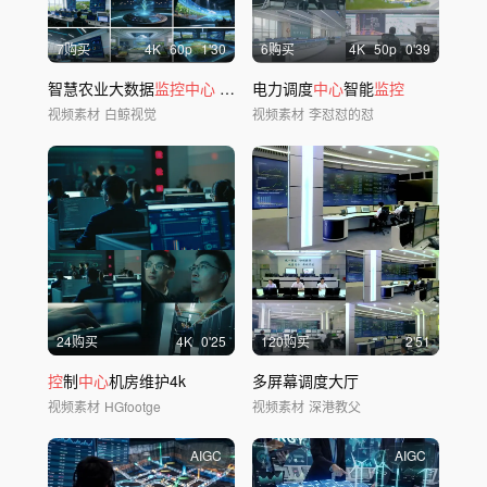
7购买
4
K
60
p
1'30
6购买
4
K
50
p
0'39
智慧农业大数据
监控中心
科技赋能现代农业
电力调度
中心
智能
监控
视频素材
白鲸视觉
视频素材
李怼怼的怼
24购买
4
K
0'25
120购买
2'51
控
制
中心
机房维护4k
多屏幕调度大厅
视频素材
HGfootge
视频素材
深港教父
AIGC
AIGC