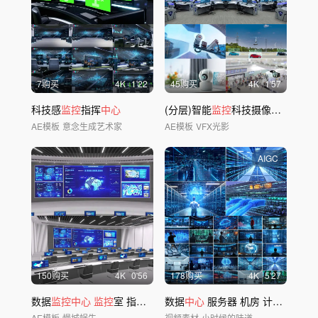
7购买
4
K
1'22
45购买
4
K
1'57
科技感
监控
指挥
中心
(分层)智能
监控
科技摄像头模板
AE模板
意念生成艺术家
AE模板
VFX光影
AIGC
150购买
4
K
0'56
178购买
4
K
5'27
数据
监控中心
监控
室 指挥
中心
数据
智慧大屏
中心
服务器 机房 计算机算力云计算
AE模板
慢城蜗牛
视频素材
小时候的味道