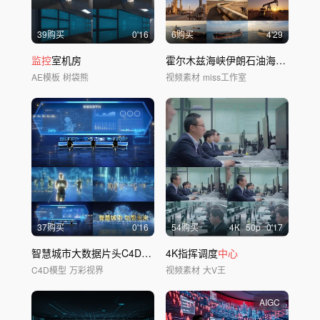
39购买
0'16
6购买
4'29
监控
室机房
霍尔木兹海峡伊朗石油海上运输
AE模板
树袋熊
视频素材
miss工作室
37购买
0'16
54购买
4
K
50
p
0'17
智慧城市大数据片头C4D工程
4K指挥调度
中心
C4D模型
万彩视界
视频素材
大V王
AIGC