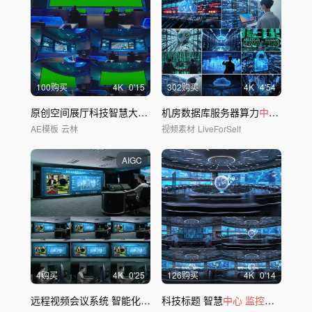
100购买
4
K
0'15
302购买
4
K
4'54
原创空间展厅科技智慧大屏2
机房数据库服务器算力
中心
网络大
AE模板
云林
视频素材
LiveForSelf
AIGC
4购买
4
K
0'25
126购买
4
K
0'14
远程视频会议系统 智能化会议协作平台
科技标题 智慧
中心
监控
大厅 指挥