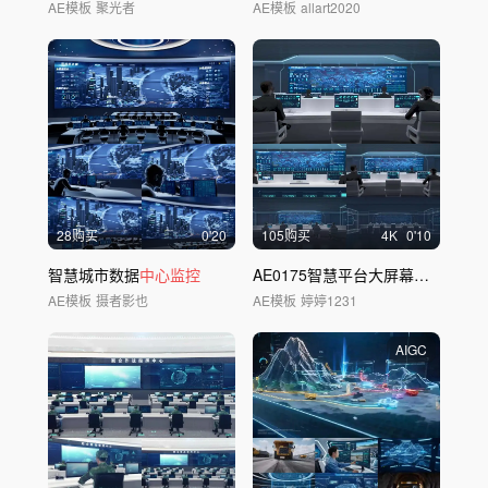
AE模板
聚光者
AE模板
allart2020
28购买
0'20
105购买
4
K
0'10
智慧城市数据
中心监控
AE0175智慧平台大屏幕科技数据
AE模板
摄者影也
AE模板
婷婷1231
AIGC