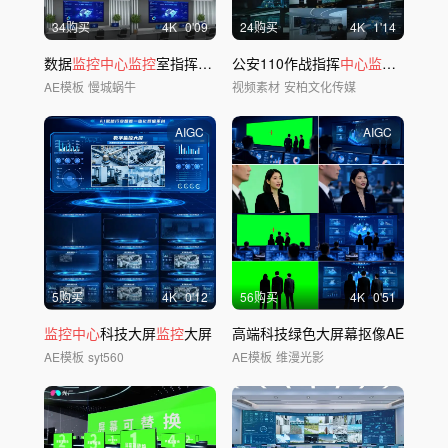
34购买
4
K
0'09
24购买
4
K
1'14
数据
监控中心监控
室指挥
中心
总
公安110作战指挥
控
室智慧社区
中心监控
大数据
AE模板
慢城蜗牛
视频素材
安柏文化传媒
AIGC
AIGC
5购买
4
K
0'12
56购买
4
K
0'51
监控中心
科技大屏
监控
大屏
高端科技绿色大屏幕抠像AE
AE模板
syt560
AE模板
维漫光影