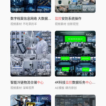
14购买
4
K
50
p
0'57
22购买
4
K
0'29
数字档案信息网络 大数据数字档案信息互联
监控
安防系统操作
视频素材
不吃草的羊
视频素材
创新视觉
AIGC
AIGC
4购买
4
K
0'49
5购买
4
K
0'37
AD
智能冷链物流仓储
中心
4K科技
监控
数据任务
中心
绿屏绿幕
视频素材
深眸视界
AE模板
肆月原创
AIGC