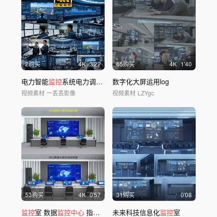
2购买
4
K
3'22
65购买
4
K
1'40
电力智能
监控
系统电力调度
中心
数字化大屏运用log
视频素材
一丢丢影像
视频素材
LZYgc
53购买
4
K
0'57
31购买
0'08
监控
室 数据
监控中心
指挥
中心
未来科技信息化
总
控
室大屏
监控
室