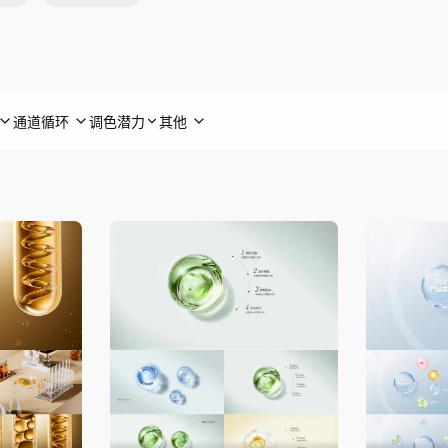
通道循环
调色潜力
其他