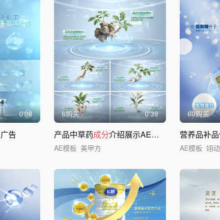
0'08
6购买
0'39
60购买
广告
产品中草药
成分
介绍展示AE模板
营养品补品
AE模板
美甲方
AE模板
翊