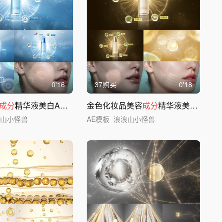
0'16
37购买
0'18
成分
精华液美白AE模板
金色化妆品美容
成分
精华液美白AE模板
浪山小怪兽
AE模板
浪浪山小怪兽