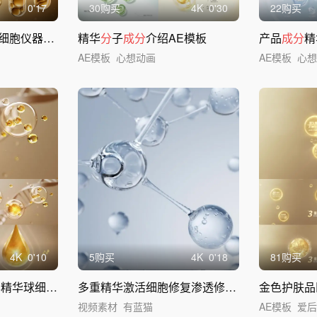
0'17
30购买
4
K
0'30
22购买
医疗试管萃取实验室细胞仪器美妆精华水滴
精华
分
子
成分
介绍AE模板
产品
成分
精
AE模板
心想动画
AE模板
心
4
K
0'10
5购买
4
K
0'18
81购买
4K原创三维金色奢华精华球细胞乳脂视频
多重精华激活细胞修复渗透修复皮肤
分
子护肤
视频素材
有蓝猫
AE模板
爱