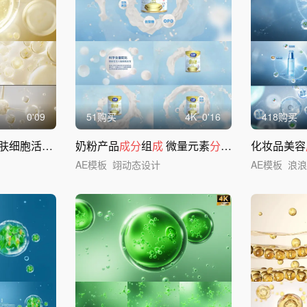
0'09
51购买
4
K
0'16
418购买
白金色美妆化妆品皮肤细胞活力精华能量
奶粉产品
成分
成分
组
成
微量元素
分
子 保健品
化妆品美容
AE模板
翊动态设计
AE模板
浪