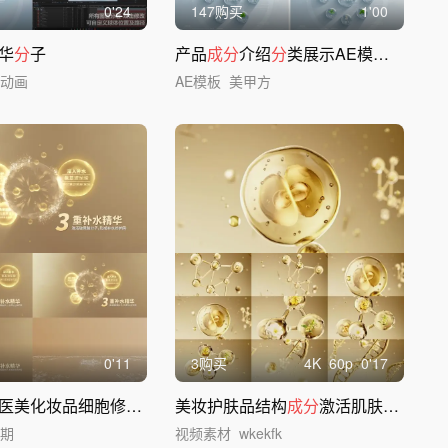
0'24
147购买
1'00
华
分
子
产品
成分
介绍
分
类展示AE模板【无插件】
想动画
AE模板
美甲方
0'11
3购买
4
K
60
p
0'17
金色护肤品医美化妆品细胞修复组
成
融合
美妆护肤品结构
成分
激活肌肤动画
后期
视频素材
wkekfk