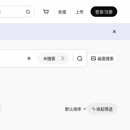
充值
上传
登录/注册
AI搜索
画面搜索
默认排序
收起筛选