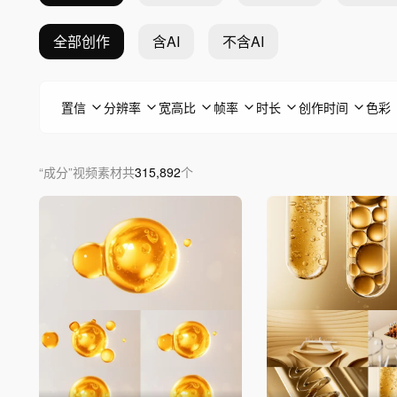
全部创作
含AI
不含AI
置信
分辨率
宽高比
帧率
时长
创作时间
色彩
“
成分
”
视频素材
共
315,892
个