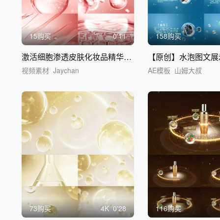
15购买
0'11
158购买
激活细胞渗透皮肤化妆品精华精华精华球
【原创】水泡图文展
分
子
视频素材
Jaychan
AE模板
山姆大叔
73购买
4
K
0'28
116购买