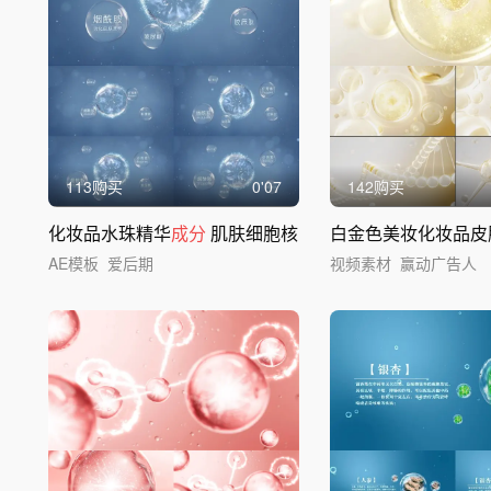
113购买
0'07
142购买
化妆品水珠精华
成分
肌肤细胞核
AE模板
爱后期
视频素材
赢动广告人