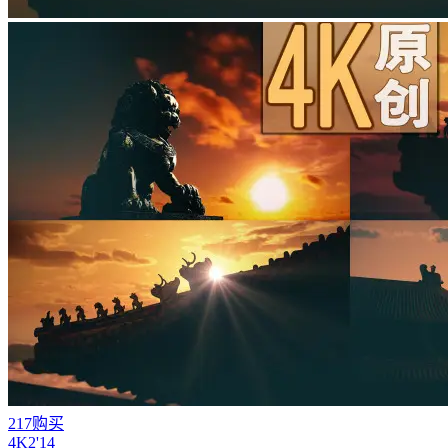
217购买
4
K
2'14