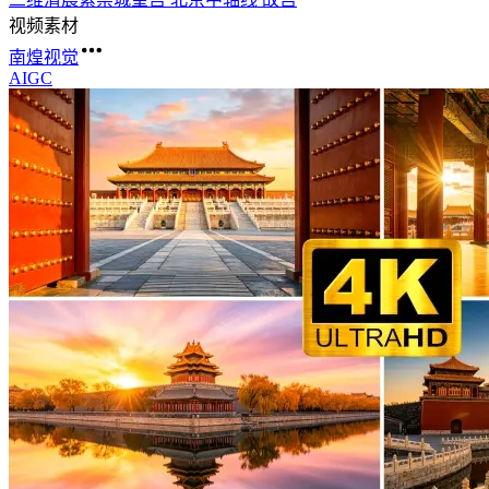
视频素材
南煌视觉
AIGC