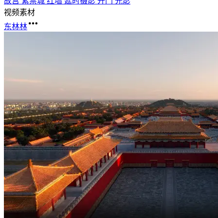
故宫
紫禁城
红墙 延时摄影 开门 光影
视频素材
东林林