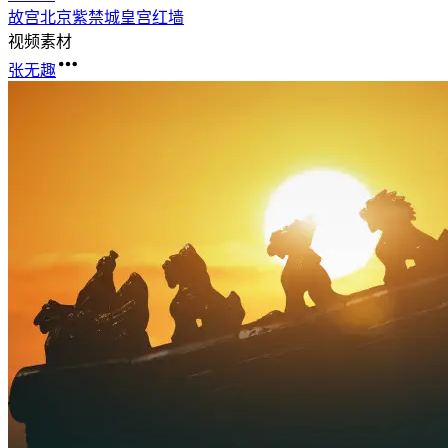
故宫北京
紫禁城
皇宫红墙
视频素材
张无趣