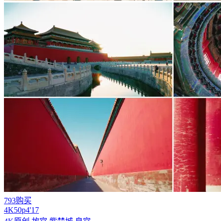
793购买
4
K
50
p
4'17