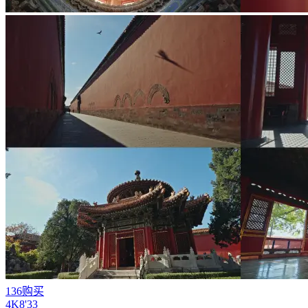
136购买
4
K
8'33