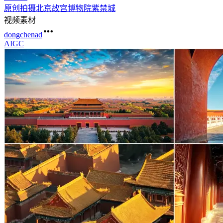
原创拍摄北京故宫博物院
紫禁城
视频素材
dongchenad
AIGC