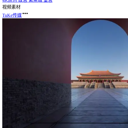
4K原创 故宫
紫禁城
皇宫
视频素材
TuKe传媒