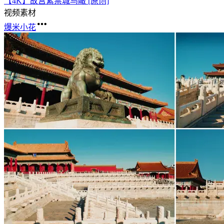
【4K】故宫
紫禁城
鸟瞰 [原创]
视频素材
爆米小花