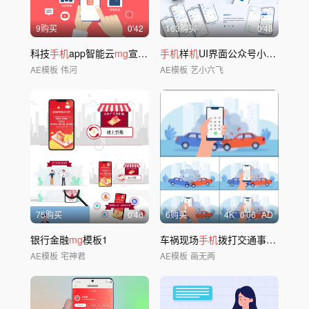
9购买
0'42
163购买
0'48
科技
手机
app智能云
mg
宣传片
手机
样
机
UI界面公众号小程序APP展示
AE模板
伟河
AE模板
艺小六飞
75购买
0'46
6购买
4
K
0'06
AD
银行金融
mg
模板1
车祸现场
手机
拨打交通事故报警电话
AE模板
宅神君
AE模板
画无两