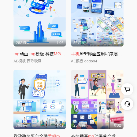
282购买
1'06
56购买
0'36
mg
动画
mg
模板 科技
MG
金融
mg
手机
APP界面应用程序展示3
AE模板
西汐映画
AE模板
dodo94
79购买
1'49
23购买
0'32
党政政务平台金融
手机mg
动画
商务插画
mg
动画总合成