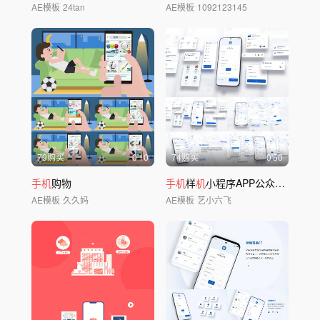
AE模板
24tan
AE模板
1092123145
79购买
0'10
74购买
0'50
手机
购物
手机
样
机
小程序APP公众号界面UI展示
AE模板
久久妈
AE模板
艺小六飞