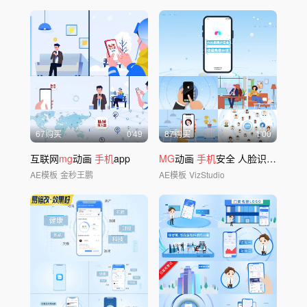
67购买
0'49
87购买
1'00
互联网
mg
动画
手机
app
MG
动画
手机
安全 人脸识别
MG
科
AE模板
金秒王鹏
AE模板
VizStudio