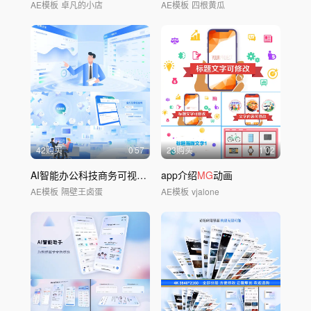
AE模板
卓凡的小店
AE模板
四根黄瓜
42购买
0'57
23购买
1'02
AI智能办公科技商务可视化数据
app介绍
MG
动画
MG
动画
AE模板
隔壁王卤蛋
AE模板
vjalone