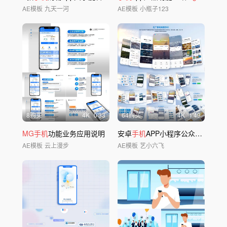
AE模板
九天一河
AE模板
小瓶子123
8购买
4
K
0'33
64购买
4
K
1'49
MG手机
功能业务应用说明
安卓
手机
APP小程序公众号页面展示
AE模板
云上漫步
AE模板
艺小六飞