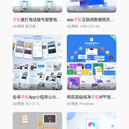
3购买
4
K
0'25
AD
107购买
1'04
手机
拨打电话拨号报警电话4个号码AE模板
app
手机
互联网数据网页平台
MG
动
AE模板
画无两
AE模板
1092123145
177购买
4
K
1'25
27购买
1'21
安卓
手机
App小程序公众号界面展示
明亮高级纯净
手机
APP宣传模板02
AE模板
艺小六飞
AE模板
Pinwheel