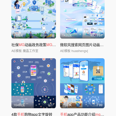
12购买
60
p
1'02
14购买
4
K
1'01
社保
MG
动画政务政策
MG
动画
微软风搜索网页图片动画包装
AE模板
魔晶工作室
AE模板
huashengvj
164购买
0'27
71购买
1'09
4款
手机
购物app文字旋转
手机
app产品功能介绍
mg
动画