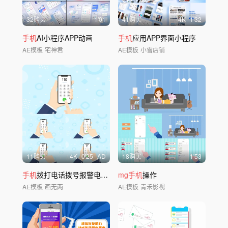
32购买
1'01
41购买
4
K
1'32
手机
AI小程序APP动画
手机
应用APP界面小程序
AE模板
宅神君
AE模板
小雪店铺
11购买
4
K
0'25
AD
18购买
1'53
手机
拨打电话拨号报警电话4个号码AE模板
mg手机
操作
AE模板
画无两
AE模板
青禾影视