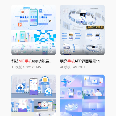
62购买
0'37
319购买
4
K
0'40
科技
MG手机
app功能展示动画
明亮
手机
APP界面展示15
AE模板
1092123145
AE模板
FASTCUT