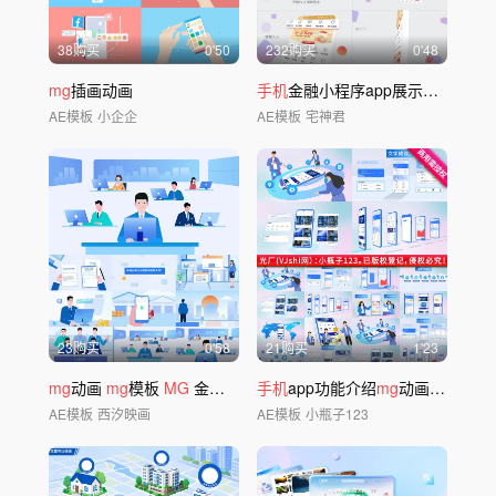
38购买
0'50
232购买
0'48
mg
插画动画
手机
金融小程序app展示AE模板
AE模板
小企企
AE模板
宅神君
23购买
0'58
21购买
1'23
mg
动画
mg
模板
MG
金融
mg
金融
手机
app功能介绍
mg
动画模板
AE模板
西汐映画
AE模板
小瓶子123