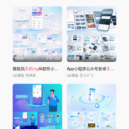
8购买
2'08
AD
61购买
4
K
1'29
微软风
手机mg
AI软件小程序展示模板
App小程序公众号安卓
手机
界面包
AE模板
宅神君
AE模板
艺小六飞