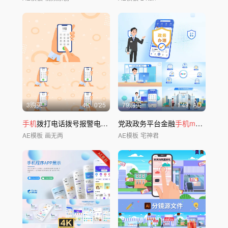
3购买
4
K
0'25
79购买
1'49
AD
手机
拨打电话拨号报警电话4个号码AE模板
党政政务平台金融
手机mg
动画
AE模板
画无两
AE模板
宅神君