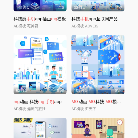
115购买
1'10
33购买
1'02
科技感
手机
app插画
mg
模板
科技
手机
app互联网产品界面
mg
动
AE模板
宅神君
AE模板
ADVEIS
62购买
0'58
109购买
0'34
mg
动画 科技
mg
手机
app
MG
动画
MG
科技
MG
模版
MG
工作
AE模板
漂流的旅社
AE模板
汇天下