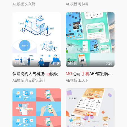
AE模板
久久妈
AE模板
宅神君
14购买
1'19
5购买
0'26
保险简约大气科技
mg
模板
MG
动画
手机
APP应用界面 标题动画
AE模板
奇点视觉设计
AE模板
汇天下