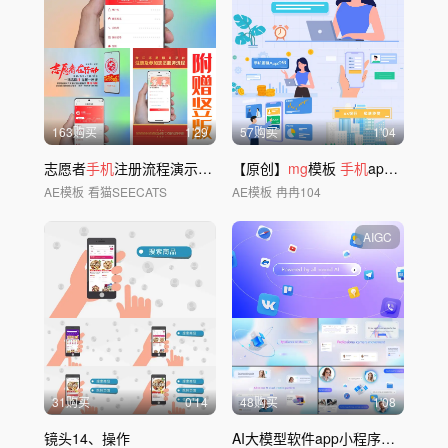
163购买
1'29
57购买
1'04
志愿者
手机
注册流程演示项目AE模板
【原创】
mg
模板
手机
app金融
mg
AE模板
看猫SEECATS
AE模板
冉冉104
AIGC
31购买
0'14
48购买
1'08
镜头14、操作
AI大模型软件app小程序模板2