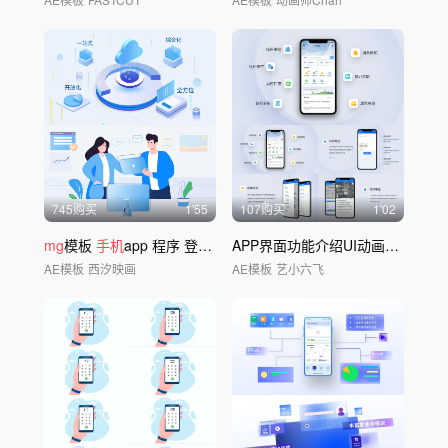
745购买
1'55
107购买
1'02
mg
模板
手机
app 程序 登录注册
APP界面功能介绍UI动画
MG
页面
AE模板
西汐映画
AE模板
艺小六飞