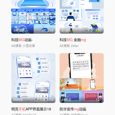
307购买
4
K
3'16
67购买
1'01
科技
MG
动画-
科技
MG
金融
mg
AE模板
小雪店铺
AE模板
24tan
98购买
4
K
0'16
44购买
1'27
明亮
手机
APP界面展示18
防诈宣传
mg
动画
AE模板
FASTCUT
AE模板
动画师Charl