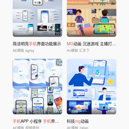
1233购买
1'00
24购买
1'02
简洁明亮
手机
界面功能展示
MG
动画 沉迷游戏 主播打赏
手机
AE模板
agray
An模板
汇天下
15购买
0'27
115购买
1'08
手机
APP 小程序
手机
界面功能展示
科技
mg
动画
AE模板
视频原创
AE模板
24tan