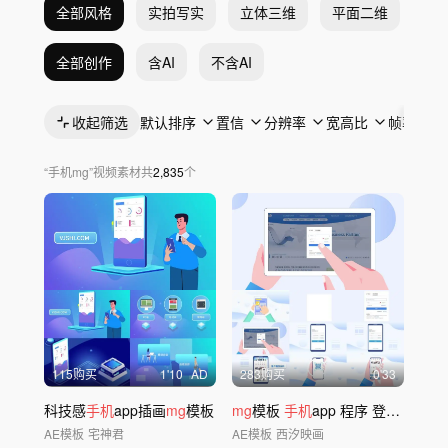
全部风格
实拍写实
立体三维
平面二维
抽
全部创作
含AI
不含AI
收起筛选
默认排序
置信
分辨率
宽高比
帧率
“
手机mg
”
视频素材
共
2,835
个
115购买
1'10
AD
283购买
0'33
科技感
手机
app插画
mg
模板
mg
模板
手机
app 程序 登录注册
AE模板
宅神君
AE模板
西汐映画