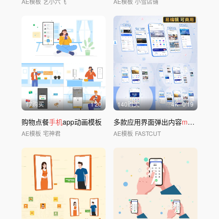
AE模板
艺小六飞
AE模板
小雪店铺
17购买
1'20
140购买
4
K
0'19
购物点餐
手机
app动画模板
多款应用界面弹出内容
mg
模板07
AE模板
宅神君
AE模板
FASTCUT