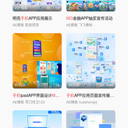
221购买
4
K
1'12
28购买
0'58
明亮
手机
APP应用展示
MG
金融APP抽奖宣传活动
AE模板
影辰视觉
AE模板
飞飞春秋
47购买
1'38
94购买
4
K
0'44
手机
ipadAPP界面设计
MG
动画
手机
APP应用页面宣传展示模板
AE模板
带刀侍卫123
AE模板
huashengvj