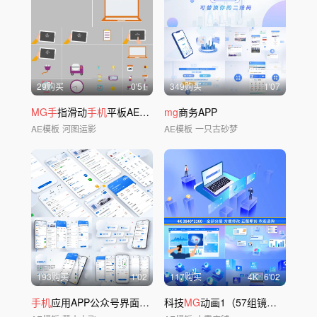
29购买
0'51
349购买
1'07
MG手
指滑动
手机
平板AE模板
mg
商务APP
AE模板
河图运影
AE模板
一只古砂梦
193购买
1'02
117购买
4
K
6'02
手机
应用APP公众号界面小程序展示
科技
MG
动画1（57组镜头）