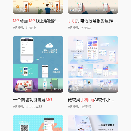
19购买
0'29
64购买
0'05
AD
MG
动画
MG
线上客服解答
MG
手机
模版
打电话拨号报警反诈骗
MG
动画
AE模板
汇天下
AE模板
画无两
326购买
0'56
8购买
2'08
一个商城功能讲解
MG
微软风
手机mg
AI软件小程序展示模板
AE模板
shadow33
AE模板
宅神君