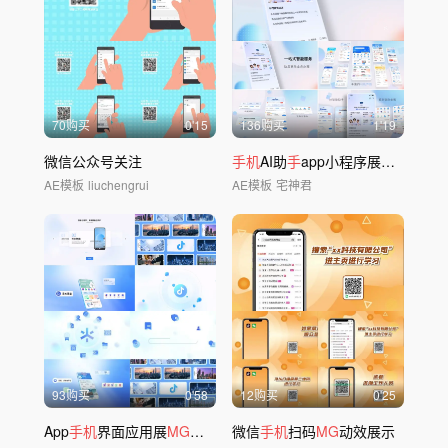
70购买
0'15
136购买
1'19
微信公众号关注
手机
AI助
手
app小程序展示模板
AE模板
liuchengrui
AE模板
宅神君
93购买
0'58
12购买
0'25
App
手机
界面应用展
MG
示动画
微信
手机
扫码
MG
动效展示