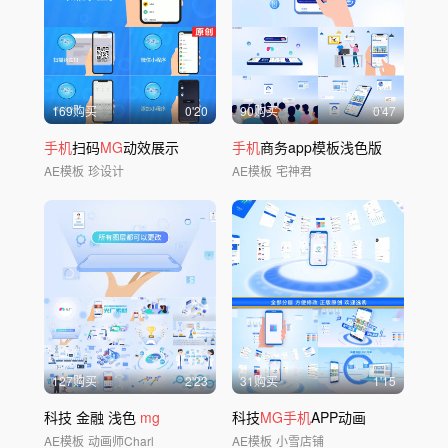
169购买
0'20
90购买
0'47
手机
扫码
MG
动效展示
手机
商务app模板浅色版
AE模板
珍设计
AE模板
宅神君
127购买
2'23
31购买
1'15
科技 金融 浅色
mg
科技
MG手机
APP动画
AE模板
动画师Charl
AE模板
小雪店铺