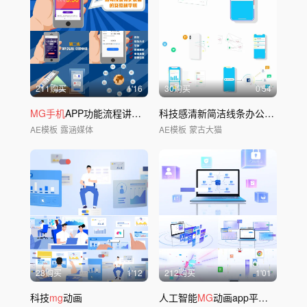
211购买
1'16
30购买
0'54
MG手机
APP功能流程讲解操作
科技感清新简洁线条办公
手机
应用
AE模板
露涵媒体
AE模板
蒙古大猫
28购买
1'12
212购买
1'01
科技
mg
动画
人工智能
MG
动画app平台介绍