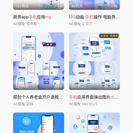
161购买
1'49
98购买
0'56
商务app
手机
应用
mg
MG
动画
手机
操作 电脑界面
MG
科
AE模板
宅神君
AE模板
汇天下
223购买
0'38
208购买
4
K
0'08
原创个人养老金开户退税
手机
动画
手机
应用界面弹出图片
mg
模板01
AE模板
云林
AE模板
FASTCUT