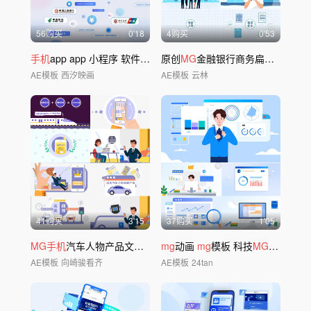
56购买
0'18
4购买
0'53
手机
app app 小程序 软件 移动
原创
MG
金融银行商务扁平动画
AE模板
西汐映画
AE模板
云林
41购买
3'15
37购买
1'05
MG手机
汽车人物产品文字展示动画
mg
动画
mg
模板 科技
MG
金融
mg
AE模板
向崎骏看齐
AE模板
24tan