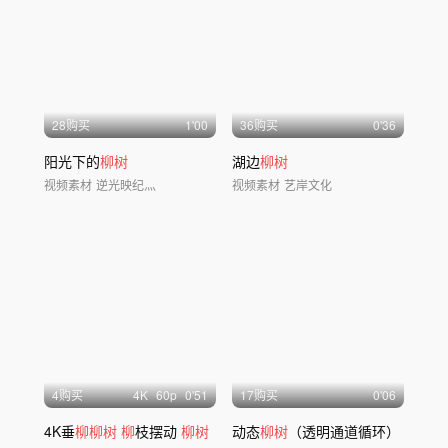
28购买
1'00
36购买
0'36
阳光下的
柳树
湖边
柳树
视频素材
逆光映纪灬
视频素材
艺岸文化
4购买
4
K
60
p
0'51
17购买
0'06
4K垂
柳柳树
柳
枝摆动
柳树
动态
柳树
（透明通道循环）