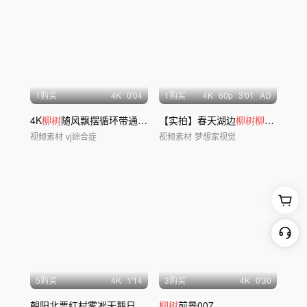
1购买
4
K
0'04
1购买
4
K
60
p
3'01
AD
4K
柳树
随风飘摆循环带通道2
【实拍】春天湖边
柳树柳
叶发芽风
视频素材
vj综合症
视频素材
梦想家视觉
5购买
4
K
1'14
3购买
4
K
0'30
朝阳北票红村雾凇天鹅日出仙气飘飘
柳树
前景007