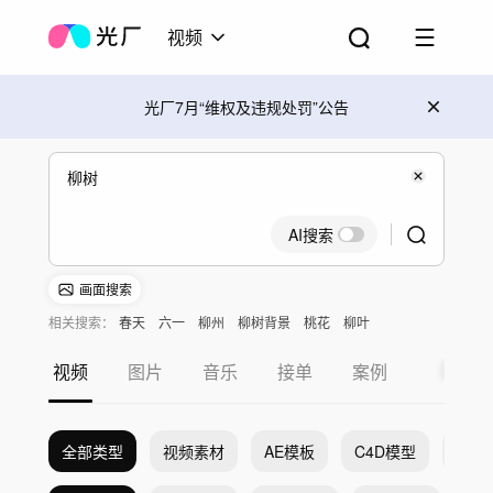
视频
光厂7月“维权及违规处罚”公告
AI搜索
画面搜索
相关搜索：
春天
六一
柳州
柳树背景
桃花
柳叶
视频
图片
音乐
接单
案例
全部类型
视频素材
AE模板
C4D模型
Pr模