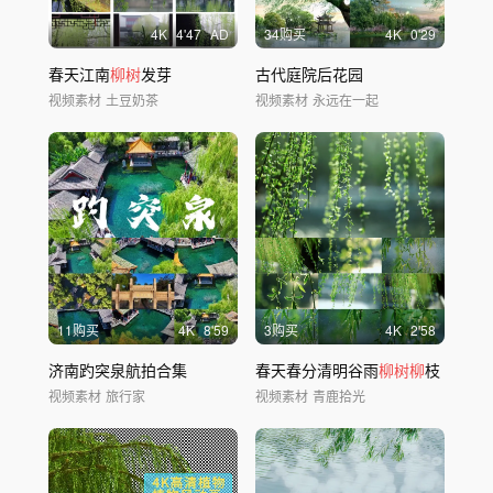
4
K
4'47
AD
34购买
4
K
0'29
春天江南
柳树
发芽
古代庭院后花园
视频素材
土豆奶茶
视频素材
永远在一起
11购买
4
K
8'59
3购买
4
K
2'58
济南趵突泉航拍合集
春天春分清明谷雨
柳树柳
枝
视频素材
旅行家
视频素材
青鹿拾光