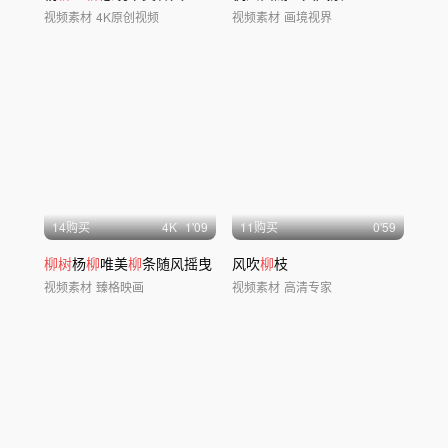
视频素材
4K原创视频
视频素材
画境视界
14购买
4
K
1'09
11购买
0'59
柳树
杨
柳
唯美
柳
条随风摇曳
风吹
柳
枝
视频素材
臻格映画
视频素材
高清专家