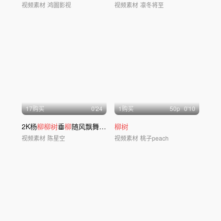
视频素材
鸿圖影视
视频素材
凛冬将至
17购买
0'24
1购买
50
p
0'10
2K杨
柳柳树
垂
柳
随风飘舞带通道
柳树
视频素材
陈星空
视频素材
桃子peach