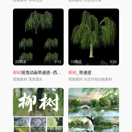
23购买
0'12
10购买
0'20
柳树
摇曳动画带通道--西子湖畔垂杨
柳树
_带通道
柳
视频素材
清清澧水
视频素材
光合作用动画素材