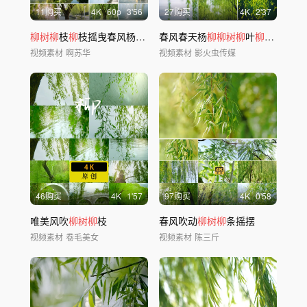
11购买
4
K
60
p
3'56
27购买
4
K
2'37
柳树柳
枝
柳
枝摇曳春风杨
柳
湖边翠
春风春天杨
柳
柳
条
柳柳树柳
叶
柳
枝垂
柳
唯
视频素材
啊苏华
视频素材
影火虫传媒
46购买
4
K
1'57
97购买
4
K
0'58
唯美风吹
柳树柳
枝
春风吹动
柳树柳
条摇摆
视频素材
卷毛美女
视频素材
陈三斤