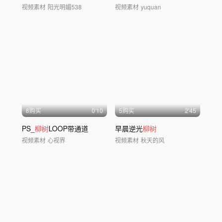
视频素材
阳光明媚538
视频素材
yuquan
8购买
0'10
5购买
2'45
PS_
柳树
LOOP带通道
早晨逆光
柳树
视频素材
心视界
视频素材
秋天的风