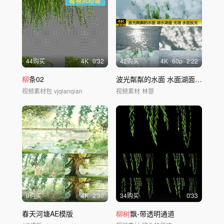
44购买
4
K
0'32
42购买
4
K
60
p
2'22
柳
条02
波光粼粼的水面 水面湖面 光斑 水面反光
视频素材包
vjqianqian
视频素材
林曌
9购买
4
K
2'30
34购买
0'33
春天河塘AE模版
柳树
飘-带透明通道