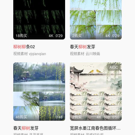
18购买
4
K
0'29
2购买
4
K
0'29
柳树柳
条02
春天
柳树
发芽
视频素材
vjqianqian
视频素材
云川映画
AIGC
46购买
0'48
2购买
4
K
60
p
0'50
春天
柳树
发芽
宽屏水墨江南春色图循环背景
视频素材
寻寻觅觅
视频素材
灵感切片库