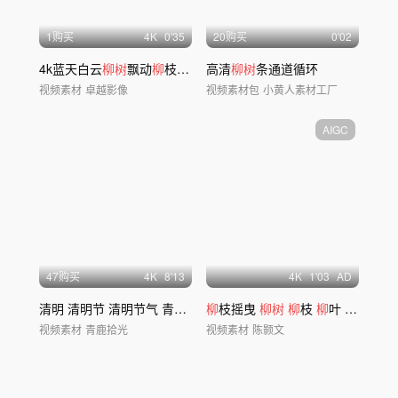
1购买
4
K
0'35
20购买
0'02
4k蓝天白云
柳树
飘动
柳
枝唯美空境春风唯美
高清
柳树
条通道循环
视频素材
卓越影像
视频素材包
小黄人素材工厂
AIGC
47购买
4
K
8'13
4
K
1'03
AD
清明 清明节 清明节气 青团 踏青 祭奠
柳
枝摇曳
柳树
柳
枝
柳
叶
柳
条 杨
柳
视频素材
青鹿拾光
视频素材
陈颢文