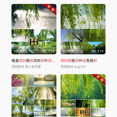
108购买
4
K
1'12
263购买
4
K
2'14
唯美
柳树
杨
柳
风吹
柳
叶
柳
枝逆光
柳树柳
柳树
春风垂
枝
柳
叶
柳
柳
条杨
柳
视频素材
影火虫传媒
视频素材
wzg123
AIGC