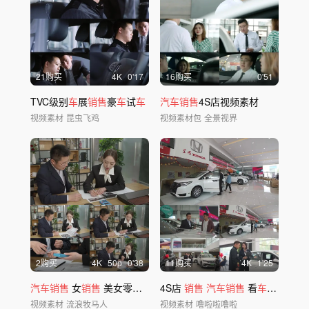
21购买
4
K
0'17
16购买
0'51
TVC级别
车
展
销售
豪
车
试
车
汽车销售
4S店视频素材
视频素材
昆虫飞鸡
视频素材包
全景视界
2购买
4
K
50
p
0'38
11购买
4
K
1'25
汽车销售
女
销售
美女零
售
商务 合作
4S店
销售
汽车销售
看
车
购
车
视频素材
流浪牧马人
视频素材
噜啦啦噜啦