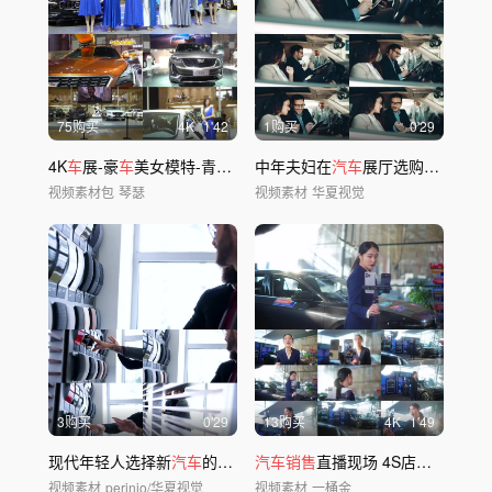
75购买
4
K
1'42
1购买
0'29
4K
车
展-豪
车
美女模特-青岛
车
展-
中年夫妇在
车
模
汽车
展厅选购
汽车
视频素材包
琴瑟
视频素材
华夏视觉
3购买
0'29
13购买
4
K
1'49
现代年轻人选择新
汽车
的材料
汽车销售
直播现场 4S店主播卖
车
视频素材
perinjo/华夏视觉
视频素材
一桶金