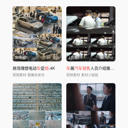
34购买
4
K
0'20
4购买
4
K
0'12
商场理想电动
车
促
销
-4K
车
展
汽车销售
人员介绍推
销
买卖
车
视频素材
摄魔自来也
视频素材
素材小姐姐