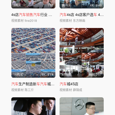
3购买
1'08
56购买
4
K
0'46
4s店
汽车销售汽车
行业
车
行 签约
汽车
4s店 4s店客户选
车
4s店买
车
视频素材
fine2018
视频素材
东方映画
16购买
4
K
4'14
17购买
50
p
0'57
汽车
生产制造新
车汽车
城工业新能源
汽车
城4S店
汽车
视频素材
陈三斤
视频素材
薛锦成