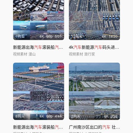
7购买
4
K
60
p
5'01
12购买
4
K
14'20
新能源出海
汽车
滚装船
汽车
出口港口外贸交易
4k
汽车
新能源
汽车
码头进出口航拍素材合集
视频素材
漫山
视频素材
旅行家
8购买
4
K
60
p
4'44
2购买
4
K
9'38
新能源出海
汽车
滚装船
汽车
出口港口外贸交易
广州南沙区出口的
汽车
壮观的
汽车