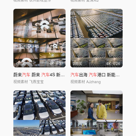
4购买
4
K
0'37
3购买
4
K
0'26
蔚来
汽车
蔚来
汽车
4S 新能源
汽车
汽车
出海
汽车
港口 新能源
汽车
出海
视频素材
飞燕宝宝
视频素材
AJzhang