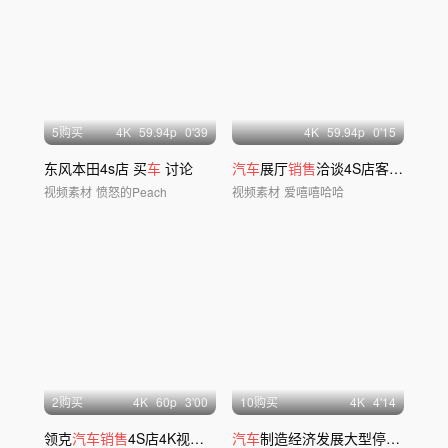
5购买
4
K
59.94
p
0'39
4
K
59.94
p
0'15
东风本田4s店 买
车
讨论
汽车
展厅
销售
洽谈4S店客户看
车
签
视频素材
愤怒的Peach
视频素材
爱嘻嘻哈哈
2购买
4
K
60
p
3'00
10购买
4
K
4'14
领克
汽车销售
4S店4K视频素材
汽车
制造经济发展大型停
车
场航拍