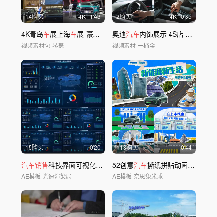
14购买
4
K
1'43
2购买
4
K
0'35
4K青岛
车
展上海
车
展-豪
车
-美女
奥迪
车
模
汽车
内饰展示 4S店
汽车销售
视频素材包
琴瑟
视频素材
一桶金
15购买
0'20
113购买
0'44
汽车销售
科技界面可视化数据后台
52创意
汽车
撕纸拼贴动画AE模版
AE模板
光速渲染局
AE模板
奈思兔米球