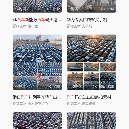
14购买
4
K
8'02
7购买
4
K
0'34
4k
汽车
新能源
汽车
码头港口进出口航拍合集
华为专卖店顾客买手机
视频素材
旅行家
视频素材
大芮城
44购买
4
K
1'05
112购买
4
K
50
p
3'38
港口
汽车
排列整齐轿
车
出口外贸交易
汽车
码头进出口航拍素材
视频素材
小木匠不会飞
视频素材
汉实影像