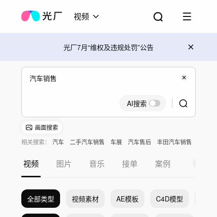
视频
光厂7月“维权及违规处罚”公告
AI搜索
画面搜索
相关搜索：
汽车
二手汽车销售
车展
汽车售后
丰田汽车销售
汽车科技
视频
图片
音乐
接单
案例
全部类型
视频素材
AE模板
C4D模型
Pr模