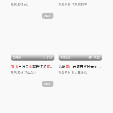
视频素材
nic
视频素材
烧炭的锅炉
AIGC
2购买
4
K
8'09
15购买
4
K
5'22
雪山
日照金
山
攀岩徒步
雪山
团队合作
高原
雪山
云海自然风光阿勒泰初
雪
视频素材
登山观水
视频素材
影火虫传媒
AIGC