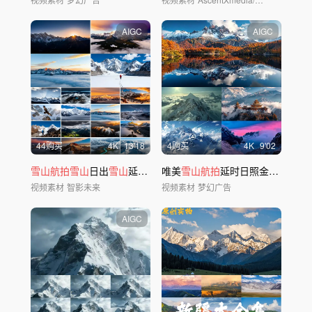
AIGC
AIGC
44购买
4
K
13'18
4购买
4
K
9'02
雪山航拍雪山
日出
雪山
延时日照金
唯美
山
雪山航拍
攀登登
山
延时日照金
山
日出云海
视频素材
智影未来
视频素材
梦幻广告
AIGC