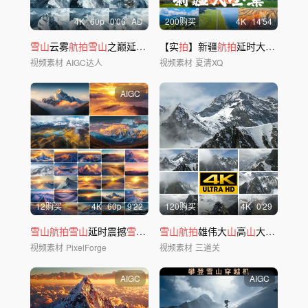
4
K
60
p
0'06
AD
200购买
4
K
14'54
雪山
云雾
航拍雪山
之巅延时摄影
【实
拍
】新疆
航拍
延时大全集，新疆
视频素材
AIGC达人
视频素材
夏清XQ
AIGC
12购买
4
K
60
p
9'22
120购买
4
K
0'29
雪山航拍雪山
延时震撼
雪山
唯美
雪山航拍
雪山
日照金
雄伟大
山
山
高
山
大气
山
峰
视频素材
PixelForge
视频素材
三道关
AIGC
AIGC