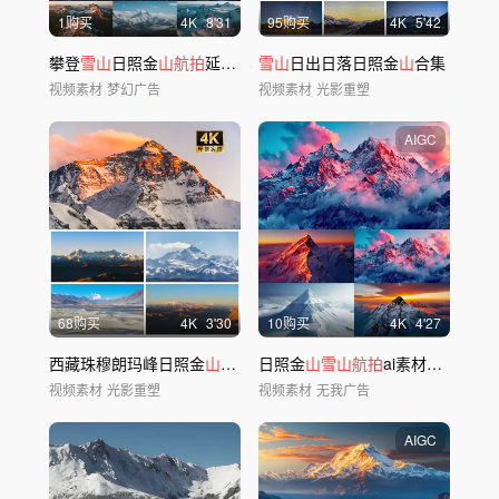
1购买
4
K
8'31
95购买
4
K
5'42
攀登
雪山
日照金
山航拍
延时ai素材原创40
雪山
日出日落日照金
山
合集
视频素材
梦幻广告
视频素材
光影重塑
AIGC
68购买
4
K
3'30
10购买
4
K
4'27
西藏珠穆朗玛峰日照金
山
日出日落
日照金
航拍
山雪山航拍
延时
ai素材原创
视频素材
光影重塑
视频素材
无我广告
AIGC