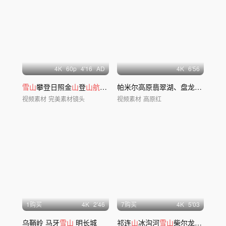
4
K
60
p
4'16
AD
4
K
6'56
雪山
攀登日照金
山
登
山航拍雪山
日出合集
帕米尔高原翡翠湖、盘龙古道
航拍
视频素材
完美素材镜头
视频素材
高原红
1购买
4
K
2'46
7购买
4
K
5'03
乌鞘岭 马牙
雪山
明长城
祁连
山
冰沟河
雪山
柴尔龙海延时
航