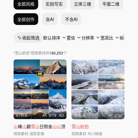
全部风格
实拍写实
立体三维
平面二维
抽
全部创作
含AI
不含AI
收起筛选
默认排序
置信
分辨率
宽高比
帧率
“
雪山航拍
”
视频素材
共
190,253
个
67购买
4
K
6'19
AD
15购买
4
K
2'30
山
峰
山
巅
雪山
日照金
山山
顶
雪山航拍
视频素材
途影影像
视频素材
木川映画