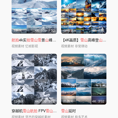
1购买
4
K
50
p
1'32
48购买
4
K
8'55
航拍
4k实
拍雪山雪
景
山
峰冰川
雪山
【4K画质】
延时
雪山
高峰登
山
攀登日出
视频素材
忆帧影视
视频素材
非常律动
33购买
4
K
50
p
3'38
25购买
4
K
3'02
穿越机
雪山航拍
FPV
雪山
空镜
雪山
延时
视频素材
学杰的穿越机素材
视频素材
极多艺术