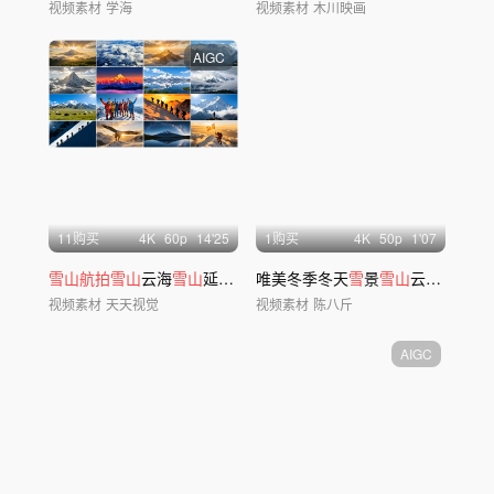
视频素材
学海
视频素材
木川映画
AIGC
11购买
4
K
60
p
14'25
1购买
4
K
50
p
1'07
雪山航拍雪山
云海
雪山
延时
雪山
唯美冬季冬天
日照金
山
合集
雪
景
雪山
云海
航拍
延
视频素材
天天视觉
视频素材
陈八斤
AIGC