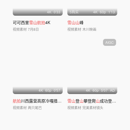
4
K
0'33
5购买
4
K
60
p
1'13
可可西里
雪山航拍
4K
雪山山
峰
视频素材
7月8日
视频素材
木川映画
AIGC
4
K
60
p
0'57
4
K
60
p
5'07
AD
航拍
川西露营高原冷嘎措三恩措户外徒步
雪山
登
山
攀登爬
山
成功登顶
山
顶励
视频素材
两只尾巴
视频素材
完美素材镜头