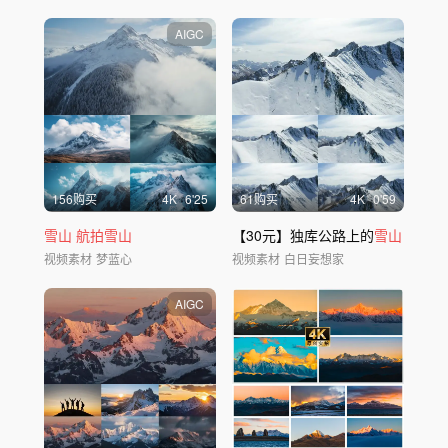
AIGC
156购买
4
K
6'25
61购买
4
K
0'59
雪山
航拍雪山
【30元】独库公路上的
雪山
视频素材
梦蓝心
视频素材
白日妄想家
AIGC