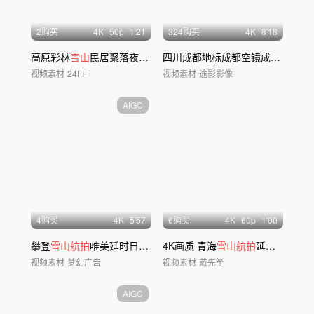
2购买
4
K
50
p
1'21
324购买
4
K
8'18
高原彩林
雪山
民居聚落夜景
航拍
四川成都地标成都空镜成都建筑
航
视频素材
24FF
视频素材
途影影像
AIGC
4购买
4
K
5'57
6购买
4
K
60
p
1'00
攀登
雪山航拍
唯美延时日照金
山
4K画质 青海
ai素材原创
雪山航拍
延时素材
视频素材
梦幻广告
视频素材
戴先笙
AIGC