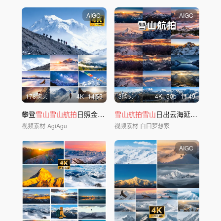
AIGC
AIGC
178购买
4
K
14'55
3购买
4
K
50
p
11'49
攀登
雪山雪山航拍
日照金
山
西藏川西延时
雪山航拍雪山
山
河
日出云海延时川西风光日照金
视频素材
AgiAgu
视频素材
白曰梦想家
AIGC