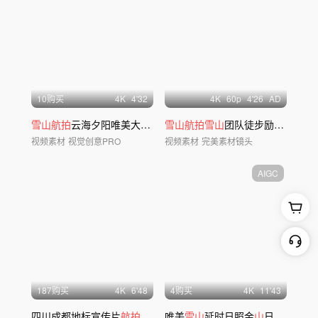
10购买
4
K
4'32
4
K
60
p
4'26
AD
雪山航拍
云海夕阳唯美大气延时
雪山航拍雪山
团队徒步励志攀登滑
视频素材
视觉创意PRO
视频素材
完美素材镜头
AIGC
187购买
4
K
6'48
4购买
4
K
11'43
四川成都地标宣传片
航拍
延时合集
唯美
雪山
延时日照金
山
日出云海风景ai素材