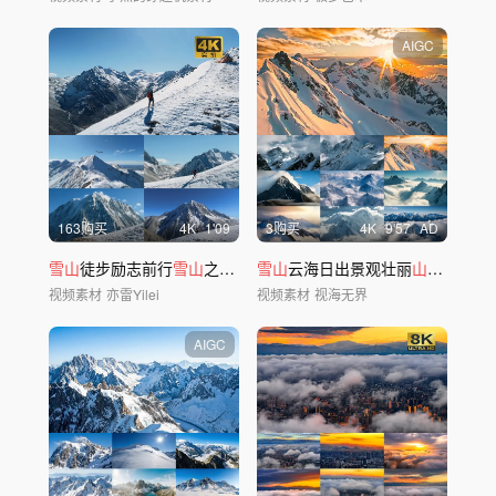
AIGC
163购买
4
K
1'09
3购买
4
K
9'57
AD
雪山
徒步励志前行
雪山
之巅勇攀高峰登
雪山
云海日出景观壮丽
山山
顶
山
峰自然风
视频素材
亦雷Yilei
视频素材
视海无界
AIGC