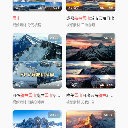
8购买
4
K
60
p
5'41
54购买
8
K
3'58
雪山
成都
航拍雪山
城市云海日出
视频素材
分光棱镜
视频素材
三拾视频
AIGC
AIGC
9购买
60
p
1'24
6购买
4
K
4'55
FPV
航拍雪山
宽屏
雪山
穿越机震撼大气年会
唯美
雪山
日出云海
航拍
ai素材原创
视频素材
顶尖创意库
视频素材
无我广告
AIGC
AIGC