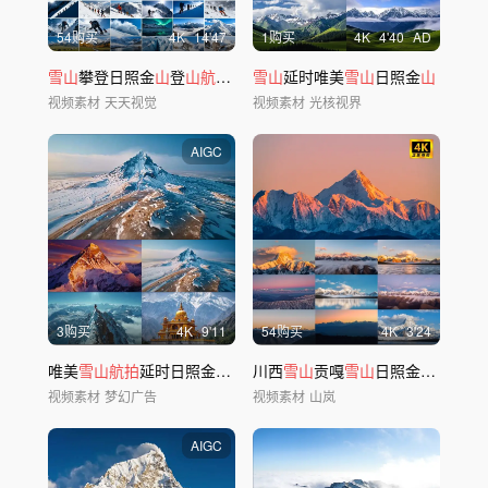
54购买
4
K
14'47
1购买
4
K
4'40
AD
雪山
攀登日照金
山
登
山航拍雪山
雪山
日出延时合集
延时唯美
雪山
日照金
山
视频素材
天天视觉
视频素材
光核视界
AIGC
3购买
4
K
9'11
54购买
4
K
3'24
唯美
雪山航拍
延时日照金
山
日出云海风景风光
川西
雪山
贡嘎
雪山
日照金
山
日出日
视频素材
梦幻广告
视频素材
山岚
AIGC