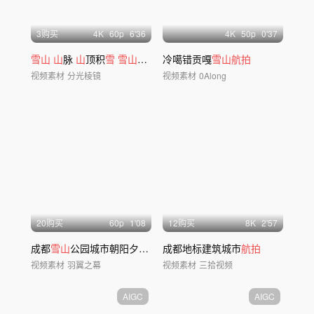
3购买
4
K
60
p
6'36
4
K
50
p
0'37
雪山
山
脉
山
顶积
雪
雪山
全景 高
冷噶错贡嘎
山
积
雪
雪山航拍
视频素材
分光棱镜
视频素材
0Along
20购买
60
p
1'08
12购买
8
K
2'57
成都
雪山
公园城市朝阳夕阳城市4K
成都地标建筑城市
航拍
视频素材
羽翼之幕
视频素材
三拾视频
AIGC
AIGC