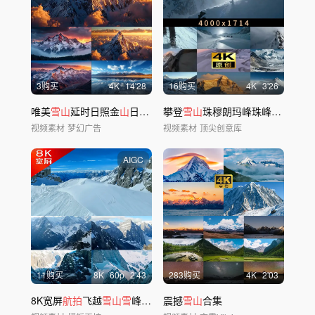
3购买
4
K
14'28
16购买
4
K
3'26
唯美
雪山
延时日照金
山
日出云海风景风光ai
攀登
雪山
珠穆朗玛峰珠峰宽屏登
山
视频素材
梦幻广告
视频素材
顶尖创意库
AIGC
11购买
8
K
60
p
2'43
283购买
4
K
2'03
8K宽屏
航拍
飞越
雪山雪
峰
山
顶led背景
震撼
雪山
合集