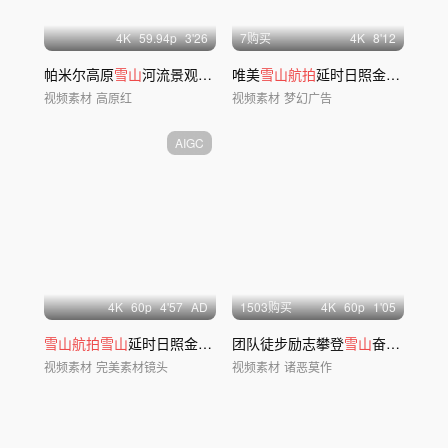
4
K
59.94
p
3'26
7购买
4
K
8'12
帕米尔高原
雪山
河流景观合集
唯美
雪山航拍
延时日照金
山
日出云海
视频素材
高原红
视频素材
梦幻广告
AIGC
4
K
60
p
4'57
AD
1503购买
4
K
60
p
1'05
雪山航拍雪山
延时日照金
山
唯美
团队徒步励志攀登
雪山
攀登
雪山
奋斗登顶
视频素材
完美素材镜头
视频素材
诸恶莫作