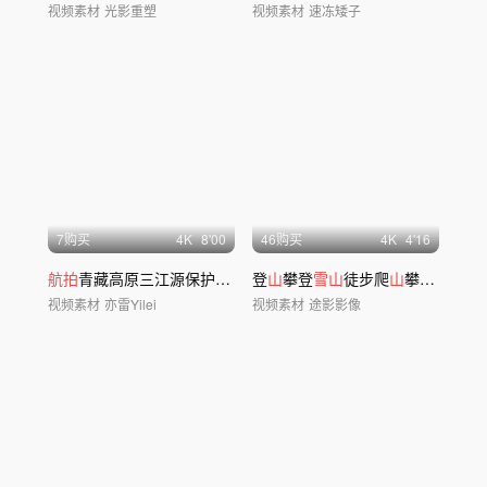
视频素材
光影重塑
视频素材
速冻矮子
7购买
4
K
8'00
46购买
4
K
4'16
航拍
青藏高原三江源保护区可可西里野生动物
登
山
攀登
雪山
徒步爬
山
攀爬励志奋斗脚步前行
视频素材
亦雷Yilei
视频素材
途影影像