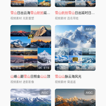
90购买
4
K
4'32
114购买
4
K
60
p
7'31
雪山
日出云海
雪山航拍
延时风光日照金
雪山航拍雪山
山
合集
日出延时日照金
山
云
视频素材
光影重塑
视频素材
连名带姓
AIGC
67购买
4
K
6'19
15购买
4
K
60
p
2'31
山
峰
山
巅
雪山
日照金
山山
顶
雪山山
脉云海风光
视频素材
途影影像
视频素材
霄遥遥
AIGC
AIGC