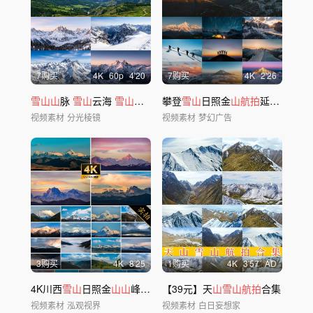
7购买
4
K
60
p
4'20
7购买
4
K
2'26
雪山山
脉
雪山
云海
雪山
风景 冰川
攀登
雪山
雪山
日照金
山航拍
延时ai素材原创44
视频素材
分光棱镜
视频素材
梦幻广告
3购买
4
K
8'25
1购买
4
K
3'57
AD
4K川西
雪山
日照金
山山
峰
山
巅
山
【39元】天
顶延时合集
山雪山航拍
合集
视频素材
泓观视界
视频素材
白日妄想家