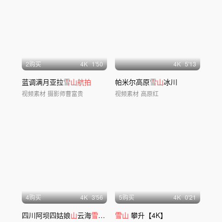
2购买
4
K
1'50
4
K
5'13
蓝调满月亚拉
雪山航拍
帕米尔高原
雪山
冰川
视频素材
摄影师曹富贵
视频素材
高原红
4购买
4
K
3'56
5购买
4
K
0'21
四川阿坝四姑娘
山
云海
雪山
云雾双桥沟
雪山
攀升【4K】
航拍