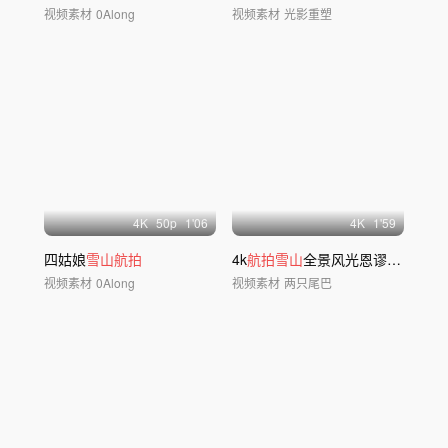
视频素材
0Along
视频素材
光影重塑
4
K
50
p
1'06
4
K
1'59
四姑娘
雪山航拍
4k
航拍雪山
全景风光恩谬峰 云海风光实
视频素材
0Along
视频素材
两只尾巴