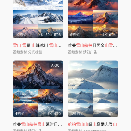
10购买
4
K
60
p
5'28
6购买
4
K
6'04
雪山
雪
景
山
峰冰川
雪山航拍
雪
唯美
域高原
雪山航拍
日照金
山雪山
延时ai
视频素材
分光棱镜
视频素材
梦幻广告
AIGC
4购买
4
K
4'20
126购买
0'11
唯美
雪山航拍雪山
延时日照金
山
航拍雪山山
风景风光ai
峰
山
巅励志登
山
视频素材
梦幻广告
视频素材
AscentXmedia/华夏视觉