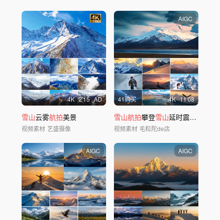
AIGC
4
K
2'15
AD
41购买
4
K
11'08
雪山
云雾
航拍
美景
雪山航拍
攀登
雪山
延时震撼唯美
雪
视频素材
艺盛摄像
视频素材
毛粒陀de店
AIGC
AIGC