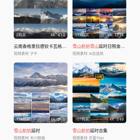
2购买
4
K
4'13
173购买
4
K
12'34
云南香格里拉德钦卡瓦格博
雪山航拍
雪山航拍雪山
延时日照金
山
唯美
雪
视频素材
子午
视频素材
AI志造局
116购买
4
K
3'00
107购买
4
K
3'49
雪山航拍
延时
雪山航拍
延时合集
视频素材
木川映画
视频素材
亦雷Yilei