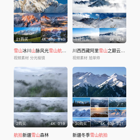
21购买
4
K
60
p
8'40
119购买
4
K
3'14
雪山
冰川
山
脉风光
雪山航拍
延时日照金
川西西藏阿里
山
云雾
雪山
之巅云海翻腾4K
视频素材
分光棱镜
视频素材
旭单帅
2购买
4
K
0'19
30购买
4
K
60
p
3'21
航拍
新疆
雪山
森林
新疆冬季
雪山航拍