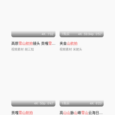
4
K
1'02
7购买
4
K
59.94
p
0'57
高原
雪山航拍
镜头 贡嘎
雪山
日落氛围空镜
夹金
山航拍
视频素材
胡三知
视频素材
米姥头
4
K
50
p
0'47
1购买
4
K
6'23
贡嘎
雪山航拍
高
山山
脉
山
峰
雪山
云海日出
山
川河