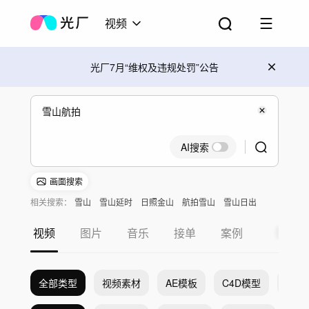
视频
光厂7月“维权及违规处罚”公告
AI搜索
画面搜索
相关搜索：
雪山
雪山延时
日照金山
航拍雪山
雪山日出
川西
视频
图片
音乐
接单
案例
全部类型
视频素材
AE模板
C4D模型
Pr模