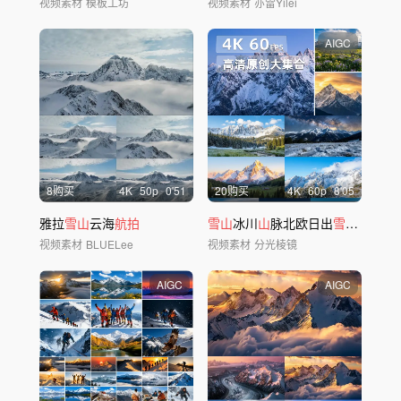
视频素材
模板工坊
视频素材
亦雷Yilei
AIGC
8购买
4
K
50
p
0'51
20购买
4
K
60
p
8'05
雅拉
雪山
云海
航拍
雪山
冰川
山
脉北欧日出
雪山
延时日
视频素材
BLUELee
视频素材
分光棱镜
AIGC
AIGC