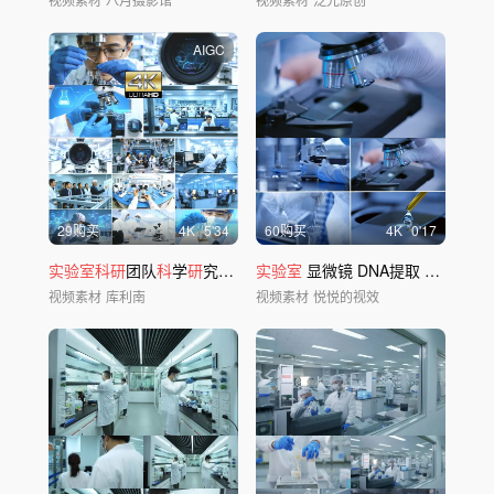
AIGC
29购买
4
K
5'34
60购买
4
K
0'17
实验室科研
团队
科
学
研
究
科研
讨论
实验室
科
学
显微镜 DNA提取 细胞
实验
视频素材
库利南
视频素材
悦悦的视效