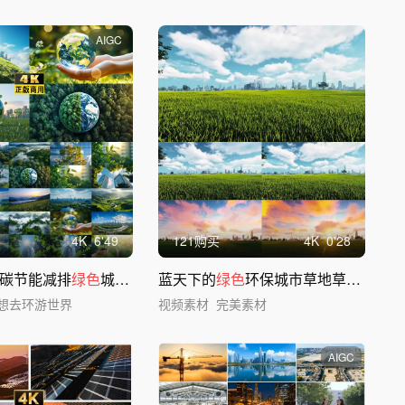
AIGC
4
K
6'49
121购买
4
K
0'28
低碳节能减排
绿色
城市创意视频
蓝天下的
绿色
环保城市草地草上延时4k镜头
想去环游世界
视频素材
完美素材
AIGC