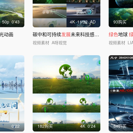
50
p
0'43
4
K
11'32
AD
93购买
光动画
碳中和可持续
发展
未来科技感场景集合
绿色
地球
视频素材
A呀视觉
视频素材
L
0'22
182购买
4
K
0'24
84购买