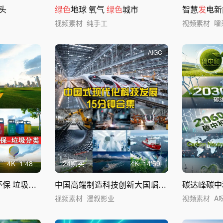
头
绿色
地球 氧气
绿色
城市
智慧
发
电新
视频素材
纯手工
视频素材
嚯
AIGC
4
K
1'48
24购买
4
K
14'59
保 垃圾分类
中国高端制造科技创新大国崛起高质量
碳达峰碳中
发展
视频素材
漫叙影业
视频素材
A