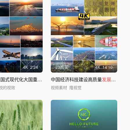
4
K
2'24
23购买
4
K
14'10
【无AI】 中国式现代化大国重器国家
中国经济科技建设高质量
发展
发展
成就
悦的视效
视频素材
隆视觉