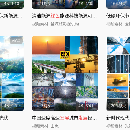
4
K
1'10
371购买
4
K
1'35
166购买
低碳环境保护片头环保新能源片头
清洁能源
绿色
能源科技能源可持续能源电力
低碳环保节
视频素材
圣城旅影视机构
视频素材
爱
AIGC
4
K
0'51
417购买
4
K
3'41
205购买
光伏
中国速度高速
发展
城市
发展
经济
发展
中国梦
新时代现代
视频素材
山岚
视频素材
光