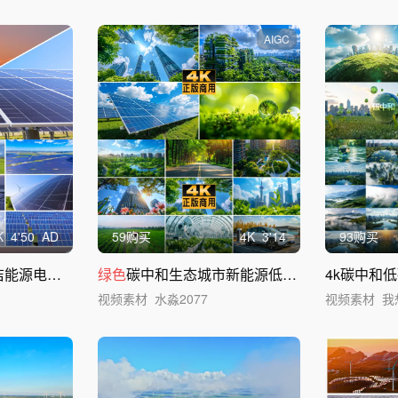
AIGC
K
4'50
AD
59购买
4
K
3'14
93购买
光伏 风电 新能源清洁能源电力电网十五五
绿色
碳中和生态城市新能源低碳环保幸福生活
4k碳中和
视频素材
水淼2077
视频素材
我