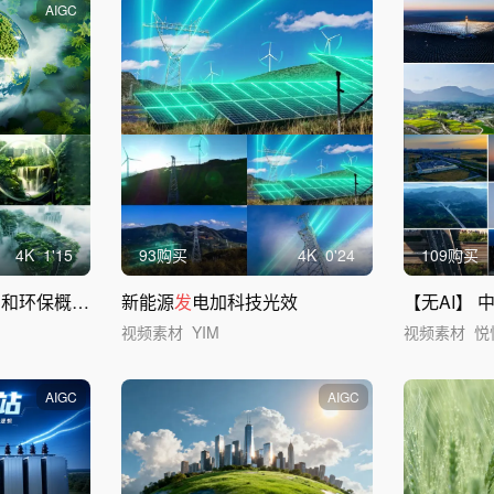
AIGC
4
K
1'15
93购买
4
K
0'24
109购买
环保概念合集
新能源
发
电加科技光效
视频素材
YIM
视频素材
悦
AIGC
AIGC