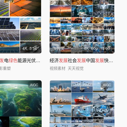
4
K
5'56
9购买
4
K
60
p
15'00
发
电
绿色
能源光伏板特写电力电站
经济
发展
社会
发展
中国
发展
快速
发展
合
影重塑
视频素材
天天视觉
AIGC
AIGC