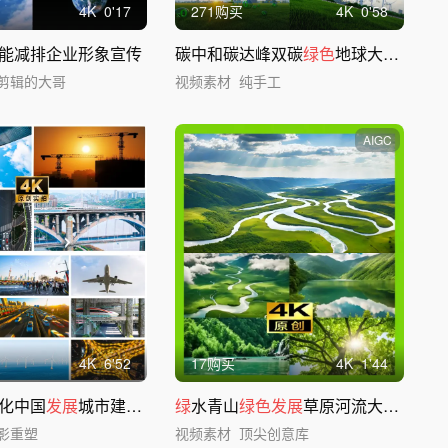
4
K
0'17
271购买
4
K
0'58
能减排企业形象宣传
碳中和碳达峰双碳
绿色
地球大树生长
绿
剪辑的大哥
视频素材
纯手工
AIGC
4
K
6'52
17购买
4
K
1'44
化中国
发展
城市建设国家经济
绿
水青山
发展
绿色发展
草原河流大自然低碳环保
影重塑
视频素材
顶尖创意库