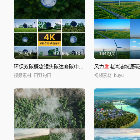
26购买
4
K
60
p
1'10
164购买
环保双碳概念镜头碳达峰碳中和
绿色
新能源
风力
发
电清洁能源碳
视频素材
田野的田
视频素材
buyu