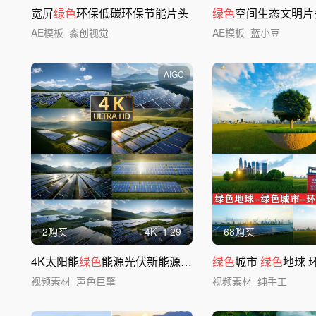
宽屏
绿色
环保低碳环保节能片头
绿色
空间生态文明片
AE模板
淼创视觉
AE模板
蓝小豆
AIGC
2购买
4
K
1'29
68购买
4K太阳能
绿色
能源光伏新能源
发
电站电网
绿色
城市
绿色
地球 环
视频素材
声色巨擎
视频素材
纯手工