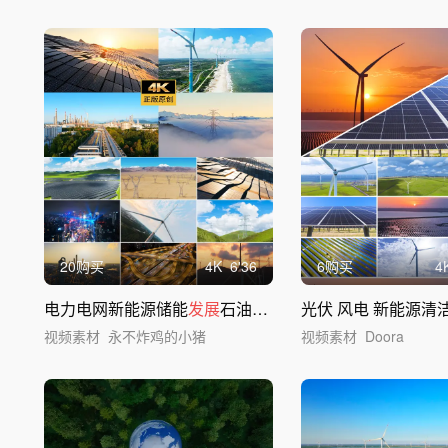
20购买
4
K
6'36
6购买
4
电力电网新能源储能
发展
石油石化工业基地
视频素材
永不炸鸡的小猪
视频素材
Doora