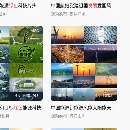
能源
绿色
科技片头
中国航拍党建祖国
发展
爱国风景自然天安门
悉尼
视频素材
极多艺术
AIGC
4
K
3'20
AD
380购买
4
K
10'02
和目标
绿色
能源科技
中国能源新能源风能太阳能天然气电力电网
呀视觉
视频素材
流浪山川