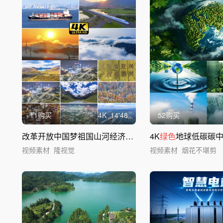
11购买
4
K
14'48
52购买
改革开放中国梦祖国山河经济科技
发展
4K
新中国
绿色
地球低碳碳中和
视频素材
隆视觉
视频素材
烟花不堪剪