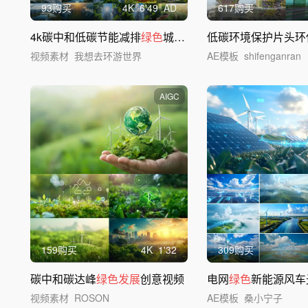
93购买
4
K
6'49
AD
617购买
4k碳中和低碳节能减排
绿色
城市创意视频
视频素材
我想去环游世界
AE模板
shifenganran
AIGC
159购买
4
K
1'32
309购买
碳中和碳达峰
绿色发展
创意视频
电网
绿色
新能源风车
视频素材
ROSON
AE模板
桑小宁子