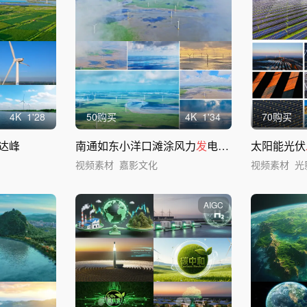
4
K
1'28
50购买
4
K
1'34
70购买
达峰
南通如东小洋口滩涂风力
发
电海上风电
太阳能光伏
视频素材
嘉影文化
视频素材
光
AIGC