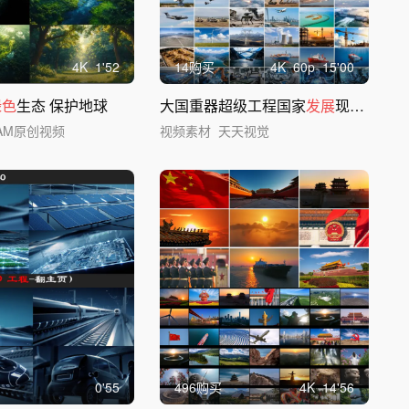
4
K
1'52
14购买
4
K
60
p
15'00
绿色
生态 保护地球
大国重器超级工程国家
发展
现代化建设合集
IAM原创视频
视频素材
天天视觉
0'55
496购买
4
K
14'56