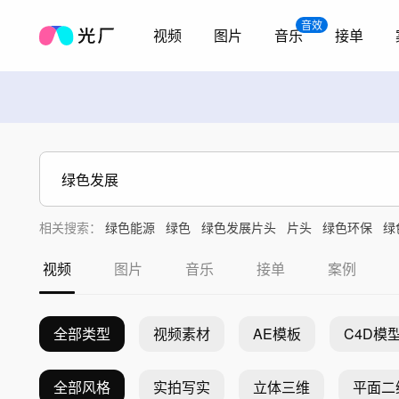
音效
视频
图片
音乐
接单
相关搜索：
绿色能源
绿色
绿色发展片头
片头
绿色环保
绿
视频
图片
音乐
接单
案例
全部类型
视频素材
AE模板
C4D模
全部风格
实拍写实
立体三维
平面二