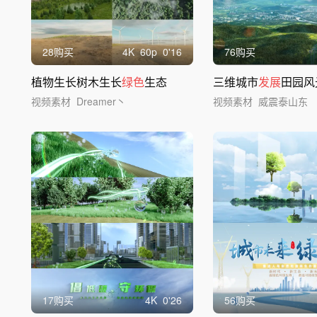
28购买
4
K
60
p
0'16
76购买
植物生长树木生长
绿色
生态
三维城市
发展
田园风
视频素材
Dreamer丶
视频素材
威震泰山东
17购买
4
K
0'26
56购买