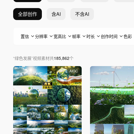
全部创作
含AI
不含AI
置信
分辨率
宽高比
帧率
时长
创作时间
色彩
“
绿色发展
”
视频素材
共
185,862
个
AIGC