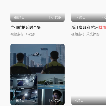
68购买
4
K
8'39
14购买
4
K
广州航拍延时合集
浙江省政府 杭州
城
视频素材
X深蓝L
视频素材
采光掠影
19购买
4
K
0'34
4购买