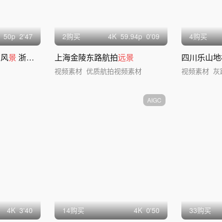
50
p
2'47
2购买
4
K
59.94
p
0'09
4购买
市
风
景
浙江人民会堂
上海金陵东路航拍
远景
四川乐山地
视频素材
优质航拍视频素材
视频素材
灰
AIGC
4
K
3'40
14购买
4
K
0'50
33购买