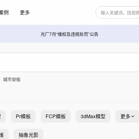
案例
更多
光厂7月“维权及违规处罚”公告
城市穿梭
型
Pr模板
FCP模板
3dMax模型
更多
维
抽象光影