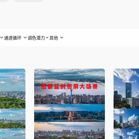
通道循环
调色潜力
其他