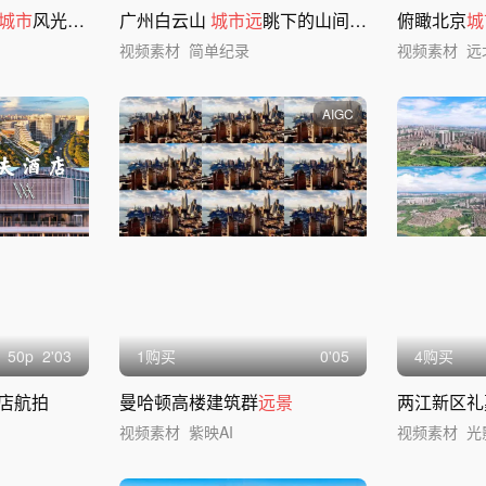
城市
风光航拍
广州白云山
城市远
眺下的山间云海
俯瞰北京
城
视频素材
简单纪录
视频素材
远
AIGC
50
p
2'03
1购买
0'05
4购买
店航拍
曼哈顿高楼建筑群
远景
两江新区礼
视频素材
紫映AI
视频素材
光