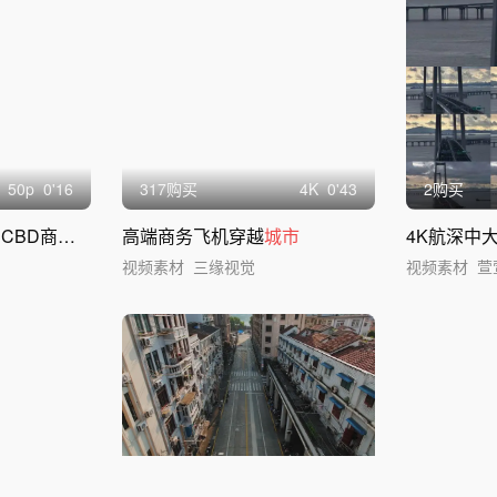
50
p
0'16
317购买
4
K
0'43
2购买
BD商务核心区
高端商务飞机穿越
远景
城市
4K航深中
用
视频素材
三缘视觉
视频素材
萱