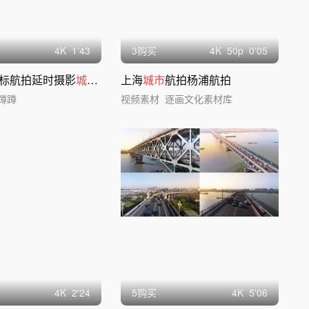
4
K
1'43
3购买
4
K
50
p
0'05
标航拍延时摄影
城市
旅游宣传片
上海
城市
航拍杨浦航拍
蹲蹲
视频素材
逐画文化素材库
4
K
2'24
5购买
4
K
5'06