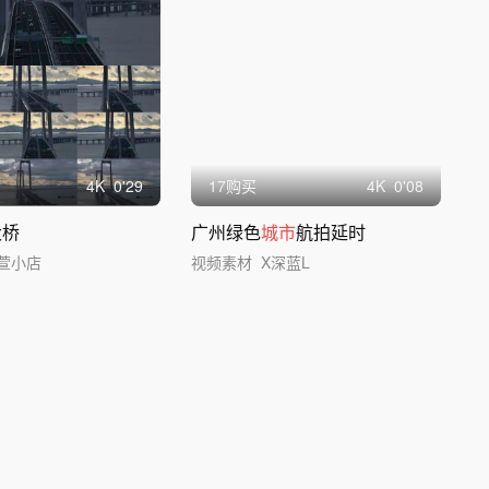
4
K
0'29
17购买
4
K
0'08
大桥
广州绿色
城市
航拍延时
萱小店
视频素材
X深蓝L