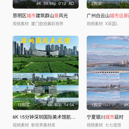
4
K
59.94
p
0'12
AD
2购买
思明区
城市
建筑群山
景
风光
广州白云山
城市远景
视频素材
厦门航拍翼彩视界
视频素材
X深蓝L
12购买
6
K
50
p
14'54
1购买
4
K
6K 15分钟深圳国际美术馆航拍合集
宁夏银川
城市
延时
视频素材
新世界素材库
视频素材
七七视觉