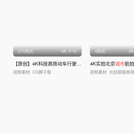
370购买
4
K
0'16
4购买
4
K
【原创】4K科技高铁动车行驶和谐号
4K实拍北京
城市
航拍C
视频素材
CG狮子鱼
视频素材
光创原版商