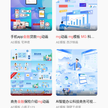
131购买
2'00
86购买
0'45
手机app
金融
贷款
mg
动画
mg
动画
mg
模板
MG
科技
MG
mg
AE模板
宅神君
AE模板
西汐映画
85购买
1'50
41购买
0'57
商务
金融
保险介绍
mg
动画
AI智能办公科技商务可视化数据
M
AE模板
小瓶子123
AE模板
隔壁王卤蛋