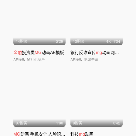
14购买
2'29
13购买
4
K
1'34
金融
投资类
MG
动画AE模板
银行反诈宣传
mg
动画网络安全
AE模板
吊打小葫芦
AE模板
肥课牛资
87购买
1'00
8购买
0'42
MG
动画 手机安全 人脸识别
MG
科技
科技
mg
动画