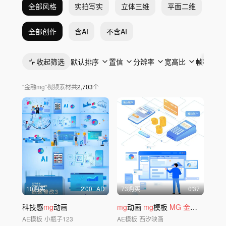
全部风格
实拍写实
立体三维
平面二维
抽
全部创作
含AI
不含AI
收起筛选
默认排序
置信
分辨率
宽高比
帧率
“
金融mg
”
视频素材
共
2,703
个
10购买
2'00
AD
73购买
0'37
科技感
mg
动画
mg
动画
mg
模板
MG
金融mg
数据
AE模板
小瓶子123
AE模板
西汐映画