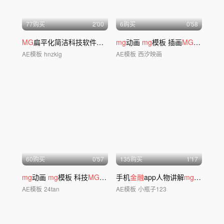
77购买
2'00
6购买
0'58
MG
扁平化简洁科技软件功能介绍AE模板
mg
动画
mg
模板 插画
MG
互联网
M
AE模板
hnzklg
AE模板
西汐映画
60购买
0'57
135购买
1'17
mg
动画
mg
模板 科技
MG
金融mg
手机
金融
app人物讲解
mg
动画模板
AE模板
24tan
AE模板
小瓶子123