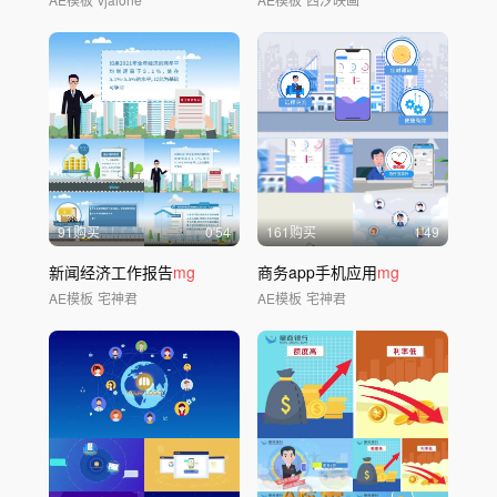
91购买
0'54
161购买
1'49
新闻经济工作报告
mg
商务app手机应用
mg
AE模板
宅神君
AE模板
宅神君