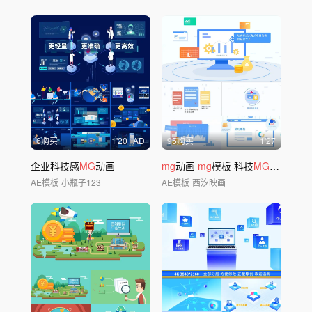
6购买
1'20
AD
95购买
1'27
企业科技感
MG
动画
mg
动画
mg
模板 科技
MG
金融mg
AE模板
小瓶子123
AE模板
西汐映画