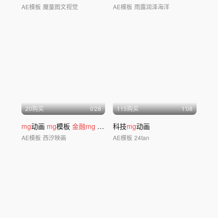
AE模板
魔童图文视觉
AE模板
雨露润泽海洋
20购买
0'28
115购买
1'08
mg
动画
mg
模板
金融mg
插画动画
科技
mg
动画
AE模板
西汐映画
AE模板
24tan