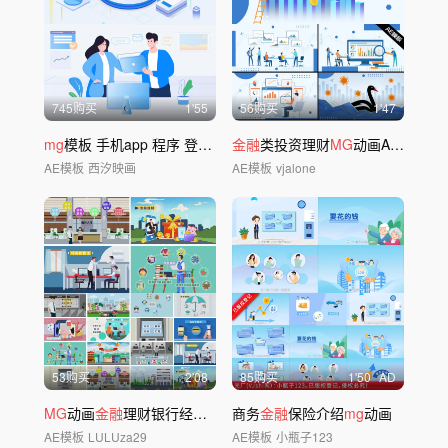
745购买
1'55
56购买
1'47
mg
模板 手机app 程序 登录注册
金融
类投资理财
MG
动画AE模板
AE模板
西汐映画
AE模板
vjalone
53购买
2'08
85购买
1'50
AD
MG
动画
金融
理财银行经济AE模板
商务
金融
保险介绍
mg
动画
AE模板
LULUza29
AE模板
小瓶子123