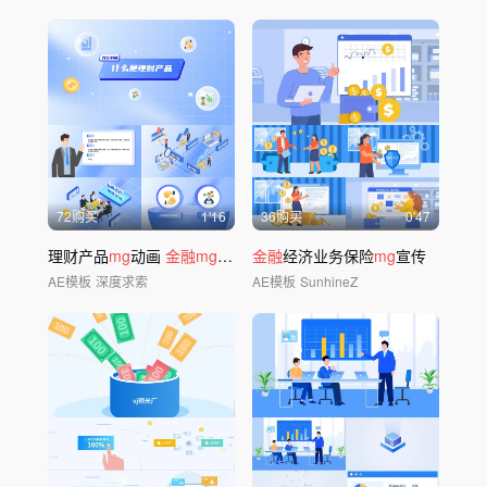
72购买
1'16
36购买
0'47
理财产品
mg
动画
金融mg
财经科普
金融
经济业务保险
mg
宣传
AE模板
深度求索
AE模板
SunhineZ