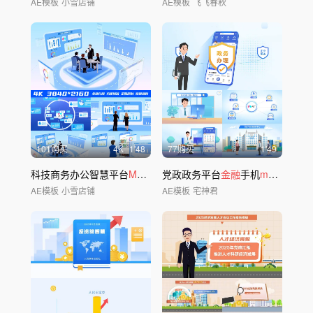
AE模板
小雪店铺
AE模板
飞飞春秋
101购买
4
K
1'48
77购买
1'49
科技商务办公智慧平台
MG
动画
党政政务平台
金融
手机
mg
动画
AE模板
小雪店铺
AE模板
宅神君