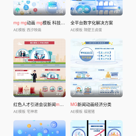
155购买
0'54
19购买
1'07
mg
mg
动画
mg
模板 科技
mg
全平台数字化解决方案
AE模板
西汐映画
AE模板
隔壁王卤蛋
623购买
2'20
31购买
1'11
红色人才引进会议新闻
mg
模板
MG
新闻动画经济分类
AE模板
宅神君
AE模板
福猪猪