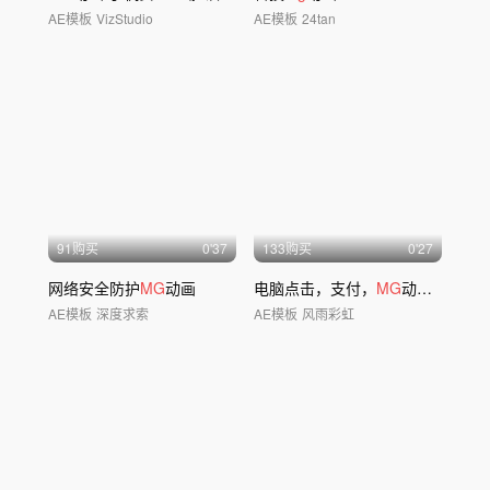
AE模板
VizStudio
AE模板
24tan
91购买
0'37
133购买
0'27
网络安全防护
MG
动画
电脑点击，支付，
MG
动画，工作
AE模板
深度求索
AE模板
风雨彩虹