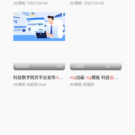
AE模板
1092123145
AE模板
1092123145
380购买
1'47
12购买
4
K
1'17
科技数字网页平台宣传
mg
动画
mg
动画
mg
模板 科技
金融
线条
mg
AE模板
动画师Charl
AE模板
柴璐丽