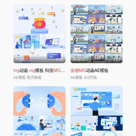
118购买
0'45
44购买
1'01
mg
动画
mg
模板 科技
MG
金融mg
金融MG
动画AE模板
AE模板
西汐映画
AE模板
从0开始