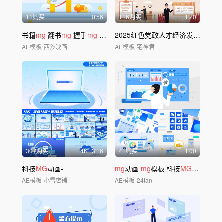
11购买
0'56
116购买
1'20
书籍
mg
翻书
mg
握手
mg
合作
mg
2025红色党政人才经济发展
mg
2
AE模板
西汐映画
AE模板
宅神君
307购买
4
K
3'16
41购买
1'00
科技
MG
动画-
mg
动画
mg
模板 科技
MG
金融mg
AE模板
小雪店铺
AE模板
24tan