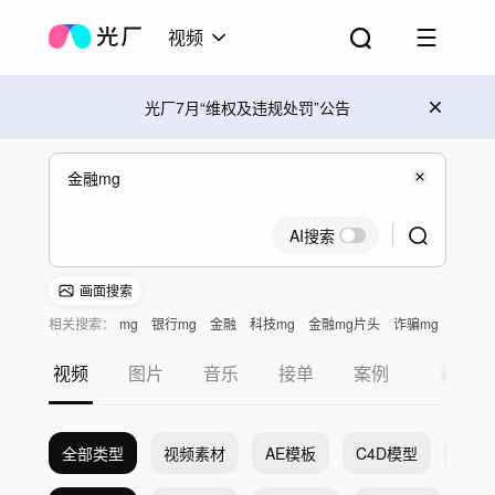
视频
光厂7月“维权及违规处罚”公告
AI搜索
画面搜索
相关搜索：
mg
银行mg
金融
科技mg
金融mg片头
诈骗mg
视频
图片
音乐
接单
案例
全部类型
视频素材
AE模板
C4D模型
Pr模