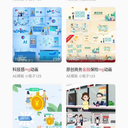
10购买
2'00
59购买
1'50
AD
科技感
mg
动画
原创商务
金融
保险
mg
动画
AE模板
小瓶子123
AE模板
小瓶子123