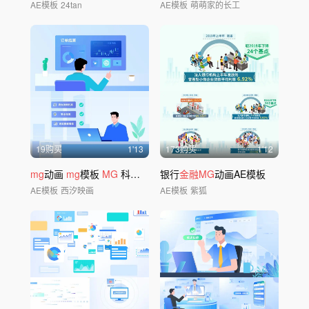
AE模板
24tan
AE模板
萌萌家的长工
19购买
1'13
173购买
1'12
mg
动画
mg
模板
MG
科技
MG
银行
金融MG
动画AE模板
AE模板
西汐映画
AE模板
紫狐