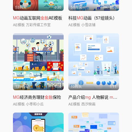
53购买
0'30
58购买
4
K
6'02
MG
动画互联网
金融
AE模板
科技
MG
动画（57组镜头）
AE模板
万彩传媒工作室
AE模板
小雪店铺
139购买
1'00
10购买
1'11
MG
经济商务理财
金融
保险
产品介绍
mg
人物解说
mg
动画
mg
AE模板
小枣和小瓜
AE模板
西汐映画