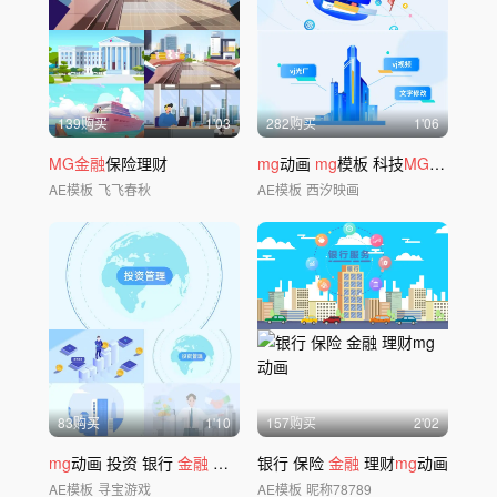
139购买
1'03
282购买
1'06
MG金融
保险理财
mg
动画
mg
模板 科技
MG
金融mg
AE模板
飞飞春秋
AE模板
西汐映画
83购买
1'10
157购买
2'02
mg
动画 投资 银行
金融
理财
银行 保险
金融
理财
mg
动画
AE模板
寻宝游戏
AE模板
昵称78789