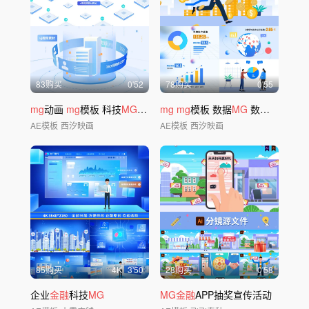
83购买
0'52
78购买
0'55
mg
动画
mg
模板 科技
MG
金融mg
mg
mg
模板 数据
MG
数据图表
mg
AE模板
西汐映画
AE模板
西汐映画
85购买
4
K
3'50
28购买
0'58
企业
金融
科技
MG
MG金融
APP抽奖宣传活动