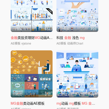
16购买
3'12
127购买
2'23
金融
类投资理财
MG
动画AE模板
科技
金融
浅色
mg
AE模板
vjalone
AE模板
动画师Charl
70购买
2'57
23购买
0'58
MG金融
类动画AE模板
mg
动画
mg
模板
MG
金融mg
金融
AE模板
vjalone
AE模板
西汐映画