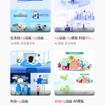
20购买
1'02
45购买
1'11
反洗钱
mg
动画
mg
动画 防诈骗
mg
mg
动画
动画
mg
模板 科技
MG
金融mg
AE模板
帧彩魔术师
AE模板
西汐映画
92购买
1'04
12购买
1'09
科技
mg
动画
金融mg
动画 AE模板