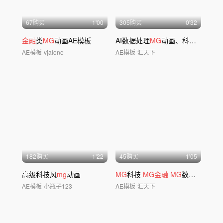
67购买
1'00
305购买
0'32
金融
类
MG
动画AE模板
AI数据处理
MG
动画、科技
MG
、
金
AE模板
vjalone
AE模板
汇天下
182购买
1'22
45购买
1'05
高级科技风
mg
动画
MG
科技
MG金融
MG
数据云
AE模板
小瓶子123
AE模板
汇天下