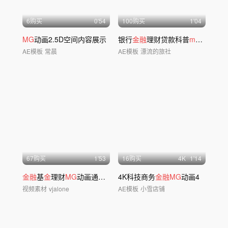
6购买
0'54
100购买
1'04
MG
动画2.5D空间内容展示
银行
金融
理财贷款科普
mg
动画
AE模板
常晨
AE模板
漂流的旅社
67购买
1'53
16购买
4
K
1'14
金融
基
金
理财
MG
动画通用视频素材
4K科技商务
金融MG
动画4
视频素材
vjalone
AE模板
小雪店铺