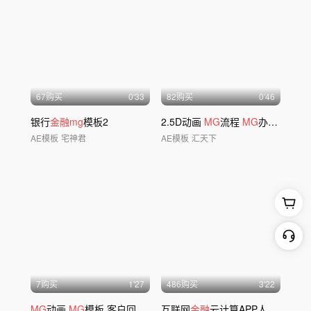
67购买
0'33
82购买
0'46
银行
金融mg
模板2
2.5D动画
MG
流程
MG
办公动画场景
AE模板
宅神君
AE模板
汇天下
7购买
1'27
486购买
3'22
MG
动画
MG
模板 客户回访 手机APP
互联网
金融
云计算APP人工智能网络大数据