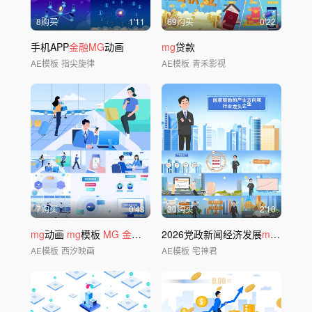
8购买
1'11
69购买
0'22
手机APP
金融MG
动画
mg
贷款
AE模板
指尖旋律
AE模板
青禾影视
7购买
0'48
30购买
2'10
mg
动画
mg
模板
MG
金融mg
2026党政新闻经济发展
mg
模板
AE模板
西汐映画
AE模板
宅神君