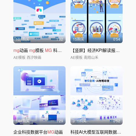
101购买
1'02
15购买
0'54
mg
动画
mg
模板
MG
科技
MG
【竖屏】经济KPI解读报告
MG
动画
AE模板
西汐映画
AE模板
南陌山禾
144购买
1'29
316购买
0'52
企业科技数据平台
MG
动画
科技AI大模型互联网数据矩阵
MG