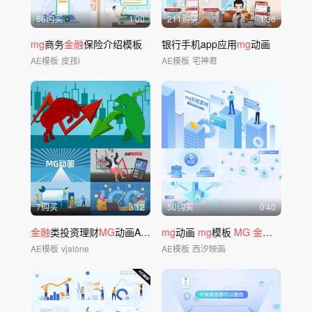
56购买
1'00
211购买
1'36
mg
商务
金融
保险介绍模板
银行手机app应用
mg
动画
AE模板
皮孩i
AE模板
宅神君
7购买
3'12
50购买
0'40
金融
类投资理财
MG
动画AE模板
mg
动画
mg
模板
MG
金融mg
AE模板
vjalone
AE模板
西汐映画