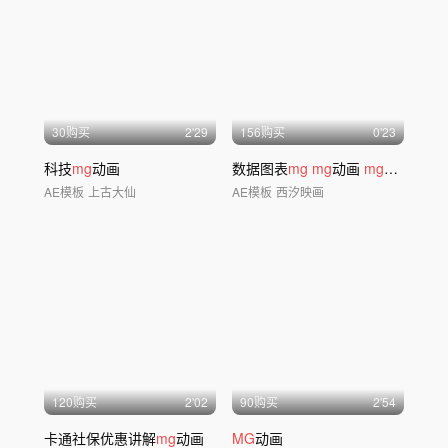
30购买
2'29
156购买
0'23
科技
mg
动画
数据图表
mg
mg
动画
mg
模板
MG
AE模板
上古大仙
AE模板
西汐映画
120购买
2'02
90购买
2'54
卡通社保优惠讲解
mg
动画
MG
动画