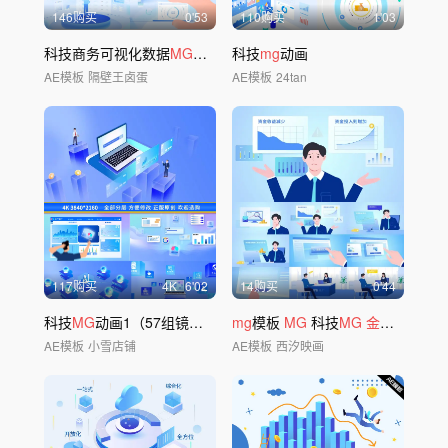
146购买
0'53
110购买
1'03
科技商务可视化数据
MG
动画
科技
mg
动画
AE模板
隔壁王卤蛋
AE模板
24tan
117购买
4
K
6'02
14购买
0'44
科技
MG
动画1（57组镜头）
mg
模板
MG
科技
MG
金融mg
AE模板
小雪店铺
AE模板
西汐映画