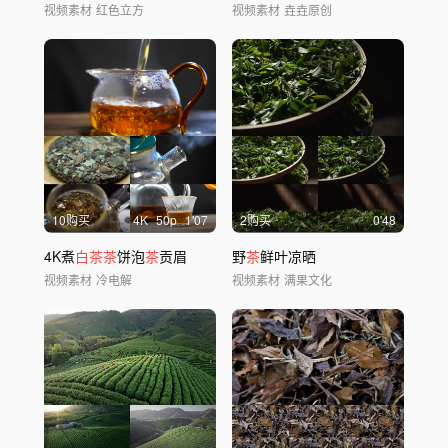
视频素材
红色立方
视频素材
垚垚原创
10购买
4
K
50
p
1'07
2购买
0'48
4K煮
白茶茶
饼泡
茶
贡眉
野
茶
鲜叶凉晒
视频素材
冷电解
视频素材
满果文化