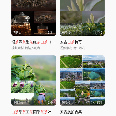
7购买
3'31
6购买
14'46
沏
茶
煮
茶
泡
茶
红
茶白茶
（升格慢动作）
安吉
白茶
特写
视频素材
请输入昵称
视频素材
老K阿六
16购买
2'44
5购买
4
K
3'37
白茶
采
茶
工
茶
园采
茶茶
叶特写
安吉航拍合集