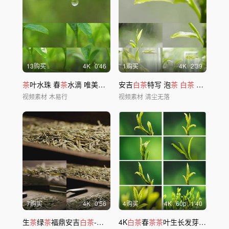
13购买
4
K
0'46
1购买
4
K
2'39
茶
叶水珠 春
茶
水滴 唯美
茶
叶 采
安吉
茶
品
白茶
茶
特写 泡
茶
白茶
绿
茶
茶
艺
视频素材
木易行
视频素材
清尘无落
7购买
4
K
0'56
4购买
4
K
60
p
1'40
生
茶
绿
茶
福鼎安吉
白茶
-
茶
叶特写
4K
白茶
春
茶茶
叶生长发芽延时合集（6组）