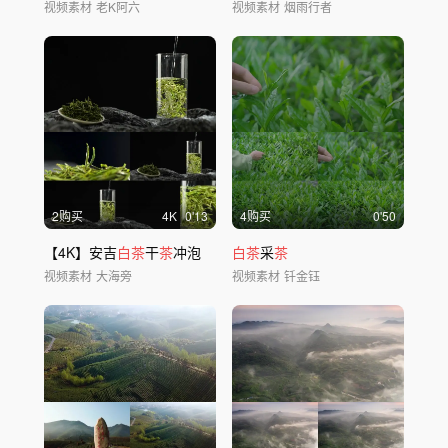
视频素材
老K阿六
视频素材
烟雨行者
2购买
4
K
0'13
4购买
0'50
【4K】安吉
白茶
干
茶
冲泡
白茶
采
茶
视频素材
大海旁
视频素材
钎金钰