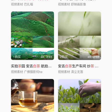
视频素材
巴扎喵
视频素材
舒映画影像
1购买
4
K
3'33
2购买
4
K
2'53
实拍
茶
园 安吉
白茶
航拍
茶
园
茶
安吉
山
白茶
白茶
生产车间 炒
茶
绿
茶
白茶
视频素材
广佛摄影何he
视频素材
清尘无落