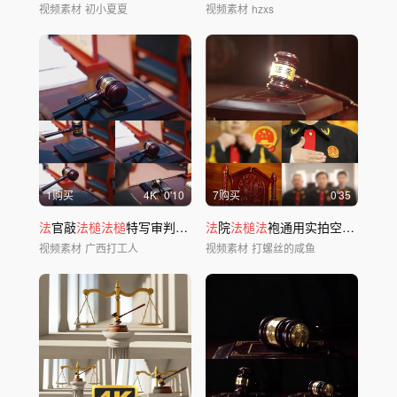
视频素材
初小夏夏
视频素材
hzxs
1购买
4
K
0'10
7购买
0'35
法
官敲
法槌法槌
特写审判
法
庭刑事
法
院
法
法槌法
律律师
袍通用实拍空镜头
视频素材
广西打工人
视频素材
打螺丝的咸鱼