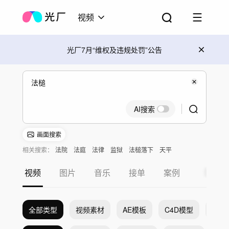
视频
光厂7月“维权及违规处罚”公告
AI搜索
画面搜索
相关搜索：
法院
法庭
法律
监狱
法槌落下
天平
视频
图片
音乐
接单
案例
全部类型
视频素材
AE模板
C4D模型
Pr模