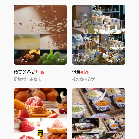
14购买
0'12
66购买
50
p
0'34
精美的各式
甜品
蛋糕
甜品
视频素材
条纹儿
视频素材
影艺