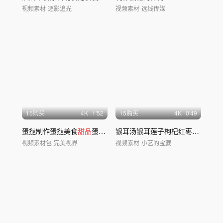
视频素材
逐影追光
视频素材
远线传媒
15购买
4
K
1'52
15购买
4
K
0'49
蛋挞制作蛋挞美食
甜品
蛋挞延时烘焙烤箱早餐
银耳汤银耳莲子枸杞红枣滋补养颜餐实拍素材
视频素材包
完美视界
视频素材
小艺的宝藏