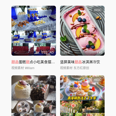
AIGC
4
K
0'22
AD
1购买
1'43
甜品
蛋糕
甜
点小吃美食摆盘企业团建年会茶歇
竖屏美味
甜品
冰淇淋冷饮
视频素材
Wlliam
视频素材
东方红原创
AIGC