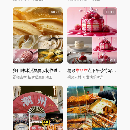
AIGC
AIGC
4购买
4
K
60
p
0'40
60
p
0'36
AD
多口味冰淇淋展示制作过程香草奶油雪糕
精致
甜品甜
点下午茶特写糕点点心 马卡龙
视频素材
招财猫原创动画
视频素材
开发快乐时光