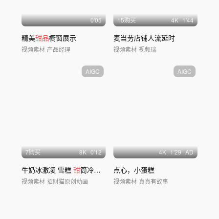
0'05
15购买
4
K
1'44
精美
甜品
橱窗展示
麦当劳店铺人流延时
视频素材
产品经理
视频素材
视频瑞
AIGC
AIGC
7购买
8
K
0'12
4
K
1'29
AD
牛奶冰激凌 雪糕
甜
筒冷饮
甜品
点心，小蛋糕
美食
视频素材
招财猫原创动画
视频素材
真真有故事