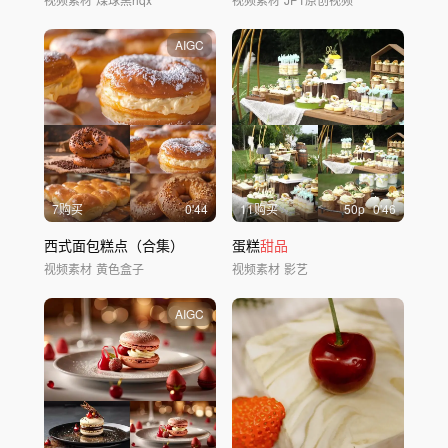
AIGC
7购买
0'44
11购买
50
p
0'46
西式面包糕点（合集）
蛋糕
甜品
视频素材
黄色盒子
视频素材
影艺
AIGC