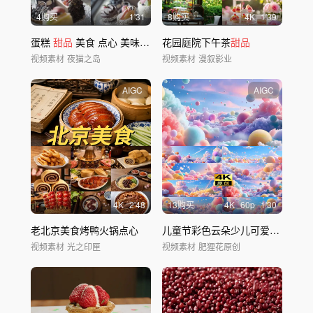
4购买
1'31
8购买
4
K
1'39
蛋糕
甜品
美食 点心 美味 幸福 小资
花园庭院下午茶
甜品
视频素材
夜猫之岛
视频素材
漫叙影业
AIGC
AIGC
4
K
2'48
13购买
4
K
60
p
1'30
老北京美食烤鸭火锅点心
儿童节彩色云朵少儿可爱梦幻LED大屏背景
视频素材
光之印匣
视频素材
肥狸花原创