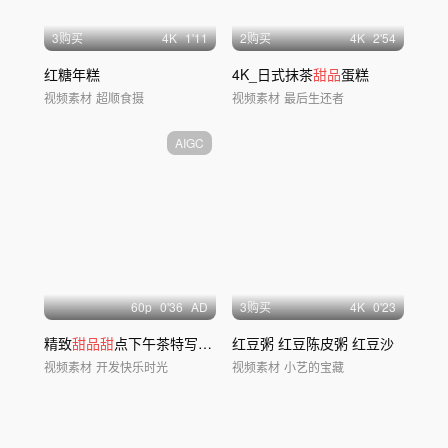
3购买
4
K
1'11
2购买
4
K
2'54
红糖年糕
4K_日式抹茶
甜品
蛋糕
视频素材
超顺食摄
视频素材
最后生还者
AIGC
60
p
0'36
AD
3购买
4
K
0'23
精致
甜品甜
点下午茶特写糕点点心 马卡龙
红豆粥 红豆陈皮粥 红豆沙
视频素材
开发快乐时光
视频素材
小艺的宝藏