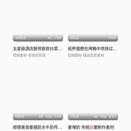
43购买
4
K
1'50
4购买
0'03
五星级酒店厨师厨房炒菜精致菜
品
纸杯蛋糕在烤箱中烘焙过程延时-A
视频素材
悦悦的视效
视频素材
精品优质素材
6购买
4
K
60
p
1'54
1购买
4
K
50
p
2'21
顺德美食姜撞奶水牛奶传统
甜品
姜埋奶 传统
小吃广州
甜品
甜
羹制作素材