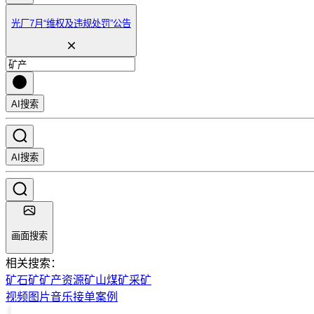
光厂7月“维权及违规处罚”公告
AI搜索
AI搜索
画面搜索
相关搜索：
矿石
矿
矿产资源
矿山
煤矿
采矿
视频
图片
音乐
接单
案例