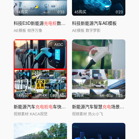
14购买
0'33
45购买
0'23
科技E3D新能源
充电桩
数据AE模板
科技新能源汽车AE模板
AE模板
帧序万像
AE模板
数字梦影
AIGC
14购买
4
K
1'13
AD
5购买
4
K
60
p
1'25
新能源汽车
充电桩电
车快速
充电
新能源汽车智慧
户外
充电
场景
电
动车
充
视频素材
KACA视觉
视频素材
热火小飞