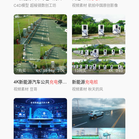
C4D模型
超棱镜数创工坊
视频素材
航拍中国原创影像
7购买
4
K
59.94
p
3'06
13购买
4
K
0'49
4K新能源汽车公共
充电
停车场航拍空镜
新能源
充电桩
视频素材
豆哥
视频素材
秋天的风