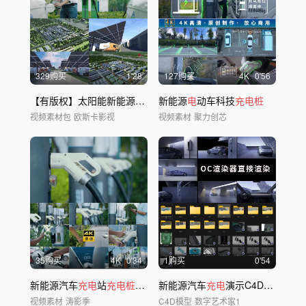
329购买
1'28
127购买
4
K
0'56
【有版权】太阳能新能源汽车
充电桩
新能源
电
动车科技
充电桩
视频素材包
欧斯卡影视
视频素材
聚力创芯
35购买
4
K
0'34
1购买
0'54
新能源汽车
充电
站
充电桩电
车
充电
新能源汽车
充电
演示C4D工程
视频素材
涛影季
C4D模型
数字艺术家1