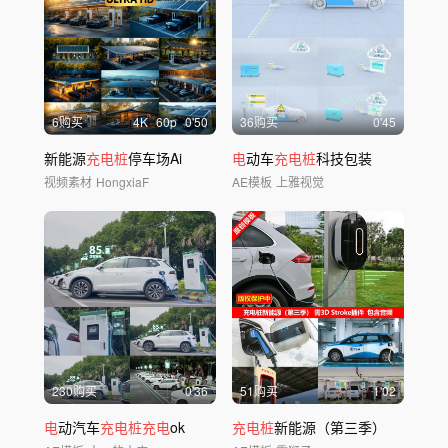
6购买
4
K
60
p
0'50
36购买
0'45
新能源
充电桩
停车场Ai
电
动车
充电桩
科技包装
视频素材
HongxiaF
AE模板
上雅视觉
230购买
0'36
51购买
1'02
电
动汽车
充电桩充电
ok
充电桩
新能源（第三季）