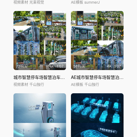
视频素材
光束视觉
AE模板
summerJ
73购买
4
K
1'07
58购买
4
K
1'07
城市智慧停车场智慧泊车新能源
充电桩
AE城市智慧停车场智慧泊车新能源
视频素材
千山独行
AE模板
千山独行