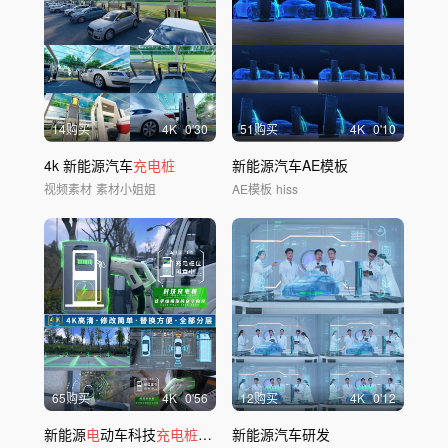
14购买
4
K
0'30
51购买
4
K
0'10
4k 新能源汽车
充电桩
新能源汽车AE模板
视频素材
素材小姐姐
AE模板
hiss
65购买
4
K
0'56
12购买
4
K
0'12
新能源
电
动车科技
充电桩
AE模板
新能源汽车研发