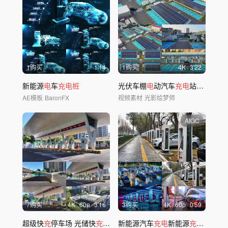
1购买
1'14
1购买
4
K
3'22
新能源
电
车
充电桩
光伏车棚
电
动汽车
充电
站光伏停车场
AE模板
BaronFX
视频素材
光影绘梦师
AIGC
7购买
4
K
60
p
3'16
3购买
4
K
60
p
0'59
超级快
充
停车场 光储快
充
光伏
新能源汽车
充电桩
充电
新能源
充电桩
新质