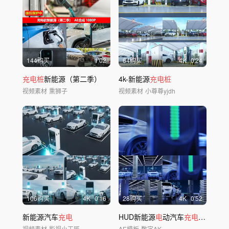
144购买
1'02
64购买
4
K
0'24
充电桩
新能源（第二季）
4k-新能源
充电桩
视频素材
熏狮子
视频素材
小尊尊yjdh
106购买
4
K
0'16
28购买
4
K
0'52
新能源汽车
充电
HUD新能源
电
动汽车
充电
站AE工程
视频素材
影视小工匠
AE模板
数字AK