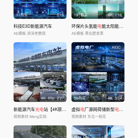
11购买
0'15
191购买
4
K
1'16
科技E3D新能源汽车
环保片头氢能
电
能太阳能绿色城市新能源
AE模板
资深老教授
AE模板
黑化肥发黑
AIGC
18购买
4
K
60
p
2'27
35购买
4
K
3'34
新能源汽车
充电
站【4K原创】
虚拟
电
厂源网荷储新型
电
力系统AI
视频素材
Meng实拍
视频素材
东北一枝花