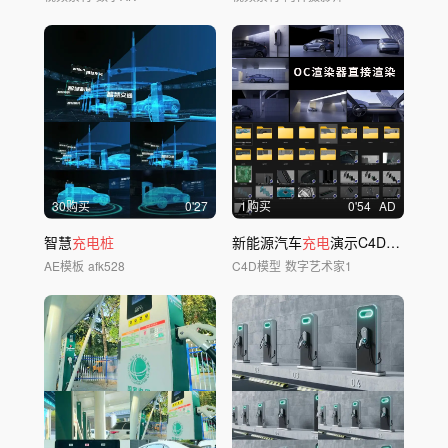
30购买
0'27
1购买
0'54
AD
智慧
充电桩
新能源汽车
充电
演示C4D工程
AE模板
afk528
C4D模型
数字艺术家1