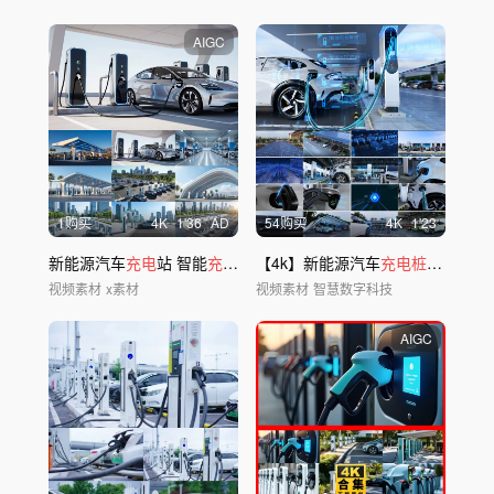
AIGC
1购买
4
K
1'36
AD
54购买
4
K
1'23
新能源汽车
充电
站 智能
充电桩
未来科技
【4k】新能源汽车
充电桩充电
视频素材
x素材
视频素材
智慧数字科技
AIGC