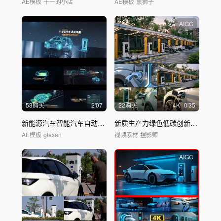
AE模板
十一的小店
AE模板
熏狮子
AIGC
53购买
2'07
22购买
4
K
0'35
新能源汽车智能汽车自动驾驶开场展示模板
新质生产力绿色低碳创新新能源汽车
AE模板
glexan
视频素材
捏影师
AIGC