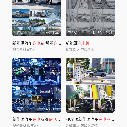
1购买
4
K
1'36
7购买
4
K
50
p
0'08
新能源汽车
充电
站 智能
充电桩
未来科技
新能源
充电桩
视频素材
x素材
视频素材
空濛新雨
9购买
4
K
1'11
30购买
4
K
50
p
1'13
新能源汽车
充电
特效
充电
站动
充电桩
4K早晚新能源汽车
画素材
充电桩充电
视频素材
数字AK
视频素材
阿祥摄影师