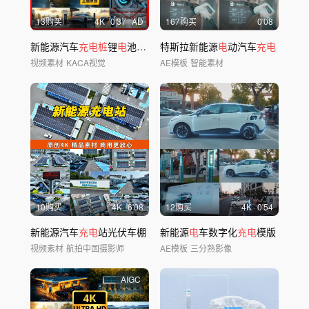
13购买
4
K
0'37
AD
167购买
0'08
新能源汽车
充电桩
锂
电
池行驶科技术AI发展
特斯拉新能源
电
动汽车
充电
视频素材
KACA视觉
AE模板
智能素材
10购买
4
K
6'08
12购买
4
K
0'54
新能源汽车
充电
站光伏车棚
新能源
电
车数字化
充电
模版
视频素材
航拍中国摄影师
AE模板
三分熟影像
AIGC