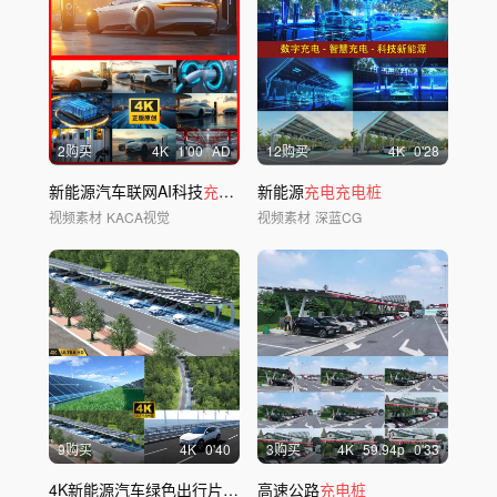
2购买
4
K
1'00
AD
12购买
4
K
0'28
新能源汽车联网AI科技
充电桩
锂
新能源
电
池
充电充电桩
视频素材
KACA视觉
视频素材
深蓝CG
9购买
4
K
0'40
3购买
4
K
59.94
p
0'33
4K新能源汽车绿色出行片头 AEC4D
高速公路
充电桩