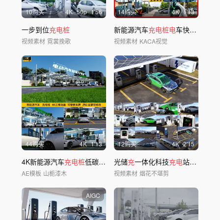
10购买
4
K
50
p
1'56
14购买
4
K
1'13
一步到位
充电桩
新能源汽车
充电桩电
车快速
充电
户
视频素材
霓裳挽歌
视频素材
KACA视觉
44购买
4
K
1'13
12购买
4
K
2'15
4K新能源汽车
充电桩
低碳科技三维动画AE
光储
充
一体化科技
充电
站新能源汽车
AE模板
山栀漆木
视频素材
烟花不堪剪
AIGC