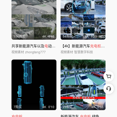
106购买
4
K
0'46
54购买
4
K
1'23
AD
共享新能源汽车以及
电
动汽车
充电
【4k】新能源汽车
实拍
充电桩充电
视频素材
zhongtang777
视频素材
智慧数字科技
7购买
4
K
0'10
23购买
4
K
0'55
充电桩
新能源汽车
充电桩
绿色出行