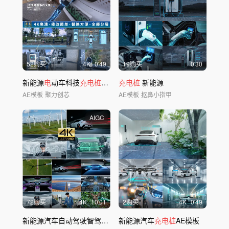
52购买
4
K
0'49
19购买
0'30
新能源
电
动车科技
充电桩
AE模板
充电桩
新能源
AE模板
聚力创芯
AE模板
抠鼻小指甲
AIGC
72购买
4
K
10'01
2购买
4
K
0'49
新能源汽车自动驾驶智驾智慧出行
新能源汽车
充电桩电
充电桩
池
AE模板