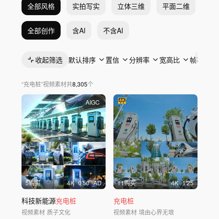
全部风格
实拍写实
立体三维
平面二维
抽
全部创作
含AI
不含AI
收起筛选
默认排序
置信
分辨率
宽高比
帧率
“
充电桩
”
视频素材
共
8,305
个
AIGC
5购买
4
K
0'50
AD
11购买
4
K
1'25
科技新能源
充电桩
充电桩
视频素材
质子文化
视频素材
境由心界无垠