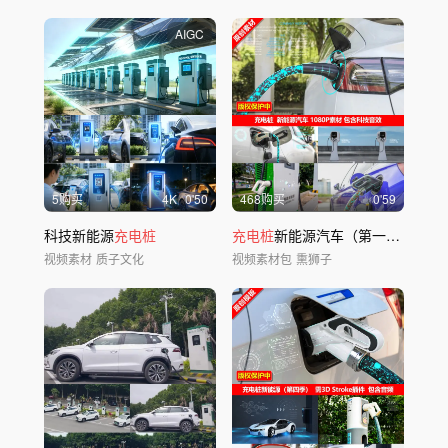
AIGC
5购买
4
K
0'50
468购买
0'59
科技新能源
充电桩
充电桩
新能源汽车（第一季）
视频素材
质子文化
视频素材包
熏狮子