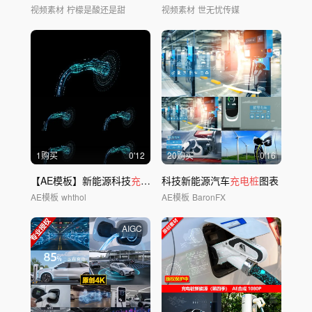
视频素材
柠檬是酸还是甜
视频素材
世无忧传媒
1购买
0'12
20购买
0'16
【AE模板】新能源科技
充电桩
科技新能源汽车
充电桩
图表
AE模板
whthol
AE模板
BaronFX
AIGC