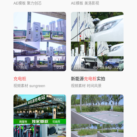
AE模板
聚力创芯
AE模板
美洛影视
17购买
0'34
12购买
4
K
59.94
p
1'22
充电桩
新能源
充电桩
实拍
视频素材
sungreen
视频素材
时间风景
AIGC