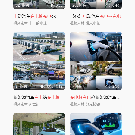
524购买
4
K
0'36
203购买
4
K
0'40
电
动汽车
充电桩充电
ok
【4k】
电
动汽车
充电桩充电
视频素材
十一的小店
视频素材
爆米小花
AIGC
AIGC
24购买
4
K
60
p
1'12
7购买
4
K
2'56
新能源汽车
充电
站
充电桩
充电桩充电
枪新能源汽车
充电
站汽
视频素材
AI世纪
视频素材
分光棱镜
AIGC