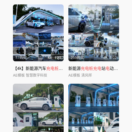
AIGC
77购买
4
K
1'23
259购买
4
K
1'02
【4k】新能源汽车
充电桩充电
新能源
充电桩充电
站
电
动汽车AE
AE模板
智慧数字科技
AE模板
清风样