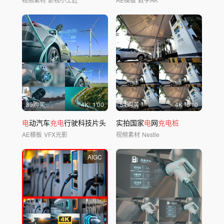
89购买
4
K
1'00
54购买
4
K
0'10
电
动汽车
充电
行驶科技片头
实拍国家
电
网
充电桩
AE模板
VFX光影
视频素材
Nestle
AIGC