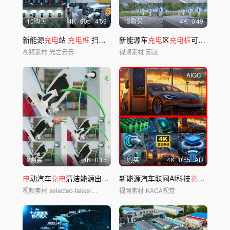
10购买
4
K
60
p
4'59
13购买
4
K
0'49
新能源
充电
站
充电桩
扫码
充电
新能源车
充电
区
充电桩
可
充电
停车
视频素材
光之云云
视频素材
茹晟
AIGC
2购买
4
K
0'15
1购买
4
K
0'55
AD
电
动汽车
充电
清洁能源出行车没
新能源汽车联网AI科技
电
了
电
车盖
充电桩
锂
电
视频素材
selected-takes/华夏视觉
视频素材
KACA视觉