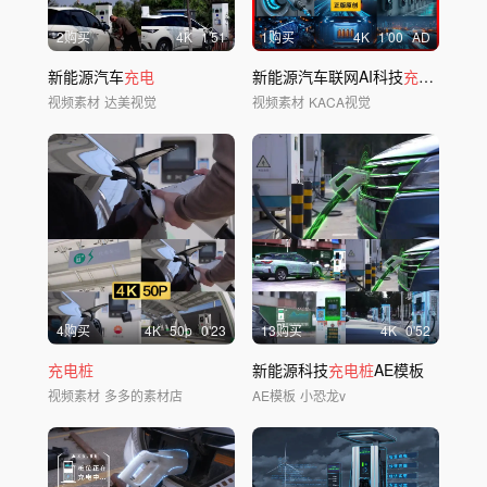
2购买
4
K
1'51
1购买
4
K
1'00
AD
新能源汽车
充电
新能源汽车联网AI科技
充电桩
锂
电
视频素材
达美视觉
视频素材
KACA视觉
4购买
4
K
50
p
0'23
13购买
4
K
0'52
充电桩
新能源科技
充电桩
AE模板
视频素材
多多的素材店
AE模板
小恐龙v