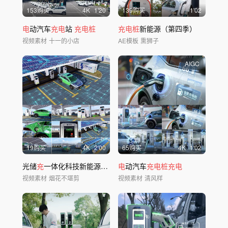
153购买
4
K
1'20
139购买
1'02
电
动汽车
充电
站
充电桩
充电桩
新能源（第四季）
视频素材
十一的小店
AE模板
熏狮子
AIGC
19购买
4
K
2'00
65购买
4
K
1'02
光储
充
一体化科技新能源汽车
充电
电
动汽车
站
充电桩
充电桩充电
视频素材
烟花不堪剪
视频素材
清风样