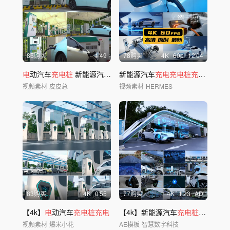
85购买
1'49
78购买
4
K
60
p
12'04
电
动汽车
充电桩
新能源汽车
充电桩
新能源汽车
实拍
充电充电桩充电
站
电
池
视频素材
皮皮总
视频素材
HERMES
83购买
4
K
0'55
77购买
4
K
1'23
AD
【4k】
电
动汽车
充电桩充电
【4k】新能源汽车
充电桩充电
视频素材
爆米小花
AE模板
智慧数字科技