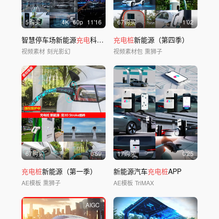
5购买
4
K
60
p
11'16
67购买
1'02
智慧停车场新能源
充电
科技停车未来停车场
充电桩
新能源（第四季）
视频素材
刻光影幻
视频素材包
熏狮子
67购买
0'59
17购买
0'25
充电桩
新能源（第一季）
新能源汽车
充电桩
APP
AE模板
熏狮子
AE模板
TriMAX
AIGC