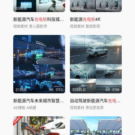
63购买
3'00
22购买
4
K
0'10
新能源汽车
充电桩
科技城市智慧城市环保汽车
新能源
充电桩
4K
视频素材
青儿摄影师
视频素材
慕辰影视
21购买
4
K
0'53
329购买
4
K
0'39
新能源汽车未来城市智慧出行C4DAE模板
自动驾驶新能源汽车
充电
行驶自动
AE模板
A帧藏
视频素材
黑化肥发黑