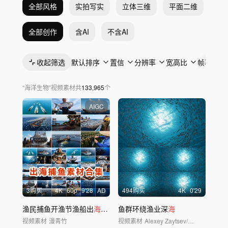
全部风格
实拍写实
立体三维
平面二维
抽
全部创作
含AI
不含AI
收起筛选
默认排序
置信
分辨率
宽高比
帧率
“
海洋生物
”
视频素材
共
133,965
个
AIGC
3购买
4
K
60
p
9'28
AD
494购买
4
K
0'29
渔民捕鱼开渔节渔船出
海
捕捞水产养殖
鱼群环绕渔业深
海
视频素材
漫青竹
视频素材
Alexey Zaytsev/华夏视觉