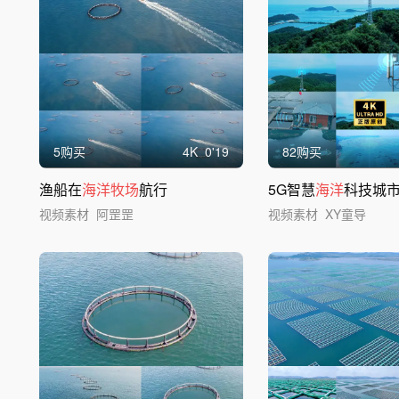
5购买
4
K
0'19
82购买
渔船在
海洋牧场
航行
5G智慧
海洋
科技城
视频素材
阿罡罡
视频素材
XY童导