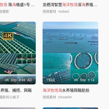
牧场
珠
海
格盛1号
海洋
经济
龙栖湾智慧
海洋牧场
深
海
养殖现代渔业
途摄影
视频素材
niubaxl
4
K
60
p
4'49
AD
7购买
4
K
50
p
5'14
上养殖、捕捞、网箱
海洋牧场海
水养殖网箱航拍
摄影的小疯子
视频素材
ichosefei