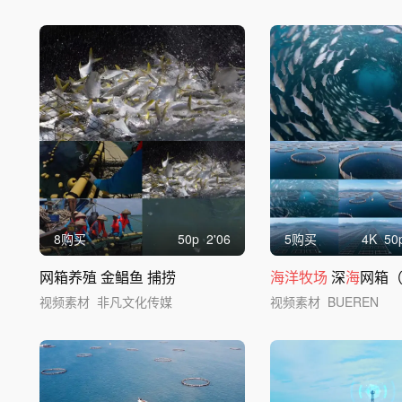
8购买
50
p
2'06
5购买
4
K
50
网箱养殖 金鲳鱼 捕捞
海洋牧场
深
海
网箱（商用
视频素材
非凡文化传媒
视频素材
BUEREN