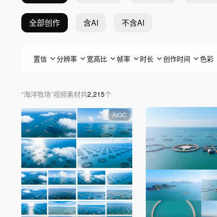
全部创作
含AI
不含AI
置信
分辨率
宽高比
帧率
时长
创作时间
色彩
“
海洋牧场
”
视频素材
共
2,215
个
AIGC