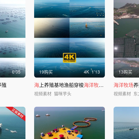
0'05
19购买
4
K
1'13
13购买
养殖
海
上养殖基地渔船穿梭
海洋牧场海洋
水产养殖
海洋牧场
养
视频素材
猫咪芋头
视频素材
东