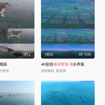
3'12
5购买
4
K
0'25
殖船
4K航拍
海洋牧场
海
水养殖
方影视
视频素材
影视镇