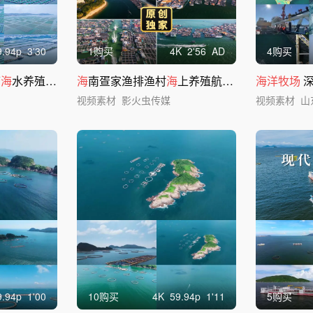
9.94
p
3'30
1购买
4
K
2'56
AD
4购买
箱
海
水养殖淡水养殖
海
南疍家渔排渔村
海
上养殖航拍金色夕阳
海洋牧场
海
面
视频素材
影火虫传媒
视频素材
山
9.94
p
1'00
10购买
4
K
59.94
p
1'11
5购买