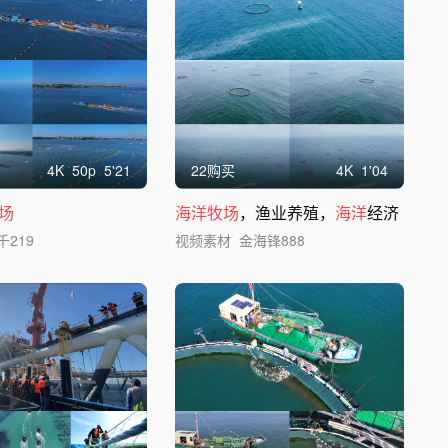
4
K
50
p
5'21
22购买
4
K
1'04
场
海洋牧场
，渔业养殖，
海洋
经济
千219
视频素材
金海锋888