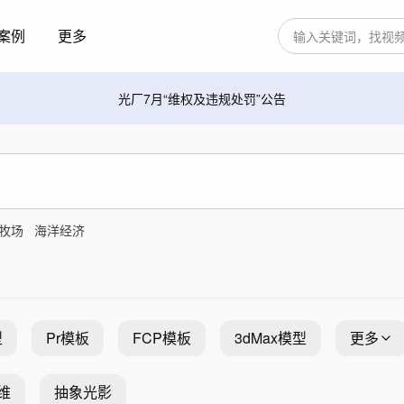
案例
更多
光厂7月“维权及违规处罚”公告
牧场
海洋经济
型
Pr模板
FCP模板
3dMax模型
更多
维
抽象光影