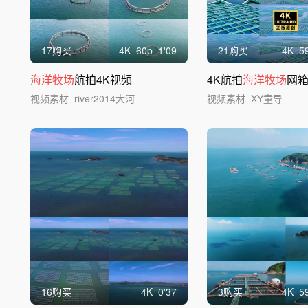
17购买
4
K
60
p
1'09
21购买
4
K
5
海洋牧场
航拍4K视频
4K航拍
海洋牧场
网
视频素材
river2014大河
视频素材
XY童导
16购买
4
K
0'37
3购买
4
K
5