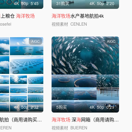
4
K
50
p
5'45
31购买
4
K
50
p
2'20
海
上粮仓
海洋牧场
海洋牧场
水产基地航拍4k
hosefei
视频素材
CENLEN
AIGC
AIGC
4
K
50
p
2'32
5购买
4
K
50
p
0'29
航拍（商用请购买企业授权）
海洋牧场
深
海
网箱（商用请购买企业版）
UEREN
视频素材
BUEREN