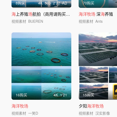
8购买
4
K
50
p
2'32
AD
70购买
海
上养殖
场
航拍（商用请购买企业授权）
海洋牧场
深
海
养殖
视频素材
BUEREN
视频素材
Ants
16购买
4
K
1'21
15购买
海洋牧场
夕阳
海洋牧场
视频素材
一笑D
视频素材
汉实影像