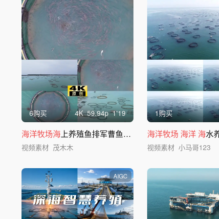
6购买
4
K
59.94
p
1'19
1购买
海洋牧场海
上养殖鱼排军曹鱼网箱
海洋牧场
海洋
海
水
视频素材
茂木木
视频素材
小马哥123
AIGC