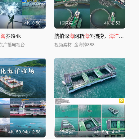
4
K
0'56
16购买
4
K
2'53
深
海
养殖4k
航拍深
海
网箱
海
鱼捕捞，
海洋牧场
东广播电视台
视频素材
金海锋888
4
K
59.94
p
2'58
25购买
4
K
50
p
4'43