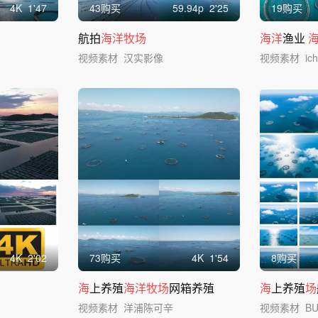
4
K
1'47
43购买
59.94
p
2'25
19购买
航拍
海洋牧场
海洋
渔业
视频素材
汉实影像
视频素材
ic
4
K
2'02
73购买
4
K
1'54
8购买
海
上养殖
海洋牧场
网箱养殖
海
上养殖
场
视频素材
洋浦陈可辛
视频素材
B