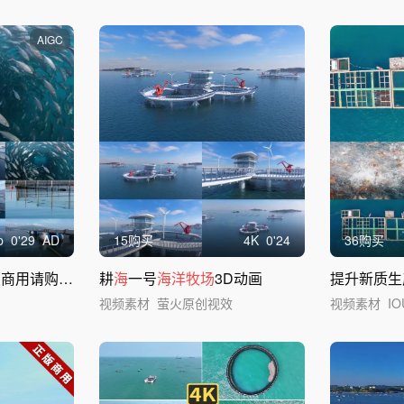
AIGC
p
0'29
AD
15购买
4
K
0'24
36购买
请购买企业版）
耕
海
一号
海洋牧场
3D动画
提升新质生
视频素材
萤火原创视效
视频素材
IO