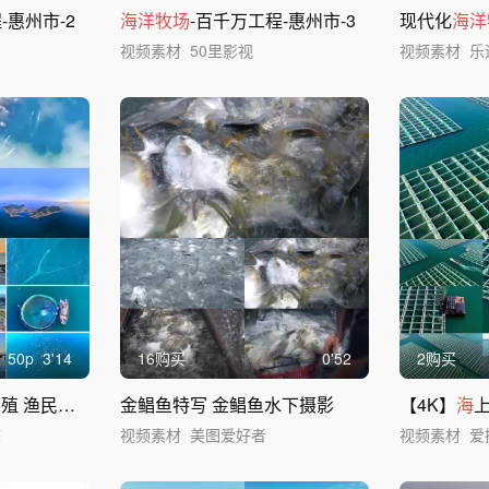
-惠州市-2
海洋牧场
-百千万工程-惠州市-3
现代化
海洋
视频素材
50里影视
视频素材
乐
50
p
3'14
16购买
0'52
2购买
殖 渔民捕鱼
金鲳鱼特写 金鲳鱼水下摄影
【4K】
海
旅
视频素材
美图爱好者
视频素材
爱