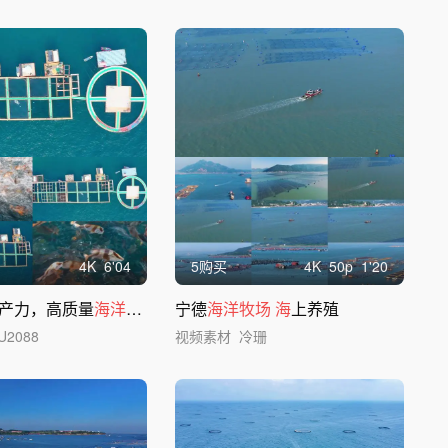
4
K
6'04
5购买
4
K
50
p
1'20
产力，高质量
海洋牧场
建设
宁德
海洋牧场
海
上养殖
U2088
视频素材
冷珊