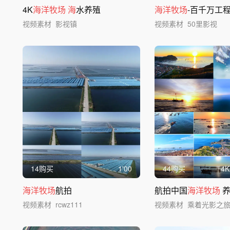
4K
海洋牧场
海
水养殖
海洋牧场
-百千万工程
视频素材
影视镇
视频素材
50里影视
14购买
1'00
44购买
4
K
海洋牧场
航拍
航拍中国
海洋牧场
养
视频素材
rcwz111
视频素材
乘着光影之