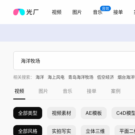
音效
视频
图片
音乐
接单
相关搜索：
海洋
海上风电
青岛海洋牧场
低空经济
烟台海洋
视频
图片
音乐
接单
案例
全部类型
视频素材
AE模板
C4D模
全部风格
实拍写实
立体三维
平面二