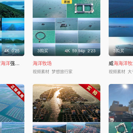
4
K
0'25
3购买
4
K
59.94
p
2'23
3购买
市
海洋
强国素材
海洋牧场
威
海海洋牧
视频素材
梦想旅行家
视频素材
大