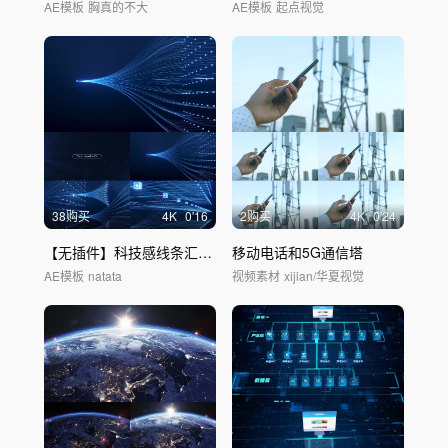
AE模板
胸真的不大
AE模板
起点视觉
38购买
4
K
0'16
2购买
4
K
0'24
【无插件】科技感线条汇聚_AE+C4D
移动电话和5G通信塔
AE模板
natata
视频素材
xijian/华夏视觉