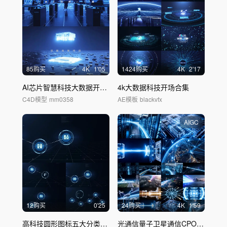
85购买
4
K
1'05
1424购买
4
K
2'17
AI芯片智慧科技大数据开场C4DAE工程
4k大数据科技开场合集
C4D模型
mm0358
AE模板
blackvfx
AIGC
12购买
0'25
24购买
4
K
1'59
高科技圆形图标五大分类
连接
光通信量子卫星通信CPO光纤通信激光芯片