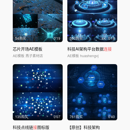
54购买
0'19
350购买
4
K
0'18
芯片开场AE模板
科技AI架构平台数据
连接
AE模板
燕子素材店
AE模板
huashengvj
135购买
0'07
761购买
0'40
科技点线链
接
图标版
【原创】科技架构