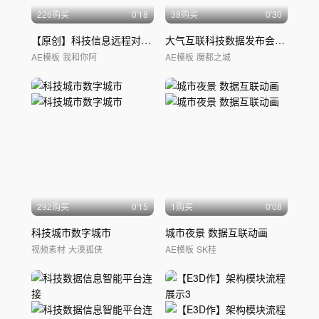
226购买
0'18
38购买
0'30
【原创】科技信息远程对
接
智能对话
大气互联科技数据发布会开场AE宽屏片头
AE模板
我和你阿
AE模板
魔都之城
292购买
0'15
1购买
0'08
科技城市数字城市
城市夜景 数据互联动画
视频素材
大漠孤侠
AE模板
SK桂