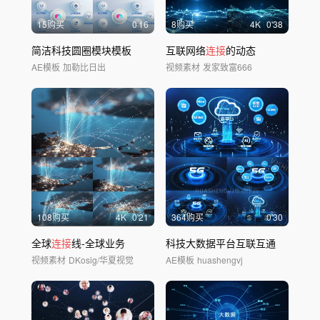
15购买
0'16
8购买
4
K
0'38
简洁科技圆圈模块模板
互联网络
连接
的动态
AE模板
加勒比日出
视频素材
发家致富666
108购买
4
K
0'21
364购买
0'30
全球
连接
线-全球业务
科技大数据平台互联互通
视频素材
DKosig/华夏视觉
AE模板
huashengvj