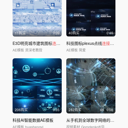
11购买
0'20
40购买
0'46
E3D明亮城市建筑图标
连接
文字
科技图标plexus点线
连接
大事记文
AE模板
资深老教授
AE模板
简爱
206购买
0'35
282购买
4
K
0'08
科技AI智能数据AE模板
从手机到全球数字网络的信息线的电子商务
AE模板
huashengvj
视频素材
Gorodenkoff/华夏视觉