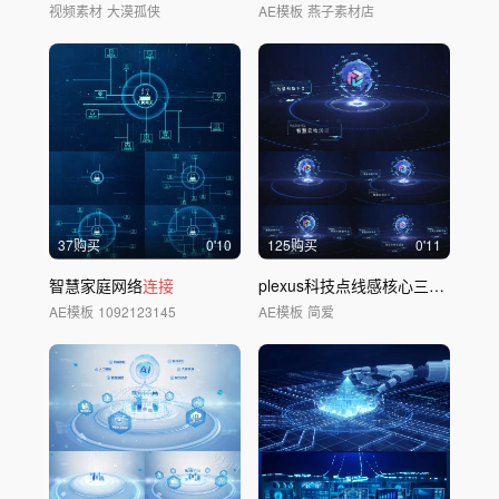
视频素材
大漠孤侠
AE模板
燕子素材店
37购买
0'10
125购买
0'11
智慧家庭网络
连接
plexus科技点线感核心三大平台字幕
AE模板
1092123145
AE模板
简爱