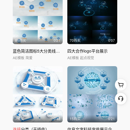
86购买
0'21
70购买
0'07
蓝色简洁图标5大分类线条流程
四大合作logo平台展示
连接
AE模板
简爱
AE模板
起点视觉
3购买
0'48
15购买
0'21
连接
分类（无插件）
信息文字科技宣传展示企业AE模板