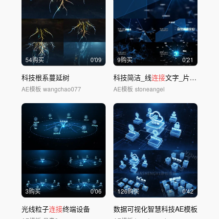
54购买
0'09
9购买
0'21
科技根系蔓延树
科技简洁_线
连接
文字_片头专用
AE模板
wangchao077
AE模板
stoneangel
3购买
0'06
126购买
0'42
光线粒子
连接
终端设备
数据可视化智慧科技AE模板