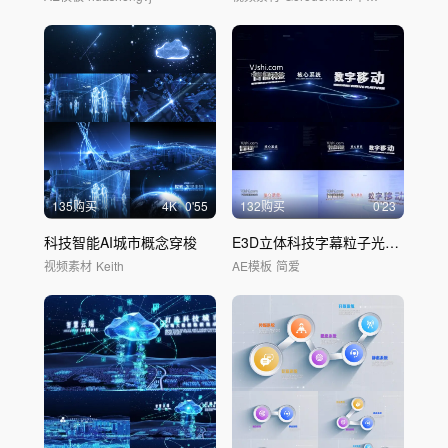
135购买
4
K
0'55
132购买
0'23
科技智能AI城市概念穿梭
E3D立体科技字幕粒子光线
连接连
视频素材
Keith
AE模板
简爱