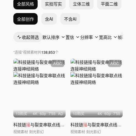
全部风格
实拍写实
立体三维
平面二维
抽
全部创作
含AI
不含AI
收起筛选
默认排序
置信
分辨率
宽高比
帧率
“
连接
”
视频素材
共
138,853
个
AIGC
AIGC
10购买
4
K
60
p
7'55
AD
10购买
4
K
60
p
7'55
科技链
接
与裂变串联点线
连接
神经网络
科技链
接
与裂变串联点线
连接
神经
视频素材
刻光影幻
视频素材
刻光影幻