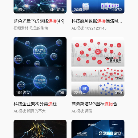
1购买
4
K
0'10
20购买
0'52
蓝色光晕下的网络
连接
[4K]
科技感AI数据
连接
简洁MG动画
视频素材
吹鱼的泡泡
AE模板
1092123145
199购买
1'06
22购买
0'20
科技企业架构分类
连
线
商务简洁MG图标
连接
合作展示
AE模板
胸真的不大
AE模板
简爱