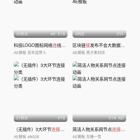
30购买
4
K
0'16
4购买
0'51
科技LOGO图标网络
连
线动画
区块链
接
发布不会大数据AE模板
AE模板
百年追梦人
AE模板
燕子素材店
21购买
0'10
0'14
AD
（无插件）3大环节
连接
分类
简洁人物关系网节点
连接
动画
AE模板
afk528
AE模板
先睡一觉