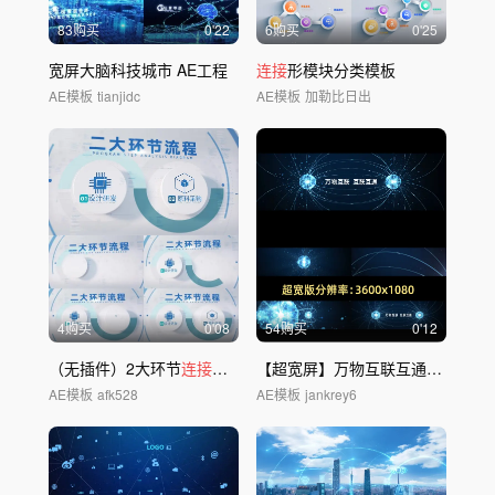
83购买
0'22
6购买
0'25
宽屏大脑科技城市 AE工程
连接
形模块分类模板
AE模板
tianjidc
AE模板
加勒比日出
4购买
0'08
54购买
0'12
（无插件）2大环节
连接
分类
【超宽屏】万物互联互通链
接
1b
AE模板
afk528
AE模板
jankrey6