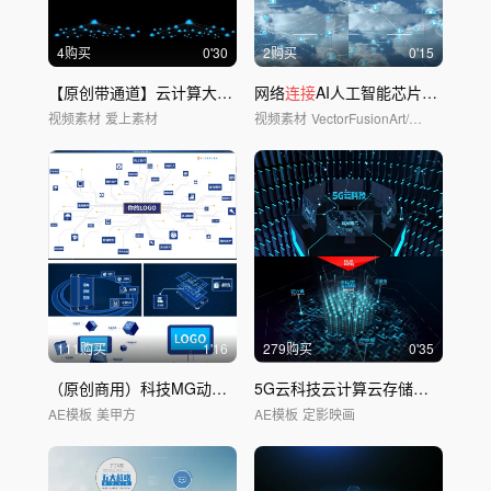
4购买
0'30
2购买
0'15
【原创带通道】云计算大数据云端网络
网络
连接
连接
AI人工智能芯片UI高科技大数据
视频素材
爱上素材
视频素材
VectorFusionArt/华夏视觉
111购买
1'16
279购买
0'35
（原创商用）科技MG动画点线链
接
5G云科技云计算云存储云
连接
ae
AE模板
美甲方
AE模板
定影映画