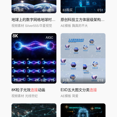
34购买
4
K
0'20
63购买
0'31
地球上的数字网格地球村大数据宇宙星空
原创科技立方体层级架构
连接
立体
视频素材
Silver555/华夏视觉
AE模板
胸真的不大
AIGC
1购买
4
K
63
p
0'10
31购买
0'18
8K粒子光效
连接
动画
E3D五大图文分类
连接
视频素材
光线世纪
AE模板
简爱