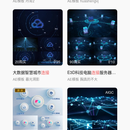
AE模板
丹青2
AE模板
huashengvj
20购买
0'25
90购买
0'10
大数据智慧城市
连接
E3D科技电脑
连接
服务器终端信息传输
AE模板
暮光溯影
AE模板
胸真的不大
AIGC