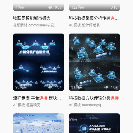
4购买
4
K
0'07
122购买
0'10
物联网智能城市概念
科技数据采集分析传输
连接
展示包
视频素材
cofotoisme/华夏视觉
AE模板
设计师老袁
90购买
4
K
1'04
31购买
4
K
1'07
流程步骤 平台
连接
模块传输
科技数据方块传输分类
连接
AE模板
榧常响亮
AE模板
huashengvj