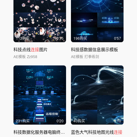
112购买
0'15
196购买
0'57
科技点线
连接
图片
科技感数据信息展示模板
AE模板
Zz958
AE模板
打拳练剑
231购买
0'20
40购买
0'10
科技数据化服务器电脑终端
连接
蓝色大气科技地图光线
云储存
连接