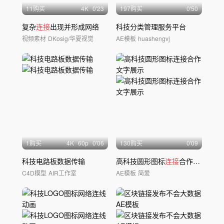
11购买
4
K
0'23
197购买
0'50
复杂
连接
出现并形成网络
科技分类管理服务平台
视频素材
DKosig/华夏视觉
AE模板
huashengvj
1购买
4
K
60
p
0'06
130购买
0'09
科技电路板数据传输
高科技圆形图标
连接
合作文字展示
C4D模型
AIR工作室
AE模板
简爱