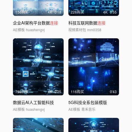
156购买
4
K
0'18
226购买
4
K
0'55
企业AI架构平台数据
连接
科技互联网数据
连接
AE模板
huashengvj
视频素材包
mm0358
793购买
4
K
0'25
116购买
0'43
数据云AI人工智能科技
5G科技全系包装模版
AE模板
huashengvj
AE模板
青禾音乐