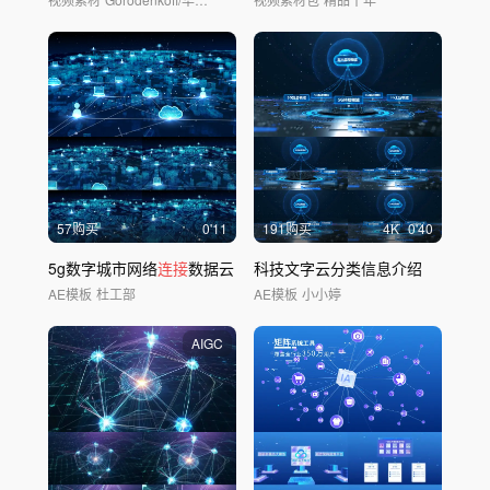
57购买
0'11
191购买
4
K
0'40
5g数字城市网络
连接
数据云
科技文字云分类信息介绍
AE模板
杜工部
AE模板
小小婷
AIGC