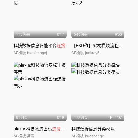
115购买
0'17
540购买
0'56
科技数据信息智能平台
连接
【E3D作】架构模块流程展示3
AE模板
huashengvj
AE模板
jankrey6
91购买
0'19
172购买
4
K
1'07
plexus科技物流图标
连接
展示
科技数据信息分类模块
AE模板
简爱
AE模板
huashengvj