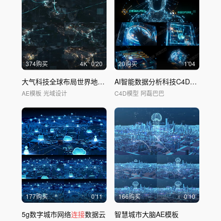
374购买
4
K
0'20
20购买
1'04
大气科技全球布局世界地图区位
AI智能数据分析科技C4D工程
AE模板
光域设计
C4D模型
阿磊巴巴
177购买
0'11
166购买
0'10
5g数字城市网络
连接
数据云
智慧城市大脑AE模板