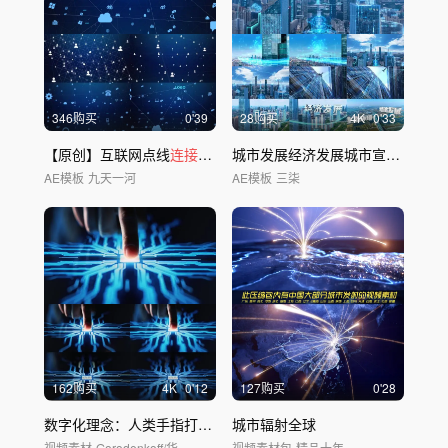
346购买
0'39
28购买
4
K
0'33
【原创】互联网点线
连接
图标模板
城市发展经济发展城市宣传AI赋能
AE模板
九天一河
AE模板
三柒
162购买
4
K
0'12
127购买
0'28
数字化理念：人类手指打开触摸屏按钮
城市辐射全球
视频素材
Gorodenkoff/华夏视觉
视频素材包
精品十年