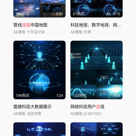
930购买
0'31
21购买
4
K
0'15
管线
连接
中国地图
科技地球、数字地球、网络地球
AE模板
十年设计库
AE模板
杜甫
199购买
1'24
122购买
0'08
震撼科技大数据展示
网络科技用户
连
线
AE模板
流逝青春
AE模板
jt19870521