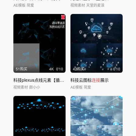
AE模板
简爱
视频素材
天堂的麦浪
51购买
4
K
0'10
42购买
0'10
科技plexus点线元素【循环带通道】
科技云图标
连接
展示
视频素材
颜小小
AE模板
简爱