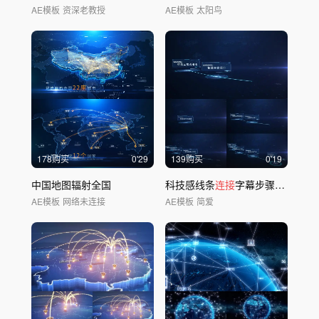
AE模板
资深老教授
AE模板
太阳鸟
178购买
0'29
139购买
0'19
中国地图辐射全国
科技感线条
连接
字幕步骤流程
AE模板
网络未连接
AE模板
简爱