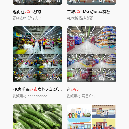
9购买
4
K
60
p
0'38
43购买
4
K
60
p
0'15
逛街在
超市
购物
生鲜
超市
MG动画ae模板
视频素材
郑宜大哥
AE模板
酷克影视
72购买
4
K
0'08
9购买
4
K
59
p
0'28
4K家乐福
超市
卖场人流延时摄影
逛
超市
视频素材
dongchenad
视频素材
满意广告