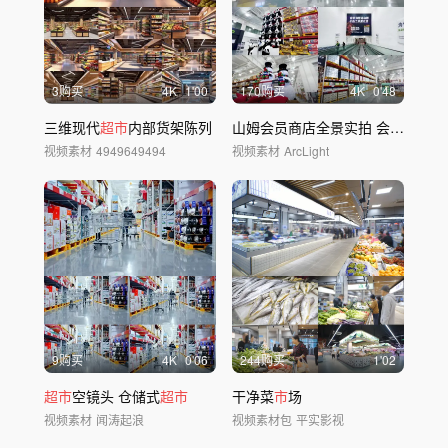
3购买
4
K
1'00
170购买
4
K
0'48
三维现代
超市
内部货架陈列
山姆会员商店全景实拍 会员商
超
消
视频素材
4949649494
视频素材
ArcLight
9购买
4
K
0'06
244购买
1'02
超市
空镜头 仓储式
超市
干净菜
市
场
视频素材
闻涛起浪
视频素材包
平实影视