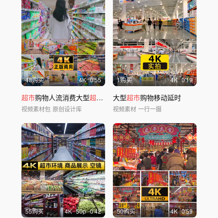
48购买
4
K
0'55
1购买
4
K
0'19
超市
购物人流消费大型
超市
百货过年延时
大型
超市
购物移动延时
超市
视频素材包
原创设计库
视频素材
一行一摄
55购买
4
K
50
p
0'42
50购买
4
K
0'59