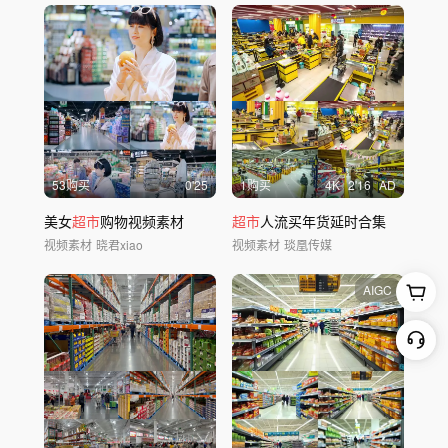
53购买
0'25
1购买
4
K
2'16
AD
美女
超市
购物视频素材
超市
人流买年货延时合集
视频素材
晓君xiao
视频素材
琰凰传媒
AIGC