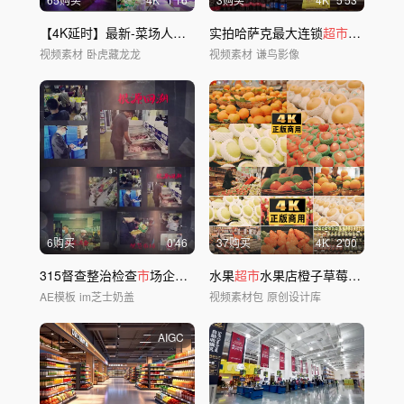
【4K延时】最新-菜场人流延时
实拍哈萨克最大连锁
超市
-SMALL
视频素材
卧虎藏龙龙
视频素材
谦鸟影像
6购买
0'46
37购买
4
K
2'00
315督查整治检查
市
场企业新闻体育图片
水果
超市
水果店橙子草莓苹果购物
AE模板
im芝士奶盖
视频素材包
原创设计库
AIGC