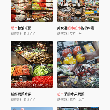
2购买
4
K
50
p
1'24
AD
3购买
4
K
1'00
超市
粮油米面
美女逛
超市超市
购物ai素材原创
视频素材
司徒娇娇
视频素材
梦幻广告
8购买
4
K
50
p
0'55
19购买
1'50
新鲜蔬菜水果
超市
采购水果蔬菜
视频素材
司徒娇娇
视频素材
花伦小丸子