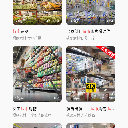
69购买
4
K
1'04
84购买
4'34
超市
蔬菜
【原创】
超市
购物慢动作
视频素材
专业拍摄
视频素材包
陈三斤
1购买
0'04
35购买
4
K
50
p
0'50
女生
超市
购物
演员出演——
超市
购物
超市
结算 
视频素材
一个好人的素材
视频素材
东方映画