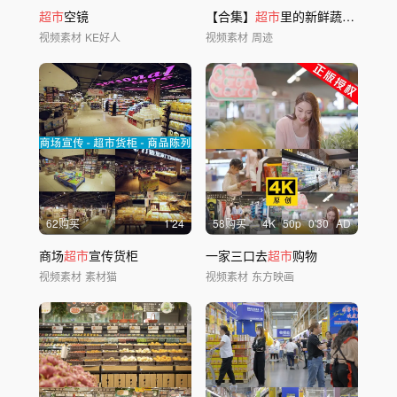
超市
空镜
【合集】
超市
里的新鲜蔬菜水果有机蔬菜
视频素材
KE好人
视频素材
周迹
62购买
1'24
58购买
4
K
50
p
0'30
AD
商场
超市
宣传货柜
一家三口去
超市
购物
视频素材
素材猫
视频素材
东方映画