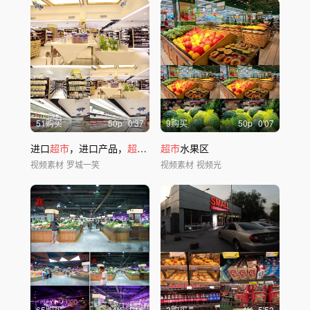
51购买
50
p
0'37
9购买
50
p
0'07
进口
超市
，进口产品，
超市
购物，商场
超市
水果区
视频素材
罗城一笑
视频素材
视频光
65购买
4
K
1'16
3购买
4
K
5'53