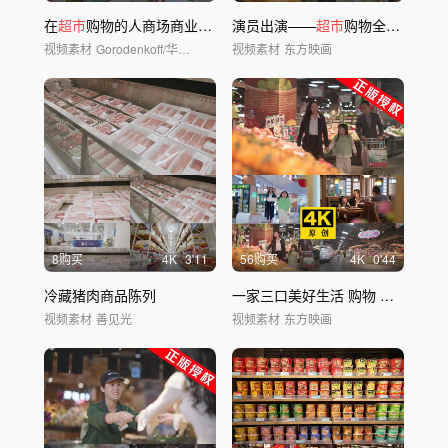
在
超市
购物的人商场商业品牌导购
演员出演——
超市
人流量
超市
购物全系列
视频素材
Gorodenkoff/华夏视觉
视频素材
东方映画
8购买
4
K
3'11
56购买
4
K
0'44
冷藏猪肉商品陈列
一家三口美好生活 购物 生活
视频素材
善见光
视频素材
东方映画