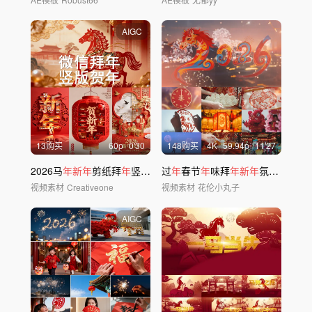
AIGC
13购买
60
p
0'30
148购买
4
K
59.94
p
11'27
2026马
年新年
剪纸拜
年
竖版微信
过
新年
年
春节
祝福
年
味拜
年新年
氛围
年
夜饭
视频素材
Creativeone
视频素材
花伦小丸子
AIGC