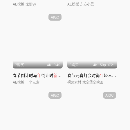
AE模板
尤郁yy
AE模板
东方小晨
AIGC
7购买
4
K
0'40
3购买
4
K
50
p
0'21
春节倒计时马
年
倒计时
新年
倒计时
春节元宵灯会时尚
年
轻人庙会市集舞狮
AE模板
一个元素
视频素材
太空堡垒映画
AIGC
AIGC