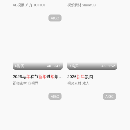
AE模板
卉卉HUIHUI
视频素材
xiaowu8
AIGC
6购买
4
K
9'47
1购买
4
K
1'52
2026马
年
春节
新年
过
年
烟花除夕团圆民俗
2026
新年
氛围
视频素材
欣视界
视频素材
戏人
AIGC
AIGC