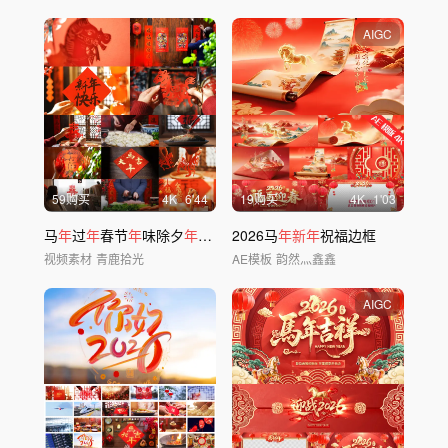
AIGC
59购买
4
K
6'44
19购买
4
K
1'03
马
年
过
年
春节
年
味除夕
年
夜饭团聚
2026马
新年
年新年
氛围
祝福边框
视频素材
青鹿拾光
AE模板
韵然灬鑫鑫
AIGC