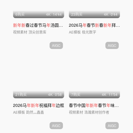
6购买
4
K
14'44
23购买
4
K
0'44
新年新
春过春节马
年
汤圆团圆
年
2026马
味除夕
年
年
春节
夜饭
新
春
新年
拜
年
祝福框
视频素材
顶尖创意库
AE模板
极光数字
AIGC
AIGC
21购买
4
K
0'58
7购买
4
K
11'54
2026马
年新年
祝福拜
年
边框
春节中国
年新年
春节
年
味烟花除夕团圆打铁花
AE模板
韵然灬鑫鑫
视频素材
浩瀚素材创作者
AIGC
AIGC