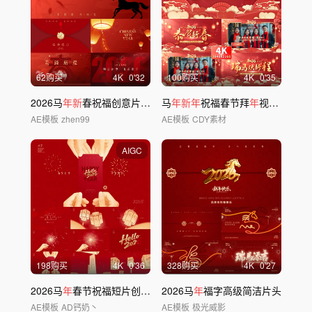
62购买
4
K
0'32
100购买
4
K
0'35
2026马
年新
春祝福创意片头(无插件)
马
年新年
祝福春节拜
年
视频框AE模板 06
AE模板
zhen99
AE模板
CDY素材
AIGC
198购买
4
K
0'36
328购买
4
K
0'27
2026马
年
春节祝福短片创意片头模板
2026马
年
福字高级简洁片头
AE模板
AD钙奶丶
AE模板
极光威影