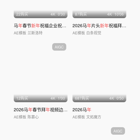
22购买
4
K
0'30
87购买
4
K
10'06
马
年
春节
新年
祝福企业祝福边框
2026马
年
片头
新年
祝福拜
年
边框马
AE模板
兰斯洛特
AE模板
白条视觉
AIGC
12购买
4
K
1'00
687购买
4
K
0'50
2026马
年
春节拜
年
视频边框创意祝福片头
2026马
年
AE模板
陈慕心
AE模板
文拓魔方
AIGC