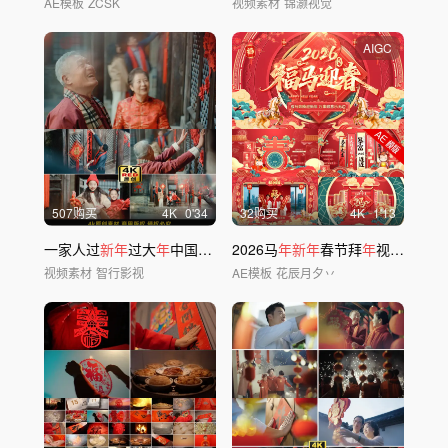
AE模板
ZCSK
视频素材
锦灏视觉
AIGC
507购买
4
K
0'34
32购买
4
K
1'13
一家人过
新年
过大
年
中国春节气氛
2026马
年新年
春节拜
年
视频片头
视频素材
智行影视
AE模板
花辰月夕丷