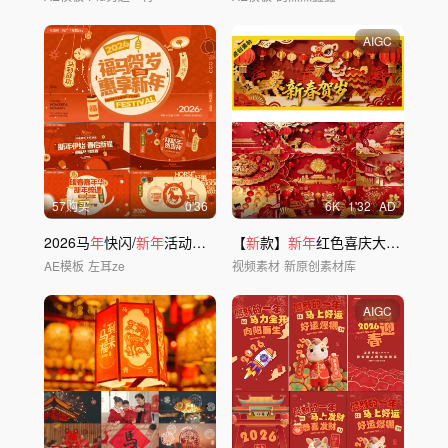
AIGC
57购买
0'36
6
K
1'32
AD
2026马
年
快闪/
新年
活动快闪/
新年
【
新
片头
款】
新年
红色喜庆大气中国风春节片头
AE模板
左耳ze
视频素材
新原创素材库
AIGC