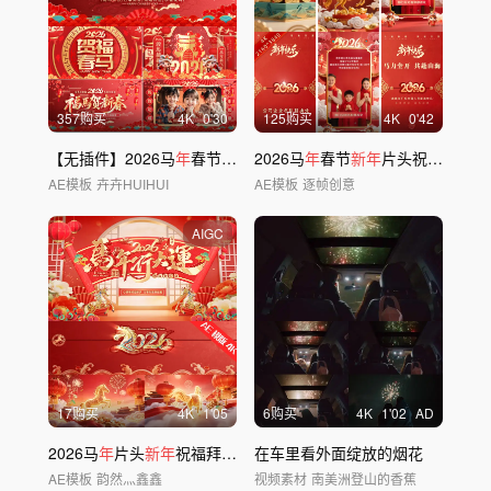
357购买
4
K
0'30
125购买
4
K
0'42
【无插件】2026马
年
春节
新年
片头
2026马
年
春节
新年
片头祝福拜
年
边
AE模板
卉卉HUIHUI
AE模板
逐帧创意
AIGC
17购买
4
K
1'05
6购买
4
K
1'02
AD
2026马
年
片头
新年
祝福拜
年
边框
在车里看外面绽放的烟花
AE模板
韵然灬鑫鑫
视频素材
南美洲登山的香蕉