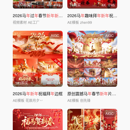
1377购买
4
K
4'49
74购买
4
K
0'46
2026马
年
过
年
春节
新年新
春合集
2026马
年
味
年
趣味拜
年新年
祝福快闪
视频素材
AE工厂
AE模板
zhen99
AIGC
AIGC
103购买
4
K
0'44
314购买
4
K
1'11
2026马
年新年
祝福拜
年
边框
原创震撼马
年
春节
新年
片头开场
AE模板
花辰月夕丷
AE模板
创先锋
AIGC