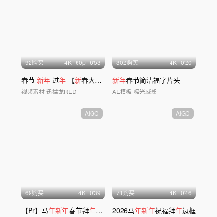
92购买
4
K
60
p
6'53
302购买
4
K
0'20
春节
新年
过
年
【
新
春大合集】
新年
春节简洁福字片头
视频素材
迅猛龙RED
AE模板
极光威影
AIGC
AIGC
69购买
4
K
0'39
71购买
4
K
0'46
【Pr】马
年新年
春节拜
年
视频框 03
2026马
年新年
祝福拜
年
边框