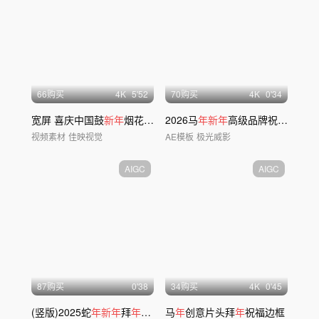
66购买
4
K
5'52
70购买
4
K
0'34
宽屏 喜庆中国鼓
新年
烟花锣鼓大气晚会开场
2026马
年新年
高级品牌祝福片头
视频素材
佳映视觉
AE模板
极光威影
AIGC
AIGC
87购买
0'38
34购买
4
K
0'45
(竖版)2025蛇
年新年
拜
年
视频
新年
马
年
快闪
创意片头拜
年
祝福边框