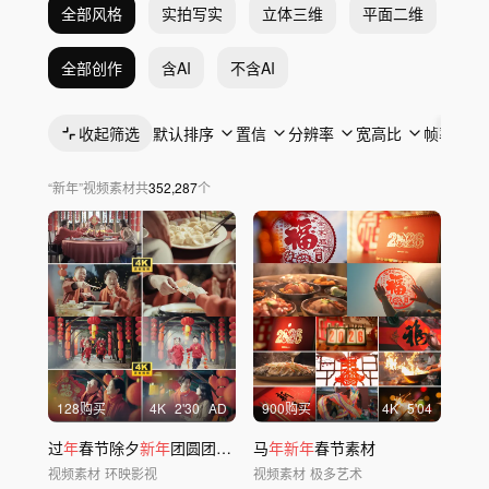
全部风格
实拍写实
立体三维
平面二维
抽
全部创作
含AI
不含AI
收起筛选
默认排序
置信
分辨率
宽高比
帧率
“
新年
”
视频素材
共
352,287
个
128购买
4
K
2'30
AD
900购买
4
K
5'04
过
年
春节除夕
新年
团圆团聚团圆饭
马
年新年
年
夜饭烟花
春节素材
视频素材
环映影视
视频素材
极多艺术