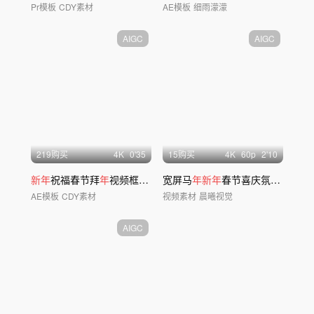
Pr模板
CDY素材
AE模板
细雨濛濛
AIGC
AIGC
219购买
4
K
0'35
15购买
4
K
60
p
2'10
新年
祝福春节拜
年
视频框AE模板 02
宽屏马
年新年
春节喜庆氛围红绸灯笼中国结
AE模板
CDY素材
视频素材
晨曦视觉
AIGC