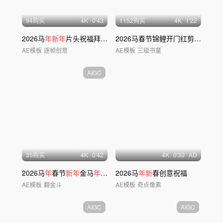
94购买
4
K
0'43
1152购买
4
K
1'22
2026马
年新年
片头祝福拜
年
边框
2026马春节锦鲤开门红剪纸片头主KV
AE模板
逐帧创意
AE模板
三级书童
AIGC
35购买
4
K
0'42
4
K
0'30
AD
2026马
年
春节
新年
金马
年
会拜
年
2026马
开场片头
年新
春创意祝福
AE模板
翻金斗
AE模板
奇点像素
AIGC
AIGC