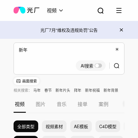
视频
光厂7月“维权及违规处罚”公告
AI搜索
画面搜索
相关搜索：
马年
春节
新年片头
拜年
新年祝福
新年背景
视频
图片
音乐
接单
案例
全部类型
视频素材
AE模板
C4D模型
Pr模