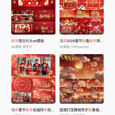
12购买
4
K
0'36
39购买
4
K
0'38
新年
图文片头ae模板
马
年
2026春节
新
春
新年
拜
年
祝福框
AE模板
美甲方
AE模板
THEdreamer
AIGC
AIGC
74购买
4
K
0'38
21购买
4
K
3'40
马
年
春节
新年
祝福拜
年
视频框AE模板 A
国潮灯笼舞狮贺岁
新
春烟火欢庆喜庆背景