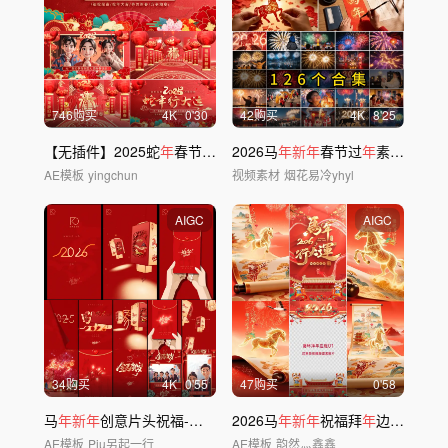
746购买
4
K
0'30
42购买
4
K
8'25
【无插件】2025蛇
年
春节
新年
片头
2026马
年新年
春节过
年
素材
新
春拜
AE模板
yingchun
视频素材
烟花易冷yhyl
AIGC
AIGC
34购买
4
K
0'55
47购买
0'58
马
年新年
创意片头祝福-竖屏
2026马
年新年
祝福拜
年
边框竖版
AE模板
Piu另起一行
AE模板
韵然灬鑫鑫