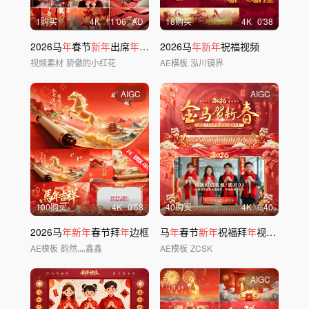
1购买
4
K
11'06
AD
18购买
4
K
0'38
2026马
年
春节
新年
出席
年
夜饭素材合集
2026马
年新年
祝福视频
视频素材
骄傲的小红花
AE模板
泓川镜界
AIGC
AIGC
100购买
4
K
0'58
40购买
4
K
0'40
2026马
年新年
春节拜
年
边框
马
年
春节
新年
祝福拜
年
视频框AE模板 B
AE模板
韵然灬鑫鑫
AE模板
ZCSK
AIGC