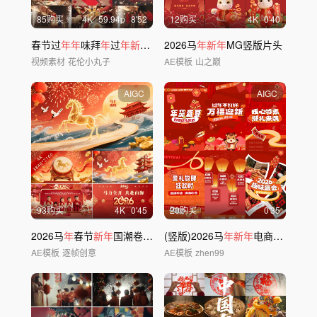
85购买
4
K
59.94
p
8'52
12购买
4
K
0'40
春节过
年年
味拜
年
过
年新年
氛围
2026马
年
夜饭马
年新年
年
MG竖版片头
视频素材
花伦小丸子
AE模板
山之巅
AIGC
AIGC
93购买
4
K
0'45
20购买
0'35
2026马
年
春节
新年
国潮卷轴拜
年
(竖版)2026马
边框
年新年
电商促销活动快闪
AE模板
逐帧创意
AE模板
zhen99