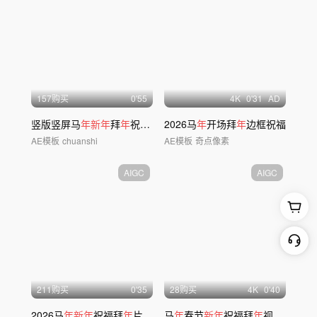
157购买
0'55
4
K
0'31
AD
竖版竖屏马
年新年
拜
年
祝福视频框边框
2026马
年
开场拜
年
边框祝福
AE模板
chuanshi
AE模板
奇点像素
AIGC
AIGC
211购买
0'35
28购买
4
K
0'40
2026马
年新年
祝福拜
年
片头边框08
马
年
春节
新年
祝福拜
年
视频框AE模板 C