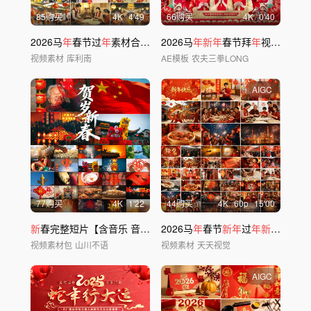
85购买
4
K
4'49
66购买
4
K
0'40
2026马
年
春节过
年
素材合集
新
春
2026马
新年
拜
年新年
年
春节拜
年
视频框
视频素材
库利南
AE模板
农夫三拳LONG
AIGC
77购买
4
K
1'22
44购买
4
K
60
p
15'00
新
春完整短片【含音乐 音效 专业配音】
2026马
年
春节
新年
过
年新
春除夕
年
视频素材包
山川不语
视频素材
天天视觉
AIGC