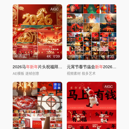
AIGC
61购买
4
K
0'39
156购买
4
K
8'35
2026马
年新年
片头祝福拜
年
边框
元宵节春节庙会
新年
2026花灯
AE模板
逐帧创意
视频素材
极多艺术
AIGC