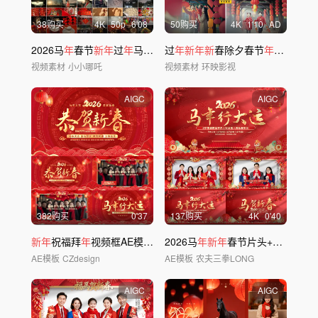
38购买
4
K
50
p
6'08
50购买
4
K
1'10
AD
2026马
年
春节
新年
过
年
马
年
拜
年
过
春节喜庆
年新年新
春除夕春节
年
味团圆团
视频素材
小小哪吒
视频素材
环映影视
AIGC
AIGC
382购买
0'37
137购买
4
K
0'40
新年
祝福拜
年
视频框AE模板 02
2026马
年新年
春节片头+视频框
AE模板
CZdesign
AE模板
农夫三拳LONG
AIGC
AIGC