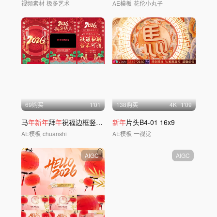
视频素材
极多艺术
AE模板
花伦小丸子
69购买
1'01
138购买
4
K
1'09
马
年新年
拜
年
祝福边框竖版竖屏
新年
片头B4-01 16x9
AE模板
chuanshi
AE模板
一视觉
AIGC
AIGC