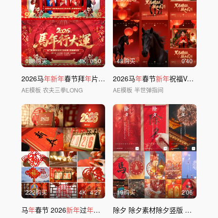
188购买
4
K
0'50
48购买
0'40
2026马
年新年
春节拜
年
片头+视频框
2026马
年
春节
新年
祝福VCR_(竖版)
AE模板
农夫三拳LONG
AE模板
半世弹指间
222购买
4
K
4'27
19购买
2'06
马
年
春节 2026
新年
过
年
素材合集
除夕 除夕素材除夕竖版
新年
过
年