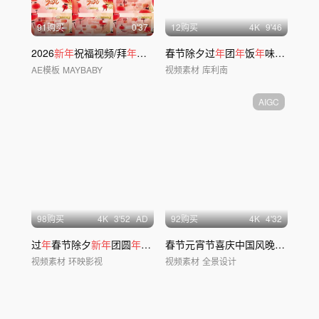
91购买
0'37
12购买
4
K
9'46
2026
新年
祝福视频/拜
年
视频/元旦片头
春节除夕过
年
团
年
饭
年
味非遗 2026
AE模板
MAYBABY
视频素材
库利南
AIGC
98购买
4
K
3'52
AD
92购买
4
K
4'32
过
年
春节除夕
新年
团圆
年
夜饭团圆饭聚餐团聚
春节元宵节喜庆中国风晚会舞台背景
视频素材
环映影视
视频素材
全景设计