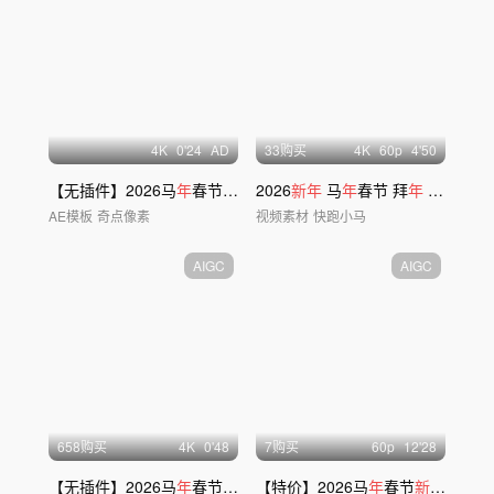
4
K
0'24
AD
33购买
4
K
60
p
4'50
【无插件】2026马
年
春节拜
年
视频框
2026
新年
马
年
春节 拜
年
新年
合集
AE模板
奇点像素
视频素材
快跑小马
AIGC
AIGC
658购买
4
K
0'48
7购买
60
p
12'28
【无插件】2026马
年
春节
新年
片头
【特价】2026马
年
春节
新年
过
年新