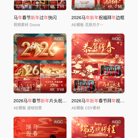
32购买
4
K
2'44
35购买
4
K
0'58
马
年
春节
新年
过
年
快闪
2026马
年新年
祝福拜
年
边框
视频素材
Doora
AE模板
花辰月夕丷
AIGC
AIGC
107购买
4
K
0'48
615购买
4
K
0'39
2026马
年
春节
新年
片头祝福拜
年
2026马
边框
年新年
春节拜
年
视频框 03
AE模板
逐帧创意
AE模板
CDY素材
AIGC
AIGC