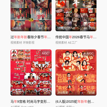
54购买
4
K
4'01
35购买
4
K
7'27
过
年新年新
春除夕春节
年
味氛围团圆团聚喜庆
传统中国
年
2026春节马
年
过
年新年
视频素材
环映影视
视频素材
AE工厂
AIGC
AIGC
15购买
1'03
253购买
0'38
马
年
9宫格 时尚马字变形动感拜
(6人版)2025蛇
年
边框模板
年新年
创意拜
年
视
AE模板
Robust66
AE模板
尤郁yy