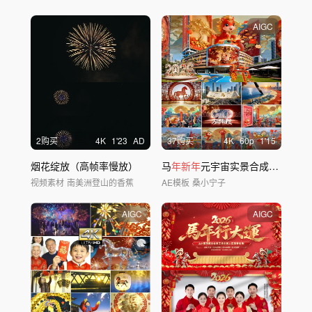
AIGC
2购买
4
K
1'23
AD
37购买
4
K
60
p
1'15
烟花绽放（高帧率慢放）
马
年新年
元宇宙实景合成城市宣传片
视频素材
南美洲登山的香蕉
AE模板
桑小宁子
AIGC
AIGC