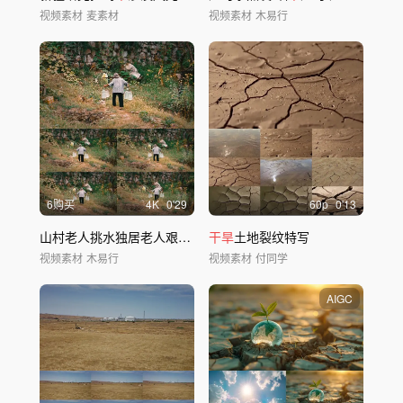
视频素材
麦素材
视频素材
木易行
6购买
4
K
0'29
60
p
0'13
山村老人挑水独居老人艰苦生活
干旱
干旱
土地裂纹特写
饮用水源
视频素材
木易行
视频素材
付同学
AIGC