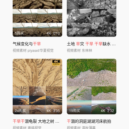
5购买
4
K
0'10
36购买
0'40
气候变化与
干旱
土地
旱
灾
干旱
干旱
缺水 缺水70年代
视频素材
piyaset/华夏视觉
视频素材
东林林
24购买
4
K
3'35
19购买
4
K
2'32
干旱干
涸龟裂 大地之树 戈壁土林荒漠
干
涸的洞庭湖湖河床航拍
视频素材
难搞视觉
视频素材
清秋薄暮