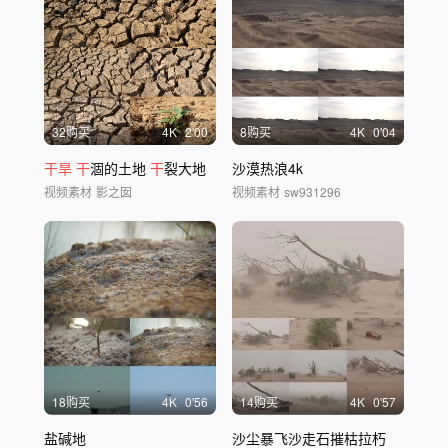
32购买
4
K
2'00
8购买
4
K
0'04
干旱
干
涸的土地
干
裂大地
沙漠热浪4k
视频素材
影之囡
视频素材
sw931296
18购买
4
K
0'56
14购买
4
K
0'57
盐碱地
沙尘暴飞沙走石摧枯拉朽