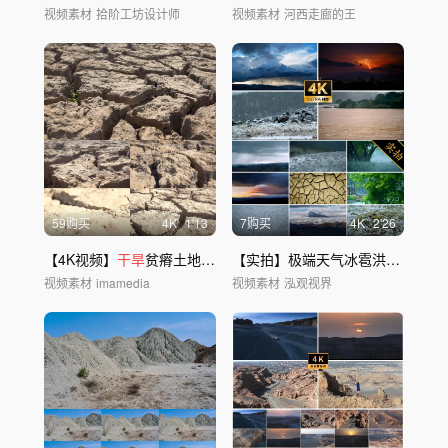
视频素材
拾阶工坊设计师
视频素材
河西走廊的王
59购买
4
K
1'13
7购买
4
K
2'26
【4K视频】
干旱
贫瘠土地
干
裂
【实拍】极端天气冰雹洪涝闪电台风自然灾害
视频素材
imamedia
视频素材
泓观视界