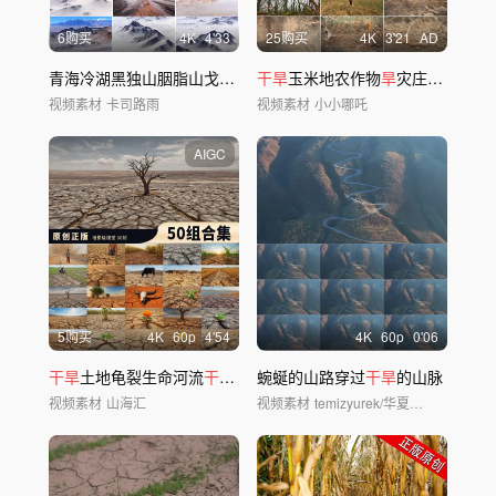
6购买
4
K
4'33
25购买
4
K
3'21
AD
青海冷湖黑独山胭脂山戈壁滩风光航拍
干旱
玉米地农作物
旱
灾庄稼受灾玉米
视频素材
卡司路雨
视频素材
小小哪吒
AIGC
5购买
4
K
60
p
4'54
4
K
60
p
0'06
干旱
土地龟裂生命河流
干
涸
干
裂
蜿蜒的山路穿过
旱
灾荒漠农业
干旱
的山脉
视频素材
山海汇
视频素材
temizyurek/华夏视觉