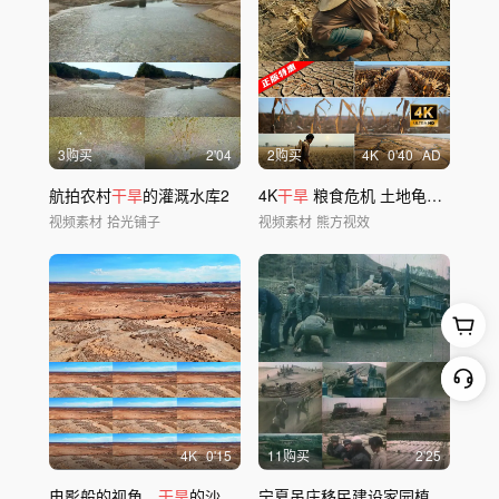
3购买
2'04
2购买
4
K
0'40
AD
航拍农村
干旱
的灌溉水库2
4K
干旱
粮食危机 土地龟裂
干旱旱
视频素材
拾光铺子
视频素材
熊方视效
4
K
0'15
11购买
2'25
电影般的视角，
干旱
的沙漠植被稀疏。无人机拍摄美国犹他州格伦峡谷娱乐区的
宁夏吊庄移民建设家园植树造林垦荒造田