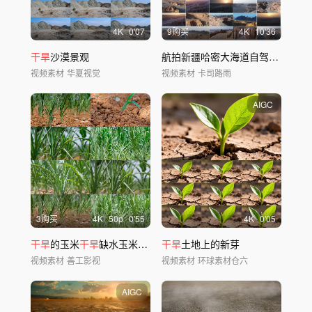
4
K
0'07
9购买
4
K
10'36
干旱
沙漠景观
航拍新疆哈密大海道自驾游日出日落雅丹戈壁
视频素材
华夏视觉
视频素材
卡司路雨
AIGC
3购买
4
K
50
p
0'55
4
K
0'05
干旱
的玉米
干旱
缺水玉米
干
枯农业受灾
干旱
土地上的新芽
视频素材
善工影视
视频素材
环球素材仓六
AIGC