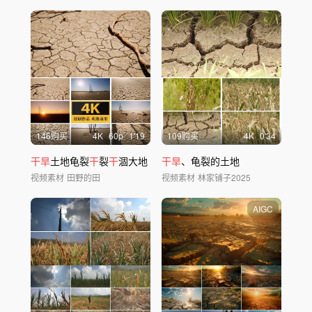
146购买
4
K
60
p
1'19
109购买
4
K
0'34
干旱
土地龟裂
干
裂
干
涸大地
干旱
、龟裂的土地
视频素材
田野的田
视频素材
林家铺子2025
AIGC