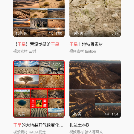
16购买
4
K
1'00
49购买
0'17
【
干旱
】荒漠戈壁滩
干旱
干旱
土地特写素材
视频素材
三树
视频素材
tantion
AIGC
5购买
4
K
5'05
5购买
4
K
1'54
干旱
的大地裂开气候变化下的农业危机枯萎
扎达土林B
视频素材
KACA视觉
视频素材
猎人等风来