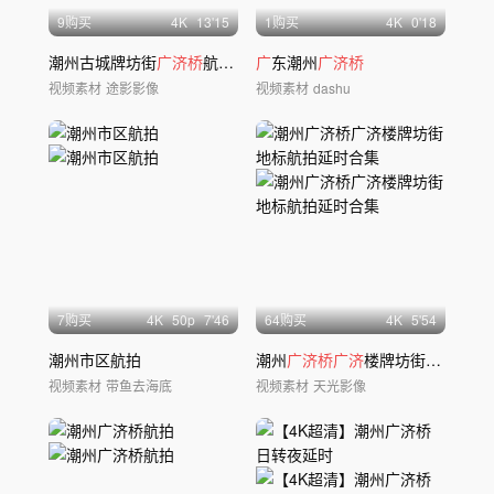
9购买
4
K
13'15
1购买
4
K
0'18
潮州古城牌坊街
广济桥
航拍延时
广
东潮州
广济桥
视频素材
途影影像
视频素材
dashu
7购买
4
K
50
p
7'46
64购买
4
K
5'54
潮州市区航拍
潮州
广济桥广济
楼牌坊街地标航拍延时合集
视频素材
带鱼去海底
视频素材
天光影像