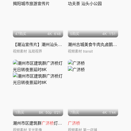
47购买
4
K
6'48
5购买
4
K
1'51
【潮汕宣传片】潮州汕头揭阳城市旅游宣传片
潮州古城美食牛肉丸卤鹅功夫茶 汕头小公园
视频素材
泓观视界
视频素材
transit
1购买
8
K
50
p
0'21
7购买
4
K
1'44
潮州市区建筑群
广济桥
灯光日转夜景延时8K
广济桥
视频素材
天光影像
视频素材
第一店铺