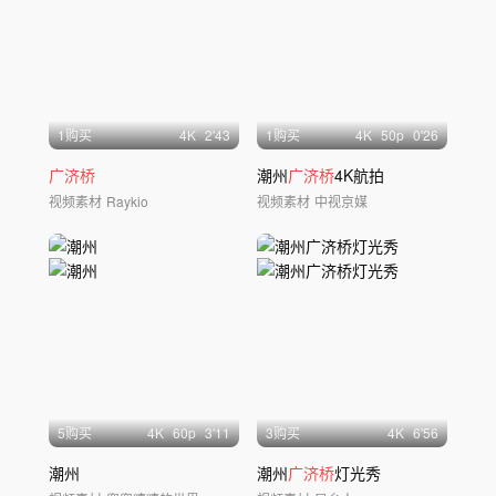
1购买
4
K
2'43
1购买
4
K
50
p
0'26
广济桥
潮州
广济桥
4K航拍
视频素材
Raykio
视频素材
中视京媒
5购买
4
K
60
p
3'11
3购买
4
K
6'56
潮州
潮州
广济桥
灯光秀