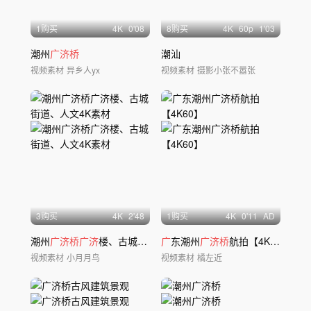
1购买
4
K
0'08
8购买
4
K
60
p
1'03
潮州
广济桥
潮汕
视频素材
异乡人yx
视频素材
摄影小张不嚣张
3购买
4
K
2'48
1购买
4
K
0'11
AD
潮州
广济桥广济
楼、古城街道、人文4K素材
广
东潮州
广济桥
航拍【4K60】
视频素材
小月月鸟
视频素材
橘左近