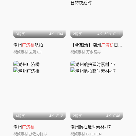
3购买
4
K
1'04
2购买
4
K
50
p
0'11
潮州
广济桥
航拍
【4K超清】潮州
广济桥
日转夜延时
视频素材
夏清XQ
视频素材
万象镜界
4购买
4
K
2'12
2购买
4
K
0'46
潮州
广济桥
潮州航拍延时素材-17
视频素材
拆迁办陈队
视频素材
BUEREN