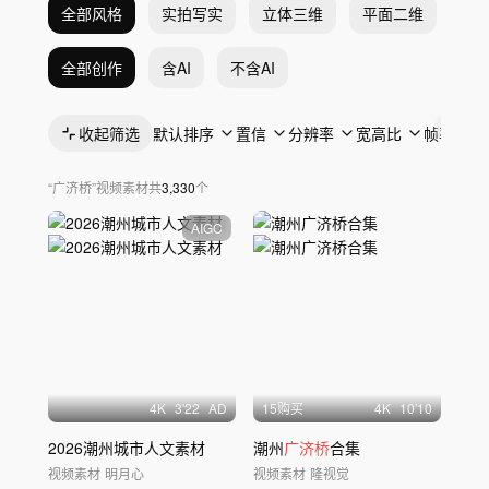
全部风格
实拍写实
立体三维
平面二维
抽
全部创作
含AI
不含AI
收起筛选
默认排序
置信
分辨率
宽高比
帧率
“
广济桥
”
视频素材
共
3,330
个
AIGC
4
K
3'22
AD
15购买
4
K
10'10
2026潮州城市人文素材
潮州
广济桥
合集
视频素材
明月心
视频素材
隆视觉