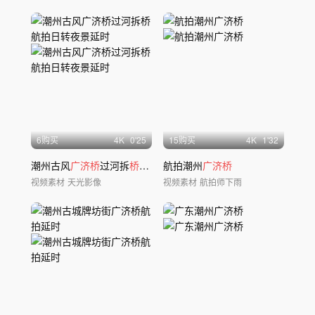
6购买
4
K
0'25
15购买
4
K
1'32
潮州古风
广济桥
过河拆
桥
航拍日转夜景延时
航拍潮州
广济桥
视频素材
天光影像
视频素材
航拍师下雨