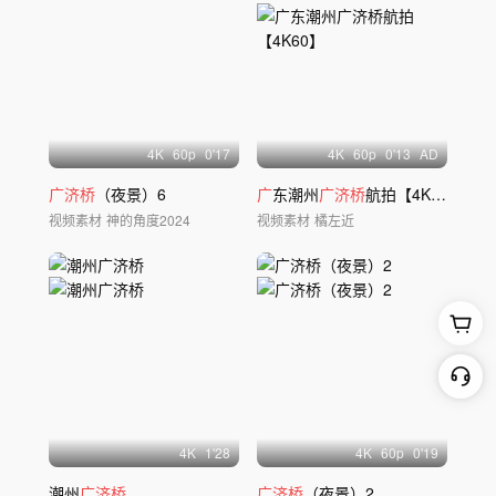
4
K
60
p
0'17
4
K
60
p
0'13
AD
广济桥
（夜景）6
广
东潮州
广济桥
航拍【4K60】
视频素材
神的角度2024
视频素材
橘左近
4
K
1'28
4
K
60
p
0'19
潮州
广济桥
广济桥
（夜景）2