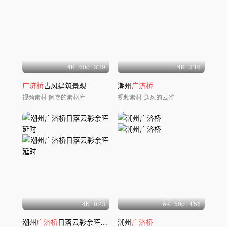
4
K
60
p
3'39
4
K
3'16
广济桥
古风建筑景观
潮州
广济桥
视频素材
阿嘉的素材库
视频素材
迎风的云雀
4
K
0'23
6
K
50
p
4'56
潮州
广济桥
日落云彩余晖延时
潮州
广济桥