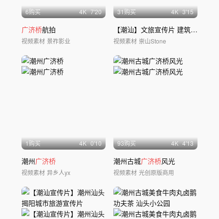
6购买
4
K
7'20
31购买
4
K
3'15
广济桥
航拍
【潮汕】文旅宣传片 建筑 非遗民俗人文
视频素材
景祚影业
视频素材
崇山Stone
1购买
4
K
0'10
93购买
4
K
4'13
潮州
广济桥
潮州古城
广济桥
风光
视频素材
异乡人yx
视频素材
光创原版商用