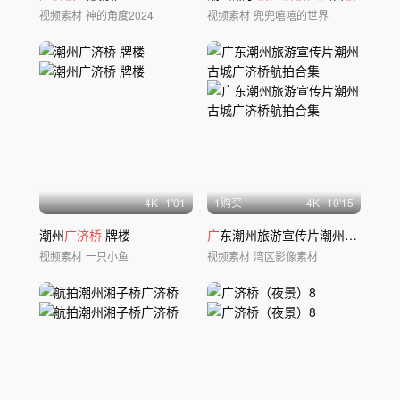
视频素材
神的角度2024
视频素材
兜兜嘻嘻的世界
4
K
1'01
1购买
4
K
10'15
潮州
广济桥
牌楼
广
东潮州旅游宣传片潮州古城
广济
视频素材
一只小鱼
视频素材
湾区影像素材