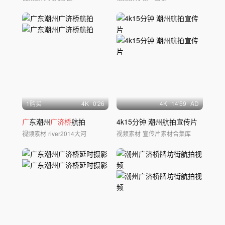
1购买
4
K
0'26
4
K
14'59
AD
广
东潮州
广济桥
航拍
4k15分钟 潮州航拍宣传片
视频素材
river2014大河
视频素材
宣传片素材合集库