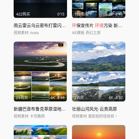
422购买
0'15
150购买
4
K
2'45
雨云雷云乌云密布打雷闪电风暴雷暴
环
保宣传片
环境
污染 新能源片头
视频素材
rivals
AE模板
奇幻之旅
24购买
4
K
8'49
2购买
4
K
3'32
新疆巴音布鲁克草原湿地九曲十八弯
壮丽山河风光-云贵高原
视频素材
卡司路雨
视频素材
爱航拍的怪叔叔丶