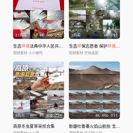
21购买
4
K
50
p
5'56
3购买
4
K
1'49
生态
环境
法典中华人民共和国生态
生态
环境
环
保志愿者 保护
法典
环境
行动 红
视频素材
小小哪吒
视频素材
开始返航
6购买
4
K
50
p
2'34
4
K
50
p
0'11
高原冬虫夏草采挖合集
新疆吐鲁番火焰山航拍 戈壁、高温生态
视频素材
山山呀
视频素材
文刀随心拍