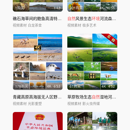
1购买
1'42
231购买
4
K
10'56
礁石海草间的鲍鱼高清特写和海边养殖
自然
风景生态
环境
环境
河流森林风光
视频素材
白龙茶舍
视频素材
极多艺术
176购买
4
K
6'33
61购买
4
K
4'52
青藏高原高海拔无人区野生动物鸟类生态
草原牧场生态
环境
自然
湿地河流内蒙古呼伦贝尔
视频素材
光影重塑
视频素材
影火虫传媒