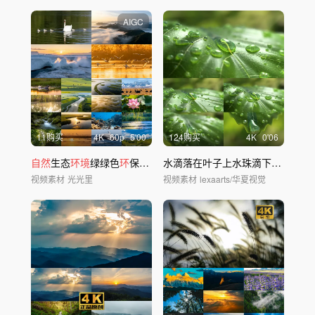
AIGC
11购买
4
K
60
p
5'00
124购买
4
K
0'06
自然
生态
环境
绿绿色
环
保湿地风光绿水青山
水滴落在叶子上水珠滴下清晨水珠
视频素材
光光里
视频素材
lexaarts/华夏视觉