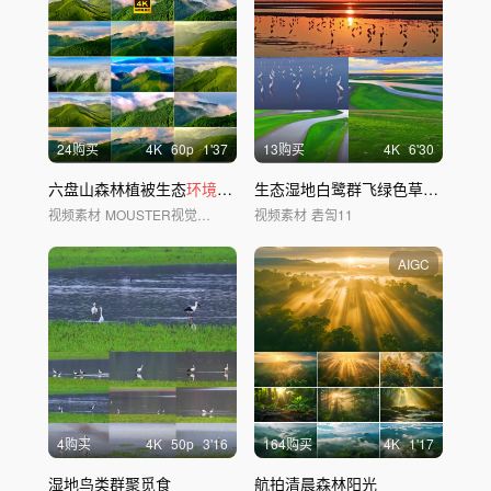
24购买
4
K
60
p
1'37
13购买
4
K
6'30
六盘山森林植被生态
环境
航拍
生态湿地白鹭群飞绿色草原飞鸟候鸟鄱阳湖
视频素材
MOUSTER视觉影像
视频素材
砉訇11
AIGC
4购买
4
K
50
p
3'16
164购买
4
K
1'17
湿地鸟类群聚觅食
航拍清晨森林阳光