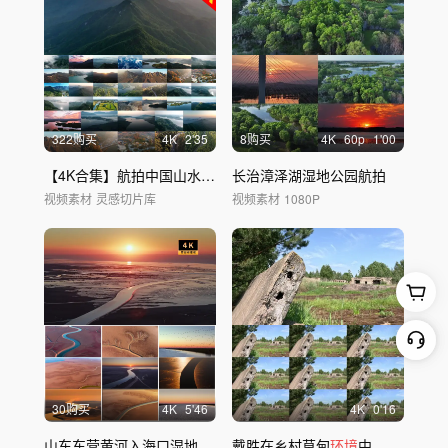
322购买
4
K
2'35
8购买
4
K
60
p
1'00
【4K合集】航拍中国山水
自然
风景实拍
长治漳泽湖湿地公园航拍
视频素材
灵感切片库
视频素材
1080P
30购买
4
K
5'46
4
K
0'16
山东东营黄河入海口湿地生态鸟浪潮汐树日出
戴胜在乡村草甸
环境
中