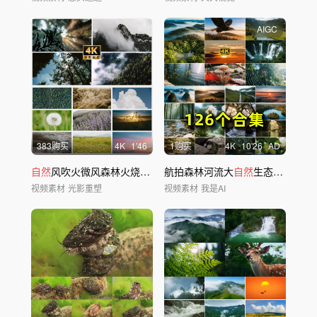
AIGC
383购买
4
K
1'46
1购买
4
K
10'26
AD
自然
风吹火微风森林火烧云晚霞生态
航拍森林河流大
环境
意
境
自然
生态
环境
合集
视频素材
光影重塑
视频素材
我是AI