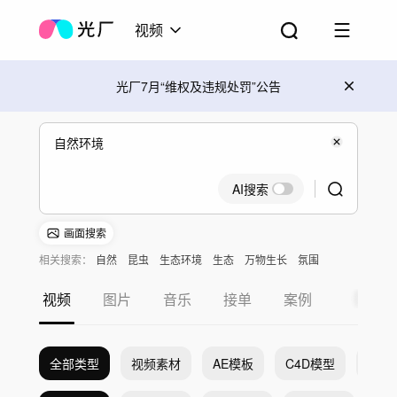
视频
光厂7月“维权及违规处罚”公告
AI搜索
画面搜索
相关搜索：
自然
昆虫
生态环境
生态
万物生长
氛围
视频
图片
音乐
接单
案例
全部类型
视频素材
AE模板
C4D模型
Pr模