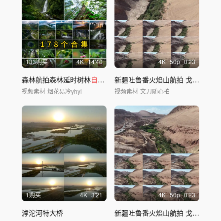
133购买
4
K
14'40
4
K
50
p
0'23
森林航拍森林延时树林
自然
生态山脉绿色
环
保
新疆吐鲁番火焰山航拍 戈壁、高温生态
视频素材
烟花易冷yhyl
视频素材
文刀随心拍
1购买
4
K
3'21
4
K
50
p
0'23
滹沱河特大桥
新疆吐鲁番火焰山航拍 戈壁、高温生态