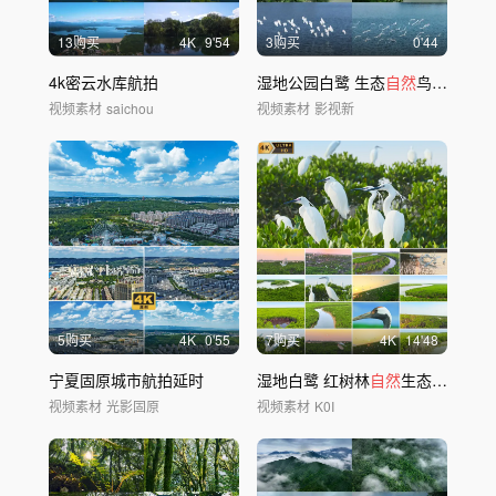
13购买
4
K
9'54
3购买
0'44
4k密云水库航拍
湿地公园白鹭 生态
自然
鸟群实拍视频
视频素材
saichou
视频素材
影视新
5购买
4
K
0'55
7购买
4
K
14'48
宁夏固原城市航拍延时
湿地白鹭 红树林
自然
生态
环境
白鹭
视频素材
光影固原
视频素材
K0I