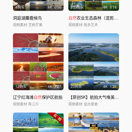
4购买
4
K
0'56
253购买
4
K
5'18
洞庭湖麋鹿候鸟
自然
农业生态森林（混剪合集）
视频素材
艺树芒果
视频素材
极多艺术
12购买
4
K
7'27
23购买
4
K
1'31
辽宁红海滩
自然
保护区航拍
【原创5K】航拍大气唯美湖泊
视频素材
陈三斤
视频素材
追光使者