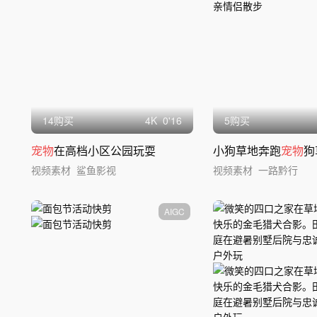
14购买
4
K
0'16
5购买
宠物
在高档小区公园玩耍
小狗草地奔跑
宠物
狗草
视频素材
鲨鱼影视
视频素材
一路黔行
AIGC