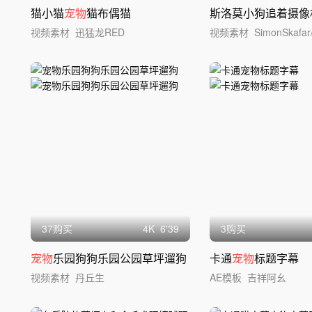
猫小猫
宠物
猫布偶猫
斯洛莫小狗追着摄像
视频素材
迅猛龙RED
视频素材
SimonSkaf
37购买
4
K
6'39
3购买
宠物
乐园狗狗乐园公园草坪遛狗
卡通
宠物
标题字幕
视频素材
丹丘生
AE模板
吉祥阿幺