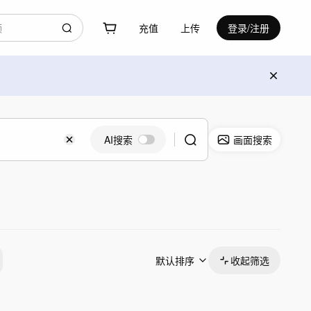
充值
上传
登录/注册
AI搜索
画面搜索
默认排序
收起筛选