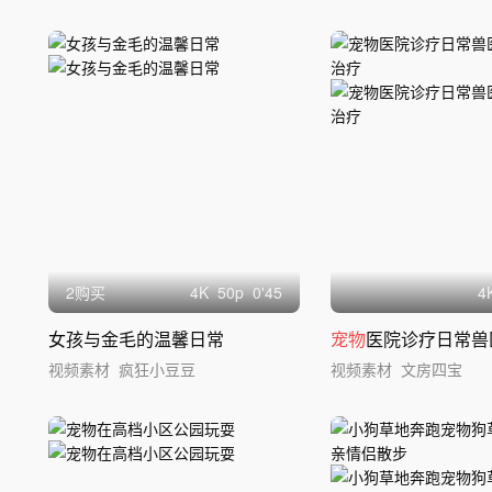
2购买
4
K
50
p
0'45
4
女孩与金毛的温馨日常
宠物
医院诊疗日常兽医给
视频素材
疯狂小豆豆
视频素材
文房四宝