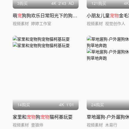
3购买
4
K
2'43
AD
121购买
4
K
萌
宠
狗狗欢乐日常阳光下的狗狗与孩子
小朋友儿童
宠物
金毛狗狗
视频素材
婷婷工作室
视频素材
视觉创作人
14购买
4
K
1'01
24购买
家里和
宠物
狗
宠物
猫柯基玩耍
视频素材
壹狼帅
视频素材
木易行