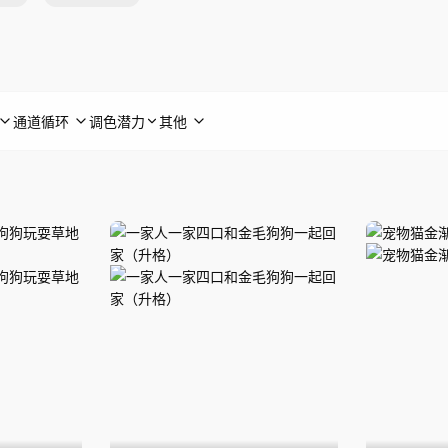
通道循环
调色潜力
其他