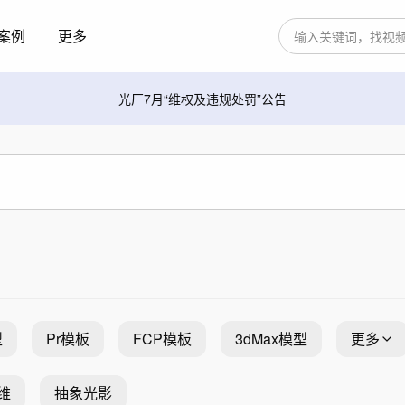
案例
更多
光厂7月“维权及违规处罚”公告
型
Pr模板
FCP模板
3dMax模型
更多
维
抽象光影