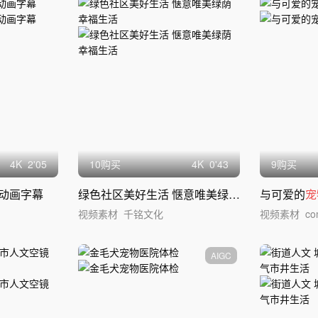
4
K
2'05
10购买
4
K
0'43
9购买
动画字幕
绿色社区美好生活 惬意唯美绿荫幸福生活
与可爱的
宠
视频素材
千铭文化
视频素材
AIGC