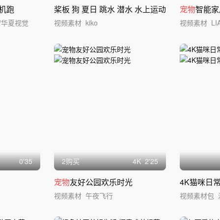
机跑
桨板 狗 夏日 跳水 潜水 水上运动
宠物
智能家
ar/华夏视觉
视频素材
kiko
视频素材
L
0'35
2购买
4
K
2'25
宠物
友好公园欢乐时光
4K猫咪日
视频素材
午夜飞行
视频素材包