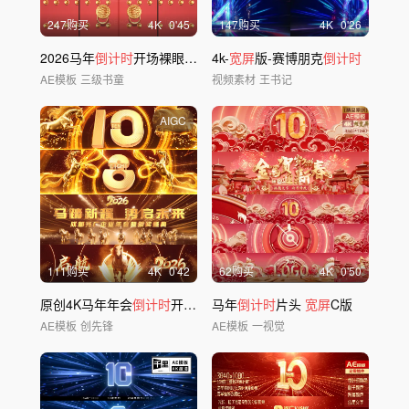
247购买
4
K
0'45
147购买
4
K
0'26
2026马年
倒计时
开场裸眼3D
宽屏
4k-
宽屏
版-赛博朋克
倒计时
AE模板
三级书童
视频素材
王书记
AIGC
111购买
4
K
0'42
62购买
4
K
0'50
原创4K马年年会
倒计时
开场
宽屏
马年
红色
倒计时
片头
宽屏
C版
AE模板
创先锋
AE模板
一视觉