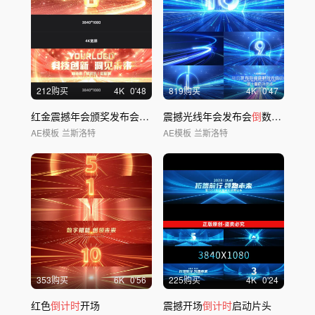
212购买
4
K
0'48
819购买
4
K
0'47
红金震撼年会颁奖发布会启动仪式
震撼光线年会发布会
倒计时
倒
数
倒计时
启
AE模板
兰斯洛特
AE模板
兰斯洛特
353购买
6
K
0'56
225购买
4
K
0'24
红色
倒计时
开场
震撼开场
倒计时
启动片头