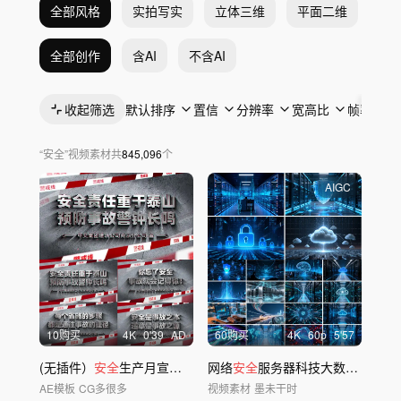
全部风格
实拍写实
立体三维
平面二维
抽
全部创作
含AI
不含AI
收起筛选
默认排序
置信
分辨率
宽高比
帧率
“
安全
”
视频素材
共
845,096
个
AIGC
10购买
4
K
0'39
AD
60购买
4
K
60
p
5'57
(无插件）
安全
生产月宣传标题标语口号
网络
安全
服务器科技大数据中心云计算机房
AE模板
CG多很多
视频素材
墨未干时