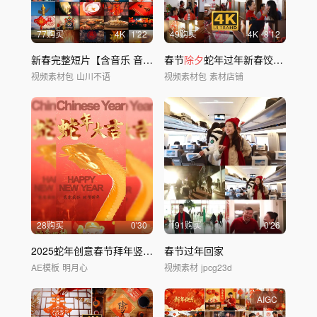
77购买
4
K
1'22
49购买
4
K
8'12
新春完整短片【含音乐 音效 专业配音】
春节
除夕
蛇年过年新春饺子团聚家人年夜饭
视频素材包
山川不语
视频素材包
素材店铺
28购买
0'30
191购买
0'26
2025蛇年创意春节拜年竖版视频
春节过年回家
AE模板
明月心
视频素材
jpcg23d
AIGC