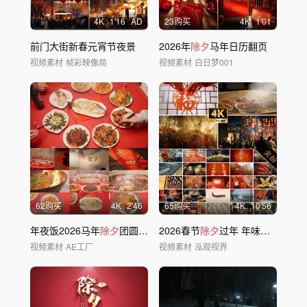
4
K
1'16
AD
23购买
4
K
1'01
前门大街新春元宵节夜景
2026年
除夕
马年日历翻页
视频素材
帧彩映像局
视频素材
白日梦001
62购买
4
K
2'46
65购买
4
K
10'56
年夜饭2026马年
除夕
团圆聚餐
2026春节
除夕
过年 年味新年非遗中国年
视频素材
AE工厂
视频素材
泓观视界