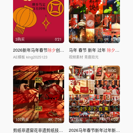
3购买
0'21
37购买
4
K
6'24
2026新年马年春节
除夕
创意跨年祝福动画
马年 春节 新年 过年
除夕
年味 竖
AE模板
king2025123
视频素材
青鹿拾光
AIGC
107购买
4
K
7'04
47购买
4
K
14'00
剪纸非遗窗花非遗剪纸技艺传承春节
除夕
新年
2026马年春节新年过年新春
除夕
团