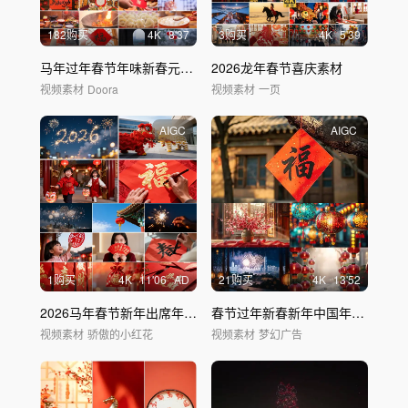
182购买
4
K
8'37
3购买
4
K
5'39
马年过年春节年味新春元宵节
2026龙年春节喜庆素材
视频素材
Doora
视频素材
一页
AIGC
AIGC
1购买
4
K
11'06
AD
21购买
4
K
13'52
2026马年春节新年出席年夜饭素材合集
春节过年新春新年中国年跨年立春节
视频素材
骄傲的小红花
视频素材
梦幻广告