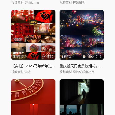
视频素材
崇山Stone
视频素材
环映影视
31购买
4
K
5'59
13购买
4
K
50
p
0'13
【实拍】2026马年新年过年烟花
除夕
年味
重庆朝天门夜景放烟花，重庆穿越机航拍
视频素材
周迹
视频素材
您的优质素材库