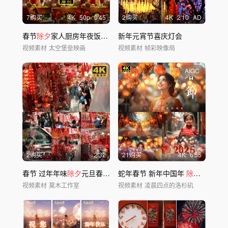
7购买
4
K
50
p
0'45
2购买
4
K
2'10
AD
春节
除夕
家人厨房年夜饭团圆饺子喜庆
新年元宵节喜庆灯会
视频素材
太空堡垒映画
视频素材
帧彩映像局
AIGC
2购买
2'32
21购买
4
K
6'55
春节 过年年味
除夕
元旦春联香港年货市场
蛇年春节 新年中国年
除夕
年味AI
视频素材
莫木工作室
视频素材
凌晨四点的洛杉矶