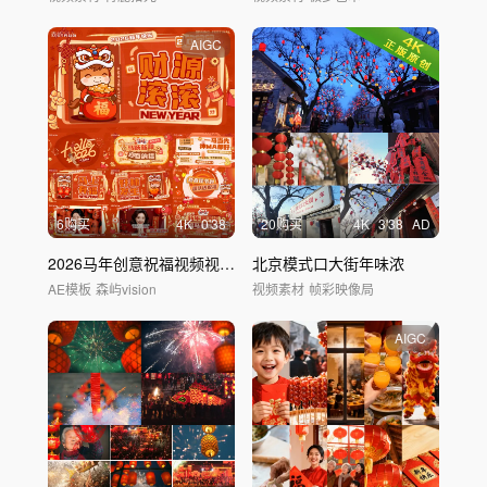
AIGC
6购买
4
K
0'38
20购买
4
K
3'38
AD
2026马年创意祝福视频视频框（拜年版）
北京模式口大街年味浓
AE模板
森屿vision
视频素材
帧彩映像局
AIGC