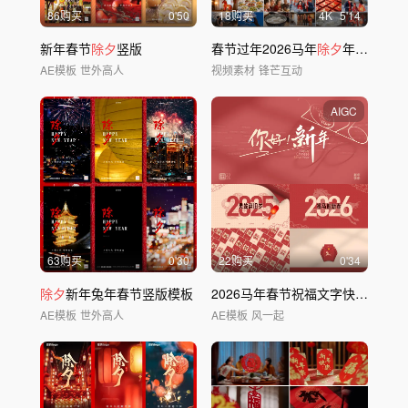
86购买
0'50
18购买
4
K
5'14
新年春节
除夕
竖版
春节过年2026马年
除夕
年夜饭拜年烟花
AE模板
世外高人
视频素材
锋芒互动
AIGC
63购买
0'30
22购买
0'34
除夕
新年兔年春节竖版模板
2026马年春节祝福文字快闪
除夕
元
AE模板
世外高人
AE模板
风一起