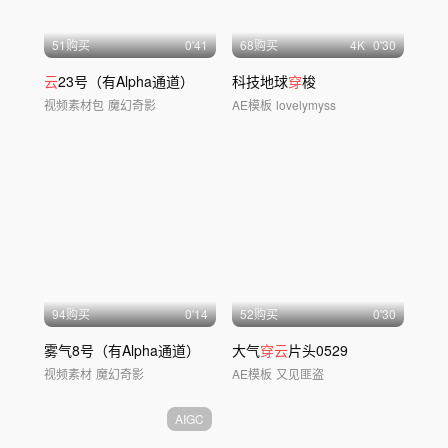
51购买
0'41
68购买
4
K
0'30
云
23号（有Alpha通道）
科技地球
穿
梭
视频素材包
魔幻奇影
AE模板
lovelymyss
94购买
0'14
52购买
0'30
雾气8号（有Alpha通道）
大气
穿云
片头0529
视频素材
魔幻奇影
AE模板
又见匪盗
AIGC