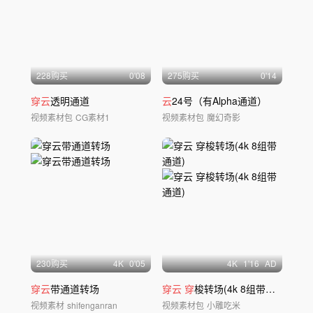
228购买
0'08
275购买
0'14
穿云
透明通道
云
24号（有Alpha通道）
视频素材包
CG素材1
视频素材包
魔幻奇影
230购买
4
K
0'05
4
K
1'16
AD
穿云
带通道转场
穿云
穿
梭转场(4k 8组带通道)
视频素材
shifenganran
视频素材包
小雕吃米