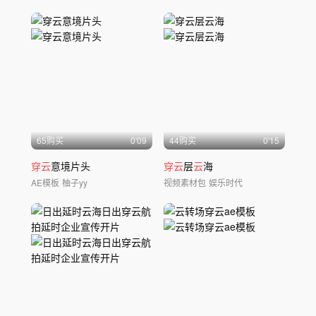
65购买
0'09
44购买
0'15
穿云
意境片头
穿云
层
云
海
AE模板
柚子yy
视频素材包
娱乐时代