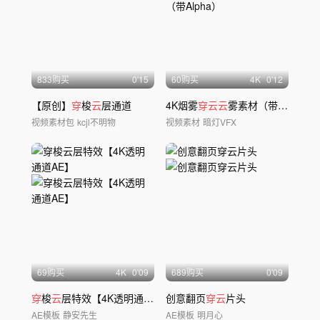
833购买
0'15
60购买
4
K
0'12
【原创】
穿
梭
云
层通道
4K烟雾
穿云云
雾素材（带Alpha）
视频素材包
kcjl不明物
视频素材
暗灯VFX
69购买
4
K
0'09
689购买
0'09
穿
梭
云
层特效【4K透明通道AE】
创意翻页
穿云
片头
AE模板
静安先生
AE模板
明月心