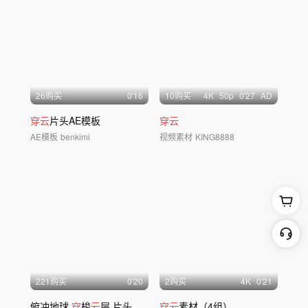
26购买
0'16
10购买
4
K
50
p
0'27
AD
穿云
片头AE模板
穿云
AE模板
benkimi
视频素材
KING8888
221购买
0'20
2购买
4
K
0'21
俯冲地球
穿
梭
云
层 片头【影视级】
穿云
素材（4组）