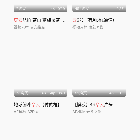
7购买
4
K
0'29
454购买
0'27
穿云
航拍 茶山 畲族采茶
云
雾 茶园梯田
云
6号（有Alpha通道）
视频素材
壹方维度
视频素材
魔幻奇影
75购买
4
K
50
p
0'49
51购买
4
K
0'19
地球俯冲
穿云
【付教程】
【模板】4K
穿云
片头
AE模板
AZPixel
AE模板
无冬之夜