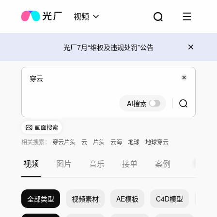
视频
光厂7月“维权及违规处罚”公告
AI搜索
画面搜索
相关搜索：
穿云片头
云
片头
云海
地球
地球穿云
视频
图片
音乐
接单
案例
全部类型
视频素材
AE模板
C4D模型
Pr模