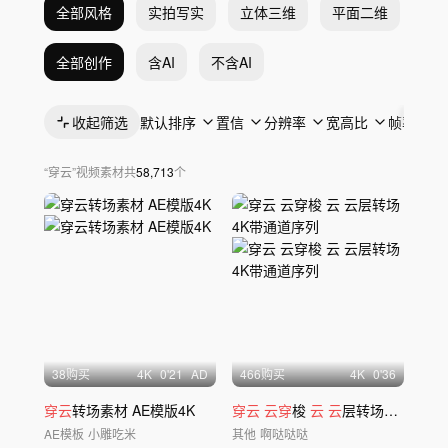
全部风格
实拍写实
立体三维
平面二维
抽
全部创作
含AI
不含AI
收起筛选
默认排序
置信
分辨率
宽高比
帧率
“
穿云
”
视频素材
共
58,713
个
38购买
4
K
0'21
AD
466购买
4
K
0'36
穿云
转场素材 AE模版4K
穿云
云穿
梭
云
云
层转场4K带通道序列
AE模板
小雕吃米
其他
啊哒哒哒