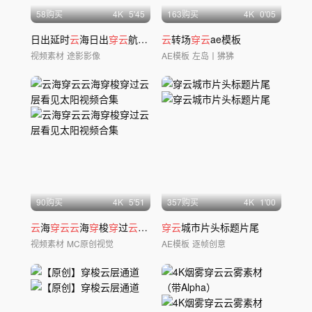
58购买
4
K
5'45
163购买
4
K
0'05
日出延时
云
海日出
穿云
航拍延时企业宣传开片
云
转场
穿云
ae模板
视频素材
途影影像
AE模板
左岛丨狒狒
90购买
4
K
5'51
357购买
4
K
1'00
云
海
穿云云
海
穿
梭
穿
过
云
层看见太阳视频合集
穿云
城市片头标题片尾
视频素材
MC原创视觉
AE模板
逐帧创意