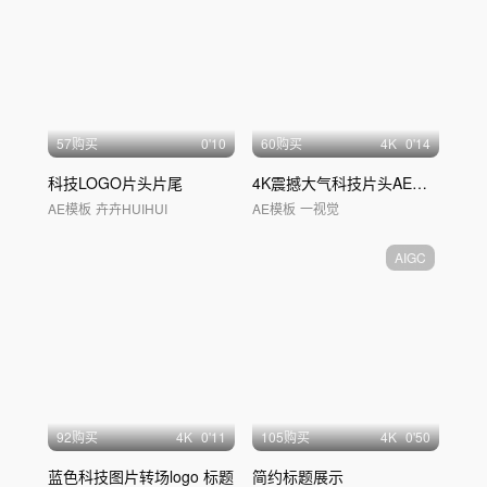
57购买
0'10
60购买
4
K
0'14
科技LOGO片头片尾
4K震撼大气科技片头AE模板02
AE模板
卉卉HUIHUI
AE模板
一视觉
AIGC
92购买
4
K
0'11
105购买
4
K
0'50
蓝色科技图片转场logo 标题
简约标题展示