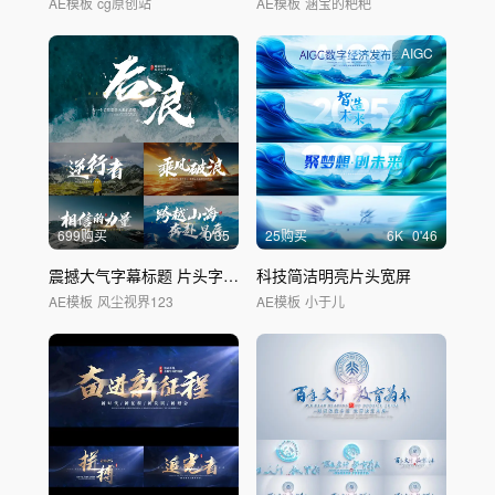
AE模板
cg原创站
AE模板
涵宝的粑粑
AIGC
699购买
0'35
25购买
6
K
0'46
震撼大气字幕标题 片头字幕 1
科技简洁明亮片头宽屏
AE模板
风尘视界123
AE模板
小于儿