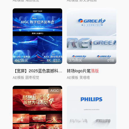
447购买
4
K
0'17
375购买
0'08
【宽屏】2025蓝色震撼科技片头发布会
转场logo片尾
落版
AE模板
圆枣视觉
AE模板
笑嘻嘻
AIGC