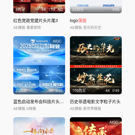
8购买
4
K
1'09
AD
23购买
0'06
红色党政党建片头片尾3
logo
落版
AE模板
像素矩阵
AE模板
音乐的天空
AIGC
23购买
4
K
0'55
709购买
4
K
0'49
蓝色启动发布会科技片头标题
落版
历史非遗电影文字粒子片头
文字
AE模板
K映像
AE模板
新世界模板
AIGC