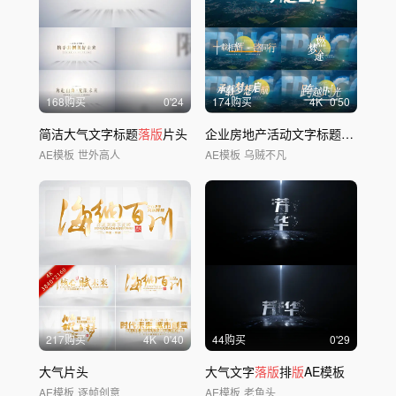
168购买
0'24
174购买
4
K
0'50
简洁大气文字标题
落版
片头
企业房地产活动文字标题字幕电影标题
AE模板
世外高人
AE模板
乌贼不凡
217购买
4
K
0'40
44购买
0'29
大气片头
大气文字
落版
排
版
AE模板
AE模板
逐帧创意
AE模板
老鱼头