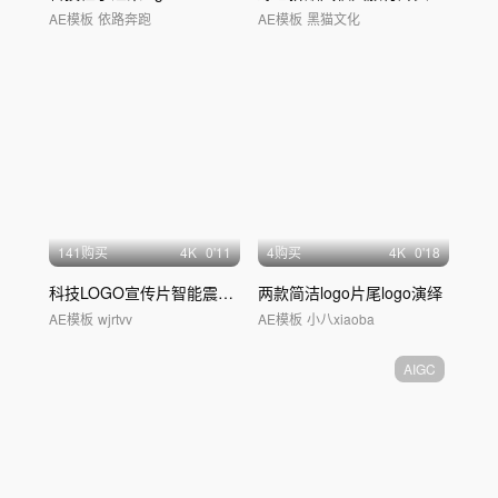
AE模板
依路奔跑
AE模板
黑猫文化
141购买
4
K
0'11
4购买
4
K
0'18
科技LOGO宣传片智能震撼片头片尾定
两款简洁logo片尾logo演绎
版
AE模板
wjrtvv
AE模板
小八xiaoba
AIGC