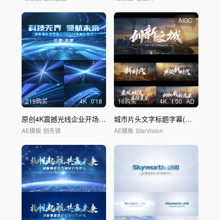
AIGC
219购买
4
K
0'18
16购买
4
K
1'00
AD
原创4K震撼光线企业开场片头
城市片头文字标题字幕(无插件)
AE模板
创先锋
AE模板
StarVision