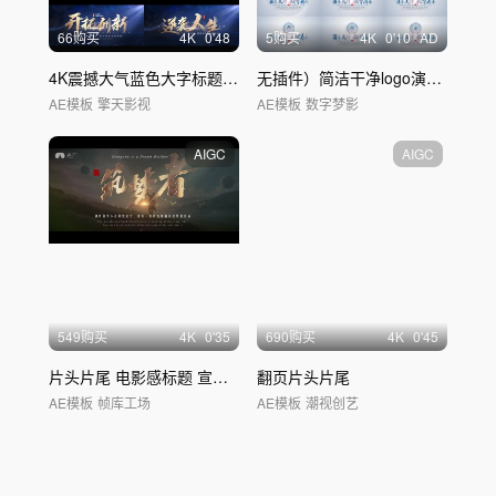
66购买
4
K
0'48
5购买
4
K
0'10
AD
4K震撼大气蓝色大字标题片头模板
无插件）简洁干净logo演绎片头
AE模板
擎天影视
AE模板
数字梦影
AIGC
AIGC
549购买
4
K
0'35
690购买
4
K
0'45
片头片尾 电影感标题 宣传片标题金属标题
翻页片头片尾
AE模板
帧库工场
AE模板
潮视创艺