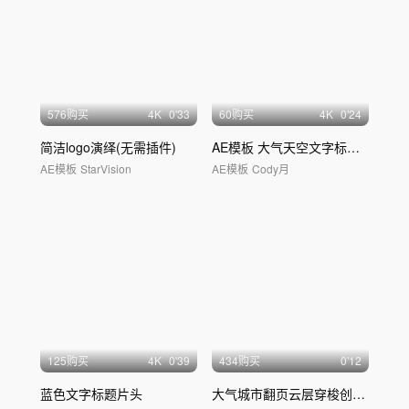
576购买
4
K
0'33
60购买
4
K
0'24
简洁logo演绎(无需插件)
AE模板 大气天空文字标题 文字片头
AE模板
StarVision
AE模板
Cody月
125购买
4
K
0'39
434购买
0'12
蓝色文字标题片头
大气城市翻页云层穿梭创意片头09