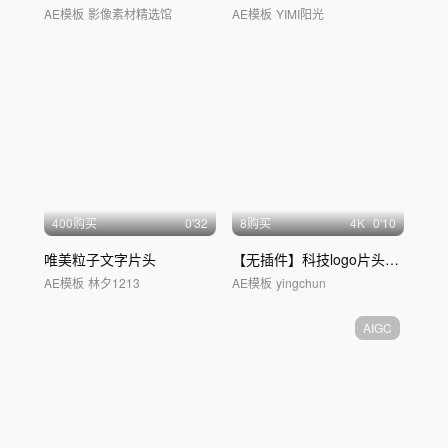
AE模板
影像素材精选馆
AE模板
YIMI阳光
400购买
0'32
8购买
4
K
0'10
唯美粒子文字片头
【无插件】科技logo片头片尾展示
AE模板
林夕1213
AE模板
yingchun
AIGC