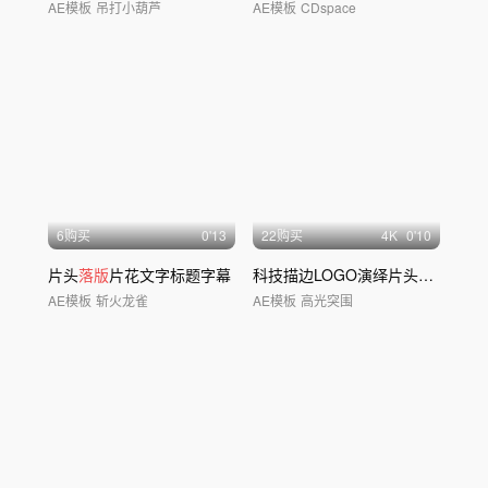
AE模板
吊打小葫芦
AE模板
CDspace
6购买
0'13
22购买
4
K
0'10
片头
落版
片花文字标题字幕
科技描边LOGO演绎片头片尾
AE模板
斩火龙雀
AE模板
高光突围