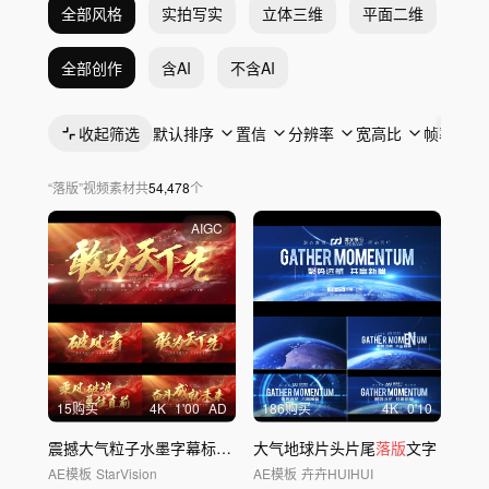
全部风格
实拍写实
立体三维
平面二维
抽
全部创作
含AI
不含AI
收起筛选
默认排序
置信
分辨率
宽高比
帧率
“
落版
”
视频素材
共
54,478
个
AIGC
15购买
4
K
1'00
AD
186购买
4
K
0'10
震撼大气粒子水墨字幕标题片头
大气地球片头片尾
落版
文字
AE模板
StarVision
AE模板
卉卉HUIHUI