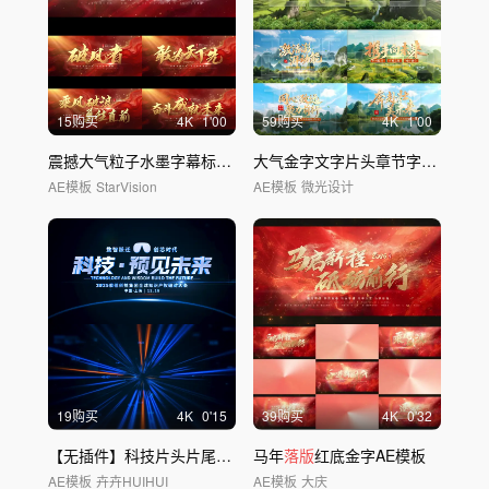
15购买
4
K
1'00
59购买
4
K
1'00
震撼大气粒子水墨字幕标题片头
大气金字文字片头章节字幕乡村振兴
AE模板
StarVision
AE模板
微光设计
19购买
4
K
0'15
39购买
4
K
0'32
【无插件】科技片头片尾
落版
马年
落版
红底金字AE模板
AE模板
卉卉HUIHUI
AE模板
大庆