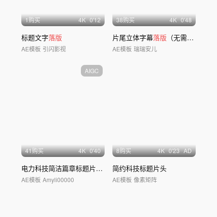
1购买
4
K
0'12
38购买
4
K
0'48
标题文字
落版
片尾立体字幕
落版
（无需插件）
AE模板
引闪影视
AE模板
瑞瑞安儿
AIGC
41购买
4
K
0'40
8购买
4
K
0'23
AD
电力科技简洁篇章标题片花
落版
简约科技标题片头
AE模板
Amyli00000
AE模板
像素矩阵