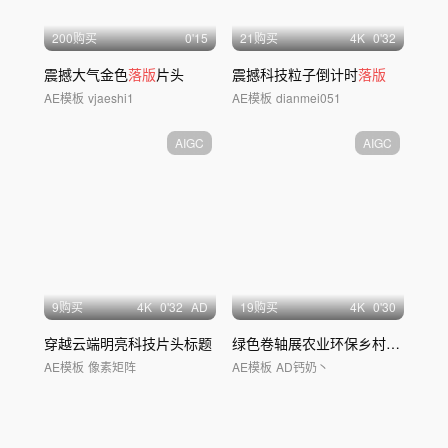
200购买
0'15
21购买
4
K
0'32
震撼大气金色
落版
片头
震撼科技粒子倒计时
落版
AE模板
vjaeshi1
AE模板
dianmei051
AIGC
AIGC
9购买
4
K
0'32
AD
19购买
4
K
0'30
穿越云端明亮科技片头标题
绿色卷轴展农业环保乡村振兴宣传片片头
AE模板
像素矩阵
AE模板
AD钙奶丶