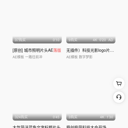
37购买
0'10
9购买
4
K
0'20
AD
[原创] 城市照明片头AE
落版
无插件）科技光影logo片头片尾
AE模板
一路往前冲
AE模板
数字梦影
324购买
0'45
3购买
4
K
1'30
大气简洁蓝色文字标题片头
原创极简科技大会开场