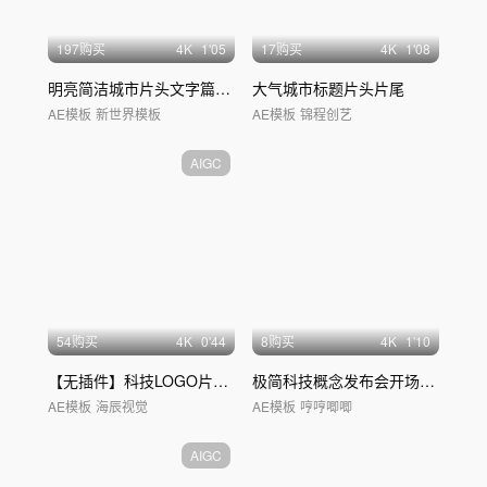
197购买
4
K
1'05
17购买
4
K
1'08
明亮简洁城市片头文字篇章标题
大气城市标题片头片尾
AE模板
新世界模板
AE模板
锦程创艺
AIGC
54购买
4
K
0'44
8购买
4
K
1'10
【无插件】科技LOGO片头
落版
光线片头
极简科技概念发布会开场片头
AE模板
海辰视觉
AE模板
哼哼唧唧
AIGC