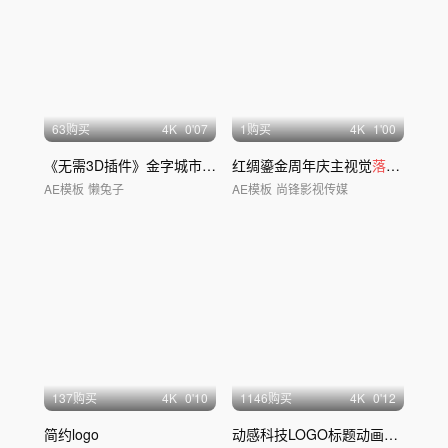
63购买
4
K
0'07
1购买
4
K
1'00
《无需3D插件》金字城市片头
红绸鎏金周年庆主视觉
落版
片头
AE模板
懒兔子
AE模板
尚锋影视传媒
137购买
4
K
0'10
1146购买
4
K
0'12
简约logo
动感科技LOGO标题动画_intel