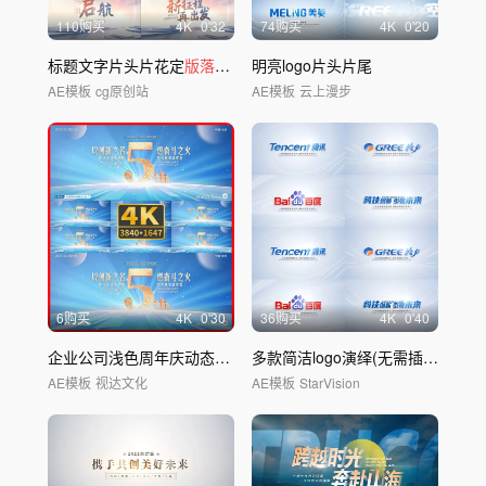
110购买
4
K
0'32
74购买
4
K
0'20
标题文字片头片花定
版落版
AE模板
明亮logo片头片尾
AE模板
cg原创站
AE模板
云上漫步
6购买
4
K
0'30
36购买
4
K
0'40
企业公司浅色周年庆动态主背景
落版
画面视觉
多款简洁logo演绎(无需插件)
AE模板
视达文化
AE模板
StarVision