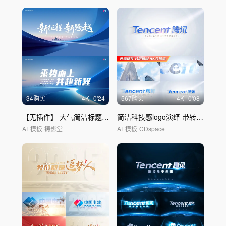
34购买
4
K
0'24
567购买
4
K
0'08
【无插件】 大气简洁标题字
落版
标题字
简洁科技感logo演绎 带转场01
AE模板
铸影堂
AE模板
CDspace