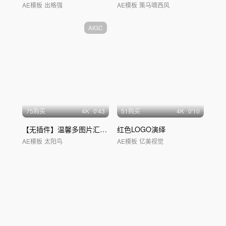
AE模板
出格强
AE模板
策马啸西风
AIGC
75购买
4
K
0'43
51购买
4
K
0'10
【无插件】温馨多图片汇聚照片墙片头
红色LOGO演绎
AE模板
太阳鸟
AE模板
亿美视觉