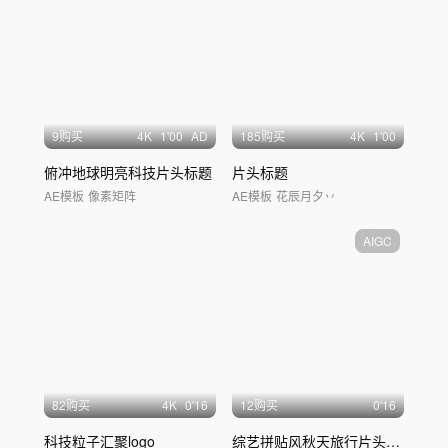
9购买
4
K
1'00
AD
185购买
4
K
1'00
俯冲地球明亮科技片头标题
片头标题
AE模板
像素矩阵
AE模板
花辰月夕丷
AIGC
82购买
4
K
0'16
12购买
0'16
科技粒子汇聚logo
综艺拼贴风秋天旅行片头开场
落版