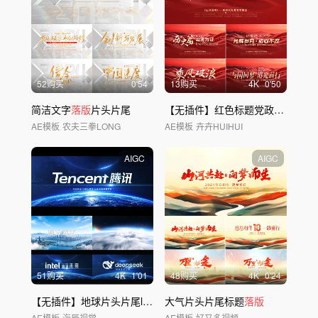
52购买
0'54
13购买
4
K
0'50
简洁文字
落版
片头片尾
【无插件】红色标题党政党建标题章节片头
AE模板
农夫三拳LONG
AE模板
卉卉HUIHUI
AIGC
AIGC
51购买
4
K
1'01
48购买
4
K
0'24
【无插件】地球片头片尾logo
落版
大气片头片尾标题
文字
落版
AE模板
海辰视觉
AE模板
好又多视频