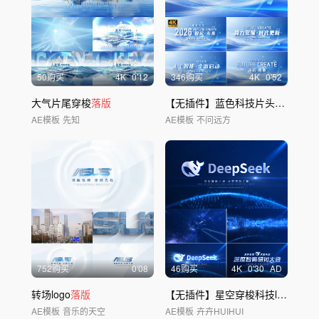
50购买
4
K
0'12
346购买
4
K
0'52
大气片尾穿梭
落版
【无插件】蓝色科技片头发布会标题KV
AE模板
先知
AE模板
不问远方
752购买
0'08
46购买
4
K
0'30
AD
转场logo
落版
【无插件】星空穿梭科技logo定
版
AE模板
音乐的天空
AE模板
卉卉HUIHUI