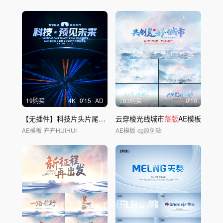
19购买
4
K
0'15
AD
783购买
0'10
【无插件】科技片头片尾
落版
云穿梭光线城市
落版
AE模板
AE模板
卉卉HUIHUI
AE模板
cg原创站