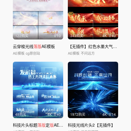
122购买
0'10
343购买
4
K
0'40
云穿梭光线
落版
AE模板
【无插件】红色水墨大气片头文字字幕标题
AE模板
cg原创站
AE模板
不问远方
48购买
4
K
0'40
1972购买
4
K
0'14
科技片头标题
落版
定
版
AE模板
科技光线片头2【无插件】