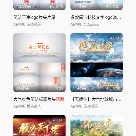
1426购买
4
K
0'10
471购买
4
K
0'21
简洁干净logo片头片尾
多款简洁科技文字logo演绎 03
AE模板
海辰视觉
AE模板
CDspace
AIGC
334购买
0'24
114购买
4
K
0'38
大气红色简洁标题片头
落版
【无插件】大气地球城市片头片尾
AE模板
世外高人
AE模板
海辰视觉
AIGC