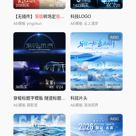
208购买
4
K
0'30
1423购买
4
K
0'20
【无插件】
落版
转场定
版
出logo文字
科技LOGO
AE模板
yingchun
AE模板
云上漫步
AIGC
98购买
4
K
0'24
119购买
4
K
0'30
穿梭标题字模板 隧道标题字 隧道科技文字
科技片头
AE模板
铸影堂
AE模板
涡流视界
AIGC