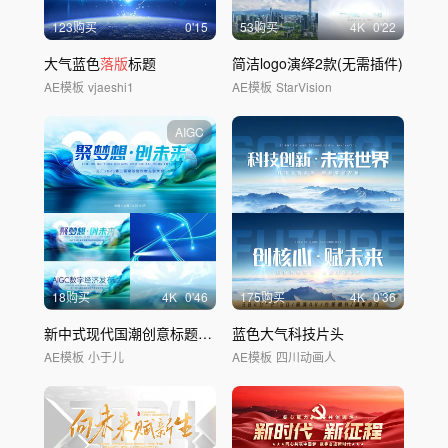
123购买
0'15
53购买
4
K
0'22
大气蓝色
落版
标题
简洁logo演绎2款(无需插件)
AE模板
vjaeshi1
AE模板
StarVision
AIGC
18购买
4
K
0'46
175购买
4
K
0'36
新中式现代国潮创意标题片头
蓝色大气科技片头
AE模板
小于儿
AE模板
四川动画人