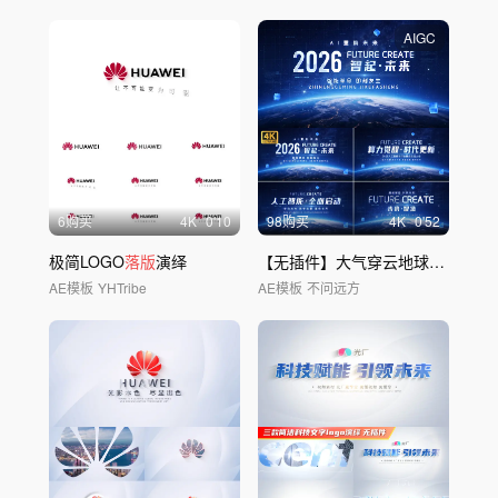
AIGC
6购买
4
K
0'10
98购买
4
K
0'52
极简LOGO
落版
演绎
【无插件】大气穿云地球片头片尾
AE模板
YHTribe
AE模板
不问远方