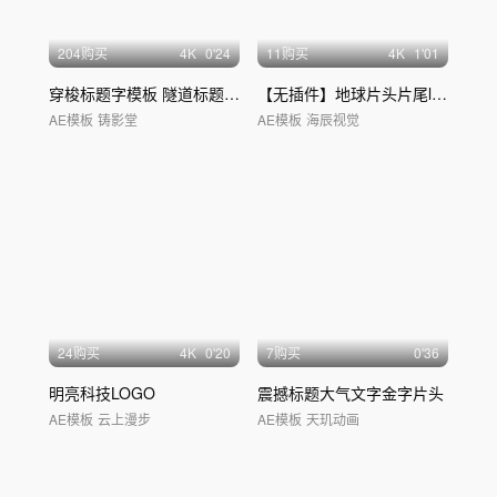
204购买
4
K
0'24
11购买
4
K
1'01
穿梭标题字模板 隧道标题字 隧道科技文字
【无插件】地球片头片尾logo
落版
AE模板
铸影堂
AE模板
海辰视觉
24购买
4
K
0'20
7购买
0'36
明亮科技LOGO
震撼标题大气文字金字片头
AE模板
云上漫步
AE模板
天玑动画