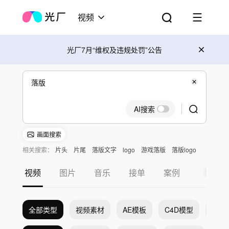
视频
光厂7月“维权及违规处罚”公告
AI搜索
画面搜索
相关搜索：
片头
片尾
落版文字
logo
游戏落版
落版logo
视频
图片
音乐
接单
案例
全部类型
视频素材
AE模板
C4D模型
Pr模