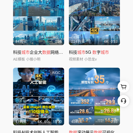
84购买
0'38
224购买
4
K
0'53
科技
城市
企业大
数据
网络安全科技专题片头
科技
城市
5G
数
字
城市
AE模板
小猴小明
视频素材
小恐龙v
AIGC
17购买
4
K
60
p
15'00
45购买
0'55
科技AI技术创新人工智能未来
数
数据
字化
滚动展示
城市
数据
可视化展示