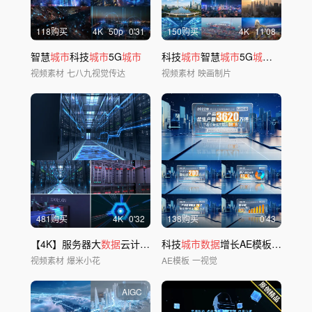
118购买
4
K
50
p
0'31
150购买
4
K
11'08
智慧
城市
科技
城市
5G
城市
科技
城市
智慧
城市
5G
城市
科技生活
视频素材
七八九视觉传达
视频素材
映画制片
481购买
4
K
0'32
138购买
0'43
【4K】服务器大
数据
云计算机房
科技
城市数据
增长AE模板01
视频素材
爆米小花
AE模板
一视觉
AIGC