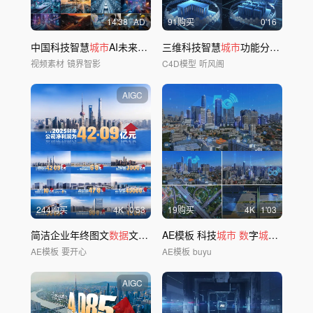
14'38
AD
91购买
0'16
中国科技智慧
城市
AI未来新质生产力新能源
三维科技智慧
城市
功能分类介绍
视频素材
镜界智影
C4D模型
听风阁
AIGC
244购买
4
K
0'53
19购买
4
K
1'03
简洁企业年终图文
数据
文字字幕包装展示
AE模板 科技
城市
数
字
城市
智慧交
AE模板
要开心
AE模板
buyu
AIGC