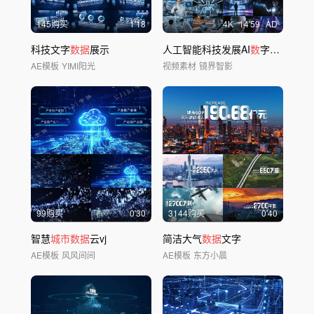
145购买
1'18
4
K
14'59
AD
科技文字
数据
展示
人工智能科技发展AI
数
字未来
城市
AE模板
YIMI阳光
视频素材
镜界智影
99购买
0'30
3144购买
0'40
智慧
城市数据
云vj
简洁大气
数据
文字
AE模板
风风间间
AE模板
东方小晨