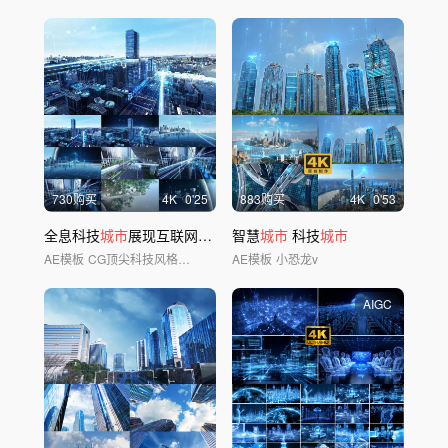
730购买
4
K
0'25
883购买
4
K
0'53
全息科技
城市
展现互联网
数
字科技
智慧
城市
城市
科技
城市
AE模板
CG顶尖科技风格素材店铺
AE模板
小恐龙v
AIGC