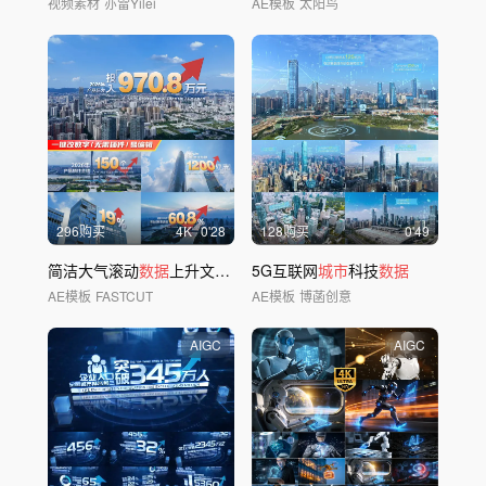
视频素材
亦雷Yilei
AE模板
太阳鸟
296购买
4
K
0'28
128购买
0'49
简洁大气滚动
数据
上升文字标题26
5G互联网
城市
科技
数据
AE模板
FASTCUT
AE模板
博菡创意
AIGC
AIGC