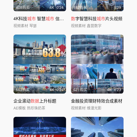
408购买
4
K
0'34
182购买
0'39
4K科技
城市
智慧
城市
信息化
数
数
字化
字智慧科技
城市
片头视频
视频素材
琴瑟
视频素材
鑫营数字
663购买
4
K
0'24
621购买
4
K
0'23
企业滚动
数据
上升标题
金融投资理财特效合成素材
AE模板
热珍珠奶茶
视频素材
维漫光影