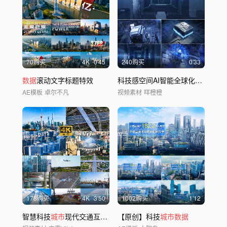
70购买
4
K
0'45
240购买
0'33
数据
滚动文字标题特效
科技感空间AI智能全球化_视频素材
AE模板
卓尔不凡
视频素材
咩橙橙
178购买
4
K
3'50
1002购买
1'12
智慧科技
城市
现代交通互联网5G
【原创】科技
数
字
城市
城市数据