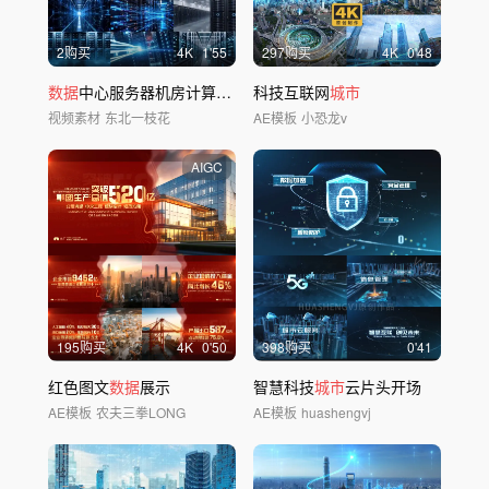
2购买
4
K
1'55
297购买
4
K
0'48
数据
中心服务器机房计算机算力云计算
科技互联网
城市
视频素材
东北一枝花
AE模板
小恐龙v
AIGC
195购买
4
K
0'50
398购买
0'41
红色图文
数据
展示
智慧科技
城市
云片头开场
AE模板
农夫三拳LONG
AE模板
huashengvj