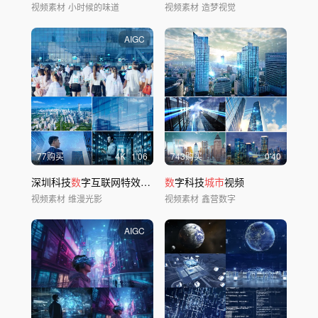
视频素材
小时候的味道
视频素材
造梦视觉
AIGC
77购买
4
K
1'06
743购买
0'40
深圳科技
数
字互联网特效视频
数
字科技
城市
视频
视频素材
维漫光影
视频素材
鑫营数字
AIGC