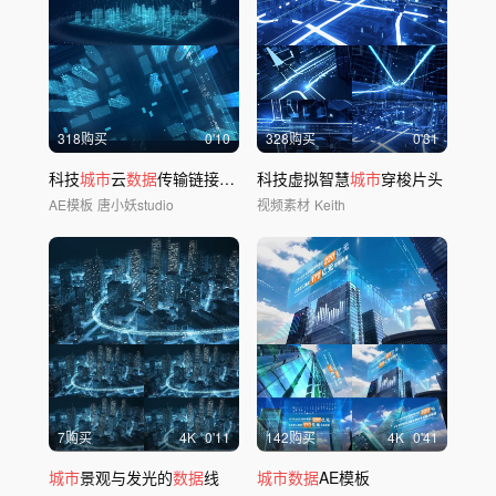
318购买
0'10
328购买
0'31
科技
城市
云
数据
传输链接AE模板
科技虚拟智慧
城市
穿梭片头
AE模板
唐小妖studio
视频素材
Keith
7购买
4
K
0'11
142购买
4
K
0'41
城市
景观与发光的
数据
线
城市数据
AE模板