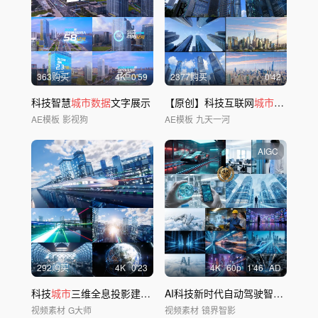
363购买
4
K
0'59
2377购买
0'42
科技智慧
城市数据
文字展示
【原创】科技互联网
城市
-特效模板
AE模板
影视狗
AE模板
九天一河
AIGC
292购买
4
K
0'23
4
K
60
p
1'46
AD
科技
城市
三维全息投影建筑穿梭片头
AI科技新时代自动驾驶智慧
城市
机
视频素材
G大师
视频素材
镜界智影