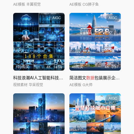
AE模板
丰翼视觉
AE模板
CG狮子鱼
AIGC
AIGC
103购买
4
K
14'59
46购买
4
K
0'37
科技浪潮AI人工智能科技素材创新未来
简洁图文
城市
数据
包装展示企业文字字幕年终
视频素材
华采视觉
AE模板
G大师
AIGC