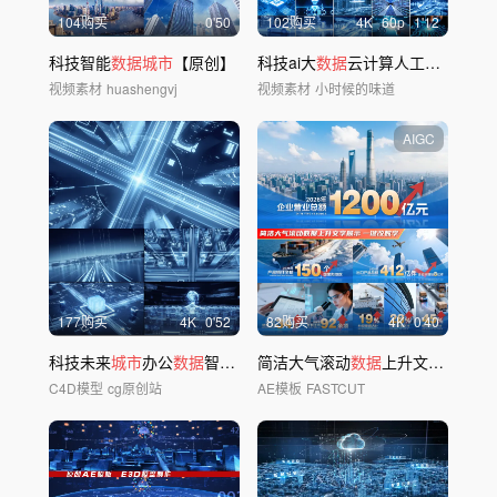
104购买
0'50
102购买
4
K
60
p
1'12
科技智能
数据城市
【原创】
科技ai大
数据
云计算人工智能科技
视频素材
huashengvj
视频素材
小时候的味道
AIGC
177购买
4
K
0'52
82购买
4
K
0'40
科技未来
城市
办公
数据
智能场景-全套工程
简洁大气滚动
数据
上升文字标题字幕展示30
C4D模型
cg原创站
AE模板
FASTCUT