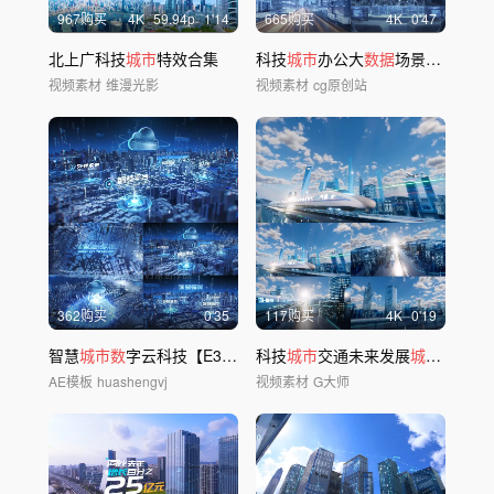
967购买
4
K
59.94
p
1'14
665购买
4
K
0'47
北上广科技
城市
特效合集
科技
城市
办公大
数据
场景-视频素材
视频素材
维漫光影
视频素材
cg原创站
362购买
0'35
117购买
4
K
0'19
智慧
城市数
字云科技【E3D版】
科技
城市
交通未来发展
城市
三维信
AE模板
huashengvj
视频素材
G大师