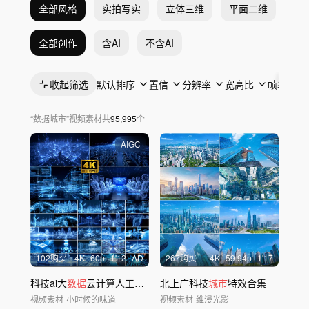
全部风格
实拍写实
立体三维
平面二维
抽
全部创作
含AI
不含AI
收起筛选
默认排序
置信
分辨率
宽高比
帧率
“
数据城市
”
视频素材
共
95,995
个
AIGC
102购买
4
K
60
p
1'12
AD
267购买
4
K
59.94
p
1'17
科技ai大
数据
云计算人工智能科技
北上广科技
城市
开场
城市
特效合集
视频素材
小时候的味道
视频素材
维漫光影