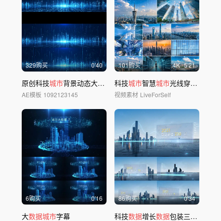
329购买
0'40
101购买
4
K
5'21
原创科技
城市
背景动态大屏AE模板
科技
城市
智慧
城市
光线穿梭5G
城市
AE模板
1092123145
视频素材
LiveForSelf
6购买
0'16
86购买
0'34
大
数据城市
字幕
科技
数据
增长
数据
包装三维
城市
A