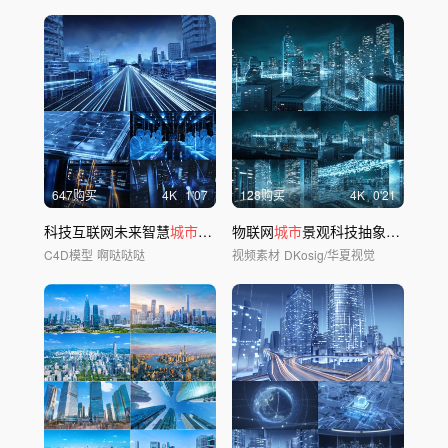
647购买
4
K
1'07
128购买
4
K
0'21
科技互联网未来智慧
城市数
字化穿梭c4d
物联网
城市
景观科技抽象线条
C4D模型
啊哒哒哒
视频素材
DKosig/华夏视觉