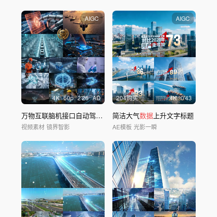
AIGC
AIGC
4
K
60
p
2'26
AD
204购买
4
K
0'43
万物互联脑机接口自动驾驶智能制造科技未来
简洁大气
数据
上升文字标题
视频素材
镜界智影
AE模板
光影一瞬