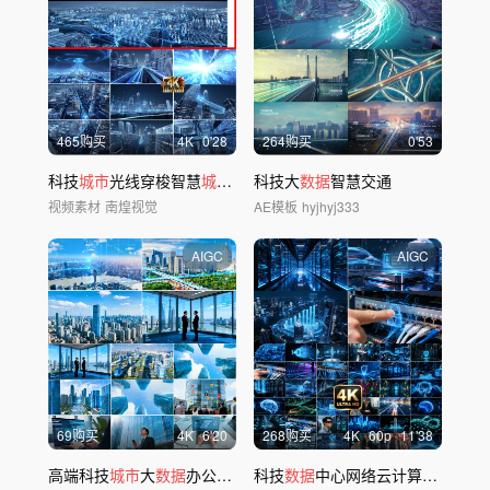
465购买
4
K
0'28
264购买
0'53
科技
城市
光线穿梭智慧
城市数
字
科技大
城市
未来建设
数据
智慧交通
视频素材
南煌视觉
AE模板
hyjhyj333
AIGC
AIGC
69购买
4
K
6'20
268购买
4
K
60
p
11'38
高端科技
城市
大
数据
办公互联网络智能时代
科技
数据
中心网络云计算智能服务器