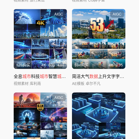
AIGC
AIGC
125购买
4
K
60
p
4'07
594购买
4
K
0'35
全息
城市
科技
城市
智慧
城市数
字
简洁大气
城市
光线穿梭
数据
上升文字字幕标题
视频素材
库利南
AE模板
卓尔不凡
AIGC