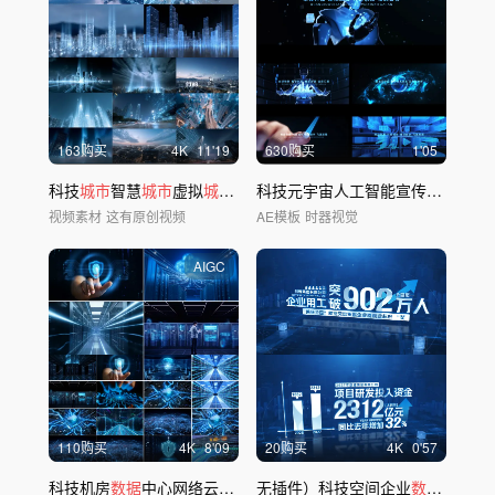
163购买
4
K
11'19
630购买
1'05
科技
城市
智慧
城市
虚拟
城市
全息
城市城市
网络
科技元宇宙人工智能宣传片AE模板
视频素材
这有原创视频
AE模板
时器视觉
AIGC
110购买
4
K
8'09
20购买
4
K
0'57
科技机房
数据
中心网络云计算智能大
无插件）科技空间企业
数据
时代
数据
文字包