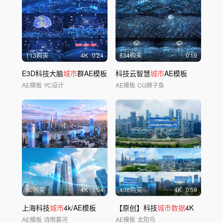
113购买
4
K
0'24
834购买
0'19
E3D科技大脑
城市
群AE模板
科技云智慧
城市
AE模板
AE模板
YC设计
AE模板
CG狮子鱼
80购买
4
K
1'04
408购买
4
K
0'59
上海科技
城市
4k/AE模板
【原创】科技
城市数据
4K
AE模板
诗雨慕河
AE模板
太阳鸟