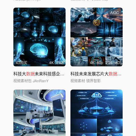
AIGC
43购买
4
K
0'42
4
K
60
p
2'26
AD
科技大
数据
未来科技感企业地产商务
科技未来发展芯片大
数据
科技工程
视频素材包
JAnRanY
视频素材
镜界智影