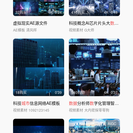
32购买
4
K
0'24
413购买
4
K
0'48
虚拟现实AE源文件
科技概念AI芯片片头大
数据
分析_
AE模板
清风样
视频素材
G大师
18购买
0'39
540购买
4
K
0'37
科技
城市
信息网络AE模板
数据
分析师
数
字化管理智能办公
数
视频素材
1092123145
视频素材
大内密探零零狗
AIGC