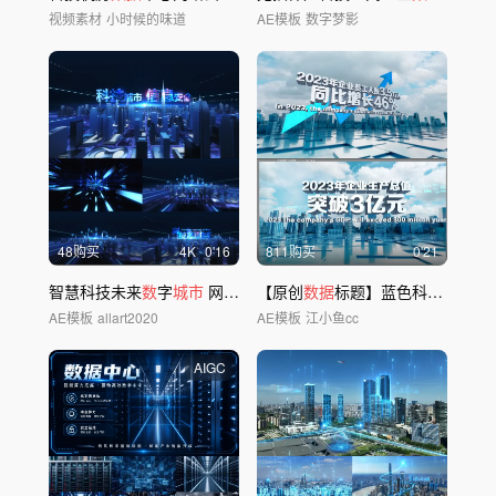
视频素材
小时候的味道
AE模板
数字梦影
48购买
4
K
0'16
811购买
0'21
智慧科技未来
数
字
城市
网络安全
【原创
城市
数据
标题
标题】蓝色科技
数据
标
AE模板
allart2020
AE模板
江小鱼cc
AIGC