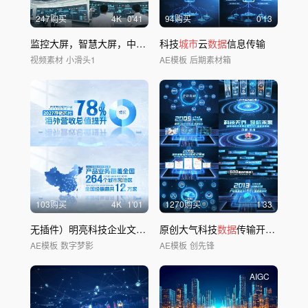
247购买
4
K
0'41
94购买
0'13
监控大屏，智慧大屏，中控室
科技
城市
云
数据
信息传输
视频素材
小滑头1
AE模板
后期素材箱
103购买
4
K
1'01
1270购买
1'33
无插件）明亮科技企业文字字幕
原创大气科技
数据
包装
数据
传输开场片头
AE模板
数字梦影
AE模板
创先锋
AIGC