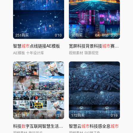
251购买
0'10
10购买
6
K
60
p
3'30
智慧
城市
点线链接AE模板
宽屏科技背景科技
城市
赛博朋克
城
AE模板
十年设计库
视频素材
锦灏视觉
433购买
4
K
1'24
172购买
0'19
科技
数
字互联网智慧生活都
市城市
智慧云
大
数据
城市
网络
科技感全息
城市
视频素材
旅行呆瓜
视频素材
CG狮子鱼