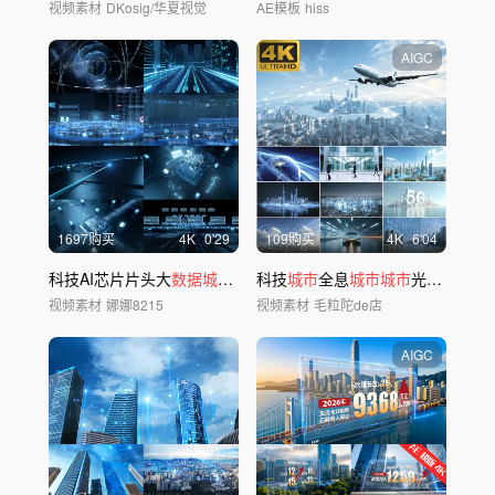
视频素材
DKosig/华夏视觉
AE模板
hiss
AIGC
1697购买
4
K
0'29
109购买
4
K
6'04
科技AI芯片片头大
数据城市
分析_视频素材
科技
城市
全息
城市城市
光线科技之都
视频素材
娜娜8215
视频素材
毛粒陀de店
AIGC