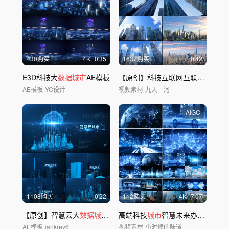
430购买
4
K
0'35
1637购买
0'42
E3D科技大
数据城市
AE模板
【原创】科技互联网互联智慧
城市
AE模板
YC设计
视频素材
九天一河
AIGC
1108购买
0'22
112购买
4
K
7'07
【原创】智慧云大
数据城市
演示1
高端科技
城市
智慧未来办公互联网络智能时代
AE模板
jankrey6
视频素材
小时候的味道