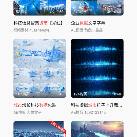
52购买
4
K
0'50
343购买
4
K
0'40
科技信息智慧
城市
【光线】
企业
数据
文字字幕
视频素材
huashengvj
AE模板
韵然灬鑫鑫
107购买
0'48
124购买
0'40
城市
增长科技
数据
包装
科技虚拟
城市
粒子上升舞台背景
AE模板
大象盒子
AE模板
1092123145