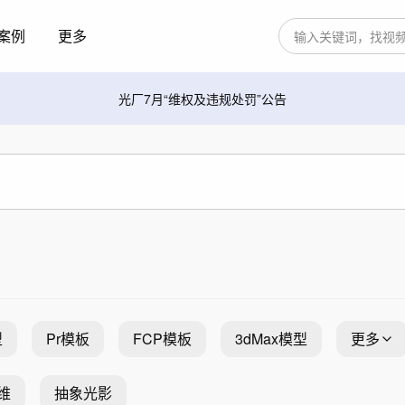
案例
更多
光厂7月“维权及违规处罚”公告
型
Pr模板
FCP模板
3dMax模型
更多
维
抽象光影