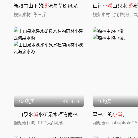
新疆雪山下的
溪
流与草原风光
山间
小溪
山泉水
溪
流
视频素材
陈三斤
视频素材
原创视频工
150购买
4
K
4'04
10购买
山山泉水
溪
水矿泉水植物雨林
小溪
云海泉水源
森林中的
小溪
。
视频素材包
RED原创视频
视频素材
plusphoto