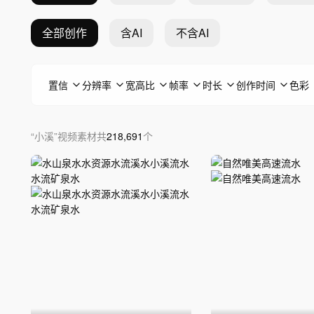
全部创作
含AI
不含AI
置信
分辨率
宽高比
帧率
时长
创作时间
色彩
“
小溪
”
视频素材
共
218,691
个