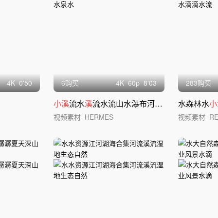
4
K
0'50
6购买
4
K
60
p
8'03
283购买
小溪
流水
溪
流水流山水瀑布河流流水泉水
水森林水
小
视频素材
HERMES
视频素材
R