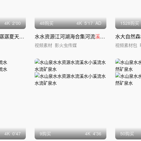
4
K
2'00
48购买
4
K
5'17
AD
1528购买
潺夏天深山老林
水水资源江河湖海合集河流
溪
流湿地生态自然
视频素材
影火虫传媒
视频素材包
4
K
0'47
9购买
4
K
4'36
50购买