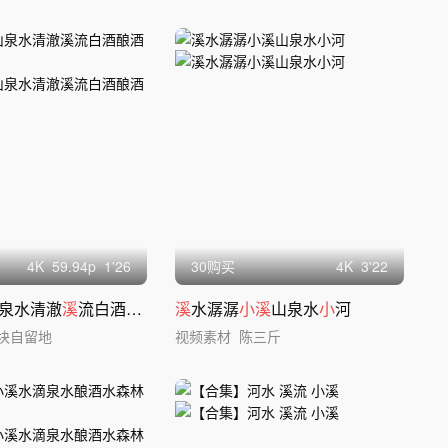
4
K
59.94
p
1'26
30购买
4
K
3'22
泉水清澈
溪
流白酒酿酒流水
溪
水潺潺
小溪
山泉水
小
河
块自留地
视频素材
陈三斤