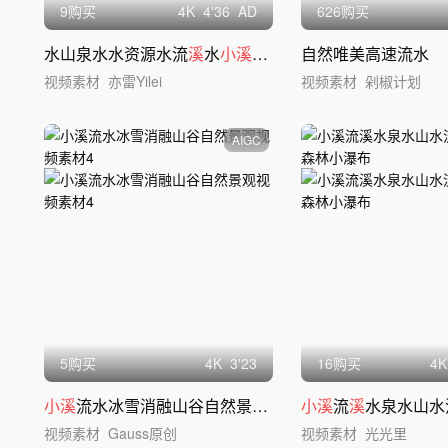
9购买
4
K
4'36
AD
626购买
水山泉水水资源水流
溪
水
小溪
流水水流矿泉水
自然唯美高速流水
视频素材
亦雷Yilei
视频素材
剁椒计划
AIGC
5购买
4
K
3'23
16购买
4
K
小溪
流水冰雪消融山谷自然景观视频素材4
小溪
流
溪
水泉水山水流水
视频素材
Gauss原创
视频素材
光光里