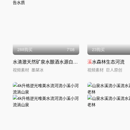
288购买
7'08
23购买
水清澈天然矿泉水酿酒水源白酒广告水质
溪
水森林生态河流
视频素材
墨桀冰
视频素材
巨人原创