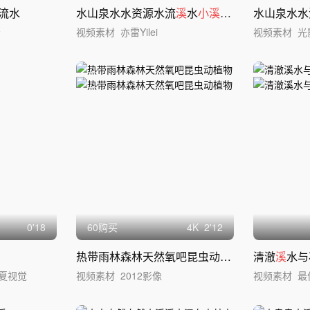
流水
水山泉水水资源水流
溪
水
小溪
流水水流矿泉水
水山泉水水
场
视频素材
亦雷Yilei
视频素材
光
0'18
60购买
4
K
2'12
热带雨林森林天然氧吧昆虫动植物
清澈
溪
水与
/华夏视觉
视频素材
2012影像
视频素材
最