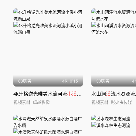
83购买
4
K
0'15
30购买
4
4k升格逆光唯美水流河流
小溪小
河流淌山泉
水山涧
溪
流水资源流水水流
视频素材
卓越影像
视频素材
影火虫传媒