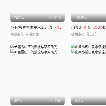
72购买
4
K
0'10
152购买
4k升格逆光唯美水流河流
小溪小
河流淌山泉
山泉水
溪
流
小溪
流水潺
视频素材
卓越影像
视频素材
陈三斤
2购买
4
K
4'06
6购买