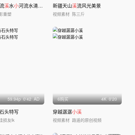
流
溪
水
小
河流水清澈天然矿泉水
新疆天山
溪
流风光美景
影重塑
视频素材
陈三斤
59.94
p
0'42
AD
6购买
4
K
0'20
石头特写
穿越潺潺
小溪
佳损友lk
视频素材
路遥的原创视频