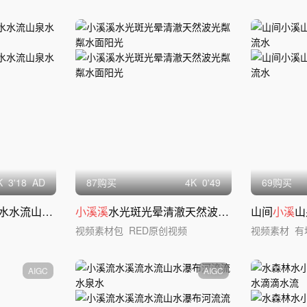
K
3'18
AD
87购买
4
K
0'49
69购买
山泉水河流水花
小溪溪
水光斑光晕清澈天然波光粼粼水面阳光
山间
小溪
山
视频素材包
RED原创视频
视频素材
有
AIGC
AIGC