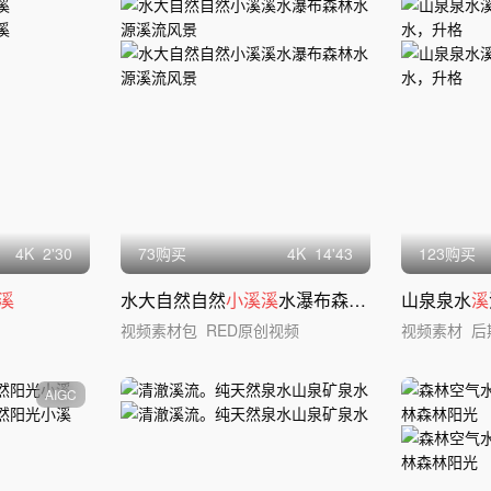
4
K
2'30
73购买
4
K
14'43
123购买
溪
水大自然自然
小溪溪
水瀑布森林水源
溪
山泉泉水
流风景
溪
视频素材包
RED原创视频
视频素材
后
AIGC