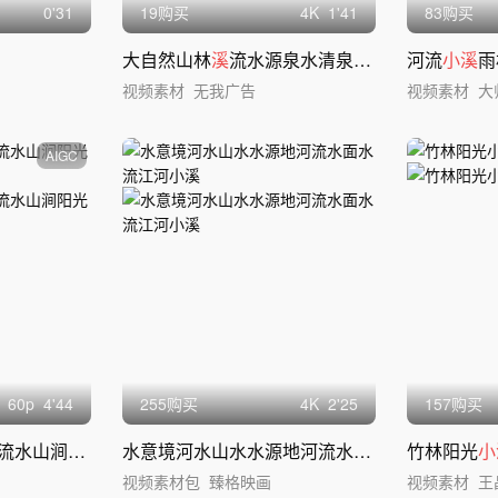
0'31
19购买
4
K
1'41
83购买
大自然山林
溪
流水源泉水清泉
小溪
流水ai素
河流
小溪
雨
视频素材
无我广告
视频素材
大
AIGC
60
p
4'44
255购买
4
K
2'25
157购买
山涧阳光森林
小
瀑布
水意境河水山水水源地河流水面水流江河
竹林阳光
小溪
小
视频素材包
臻格映画
视频素材
王