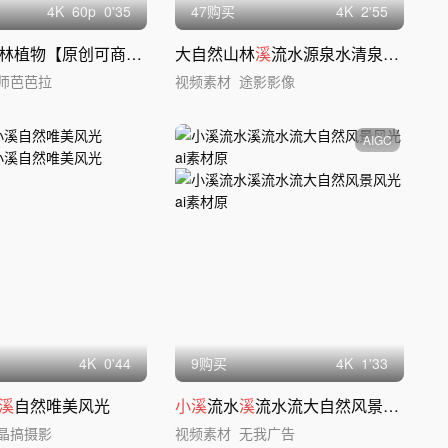
4
K
60
p
0'35
47购买
4
K
2'55
林植物【原创可商用】
大自然山林
溪
流水源泉水清泉
小溪
水源
师芭芭拉
视频素材
途影影像
AIGC
4
K
0'44
9购买
4
K
1'33
溪
自然唯美风光
小溪
流水
溪
流水流大自然风景风光ai素材原
晶搞摄影
视频素材
无我广告