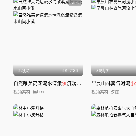
AIGC
3购买
8
K
7'23
28购买
自然唯美高速流水清澈
溪
流潺潺流水山间
早晨山林雾气河流
小溪
小
视频素材
吴Lea
视频素材
夕顾