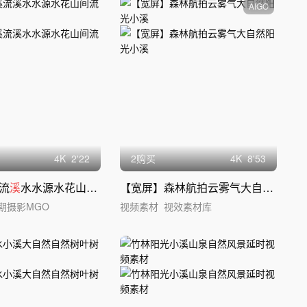
AIGC
4
K
2'22
2购买
4
K
8'53
流
溪
水水源水花山间流水，升格
【宽屏】森林航拍云雾气大自然阳光
小
期摄影MGO
视频素材
视效素材库