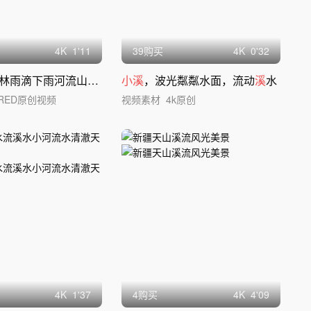
4
K
1'11
39购买
4
K
0'32
水大自然森林雨滴下雨河流山水农业风景水滴
小溪
，波光粼粼水面，流动
溪
水
RED原创视频
视频素材
4k原创
4
K
1'37
4购买
4
K
4'09