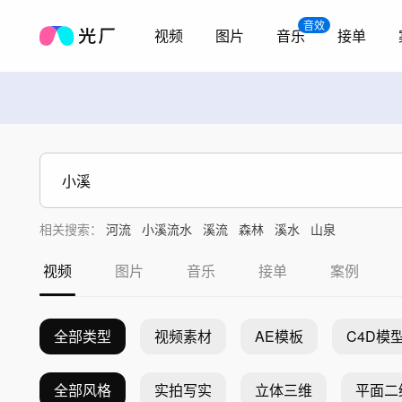
音效
视频
图片
音乐
接单
相关搜索：
河流
小溪流水
溪流
森林
溪水
山泉
视频
图片
音乐
接单
案例
全部类型
视频素材
AE模板
C4D模
全部风格
实拍写实
立体三维
平面二