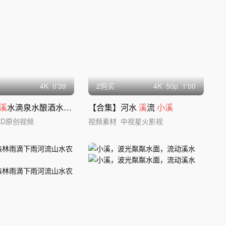
4
K
0'39
2购买
4
K
50
p
1'00
溪
水滴泉水酿酒水森林水滴滴水流
【合集】河水
溪
流
小溪
ED原创视频
视频素材
中视星火影视