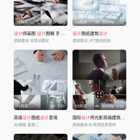
18购买
4
K
50
p
1'03
10购买
4
K
59.94
p
1'04
设计
师画图
设计
图稿 手 光影移动
设计
图纸建筑
设计
视频素材
非常好素材
视频素材
JPT原创视频
19购买
4
K
0'51
15购买
4
K
59.94
p
0'30
高级
设计
图纸
设计
意境
国际
设计
师光影高端建筑
设计
产品
AE模板
星期二
视频素材
B1影视优质素材