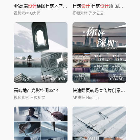
4K高端
设计
绘图建筑地产施工概念视频素材
建筑
设计
建筑
设计
师 国际
设计
师
视频素材
G大师
视频素材
光之云云
221购买
4
K
0'50
0'33
AD
高端地产光影空间2214
快速翻页转场宣传片创意文艺片头
视频素材
三缘视觉
AE模板
Noraliu