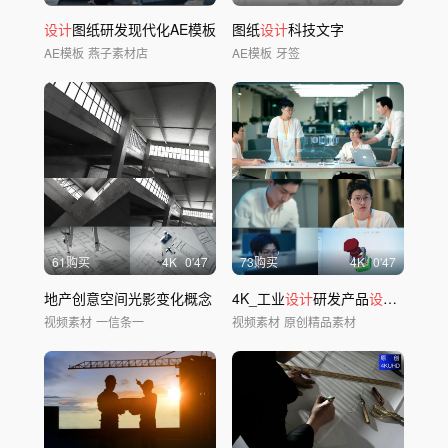
设计
图纸研发现代化AE模板
图纸
设计
科技文字
AE模板
燕子素材店
AE模板
牙签
61购买
4
K
0'47
73购买
4
K
0'47
地产创意空间光影变化概念
4K_工业
设计
研发产品
设计
研发会
视频素材
一信条一
视频素材
原创精品素材