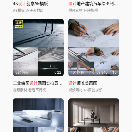
4K
设计
创意AE模板
设计
地产建筑汽车绘图制图画图图纸
AE模板
燕子素材店
视频素材
环映影视
584购买
0'22
401购买
4
K
59.94
p
1'15
工业绘图
设计
画图实拍意境视频素材 匠心
设计
师唯美画图
视频素材
看看不行袄
视频素材
4K原创视频