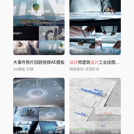
26购买
1'50
16购买
4
K
1'37
大事件照片回顾视频AE模板
设计
师建筑
设计
工业绘图画图图纸建筑规划
AE模板
杠精
视频素材
浮游虾米
115购买
4
K
0'46
239购买
0'48