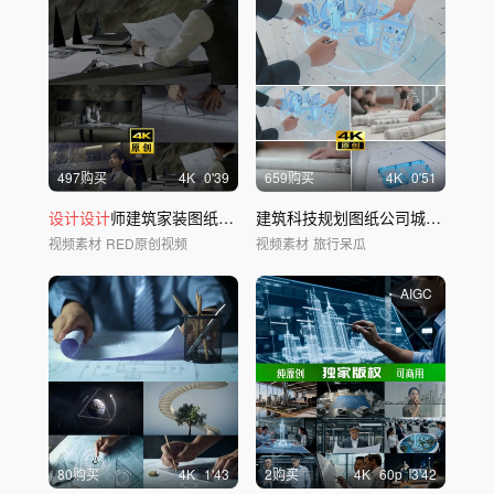
497购买
4
K
0'39
659购买
4
K
0'51
设计设计
师建筑家装图纸画图家居思考
设计
师
建筑科技规划图纸公司城市企业
设
视频素材
RED原创视频
视频素材
旅行呆瓜
AIGC
80购买
4
K
1'43
2购买
4
K
60
p
3'42