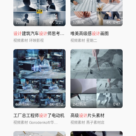
70购买
4
K
2'21
17购买
4
K
0'45
设计
建筑汽车
设计
师思考绘图制图画图图纸
唯美高级感
设计
画图
视频素材
环映影视
视频素材
星期二
699购买
4
K
0'12
242购买
0'47
工厂总工程师
设计
了电动机
高级
设计
片头素材
视频素材
Gorodenkoff/华夏视觉
视频素材
燕子素材店