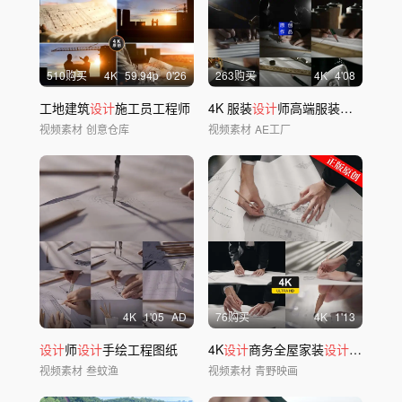
510购买
4
K
59.94
p
0'26
263购买
4
K
4'08
工地建筑
设计
施工员工程师
4K 服装
设计
师高端服装定制服装图纸
视频素材
创意仓库
视频素材
AE工厂
4
K
1'05
AD
76购买
4
K
1'13
设计
师
设计
手绘工程图纸
4K
设计
商务全屋家装
设计
师图纸加
视频素材
叁蚊渔
视频素材
青野映画