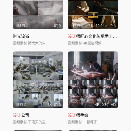
198购买
0'19
147购买
4
K
59.94
p
1'41
时光流逝
设计
师匠心文化传承手工工艺家具
视频素材
猪大大的朱
视频素材
4K原创视频
15购买
4
K
0'46
4
K
0'30
AD
设计
公司
设计
师手绘
视频素材
下雨天的夏
视频素材
一颗椰子