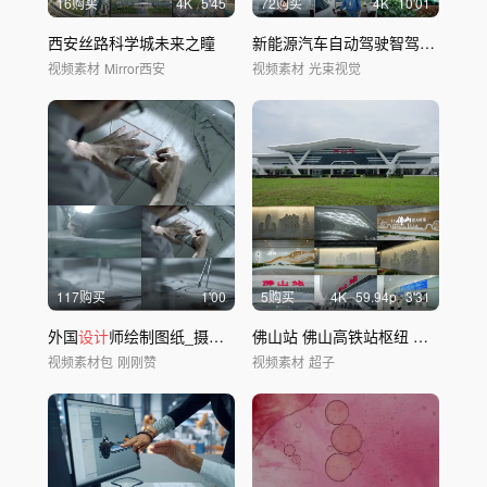
16购买
4
K
5'45
72购买
4
K
10'01
西安丝路科学城未来之瞳
新能源汽车自动驾驶智驾智慧出行充电桩电池
视频素材
Mirror西安
视频素材
光束视觉
117购买
1'00
5购买
4
K
59.94
p
3'31
外国
设计
师绘制图纸_摄影机拍摄
佛山站 佛山高铁站枢纽 广湛高铁佛山站
视频素材包
刚刚赞
视频素材
超子