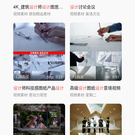
4K_建筑
设计
师
设计
图思考建筑美学
设计
讨论会议
视频素材
原创精品素材
视频素材
美洛文化
138购买
50
p
0'23
13购买
4
K
0'51
设计
师科技感图纸产品
设计
高级
设计
图纸
设计
意境视频
视频素材
星动力视觉
视频素材
星期二