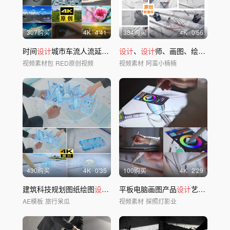
307购买
4
K
4'41
384购买
4
K
0'56
时间
设计
城市车流人流延时快切光影穿梭眼睛
设计
、
设计
师、画图、绘图、意境
视频素材包
RED原创视频
视频素材
阿蛮小楠楠
430购买
4
K
0'35
100购买
4
K
2'29
建筑科技规划图纸绘图
设计
地产蓝图
平板电脑画图产品
设计
师
设计
艺术绘图
AE模板
旅行呆瓜
视频素材
探照灯影业