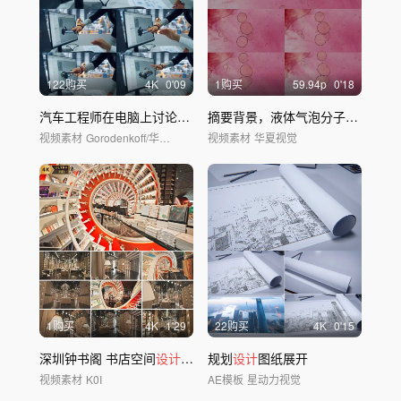
122购买
4
K
0'09
1购买
59.94
p
0'18
汽车工程师在电脑上讨论概念车蓝图
摘要背景，液体气泡分子融合。
视频素材
Gorodenkoff/华夏视觉
视频素材
华夏视觉
1购买
4
K
1'29
22购买
4
K
0'15
深圳钟书阁 书店空间
设计
美学
规划
设计
图纸展开
视频素材
K0I
AE模板
星动力视觉