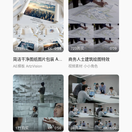
715购买
4
K
0'54
723购买
0'09
简洁干净图纸图片包装 AE模板
商务人士建筑绘图特效
AE模板
ArtzVision
视频素材
小小角色
171购买
4
K
0'56
94购买
4
K
1'06