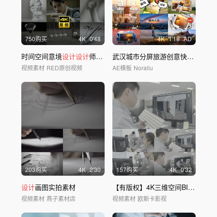
750购买
4
K
0'48
4
K
1'18
AD
时间空间意境
设计设计
师光影思考时钟绘图
武汉城市分屏旅游创意快闪时尚卡通视频
视频素材
RED原创视频
AE模板
Noraliu
203购买
4
K
2'30
157购买
4
K
0'32
设计
画图实拍素材
【有版权】4K三维空间BIM
设计
团
视频素材
燕子素材店
视频素材
欧斯卡影视