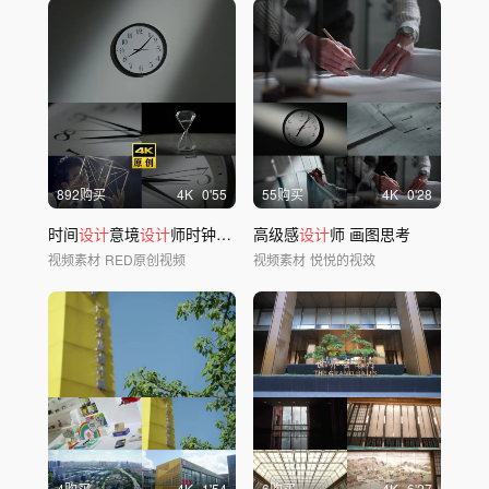
892购买
4
K
0'55
55购买
4
K
0'28
时间
设计
意境
设计
师时钟光影思考家装加班表
高级感
设计
师 画图思考
视频素材
RED原创视频
视频素材
悦悦的视效
4购买
4
K
1'54
6购买
4
K
6'27