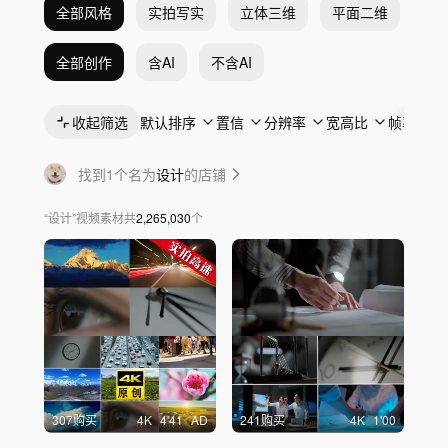
全部风格
实拍写实
立体三维
平面二维
抽
全部创作
含AI
不含AI
收起筛选
默认排序
置信
分辨率
宽高比
帧率
找到1个名为
设计
的店铺
“
设计
”
视频素材
共
2,265,030
个
307购买
4
K
4'41
AD
241购买
4
K
1'00