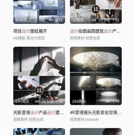
54购买
4
K
0'13
10购买
4
K
59.94
p
1'32
项目
设计
图纸展开
设计
绘图画图建筑
设计
产品开发
AE模板
星动力视觉
视频素材
创意仓库
241购买
4
K
59.94
p
1'16
269购买
4
K
1'16
光影意境
设计
产品
设计
建筑
设计
师
4K意境镜头光影变化空境唯美
视频素材
创意仓库
视频素材
blackvfx
AIGC