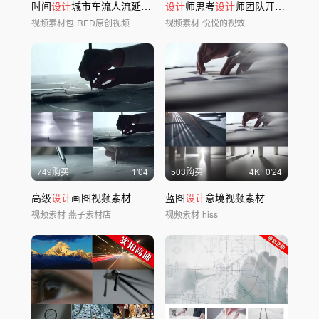
时间
设计
城市车流人流延时快切光影穿梭眼睛
设计
师思考
设计
师团队开会画图讨论击掌庆祝
视频素材包
RED原创视频
视频素材
悦悦的视效
749购买
1'04
503购买
4
K
0'24
高级
设计
画图视频素材
蓝图
设计
意境视频素材
视频素材
燕子素材店
视频素材
hiss