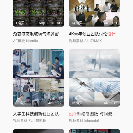
1购买
60
p
0'18
AD
14购买
4
K
0'51
渐变液态毛玻璃气泡弹窗动画AE模板
4K青年创业团队讨论
设计
方案攻破
AE模板
Noraliu
视频素材
AILI莎MAX
30购买
4
K
1'27
16购买
4
K
1'17
大学生科技创新创业团队做
设计
设计
师绘制图纸-时间流逝意境
视频素材
八月摄影馆
视频素材
ichosefei