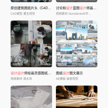
原创建筑图纸片头（C4D工程+AE模板）
讨论和
设计
蓝图
设计
师画图研讨方案
C4D模型
重生视觉
视频素材
Gorodenkoff/华夏视觉
102购买
0'45
80购买
0'41
设计设计
师绘画灵感图纸工业工
图纸
设计
图文展示
视频素材
清水湾
AE模板
画卷视觉