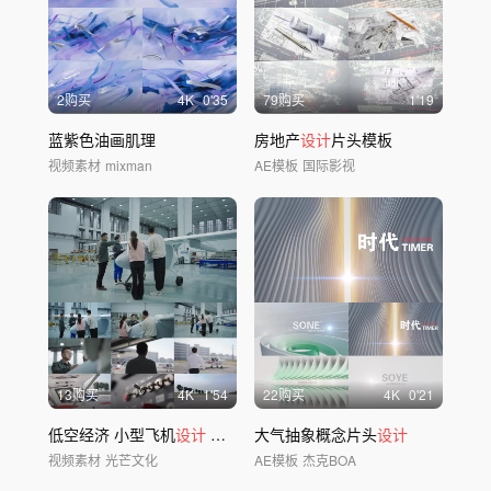
2购买
4
K
0'35
79购买
1'19
蓝紫色油画肌理
房地产
设计
片头模板
视频素材
mixman
AE模板
国际影视
13购买
4
K
1'54
22购买
4
K
0'21
低空经济 小型飞机
设计
青年科研创业团队
大气抽象概念片头
设计
视频素材
光芒文化
AE模板
杰克BOA