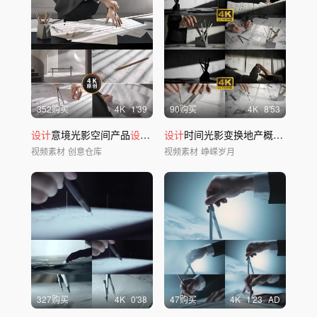
352购买
4
K
1'39
90购买
4
K
8'53
设计
意境光影空间产品
设计
绘图
设计
时间光影变换地产概念意境唯美
视频素材
创意仓库
视频素材
峥嵘岁月
327购买
4
K
0'38
47购买
4
K
1'23
AD