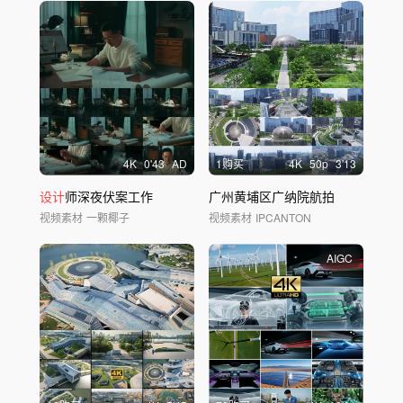
4
K
0'43
AD
1购买
4
K
50
p
3'13
设计
师深夜伏案工作
广州黄埔区广纳院航拍
视频素材
一颗椰子
视频素材
IPCANTON
AIGC