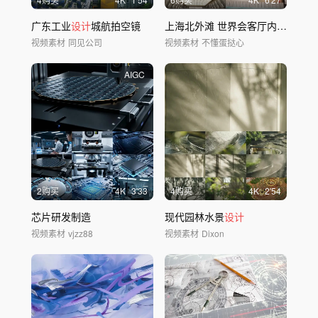
广东工业
设计
城航拍空镜
上海北外滩 世界会客厅内景 4k 视频
视频素材
同见公司
视频素材
不懂蛋挞心
AIGC
2购买
4
K
3'33
4购买
4
K
2'54
芯片研发制造
现代园林水景
设计
视频素材
vjzz88
视频素材
Dixon