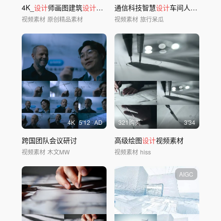
4K_
设计
师画图建筑
设计
服装
设计
通信科技智慧
设计
车间人工智能高科技工厂光
视频素材
原创精品素材
视频素材
旅行呆瓜
4
K
5'12
AD
321购买
3'34
跨国团队会议研讨
高级绘图
设计
视频素材
视频素材
木文MW
视频素材
hiss
AIGC