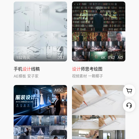
152购买
0'31
4
K
0'42
AD
手机
设计
线稿
设计
师思考绘图
AE模板
安子家
视频素材
一颗椰子
AIGC