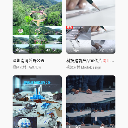
3购买
4
K
5'05
68购买
4
K
50
p
0'12
深圳南湾郊野公园
科技建筑产品宣传片
设计
师绘图线
视频素材
飞途凡响
视频素材
ModoDesign
11购买
0'43
100购买
4
K
0'17