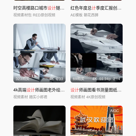
时空高楼路口城市
设计
隧道风景快剪穿越时钟
红色年度总
计
季度汇报创意
设计
视
视频素材包
RED原创视频
AE模板
朝花西狮
323购买
4
K
0'33
69购买
4
K
59.94
p
2'14
4k高端
设计
师画图老外绘画
设计
设计
稿图纸
师画图看书测量图纸空间
设计
视频素材
踏实小郎君
视频素材
4K原创视频
AIGC