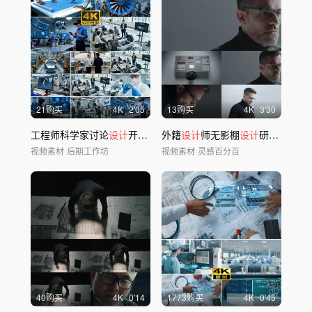
21购买
4
K
2'05
13购买
4
K
3'30
工程师科学家讨论
设计
开发汽车飞机械臂方案
外籍
设计
师无影棚
设计
研发工业
设
视频素材
后期工作坊
视频素材
灵感百分百
40购买
4
K
0'14
1773购买
4
K
0'45