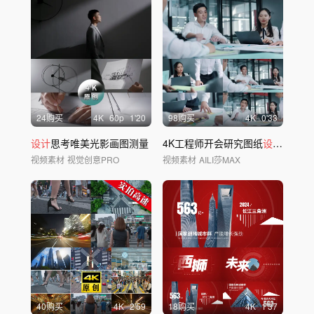
24购买
4
K
60
p
1'20
98购买
4
K
0'33
设计
思考唯美光影画图测量
4K工程师开会研究图纸
设计
方案年
视频素材
视觉创意PRO
视频素材
AILI莎MAX
40购买
4
K
2'59
18购买
4
K
1'37