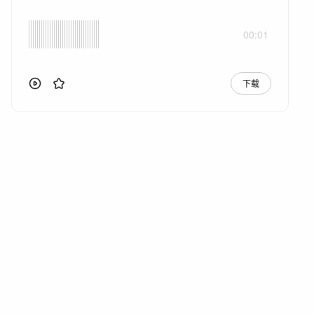
00:01
下载