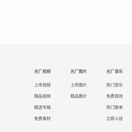
光厂视频
光厂图片
光厂音乐
上传视频
上传图片
热门音乐
精品视频
精品图片
免费音效
精选专辑
热门歌单
免费素材
立即入驻