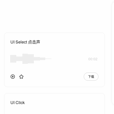
UI Select 点击声
00:02
下载
UI Click