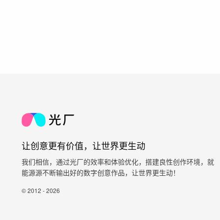
让创意更有价值，让世界更生动
我们相信，通过光厂的效率和体验优化，搭建良性创作环境，就
能源源不断输出好的数字创意作品，让世界更生动！
© 2012 - 2026