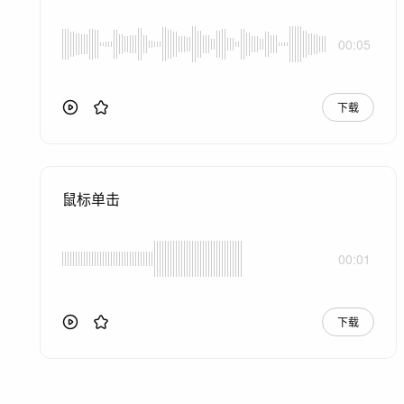
00:05
下载
鼠标单击
00:01
下载