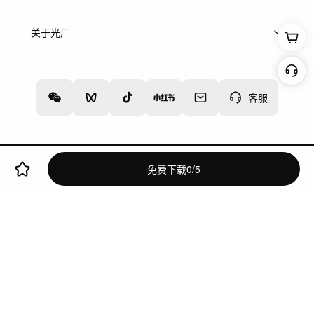
上架服务
热门服务
创作人
关于光厂
关于我们
诚聘英才
帮助中心
权责声明
客服
增值电信业务经营许可证：川B2-20160192
蜀ICP备12020238号-4
免费下载
0
/
5
网络文化经营许可证
违法和不良信息举报中心
切换到电脑版