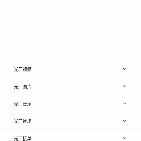
光厂视频
上传视频
精品视频
精选专辑
免费素材
光厂图片
上传图片
精品图片
光厂音乐
热门音乐
免费音效
热门歌单
立即入驻
光厂片场
上传案例
AI找镜头
片场榜单
精选案例
光厂接单