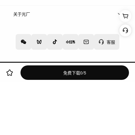
上架服务
热门服务
创作人
关于光厂
关于我们
诚聘英才
帮助中心
权责声明
客服
增值电信业务经营许可证：川B2-20160192
蜀ICP备12020238号-4
免费下载
0
/
5
网络文化经营许可证
违法和不良信息举报中心
切换到电脑版