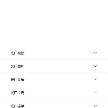
光厂视频
上传视频
精品视频
精选专辑
免费素材
光厂图片
上传图片
精品图片
光厂音乐
热门音乐
免费音效
热门歌单
立即入驻
光厂片场
上传案例
AI找镜头
片场榜单
精选案例
光厂接单