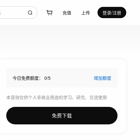
充值
上传
登录/注册
今日免费额度：
0
/
5
增加额度
本音效仅供个人非商业用途的学习、研究、交流使用
免费下载