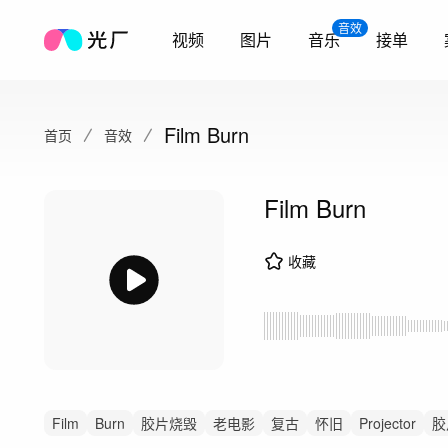
音效
视频
图片
音乐
接单
Film Burn
首页
音效
Film Burn
收藏
Film
Burn
胶片烧毁
老电影
复古
怀旧
Projector
胶