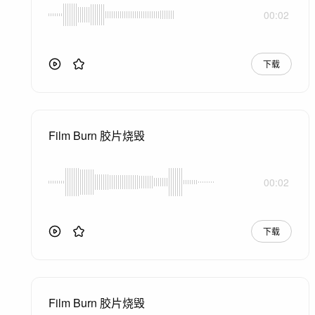
00:02
下载
Film Burn 胶片烧毁
00:02
下载
Film Burn 胶片烧毁