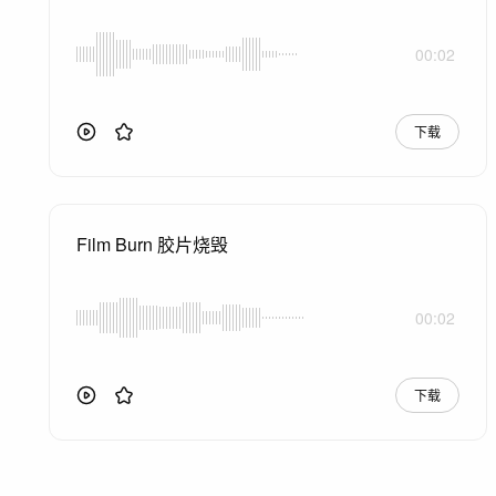
00:02
下载
Film Burn 胶片烧毁
00:02
下载